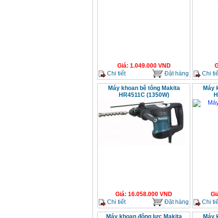
Giá
:
1.049.000
VND
G
Chi tiết
Đặt hàng
Chi tiế
Máy khoan bê tông Makita
Máy k
HR4511C (1350W)
H
Giá
:
16.058.000
VND
Gi
Chi tiết
Đặt hàng
Chi tiế
Máy khoan động lực Makita
Máy k