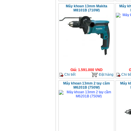
Máy khoan 13mm Makita
Máy kh
M8101B (710W)
Giá
:
1.591.000
VND
G
Chi tiết
Đặt hàng
Chi tiế
Máy khoan 13mm 2 tay cầm
Máy k
M6201B (750W)