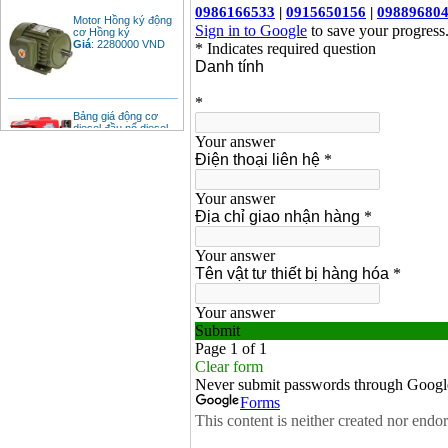
Motor Hồng ký động
cơ Hồng ký
Giá
:
2280000
VND
Bảng giá động cơ
diesel đầu nổ diesel
Giá
:
6500000
VND
Bảng giá mũi khoan
rút lõi bê tông
Giá
:
330000
VND
Máy khoan Bosch đa
năng GBH 2-26DRE
(800W)
Giá
:
3980000
VND
Máy cưa xích chạy
xăng Stihl MS661
Giá
:
29900000
VND
Máy cắt góc đa năng
Makita LS1019L
(1510W)
Giá
:
14068000
VND