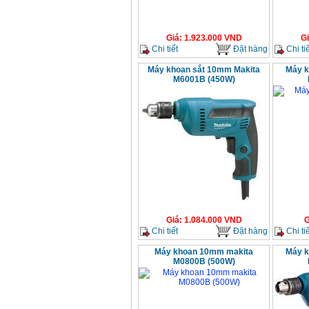
Giá
:
1.923.000
VND
G
Chi tiết
Đặt hàng
Chi tiế
Máy khoan sắt 10mm Makita
Máy k
M6001B (450W)
Giá
:
1.084.000
VND
G
Chi tiết
Đặt hàng
Chi tiế
Máy khoan 10mm makita
Máy k
M0800B (500W)