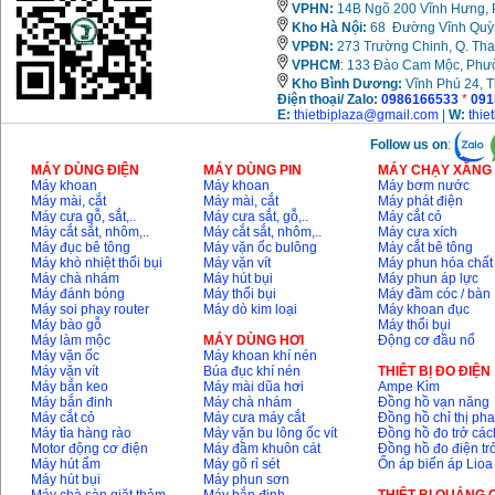
VPHN:
14B Ngõ 200 Vĩnh Hưng, P
Kho Hà Nội:
68 Đường Vĩnh Quỳnh
VPĐN:
273 Trường Chinh, Q. Tha
VPHCM
: 133 Đào Cam Mộc, Phư
Kho
Bình Dương:
Vĩnh Phú 24, 
Điện thoại/ Zalo:
0986166533
*
091
E:
thietbiplaza@gmail.com
|
W:
thie
Follow us on
:
MÁY DÙNG ĐIỆN
MÁY DÙNG PIN
MÁY CHẠY XĂNG 
Máy khoan
Máy khoan
Máy bơm nước
Máy mài, cắt
Máy mài, cắt
Máy phát điện
Máy cưa gỗ, sắt,..
Máy cưa sắt, gỗ,..
Máy cắt cỏ
Máy cắt sắt, nhôm,..
Máy cắt sắt, nhôm,..
Máy cưa xích
Máy đục bê tông
Máy vặn ốc bulông
Máy cắt bê tông
Máy khò nhiệt thổi bụi
Máy vặn vít
Máy phun hóa chất
Máy chà nhám
Máy hút bụi
Máy phun áp lực
Máy đánh bóng
Máy thổi bụi
Máy đầm cóc / bàn
Máy soi phay router
Máy dò kim loại
Máy khoan đục
Máy bào gỗ
Máy thổi bụi
Máy làm mộc
MÁY DÙNG HƠI
Động cơ đầu nổ
Máy vặn ốc
Máy khoan khí nén
Máy vặn vít
Búa đục khí nén
THIÊT BỊ ĐO ĐIỆN
Máy bắn keo
Máy mài dũa hơi
Ampe Kìm
Máy bắn đinh
Máy chà nhám
Đồng hồ vạn năng
Máy cắt cỏ
Máy cưa máy cắt
Đồng hồ chỉ thị ph
Máy tỉa hàng rào
Máy vặn bu lông ốc vít
Đồng hồ đo trở các
Motor động cơ điện
Máy đầm khuôn cát
Đồng hồ đo điện tr
Máy hút ẩm
Máy gõ rỉ sét
Ổn áp biến áp Lioa
Máy hút bụi
Máy phun sơn