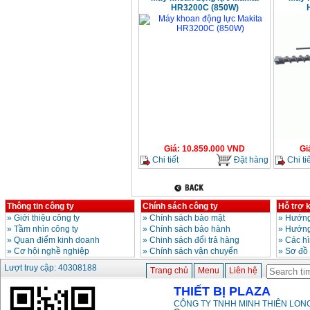
HR3200C (850W)
Giá
:
10.859.000
VND
Gi
Chi tiết
Đặt hàng
Chi tiế
Thông tin công ty
Chính sách công ty
Hỗ trợ 
»
Giới thiệu công ty
»
Chính sách bảo mật
»
Hướng
»
Tầm nhìn công ty
»
Chính sách bảo hành
»
Hướng
»
Quan điểm kinh doanh
»
Chinh sách đổi trả hàng
»
Các h
»
Cơ hội nghề nghiệp
»
Chính sách vận chuyển
»
Sơ đồ
Lượt truy cập: 40308188
Trang chủ
Menu
Liên hệ
THIẾT BỊ PLAZA
CÔNG TY TNHH MINH THIÊN LONG