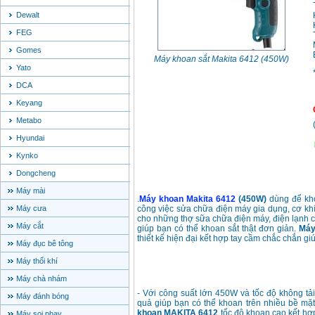
Dewalt
FEG
Gomes
Máy khoan sắt Makita 6412 (450W)
Yato
DCA
Keyang
Metabo
Hyundai
Kynko
Dongcheng
Máy mài
.
Máy khoan Makita 6412
(450W)
dùng để kho
Máy cưa
công việc sửa chữa điện máy gia dụng, cơ khí
cho những thợ sữa chữa điện máy, điện lạnh
Máy cắt
giúp bạn có thể khoan sắt thật đơn giản.
Máy
thiết kế hiện đại kết hợp tay cầm chắc chắn g
Máy đục bê tông
Máy thổi khí
Máy chà nhám
- Với công suất lớn 450W và tốc độ không tả
Máy đánh bóng
quả giúp bạn có thể khoan trên nhiều bề mặ
khoan MAKITA 6412
tốc độ khoan cao kết hợ
Máy soi phay