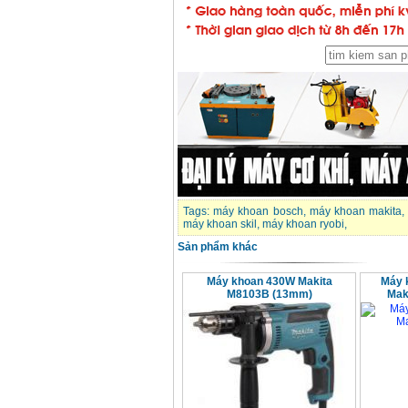
Bộ máy khoan 100
chi tiết Bosch GSB
13RE (650W)
Giá
:
2200000
VND
Máy khoan Bosch
GSB 16RE (750W)
Giá
:
1850000
VND
Tags:
máy khoan bosch
,
máy khoan makita
Động cơ xăng Honda
máy khoan skil
,
máy khoan ryobi
,
GX160 (5.5HP)
Giá
:
7200000
VND
Sản phẩm khác
Máy khoan 430W Makita
Máy 
M8103B (13mm)
Mak
Máy mài 100mm
Makita 9553B (710W)
Giá
:
1296000
VND