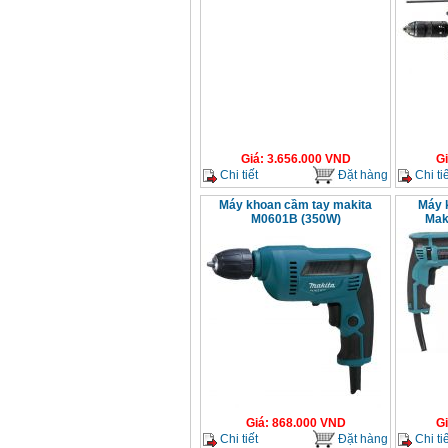
Giá
:
3.656.000
VND
G
Chi tiết
Đặt hàng
Chi tiế
Máy khoan cầm tay makita
Máy 
M0601B (350W)
Mak
Giá
:
868.000
VND
G
Chi tiết
Đặt hàng
Chi tiế