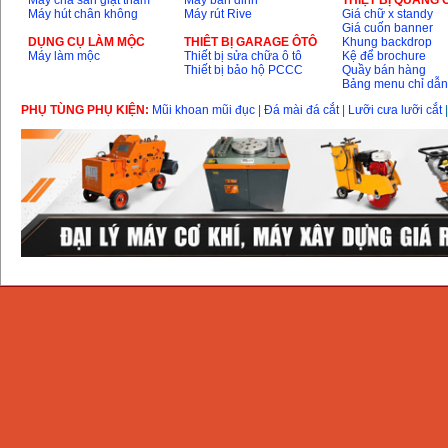
Máy chà sàn giặt thảm
Máy bắn đinh
THIỆT BỊ QUẢNG
Máy hút chân không
Máy rút Rive
Giá chữ x standy
Giá cuốn banner
DỤNG CỤ LÀM MỘC
THIÊT BỊ GARAGE ÔTÔ
Khung backdrop
Máy làm mộc
Thiết bị sửa chữa ô tô
Kệ để brochure
Thiết bị bảo hộ PCCC
Quầy bán hàng
Bảng menu chỉ dẫ
PHỤ TÙNG PHỤ KIỆN:
Mũi khoan mũi đục
|
Đá mài đá cắt
|
Lưỡi cưa lưỡi cắt