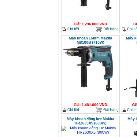
Giá
:
1.296.000
VND
G
Chi tiết
Đặt hàng
Chi tiế
Máy khoan 16mm Makita
Máy k
M8100B (710W)
Giá
:
1.481.000
VND
Gi
Chi tiết
Đặt hàng
Chi tiế
Máy khoan động lực Makita
Máy k
HR2630X5 (800W)