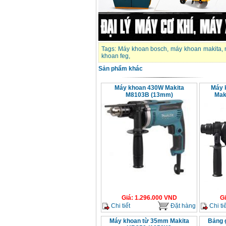
Tags:
Máy khoan bosch
,
máy khoan makita
,
khoan feg
,
Sản phẩm khác
Máy khoan 430W Makita
Máy 
M8103B (13mm)
Mak
Giá
:
1.296.000
VND
G
Chi tiết
Đặt hàng
Chi tiế
Máy khoan từ 35mm Makita
Bảng 