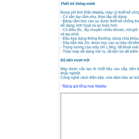
Thiết kế thông minh
Đúng với tinh thần Makita, máy có thiết kế công
- Có sẵn tay cầm phụ, tháo lắp dễ dàng.
- Báng cầm bọc cao su được thiết kế chống trư
dễ dàng, linh hoạt và an toàn hơn.
- Cò điều tốc, lẫy chuyển chiều khoan, nút giữ
và tay phải.
- Đầu kẹp dạng thông thường, dùng chìa khóa
- Dây dẫn dài 2m, được bọc cao su dày rất bền
- Trọng lượng của máy chỉ 1.8Kg, rất thoải mái
- Thân máy dễ dàng mở ra, rất tiện lợi để kiểm 
Độ bền vượt trội
Máy được cấu tạo từ chất liệu cao cấp, bền b
khắc nghiệt.
Công nghệ cách điện kép, vừa đảm bảo an to
*
Bảng giá tổng hợp Makita