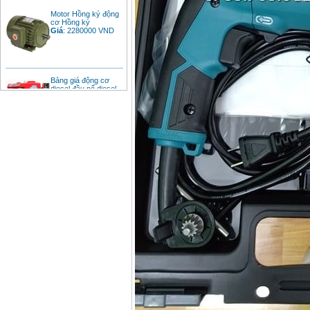
Motor Hồng ký động
cơ Hồng ký
Giá
:
2280000
VND
Bảng giá động cơ
diesel đầu nổ diesel
Giá
:
6500000
VND
Bảng giá mũi khoan
rút lõi bê tông
Giá
:
330000
VND
Máy khoan Bosch đa
năng GBH 2-26DRE
(800W)
Giá
:
3980000
VND
Máy cưa xích chạy
xăng Stihl MS661
Giá
:
29900000
VND
Máy cắt góc đa năng
Makita LS1019L
(1510W)
Giá
:
14068000
VND