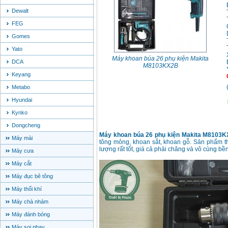
Dewalt
FEG
Gomes
Yato
Máy khoan búa 26 phụ kiện Makita
DCA
M8103KX2B
Keyang
Metabo
Hyundai
Kynko
Dongcheng
Máy khoan búa 26 phụ kiện Makita M8103
Máy mài
tông mỏng, khoan sắt, khoan gỗ. Sản phẩm th
lượng rất tốt, giá cả phải chăng và vô cùng bền
Máy cưa
Máy cắt
Máy đục bê tông
Máy thổi khí
Máy chà nhám
Máy đánh bóng
Máy soi phay