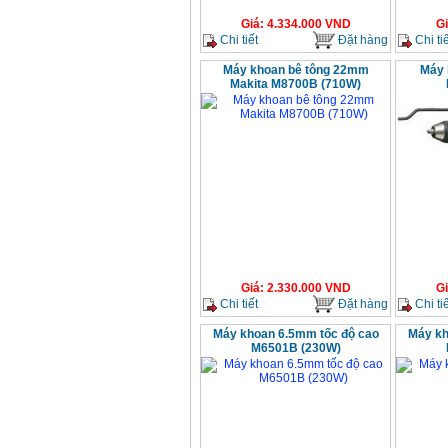
Giá
:
4.334.000
VND
G
Chi tiết
Đặt hàng
Chi tiế
Máy khoan bê tông 22mm
Máy 
Makita M8700B (710W)
Giá
:
2.330.000
VND
G
Chi tiết
Đặt hàng
Chi tiế
Máy khoan 6.5mm tốc độ cao
Máy kh
M6501B (230W)