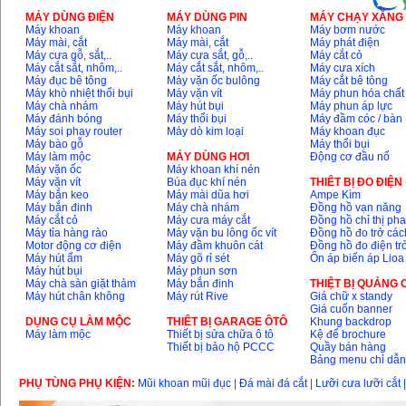
MÁY DÙNG ĐIỆN
MÁY DÙNG PIN
MÁY CHẠY XĂNG 
Máy khoan
Máy khoan
Máy bơm nước
Máy mài, cắt
Máy mài, cắt
Máy phát điện
Máy cưa gỗ, sắt,..
Máy cưa sắt, gỗ,..
Máy cắt cỏ
Máy cắt sắt, nhôm,..
Máy cắt sắt, nhôm,..
Máy cưa xích
Máy đục bê tông
Máy vặn ốc bulông
Máy cắt bê tông
Máy khò nhiệt thổi bụi
Máy vặn vít
Máy phun hóa chất
Máy chà nhám
Máy hút bụi
Máy phun áp lực
Máy đánh bóng
Máy thổi bụi
Máy đầm cóc / bàn
Máy soi phay router
Máy dò kim loại
Máy khoan đục
Máy bào gỗ
Máy thổi bụi
Máy làm mộc
MÁY DÙNG HƠI
Động cơ đầu nổ
Máy vặn ốc
Máy khoan khí nén
Máy vặn vít
Búa đục khí nén
THIÊT BỊ ĐO ĐIỆN
Máy bắn keo
Máy mài dũa hơi
Ampe Kìm
Máy bắn đinh
Máy chà nhám
Đồng hồ vạn năng
Máy cắt cỏ
Máy cưa máy cắt
Đồng hồ chỉ thị ph
Máy tỉa hàng rào
Máy vặn bu lông ốc vít
Đồng hồ đo trở các
Motor động cơ điện
Máy đầm khuôn cát
Đồng hồ đo điện tr
Máy hút ẩm
Máy gõ rỉ sét
Ổn áp biến áp Lioa
Máy hút bụi
Máy phun sơn
Máy chà sàn giặt thảm
Máy bắn đinh
THIỆT BỊ QUẢNG
Máy hút chân không
Máy rút Rive
Giá chữ x standy
Giá cuốn banner
DỤNG CỤ LÀM MỘC
THIÊT BỊ GARAGE ÔTÔ
Khung backdrop
Máy làm mộc
Thiết bị sửa chữa ô tô
Kệ để brochure
Thiết bị bảo hộ PCCC
Quầy bán hàng
Bảng menu chỉ dẫ
PHỤ TÙNG PHỤ KIỆN:
Mũi khoan mũi đục
|
Đá mài đá cắt
|
Lưỡi cưa lưỡi cắt