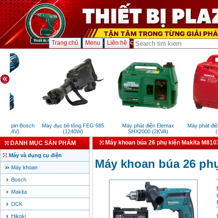
Trang chủ
Menu
Liên hệ
y pin Bosch
Máy đục bê tông FEG 585
Máy phát điện Elemax
Máy phát điện
14.4V)
(1240W)
SHX2000 (2KVA)
(1K
Máy khoan búa 26 phụ kiện Makita M81
DANH MỤC SẢN PHẨM
Máy và dụng cụ điện
Máy khoan búa 26 ph
Máy khoan
Bosch
Makita
DCK
Hikoki