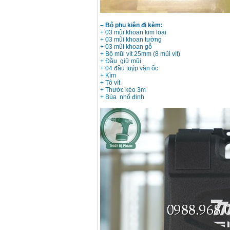
– Bộ phụ kiện đi kèm:
Bộ máy khoan 100
+ 03 mũi khoan kim loại
chi tiết Bosch GSB
+ 03 mũi khoan tường
13RE (650W)
+ 03 mũi khoan gỗ
Giá
:
2200000
VND
+ Bộ mũi vít 25mm (8 mũi vít)
+ Đầu giữ mũi
+ 04 đầu tuýp vặn ốc
+ Kìm
+ Tô vít
Máy khoan Bosch
+ Thước kéo 3m
GSB 16RE (750W)
Giá
:
1850000
VND
+ Búa nhổ đinh
Động cơ xăng Honda
GX160 (5.5HP)
Giá
:
7200000
VND
Máy mài 100mm
Makita 9553B (710W)
Giá
:
1296000
VND