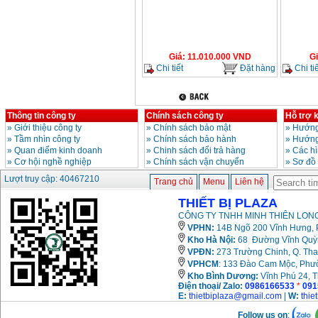
Giá
:
11.010.000
VND
G
Chi tiết
Đặt hàng
Chi tiế
Thông tin công ty
Chính sách công ty
Hỗ trợ 
»
Giới thiệu công ty
»
Chính sách bảo mật
»
Hướng
»
Tầm nhìn công ty
»
Chính sách bảo hành
»
Hướng
»
Quan điểm kinh doanh
»
Chinh sách đổi trả hàng
»
Các h
»
Cơ hội nghề nghiệp
»
Chính sách vận chuyển
»
Sơ đồ
Lượt truy cập: 40467210
Trang chủ
Menu
Liên hệ
THIẾT BỊ PLAZA
CÔNG TY TNHH MINH THIÊN LONG
VPHN:
14B Ngõ 200 Vĩnh Hưng, P
Kho Hà Nội:
68 Đường Vĩnh Quỳnh
VPĐN:
273 Trường Chinh, Q. Tha
VPHCM
: 133 Đào Cam Mộc, Phư
Kho
Bình Dương:
Vĩnh Phú 24, 
Điện thoại/ Zalo:
0986166533
*
091
E:
thietbiplaza@gmail.com
|
W:
thie
Follow us on
: