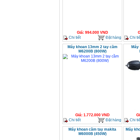
Giá
:
994.000
VND
G
Chi tiết
Đặt hàng
Chi tiế
Máy khoan 13mm 2 tay cầm
Máy 
M6200B (800W)
Giá
:
1.772.000
VND
G
Chi tiết
Đặt hàng
Chi tiế
Máy khoan cầm tay makita
Máy kho
M6000B (450W)