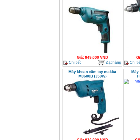
Giá
:
949.000
VND
G
Chi tiết
Đặt hàng
Chi tiế
Máy khoan cầm tay makita
Máy 
M0600B (350W)
H