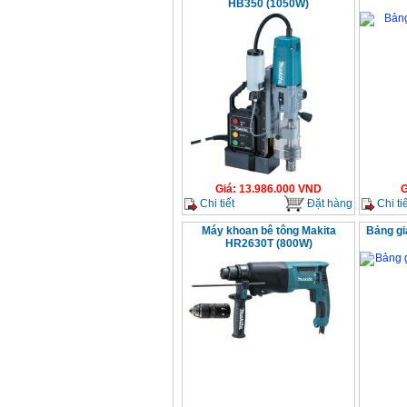
HB350 (1050W)
Giá
:
13.986.000
VND
G
Chi tiết
Đặt hàng
Chi tiế
Máy khoan bê tông Makita
Bảng gi
HR2630T (800W)