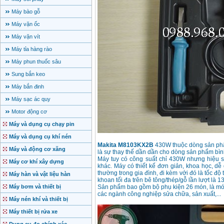
Máy bào gỗ
Máy vặn ốc
Máy vặn vít
Máy tỉa hàng rào
Máy phun thuốc sâu
Sung bắn keo
Máy bắn đinh
Máy sạc ác quy
Motor động cơ
Máy và dụng cụ chạy pin
Máy và dụng cụ khí nén
Makita M8103KX2B
430W thuộc dòng sản phẩm
Máy và động cơ xăng
là sự thay thế dần dần cho dòng sản phẩm bì
Máy tuy có công suất chỉ 430W nhưng hiệu 
Máy cơ khí xây dựng
khác. Máy có thiết kế đơn giản, khoa học, d
thường trong gia đình, đi kèm với đó là tốc độ
Máy hàn và vật liệu hàn
khoan tối đa trên bê tông/thép/gỗ lần lượt là 
Máy bơm và thiết bị
Sản phẩm bao gồm bộ phụ kiện 26 món, là món
các ngành công nghiệp sửa chữa, sản xuất,...
Máy nén khí và thiết bị
Máy thiết bị rửa xe