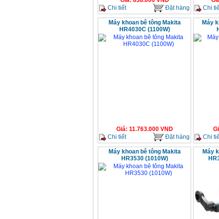
Giá
:
838.000
VND
Gi
Chi tiết
Đặt hàng
Chi tiế
Máy khoan bê tông Makita
Máy k
HR4030C (1100W)
Giá
:
11.763.000
VND
G
Chi tiết
Đặt hàng
Chi tiế
Máy khoan bê tông Makita
Máy k
HR3530 (1010W)
HR3