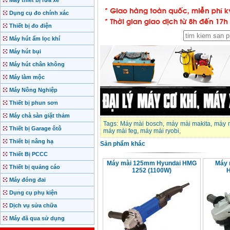
Máy thiết bị rửa xe
Dụng cụ đo chính xác
Thiết bị đo điện
Máy hút ẩm lọc khí
Máy hút bụi
Máy hút chân không
Máy làm mộc
Máy Nông Nghiệp
Thiết bị phun sơn
Máy chà sàn giặt thảm
Tags:
Máy mài bosch
,
máy mài makita
,
máy 
Thiết bị Garage ôtô
máy mài feg
,
máy mài ryobi
,
Thiết bị nâng hạ
Sản phẩm khác
Thiết Bị PCCC
Máy mài 125mm Hyundai HMG
Máy 
Thiết bị quảng cáo
1252 (1100W)
Máy đóng đai
Dụng cụ phụ kiện
Dịch vụ sửa chữa
Máy đã qua sử dụng