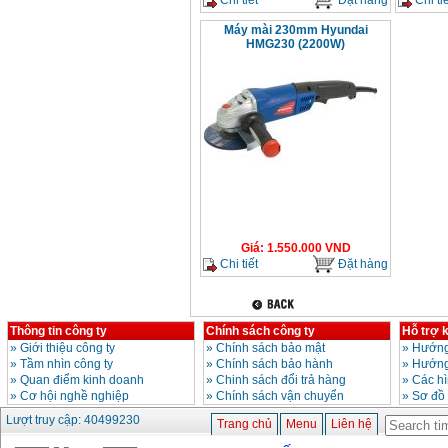
Máy mài 230mm Hyundai
HMG230 (2200W)
Giá
:
1.550.000
VND
Chi tiết
Đặt hàng
Thông tin công ty
Chính sách công ty
Hỗ trợ 
»
Giới thiệu công ty
»
Chính sách bảo mật
»
Hướng
»
Tầm nhìn công ty
»
Chính sách bảo hành
»
Hướng
»
Quan điểm kinh doanh
»
Chinh sách đổi trả hàng
»
Các h
»
Cơ hội nghề nghiệp
»
Chính sách vận chuyển
»
Sơ đồ
Lượt truy cập: 40499230
Trang chủ
Menu
Liên hệ