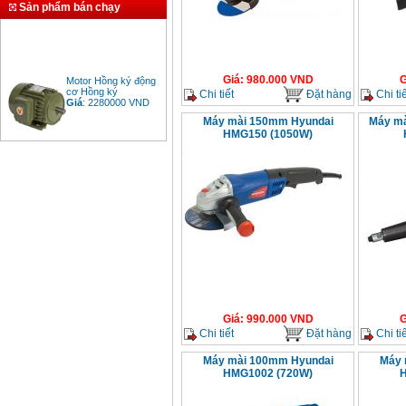
Sản phẩm bán chạy
Motor Hồng ký động
Giá
:
980.000
VND
G
cơ Hồng ký
Chi tiết
Đặt hàng
Chi tiế
Giá
:
2280000
VND
Máy mài 150mm Hyundai
Máy mà
HMG150 (1050W)
Bảng giá động cơ
diesel đầu nổ diesel
Giá
:
6500000
VND
Bảng giá mũi khoan
rút lõi bê tông
Giá
:
330000
VND
Máy khoan Bosch đa
Giá
:
990.000
VND
G
năng GBH 2-26DRE
Chi tiết
Đặt hàng
Chi tiế
(800W)
Giá
:
3980000
VND
Máy mài 100mm Hyundai
Máy 
HMG1002 (720W)
Máy cưa xích chạy
xăng Stihl MS661
Giá
:
29900000
VND