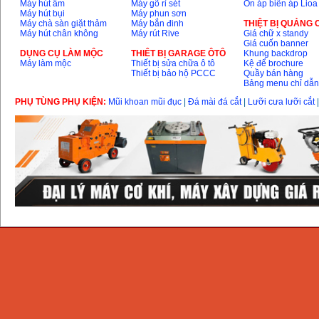
Máy hút ẩm
Máy gõ rỉ sét
Ổn áp biến áp Lioa
Máy hút bụi
Máy phun sơn
Máy chà sàn giặt thảm
Máy bắn đinh
THIỆT BỊ QUẢNG
Máy hút chân không
Máy rút Rive
Giá chữ x standy
Giá cuốn banner
DỤNG CỤ LÀM MỘC
THIÊT BỊ GARAGE ÔTÔ
Khung backdrop
Máy làm mộc
Thiết bị sửa chữa ô tô
Kệ để brochure
Thiết bị bảo hộ PCCC
Quầy bán hàng
Bảng menu chỉ dẫ
PHỤ TÙNG PHỤ KIỆN:
Mũi khoan mũi đục
|
Đá mài đá cắt
|
Lưỡi cưa lưỡi cắt