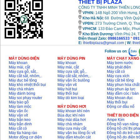
THIẾT BỊ PLAZA
CÔNG TY TNHH MINH THIÊN LONG
VPHN:
14B Ngõ 200 Vĩnh Hưng, P
Kho Hà Nội:
68 Đường Vĩnh Quỳnh
VPĐN:
273 Trường Chinh, Q. Tha
VPHCM
: 133 Đào Cam Mộc, Phư
Kho
Bình Dương:
Vĩnh Phú 24, 
Điện thoại/ Zalo:
0986166533
*
091
E:
thietbiplaza@gmail.com
|
W:
thie
Follow us on
:
MÁY DÙNG ĐIỆN
MÁY DÙNG PIN
MÁY CHẠY XĂNG 
Máy khoan
Máy khoan
Máy bơm nước
Máy mài, cắt
Máy mài, cắt
Máy phát điện
Máy cưa gỗ, sắt,..
Máy cưa sắt, gỗ,..
Máy cắt cỏ
Máy cắt sắt, nhôm,..
Máy cắt sắt, nhôm,..
Máy cưa xích
Máy đục bê tông
Máy vặn ốc bulông
Máy cắt bê tông
Máy khò nhiệt thổi bụi
Máy vặn vít
Máy phun hóa chất
Máy chà nhám
Máy hút bụi
Máy phun áp lực
Máy đánh bóng
Máy thổi bụi
Máy đầm cóc / bàn
Máy soi phay router
Máy dò kim loại
Máy khoan đục
Máy bào gỗ
Máy thổi bụi
Máy làm mộc
MÁY DÙNG HƠI
Động cơ đầu nổ
Máy vặn ốc
Máy khoan khí nén
Máy vặn vít
Búa đục khí nén
THIÊT BỊ ĐO ĐIỆN
Máy bắn keo
Máy mài dũa hơi
Ampe Kìm
Máy bắn đinh
Máy chà nhám
Đồng hồ vạn năng
Máy cắt cỏ
Máy cưa máy cắt
Đồng hồ chỉ thị ph
Máy tỉa hàng rào
Máy vặn bu lông ốc vít
Đồng hồ đo trở các
Motor động cơ điện
Máy đầm khuôn cát
Đồng hồ đo điện tr