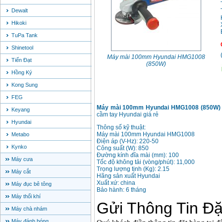
Dewalt
Hikoki
TuPa Tank
Shinetool
Máy mài 100mm Hyundai HMG1008
Tiến Đạt
(850W)
Hồng Ký
Kong Sung
FEG
Máy mài 100mm Hyundai HMG1008 (850W)
Keyang
cầm tay Hyundai giá rẻ
Hyundai
Thông số kỹ thuật:
Máy mài 100mm Hyundai HMG1008
Metabo
Điện áp (V-Hz): 220-50
Kynko
Công suất (W): 850
Đường kính đĩa mài (mm): 100
Máy cưa
Tốc độ không tải (vòng/phút): 11,000
Trọng lượng tịnh (Kg): 2.15
Máy cắt
Hãng sản xuất Hyundai
Xuất xứ: china
Máy đục bê tông
Bảo hành: 6 tháng
Máy thổi khí
Máy chà nhám
Máy đánh bóng