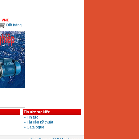
0
VND
Đặt hàng
Tin tức sự kiện
»
Tin tức
»
Tài liệu kỹ thuật
»
Catalogue