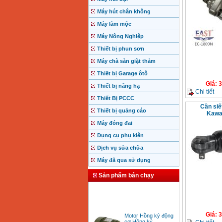
Máy hút chân không
Máy làm mộc
Máy Nông Nghiệp
Thiết bị phun sơn
Máy chà sàn giặt thảm
Thiết bị Garage ôtô
Giá
:
3
Thiết bị nâng hạ
Chi tiết
Thiết Bị PCCC
Cần siế
Thiết bị quảng cáo
Kawa
Máy đóng đai
Dụng cụ phụ kiện
Dịch vụ sửa chữa
Máy đã qua sử dụng
Sản phẩm bán chạy
Motor Hồng ký động
Giá
:
3
cơ Hồng ký