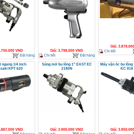
Giá
:
3.879.00
.750.000
VND
Giá
:
3.798.000
VND
Chi tiết
Đặt hàng
Chi tiết
Đặt hàng
t ngang 1/4 inch
Súng mở bu lông 1” EAST EC
Máy vặn ốc bu lông 
saki KPT 620
2180N
KC 918
.887.000
VND
Giá
:
3.900.000
VND
Giá
:
3.950.00