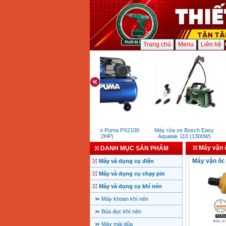
Trang chủ
Menu
Liên hệ
Máy nén khí Puma PX2100
Máy rửa xe Bosch Easy
(2HP)
Aquatak 110 (1300W)
Máy vặn ố
DANH MỤC SẢN PHẨM
Máy vặn ốc 
Máy và dụng cụ điện
Máy và dụng cụ chạy pin
Máy và dụng cụ khí nén
Máy khoan khí nén
Búa đục khí nén
Máy mài dũa