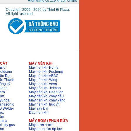
Hiện đang có 119 khách online
Copyright 2009 - 2026 by Thiet Bi Plaza.
All right reserved.
 CẮT
MÁY NÉN KHÍ
sic
Máy nén khí Puma
Weldcom
Máy nén khí Fusheng
ến Đạt
Máy nén khí ABAC
ân Thành
Máy nén khí Wing
ồng ký
Máy nen khí Arwa
iland
Máy nén khí Jetman
ero
Máy nén khí Pegalion
Wim
Máy nén khí chạy dầu
yundai
Máy nén khí chạy xăng
anasonic
Máy nén khí trục vít
G Welder
Máy sấy khí
nox
Đầu nén khí
bấm
lasma
MÁY BƠM / PHUN RỬA
t oxy gas
Máy bơm nước
hàn
Máy phun rửa áp lực