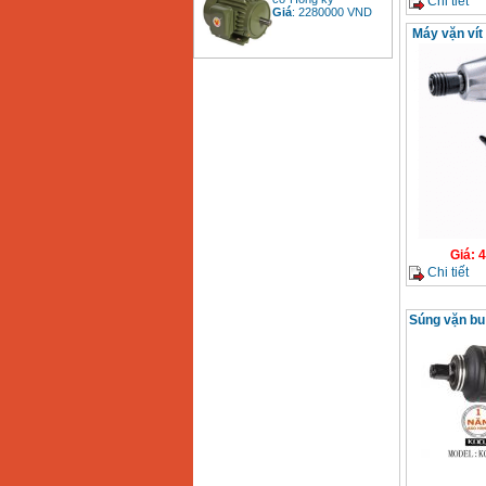
Chi tiết
Giá
:
2280000
VND
Máy vặn ví
Bảng giá động cơ
diesel đầu nổ diesel
Giá
:
6500000
VND
Bảng giá mũi khoan
rút lõi bê tông
Giá
:
330000
VND
Giá
:
4
Máy khoan Bosch đa
Chi tiết
năng GBH 2-26DRE
(800W)
Giá
:
3980000
VND
Súng vặn bu
Máy cưa xích chạy
xăng Stihl MS661
Giá
:
29900000
VND
Máy cắt góc đa năng
Makita LS1019L
(1510W)
Giá
:
14068000
VND