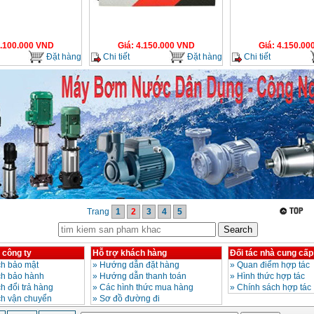
.100.000
VND
Giá
:
4.150.000
VND
Giá
:
4.150.00
Đặt hàng
Chi tiết
Đặt hàng
Chi tiết
Trang
1
2
3
4
5
 công ty
Hỗ trợ khách hàng
Đối tác nhà cung cấp
h bảo mật
»
Hướng dẫn đặt hàng
»
Quan điểm hợp tác
ch bảo hành
»
Hướng dẫn thanh toán
»
Hình thức hợp tác
h đổi trả hàng
»
Các hình thức mua hàng
»
Chính sách hợp tác
ch vận chuyển
»
Sơ đồ đường đi