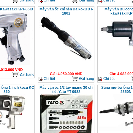
Đặt hàng
Chi tiết
Đặt hàng
Chi tiết
t Kawasaki KPT-85ID
Máy vặn ốc khí nén Daikoku DT-
Máy vặn Buloong
1802
kawasaki KP
.013.000
VND
Giá
:
4.050.000
VND
Giá
:
4.082.00
Đặt hàng
Chi tiết
Đặt hàng
Chi tiết
 lông 1 inch kocu KC
Máy vặn ốc 1/2 tay ngang 30 chi
Súng mở bu lông 
860
tiết Yato YT-0982
2350N