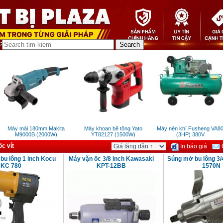
Máy mài 180mm Makita
Máy khoan bê tông Yato
Máy nén khí Fusheng VA80
M9000B (2000W)
YT82127 (1500W)
(3HP) 380V
c vít
In báo giá
G
bu lông 1 inch Kocu
Máy vặn ốc 3/8 inch Kawasaki
Súng mở bu lông 3
KC 780
KPT-12BB
1570N