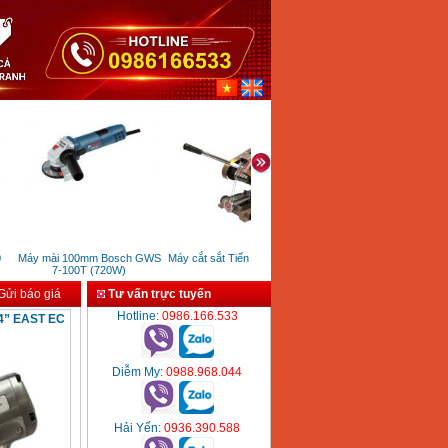
Máy mài 100mm Bosch GWS
Máy cắt sắt Tiến Đạt 3HP/220V
Máy khoan búa chạy pin B
7-100T (720W)
GSB140 Li (14.4V)
ửi báo giá
Tư vấn trực tuyến
Hotline
: 0986.166.533
/4” EAST EC
Diễm My
: 0988.968.044
Hải Yến
: 0936.390.588