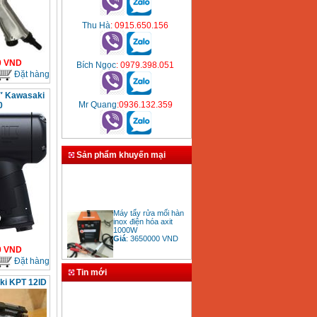
Thu Hà
: 0915.650.156
0
VND
Bích Ngọc
: 0979.398.051
Đặt hàng
2″ Kawasaki
Mr Quang
:0936.132.359
0
Sản phẩm khuyến mại
Máy tẩy rửa mối hàn
inox điện hóa axit
1000W
Giá
:
3650000
VND
0
VND
Đặt hàng
Tin mới
ki KPT 12ID
Bảng giá mũi khoan
rút lõi bê tông
Giá
:
330000
VND