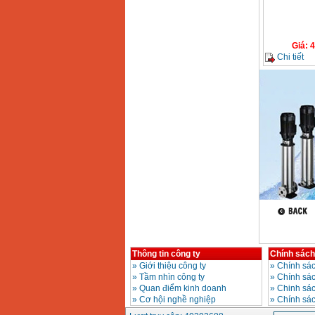
Bộ máy khoan 100
chi tiết Bosch GSB
13RE (650W)
Giá
:
4
Giá
:
2200000
VND
Chi tiết
Máy khoan Bosch
GSB 16RE (750W)
Giá
:
1850000
VND
Động cơ xăng Honda
GX160 (5.5HP)
Giá
:
7200000
VND
Máy mài 100mm
Makita 9553B (710W)
Giá
:
1296000
VND
Thông tin công ty
Chính sách
»
Giới thiệu công ty
»
Chính sác
»
Tầm nhìn công ty
»
Chính sá
»
Quan điểm kinh doanh
»
Chinh sác
»
Cơ hội nghề nghiệp
»
Chính sá