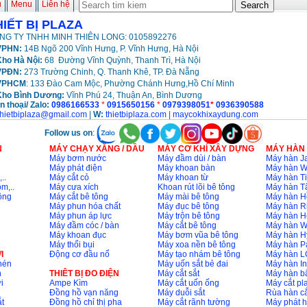
ủ
Menu
Liên hệ
HIẾT BỊ PLAZA
NG TY TNHH MINH THIÊN LONG: 0105892276
PHN:
14B Ngõ 200 Vĩnh Hưng, P. Vĩnh Hưng, Hà Nội
ho Hà Nội:
68 Đường Vĩnh Quỳnh, Thanh Trì, Hà Nội
VPĐN:
273 Trường Chinh, Q. Thanh Khê, TP. Đà Nẵng
VPHCM
: 133 Đào Cam Mộc, Phường Chánh Hưng,Hồ Chí Minh
Kho
Bình Dương:
Vĩnh Phú 24, Thuận An, Bình Dương
n thoại/ Zalo:
0986166533
*
0915650156
*
0979398051
*
0936390588
thietbiplaza@gmail.com
|
W:
thietbiplaza.com
|
maycokhixaydung.com
Follow us on
:
N
MÁY CHẠY XĂNG / DẦU
MÁY CƠ KHÍ XÂY DỰNG
MÁY HÀN
Máy bơm nước
Máy đầm dùi / bàn
Máy hàn Ja
Máy phát điện
Máy khoan bàn
Máy hàn 
..
Máy cắt cỏ
Máy khoan từ
Máy hàn Ti
m,..
Máy cưa xích
Khoan rút lõi bê tông
Máy hàn T
ông
Máy cắt bê tông
Máy mài bê tông
Máy hàn H
Máy phun hóa chất
Máy đục bê tông
Máy hàn R
Máy phun áp lực
Máy trộn bê tông
Máy hàn H
Máy đầm cóc / bàn
Máy cắt bê tông
Máy hàn 
Máy khoan đục
Máy bơm vũa bê tông
Máy hàn H
Máy thổi bụi
Máy xoa nền bê tông
Máy hàn P
I
Động cơ đầu nổ
Máy tạo nhám bê tông
Máy hàn L
nén
Máy uốn sắt bẻ đai
Máy hàn I
n
THIÊT BỊ ĐO ĐIỆN
Máy cắt sắt
Máy hàn 
i
Ampe Kìm
Máy cắt uốn ống
Máy cắt p
Đồng hồ vạn năng
Máy duỗi sắt
Rùa hàn cắ
t
Đồng hồ chỉ thị pha
Máy cắt rãnh tường
Máy phát 