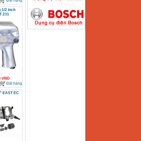
Đặt hàng
 1/2 inch
T 231
Máy hàn que điện tử
Hồng ký HK200E
Giá
:
4100000
VND
Máy hàn que điện tử
Hồng Ký HK200N
Giá
:
2870000
VND
0
VND
Đặt hàng
1” EAST EC
Máy bơm nước
Koshin SEV 50X
Giá
:
5750000
VND