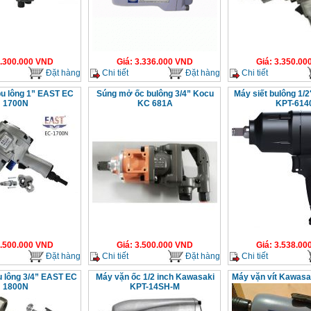
.300.000
VND
Giá
:
3.336.000
VND
Giá
:
3.350.00
Đặt hàng
Chi tiết
Đặt hàng
Chi tiết
u lông 1” EAST EC
Súng mở ốc bulông 3/4” Kocu
Máy siết bulông 1/
1700N
KC 681A
KPT-614
.500.000
VND
Giá
:
3.500.000
VND
Giá
:
3.538.00
Đặt hàng
Chi tiết
Đặt hàng
Chi tiết
 lông 3/4” EAST EC
Máy vặn ốc 1/2 inch Kawasaki
Máy vặn vít Kawasa
1800N
KPT-14SH-M