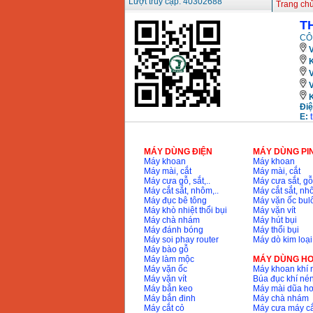
Lượt truy cập: 40302688
Trang ch
T
CÔ
V
K
Điệ
E:
MÁY DÙNG ĐIỆN
MÁY DÙNG PI
Máy khoan
Máy khoan
Máy mài, cắt
Máy mài, cắt
Máy cưa gỗ, sắt,..
Máy cưa sắt, gỗ,
Máy cắt sắt, nhôm,..
Máy cắt sắt, nhô
Máy đục bê tông
Máy vặn ốc bul
Máy khò nhiệt thổi bụi
Máy vặn vít
Máy chà nhám
Máy hút bụi
Máy đánh bóng
Máy thổi bụi
Máy soi phay router
Máy dò kim loại
Máy bào gỗ
Máy làm mộc
MÁY DÙNG HƠ
Máy vặn ốc
Máy khoan khí 
Máy vặn vít
Búa đục khí né
Máy bắn keo
Máy mài dũa hơ
Máy bắn đinh
Máy chà nhám
Máy cắt cỏ
Máy cưa máy cắ