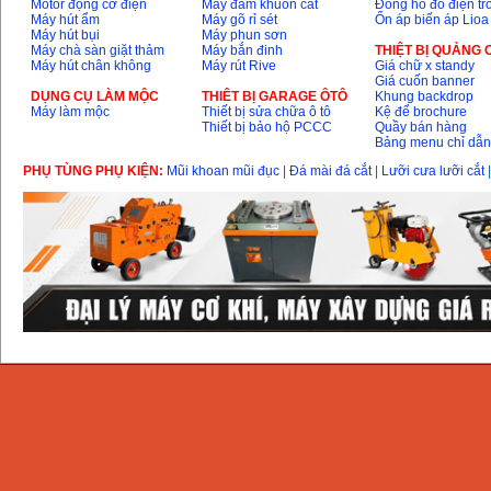
Motor động cơ điện
Máy đầm khuôn cát
Đồng hồ đo điện tr
Máy hút ẩm
Máy gõ rỉ sét
Ổn áp biến áp Lioa
Máy hút bụi
Máy phun sơn
Máy chà sàn giặt thảm
Máy bắn đinh
THIỆT BỊ QUẢNG
Máy hút chân không
Máy rút Rive
Giá chữ x standy
Giá cuốn banner
DỤNG CỤ LÀM MỘC
THIÊT BỊ GARAGE ÔTÔ
Khung backdrop
Máy làm mộc
Thiết bị sửa chữa ô tô
Kệ để brochure
Thiết bị bảo hộ PCCC
Quầy bán hàng
Bảng menu chỉ dẫ
PHỤ TÙNG PHỤ KIỆN:
Mũi khoan mũi đục
|
Đá mài đá cắt
|
Lưỡi cưa lưỡi cắt