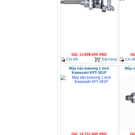
Giá
:
13.608.000
VND
Gi
Chi tiết
Đặt hàng
Chi tiế
Máy vặn buloong 1 inch
Máy v
Kawasaki KPT-381P
Giá
:
14.152.000
VND
Gi