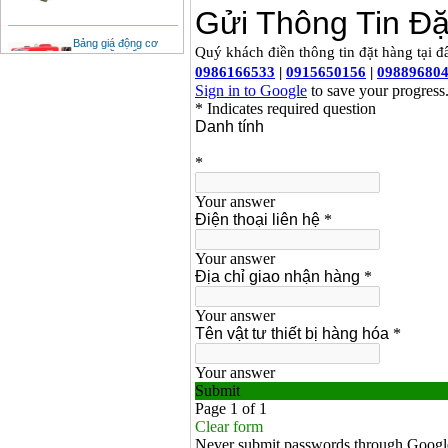
Bảng giá động cơ
diesel đầu nổ diesel
Giá
:
6500000
VND
Bảng giá mũi khoan
rút lõi bê tông
Giá
:
330000
VND
Máy khoan Bosch đa
năng GBH 2-26DRE
(800W)
Giá
:
3980000
VND
Máy cưa xích chạy
xăng Stihl MS661
Giá
:
29900000
VND
Máy cắt góc đa năng
Makita LS1019L
(1510W)
Giá
:
14068000
VND
Bộ máy khoan 100
chi tiết Bosch GSB