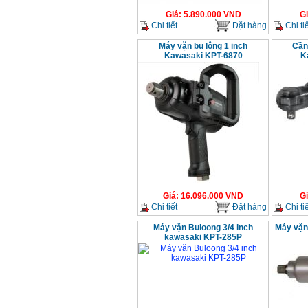
Giá
:
5.890.000
VND
G
Chi tiết
Đặt hàng
Chi tiế
Máy vặn bu lông 1 inch
Cần 
Kawasaki KPT-6870
K
Giá
:
16.096.000
VND
G
Chi tiết
Đặt hàng
Chi tiế
Máy vặn Buloong 3/4 inch
Máy vặn
kawasaki KPT-285P