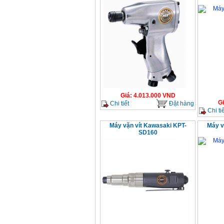
Giá
:
4.013.000
VND
G
Chi tiết
Đặt hàng
Chi tiế
Máy vặn vít Kawasaki KPT-
Máy v
SD160