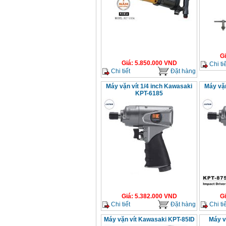
G
Giá
:
5.850.000
VND
Chi tiế
Chi tiết
Đặt hàng
Máy vặn vít 1/4 inch Kawasaki
Máy vặn
KPT-6185
Giá
:
5.382.000
VND
G
Chi tiết
Đặt hàng
Chi tiế
Máy vặn vít Kawasaki KPT-85ID
Máy v