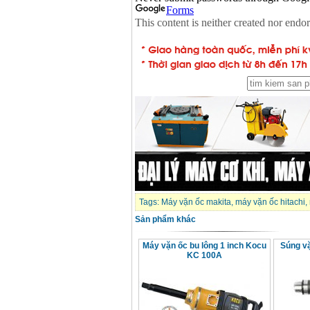
13RE (650W)
Giá
:
2200000
VND
Máy khoan Bosch
GSB 16RE (750W)
Giá
:
1850000
VND
Động cơ xăng Honda
GX160 (5.5HP)
Giá
:
7200000
VND
Máy mài 100mm
Makita 9553B (710W)
Giá
:
1296000
VND
Tags:
Máy vặn ốc makita
,
máy vặn ốc hitachi
,
Sản phẩm khác
Máy vặn ốc bu lông 1 inch Kocu
Súng vặ
KC 100A