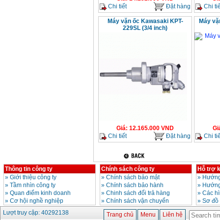
Chi tiết
Đặt hàng
Chi tiế
Máy vặn ốc Kawasaki KPT-
Máy vặn
229SL (3/4 inch)
Giá
:
12.165.000
VND
Gi
Chi tiết
Đặt hàng
Chi tiế
Thông tin công ty
Chính sách công ty
Hỗ trợ 
»
Giới thiệu công ty
»
Chính sách bảo mật
»
Hướng
»
Tầm nhìn công ty
»
Chính sách bảo hành
»
Hướng
»
Quan điểm kinh doanh
»
Chinh sách đổi trả hàng
»
Các h
»
Cơ hội nghề nghiệp
»
Chính sách vận chuyển
»
Sơ đồ
Lượt truy cập: 40292138
Trang chủ
Menu
Liên hệ