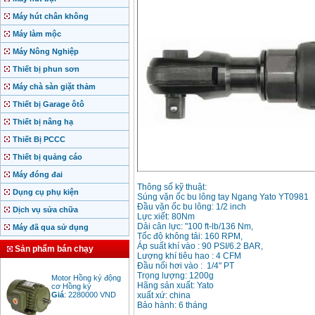
Máy hút chân không
Máy làm mộc
Máy Nông Nghiệp
Thiết bị phun sơn
Máy chà sàn giặt thảm
Thiết bị Garage ôtô
Thiết bị nâng hạ
Thiết Bị PCCC
Thiết bị quảng cáo
Máy đóng đai
Thông số kỹ thuật:
Dụng cụ phụ kiện
Súng vặn ốc bu lông tay Ngang Yato YT0981
Đầu vặn ốc bu lông: 1/2 inch
Dịch vụ sửa chữa
Lực xiết: 80Nm
Dải cân lực: "100 ft-lb/136 Nm,
Máy đã qua sử dụng
Tốc độ không tải: 160 RPM,
Áp suất khí vào : 90 PSI/6.2 BAR,
Sản phẩm bán chạy
Lượng khí tiêu hao : 4 CFM
Đầu nối hơi vào : 1/4" PT
Motor Hồng ký động
Trọng lượng: 1200g
cơ Hồng ký
Hãng sản xuất: Yato
Giá
:
2280000
VND
xuất xứ: china
Bảo hành: 6 tháng