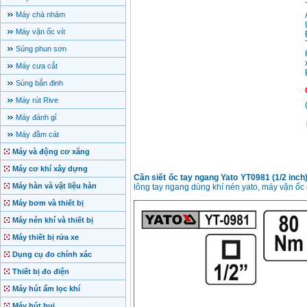
Máy chà nhám
Máy vặn ốc vít
Súng phun sơn
Máy cưa cắt
Súng bắn đinh
Máy rút Rive
Máy đánh gỉ
Máy đầm cát
Máy và động cơ xăng
Máy cơ khí xây dựng
Cần siết ốc tay ngang Yato YT0981 (1/2 inch
Máy hàn và vật liệu hàn
lông tay ngang dùng khí nén yato, máy vặn ốc 
Máy bơm và thiết bị
Máy nén khí và thiết bị
Máy thiết bị rửa xe
Dụng cụ đo chính xác
Thiết bị đo điện
Máy hút ẩm lọc khí
Máy hút bụi