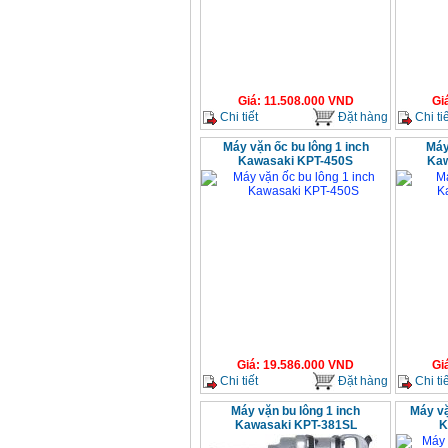
Giá
:
11.508.000
VND
Gi
Chi tiết
Đặt hàng
Chi tiế
Máy vặn ốc bu lông 1 inch
Máy
Kawasaki KPT-450S
Kaw
Giá
:
19.586.000
VND
Gi
Chi tiết
Đặt hàng
Chi tiế
Máy vặn bu lông 1 inch
Máy vặ
Kawasaki KPT-381SL
K