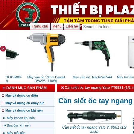
Trang chủ
Menu
Liên hệ
 DCK KSM06-
Máy vặn ốc 13mm Dewalt
Máy vặn vít Hitachi W6VA4
Máy hút ẩm 
00W)
DW293 (710W)
Cần siết ốc tay ngang Yato YT0981 (1/2 i
DANH MỤC SẢN PHẨM
Máy và dụng cụ điện
Cần siết ốc tay ngang
Máy và dụng cụ chạy pin
Máy và dụng cụ khí nén
Máy khoan khí nén
Búa đục khí nén
Cần siết ốc tay ngang Yato YT0981 (1/2
inch)
Máy mài dũa