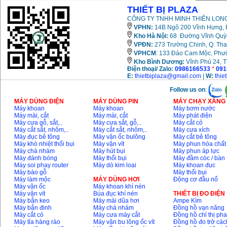
THIẾT BỊ PLAZA
CÔNG TY TNHH MINH THIÊN LONG
VPHN:
14B Ngõ 200 Vĩnh Hưng, P
Kho Hà Nội:
68 Đường Vĩnh Quỳnh
VPĐN:
273 Trường Chinh, Q. Tha
VPHCM
: 133 Đào Cam Mộc, Phư
Kho
Bình Dương:
Vĩnh Phú 24, 
Điện thoại/ Zalo:
0986166533
*
091
E:
thietbiplaza@gmail.com
|
W:
thie
Follow us on
:
MÁY DÙNG ĐIỆN
MÁY DÙNG PIN
MÁY CHẠY XĂNG 
Máy khoan
Máy khoan
Máy bơm nước
Máy mài, cắt
Máy mài, cắt
Máy phát điện
Máy cưa gỗ, sắt,..
Máy cưa sắt, gỗ,..
Máy cắt cỏ
Máy cắt sắt, nhôm,..
Máy cắt sắt, nhôm,..
Máy cưa xích
Máy đục bê tông
Máy vặn ốc bulông
Máy cắt bê tông
Máy khò nhiệt thổi bụi
Máy vặn vít
Máy phun hóa chất
Máy chà nhám
Máy hút bụi
Máy phun áp lực
Máy đánh bóng
Máy thổi bụi
Máy đầm cóc / bàn
Máy soi phay router
Máy dò kim loại
Máy khoan đục
Máy bào gỗ
Máy thổi bụi
Máy làm mộc
MÁY DÙNG HƠI
Động cơ đầu nổ
Máy vặn ốc
Máy khoan khí nén
Máy vặn vít
Búa đục khí nén
THIÊT BỊ ĐO ĐIỆN
Máy bắn keo
Máy mài dũa hơi
Ampe Kìm
Máy bắn đinh
Máy chà nhám
Đồng hồ vạn năng
Máy cắt cỏ
Máy cưa máy cắt
Đồng hồ chỉ thị ph
Máy tỉa hàng rào
Máy vặn bu lông ốc vít
Đồng hồ đo trở các