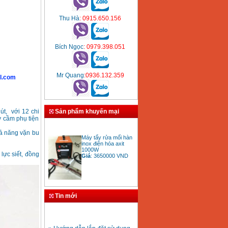
Thu Hà
: 0915.650.156
Bích Ngọc
: 0979.398.051
Mr Quang
:0936.132.359
l.com
Sản phẩm khuyến mại
út, với 12 chi
y cầm phụ tiện
Máy tẩy rửa mối hàn
hả năng vặn bu
inox điện hóa axit
1000W
Giá
:
3650000
VND
lực siết, đồng
Bảng giá mũi khoan
Tin mới
rút lõi bê tông
Giá
:
330000
VND
» Hướng dẫn lắp đặt sử dụng