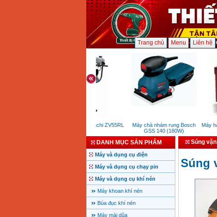
Trang chủ
Menu
Liên hệ
Máy đầm cóc Hitachi ZV55RL
Máy chà nhám rung Bosch
Máy hàn 
GSS 140 (180W)
Súng vặn 
DANH MỤC SẢN PHẨM
Máy và dụng cụ điện
Súng v
Máy và dụng cụ chạy pin
Máy và dụng cụ khí nén
Máy khoan khí nén
Búa đục khí nén
Máy mài dũa