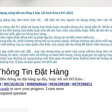
 dụng súng bắn bu lông 2 búa 1/2 inch Kocu KC-2811
g găng tay, đeo kính bảo hộ… để bảo vệ cho người sử dụng cũng như các đ
t bị súng vặn ốc: phải sử dụng loại khẩu tuýp chuyên dùng cho súng bắn ốc (khẩu 
m tra tình trạng của khẩu tuýp như độ dơ, hao mòn của khẩu tuýp. Nếu độ dơ lớn 
ảm lực xiết, gây hư hỏng trục súng…
nếu nghe thấy tiếng kêu lạ phải lập tức dừng lại và tiến hành kiểm tra.
súng bắn ốc, phải hướng dòng khí xả ra phía ngoài, không hướng vào phía mắt ng
một miếng cao su dày quấn vào thân của súng vặn bu-lông để tránh hiện tượng x
 tạp chất như cát, đất… bay vào trong lòng xy-lanh của súng xiết bu-lông làm cho
hông ổn định, nhanh mòn hệ thống xy-lanh bên trong, hỏng quạt gió và ngừng hoạ
chữa hay không sử dụng trong một thời gian thì phải tháo thiết bị khỏi hệ thống kh
buồng hơi, ổ búa và bảo quản nơi khô ráo.