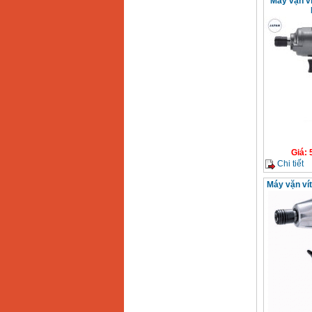
Máy vặn ví
Giá
:
Chi tiết
Máy vặn ví