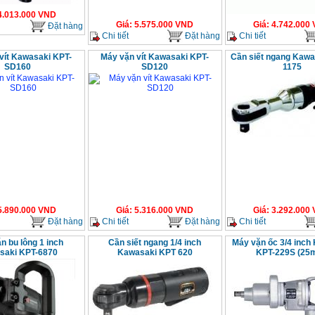
4.013.000
VND
Giá
:
5.575.000
VND
Giá
:
4.742.000
Đặt hàng
Chi tiết
Đặt hàng
Chi tiết
vít Kawasaki KPT-
Máy vặn vít Kawasaki KPT-
Cần siết ngang Kawa
SD160
SD120
1175
5.890.000
VND
Giá
:
5.316.000
VND
Giá
:
3.292.000
Đặt hàng
Chi tiết
Đặt hàng
Chi tiết
n bu lông 1 inch
Cần siết ngang 1/4 inch
Máy vặn ốc 3/4 inch
saki KPT-6870
Kawasaki KPT 620
KPT-229S (25