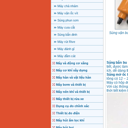
Máy chà nhám
Máy vặn ốc vít
Súng phun sơn
Máy cưa cắt
Súng vặn bu
Súng bắn đinh
Máy rút Rive
Máy đánh gỉ
Máy đầm cát
Súng bắn bu 
Máy và động cơ xăng
tiết, được là
Máy cơ khí xây dựng
ích, dễ dàng t
Súng mở ốc 
Máy hàn và vật liệu hàn
lông có 12 – 
Máy có hộp đ
Máy bơm và thiết bị
Với các thông
thời tiết kiệm
Máy nén khí và thiết bị
Máy thiết bị rửa xe
Dụng cụ đo chính xác
Thiết bị đo điện
Máy hút ẩm lọc khí
Máy hút bụi