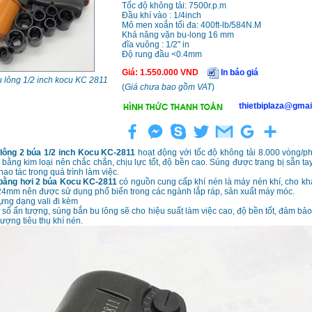
Tốc độ không tải: 7500r.p.m
Đầu khí vào : 1/4inch
Mô men xoắn tối đa: 400ft-lb/584N.M
Khả năng vặn bu-long 16 mm
đĩa vuông : 1/2" in
Độ rung đầu <0.4mm
Giá
:
1.550.000
VND
In báo giá
 lông 1/2 inch kocu KC 2811
(
Giá chưa bao gồm VAT
)
thietbiplaza@gmai
lông 2 búa 1/2 inch Kocu KC-2811
hoạt động với tốc độ không tải 8.000 vòng/ph
m bằng kim loại nên chắc chắn, chịu lực tốt, độ bền cao. Súng được trang bị sẵn ta
hao tác trong quá trình làm việc.
bằng hơi 2 búa Kocu KC-2811
có nguồn cung cấp khí nén là máy nén khí, cho k
24mm nên được sử dụng phổ biến trong các ngành lắp ráp, sản xuất máy móc.
ựng dạng vali đi kèm
 số ấn tượng, súng bắn bu lông sẽ cho hiệu suất làm việc cao, độ bền tốt, đảm bảo 
 lượng tiêu thụ khí nén.