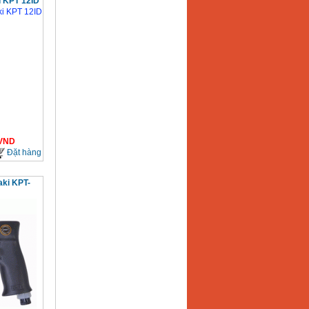
i KPT 12ID
VND
Đặt hàng
aki KPT-