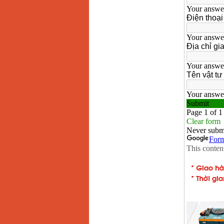
chi tiết Bosch GSB
13RE (650W)
Giá
:
2200000
VND
Máy khoan Bosch
GSB 16RE (750W)
Giá
:
1850000
VND
Động cơ xăng Honda
GX160 (5.5HP)
Giá
:
7200000
VND
Máy mài 100mm
Makita 9553B (710W)
Giá
:
1296000
VND