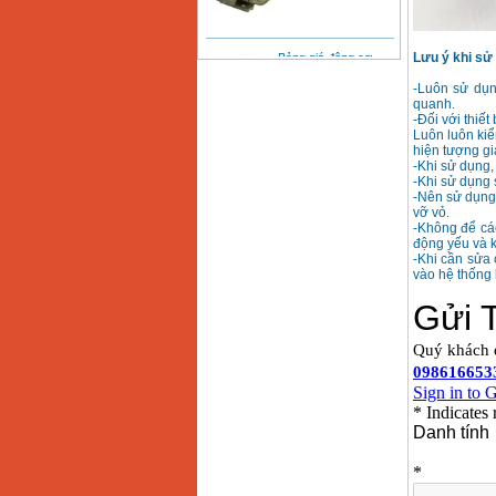
Bảng giá động cơ
diesel đầu nổ diesel
Lưu ý khi sử
Giá
:
6500000
VND
-Luôn sử dụn
quanh.
-Đối với thiế
Luôn luôn kiể
Bảng giá mũi khoan
hiện tượng gi
rút lõi bê tông
Giá
:
330000
VND
-Khi sử dụng, 
-Khi sử dụng 
-Nên sử dụng 
vỡ vỏ.
-Không để các
Máy khoan Bosch đa
năng GBH 2-26DRE
động yếu và k
(800W)
-Khi cần sửa 
Giá
:
3980000
VND
vào hệ thống 
Máy cưa xích chạy
xăng Stihl MS661
Giá
:
29900000
VND
Máy cắt góc đa năng
Makita LS1019L
(1510W)
Giá
:
14068000
VND
Bộ máy khoan 100