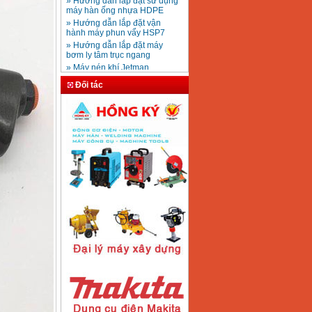
máy hàn ống nhựa HDPE
Mũi khoan rút lõi bê
» Hướng dẫn lắp đặt vận
tông D20-D350
Giá
:
330000
VND
hành máy phun vẩy HSP7
» Hướng dẫn lắp đặt máy
bơm ly tâm trục ngang
» Máy nén khí Jetman
Máy khoan bàn
» HDSD Máy Hàn Ống Nhựa
600mm Hồng Ký
KD600 (250W)
HDPE quay tay thủy lực
Đối tác
Giá
:
3290000
VND
» Đại lý bán Máy hàn
DONSUN Thượng Hải
» Máy khoan rút lõi cầm tay
chạy điện pin
Máy hàn que Hồng
» Hình thức thanh toán tại
ký Jet SR200R
Giá
:
2350000
VND
Thiết Bị Plaza
» Máy ổn áp, máy biến áp
Fushin
» Các loại khí dùng cho máy
cắt kim loại Plasma
Máy hàn que điện tử
Hồng ký HK 200Z
Giá
:
2770000
VND
Máy hàn que điện tử
Hồng Ký HKM200D
Giá
:
2890000
VND