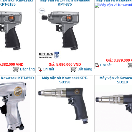
t 1/4 inch Kawasaki
Máy vặn vít 1/4 inch Kawasaki
Máy vặn vít Kawasak
KPT-6185
KPT-875
Giá
:
3.879.000
5.382.000
VND
Giá
:
5.680.000
VND
Chi tiết
Đặt hàng
Chi tiết
Đặt hàng
t Kawasaki KPT-85ID
Máy vặn vít Kawasaki KPT-
Máy vặn vít Kawas
SD150
SD110