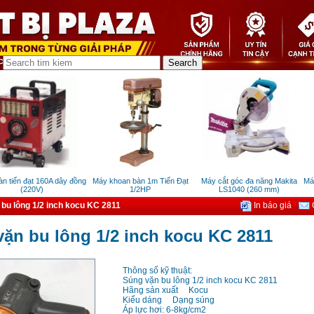
tiến đạt 160A dây đồng
Máy khoan bàn 1m Tiến Đạt
Máy cắt góc đa năng Makita
Máy c
(220V)
1/2HP
LS1040 (260 mm)
bu lông 1/2 inch kocu KC 2811
In báo giá
G
ặn bu lông 1/2 inch kocu KC 2811
Thông số kỹ thuật:
Súng vặn bu lông 1/2 inch kocu KC 2811
Hãng sản xuất Kocu
Kiểu dáng Dạng súng
Áp lực hơi: 6-8kg/cm2