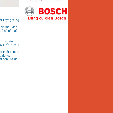
Máy hàn que điện tử
Hồng ký HK200E
Giá
:
4100000
VND
ối tượng xung
tuýp màu đen).
quá sẽ dẫn đến
Máy hàn que điện tử
Hồng Ký HK200N
ười sử dụng.
Giá
:
2870000
VND
ây xước hay bị
 thiết bị hoạt
t động.
í nén, tra dầu
Máy bơm nước
Koshin SEV 50X
Giá
:
5750000
VND