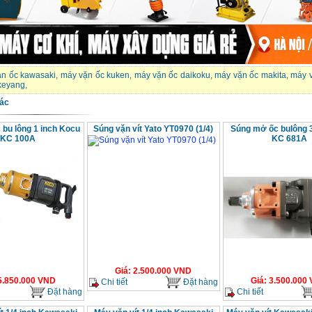
ặn ốc kawasaki
,
máy vặn ốc kuken
,
máy vặn ốc daikoku
,
máy vặn ốc makita
,
máy v
keyang
,
ác
 bu lông 1 inch Kocu
Súng vặn vít Yato YT0970 (1/4)
Súng mở ốc bulông 
KC 100A
KC 681A
Giá
:
2.500.000
VND
5.850.000
VND
Giá
:
3.500.000
Chi tiết
Đặt hàng
Đặt hàng
Chi tiết