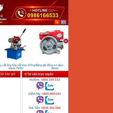
ắt ống hộp sắt inox không
Bảng giá động cơ diesel đầu nổ
Máy dò kim loại đa năng Bosch
bavia 750W
diesel
GMS120
ửi báo giá
Tư vấn trực tuyến
Hotline
: 0986.166.533
Diễm My
: 0988.968.044
Hải Yến
: 0936.390.588