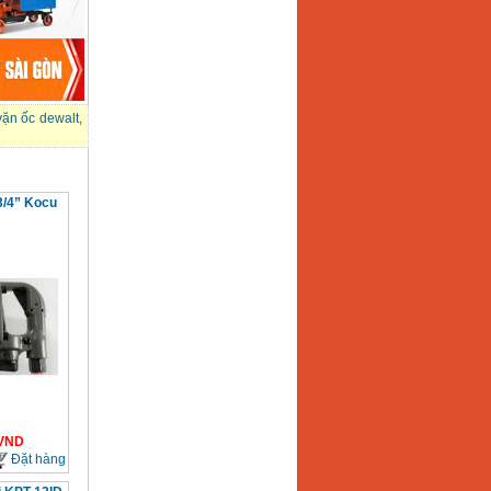
ặn ốc dewalt
,
3/4” Kocu
VND
Đặt hàng