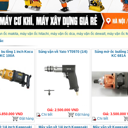
n ốc makita
,
máy vặn ốc hitachi
,
máy vặn ốc dca
,
máy vặn ốc dewalt
,
máy vặn ốc f
ác
 bu lông 1 inch Kocu
Súng vặn vít Yato YT0970 (1/4)
Súng mở ốc bulông 
KC 100A
KC 681A
Giá
:
2.500.000
VND
5.850.000
VND
Giá
:
3.500.000
Chi tiết
Đặt hàng
Đặt hàng
Chi tiết
t 1/4 inch Kawasaki
Máy vặn vít 1/4 inch Kawasaki
Máy vặn vít Kawasak