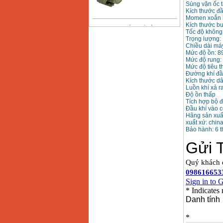
Súng vặn ốc 
Kích thước đâ
Momen xoắn l
Bảng giá động cơ
Kích thước b
diesel đầu nổ diesel
Tốc độ không
Giá
:
6500000
VND
Trọng lượng:
Chiều dài m
Mức độ ồn: 8
Mức độ rung:
Bảng giá mũi khoan
Mức độ tiêu 
rút lõi bê tông
Đường khí đầu
Giá
:
330000
VND
Kích thước d
Luồn khí xả r
Độ ồn thấp
Tích hợp bộ 
Máy khoan Bosch đa
Đầu khí vào 
năng GBH 2-26DRE
Hãng sản xuất
(800W)
Giá
:
3980000
VND
xuất xứ: chin
Bảo hành: 6 
Máy cưa xích chạy
xăng Stihl MS661
Giá
:
29900000
VND
Máy cắt góc đa năng
Makita LS1019L
(1510W)
Giá
:
14068000
VND
Bộ máy khoan 100