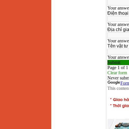
chi tiết Bosch GSB
13RE (650W)
Giá
:
2200000
VND
Máy khoan Bosch
GSB 16RE (750W)
Giá
:
1850000
VND
Động cơ xăng Honda
GX160 (5.5HP)
Giá
:
7200000
VND
Máy mài 100mm
Makita 9553B (710W)
Giá
:
1296000
VND