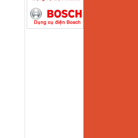
Máy hàn que điện tử
Hồng ký HK200E
Giá
:
4100000
VND
Máy hàn que điện tử
Hồng Ký HK200N
Giá
:
2870000
VND
Máy bơm nước
Koshin SEV 50X
Giá
:
5750000
VND