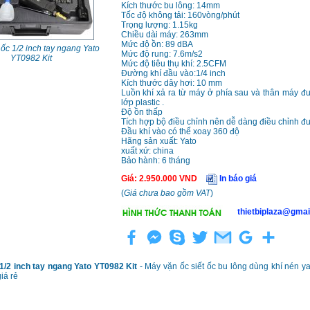
Kích thước bu lông: 14mm
Tốc độ không tải: 160vòng/phút
Trọng lượng: 1.15kg
Chiều dài máy: 263mm
Mức độ ồn: 89 dBA
ốc 1/2 inch tay ngang Yato
Mức độ rung: 7.6m/s2
YT0982 Kit
Mức độ tiêu thụ khí: 2.5CFM
Đường khí đầu vào:1/4 inch
Kích thước dây hơi: 10 mm
Luồn khí xả ra từ máy ở phía sau và thân máy 
lớp plastic .
Độ ồn thấp
Tích hợp bộ điều chỉnh nên dễ dàng điều chỉnh
Đầu khí vào có thể xoay 360 độ
Hãng sản xuất: Yato
xuất xứ: china
Bảo hành: 6 tháng
Giá
:
2.950.000
VND
In báo giá
(
Giá chưa bao gồm VAT
)
thietbiplaza@gmai
1/2 inch tay ngang Yato YT0982 Kit
- Máy vặn ốc siết ốc bu lông dùng khí nén yat
iá rẻ