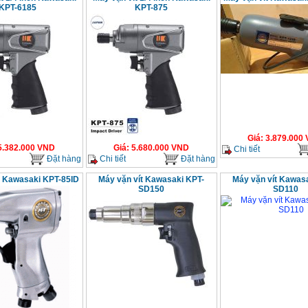
KPT-6185
KPT-875
Giá
:
3.879.000
5.382.000
VND
Giá
:
5.680.000
VND
Chi tiết
Đặt hàng
Chi tiết
Đặt hàng
t Kawasaki KPT-85ID
Máy vặn vít Kawasaki KPT-
Máy vặn vít Kawas
SD150
SD110