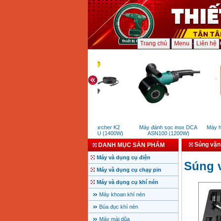
Trang chủ
Menu
Liên hệ
Máy xịt rửa Karcher K2
Máy đánh sọc inox DCA
Máy hàn
Universal OJ*EU (1400W)
ASN100 (1200W)
Súng vặn 
DANH MỤC SẢN PHẨM
Máy và dụng cụ điện
Súng v
Máy và dụng cụ chạy pin
Máy và dụng cụ khí nén
Máy khoan khí nén
Búa đục khí nén
Máy mài dũa