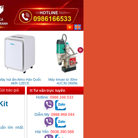
y hút ẩm Airko Hàn Quốc
Máy khoan từ 30mm DCA
Máy cắt plasma Jasic Cut 100
AKR-12ECE
AJC30 (900W)
(L201)
ửi báo giá
Tư vấn trực tuyến
Hotline
: 0986.166.533
Kit
Diễm My
: 0988.968.044
oắn lớn nhất:
Hải Yến
: 0936.390.588