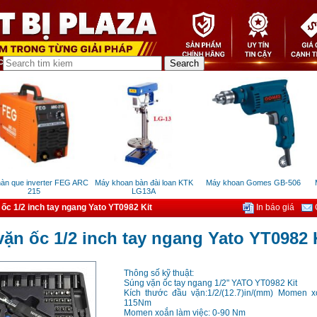
 que inverter FEG ARC
Máy khoan bàn đài loan KTK
Máy khoan Gomes GB-506
Má
215
LG13A
ốc 1/2 inch tay ngang Yato YT0982 Kit
In báo giá
G
ặn ốc 1/2 inch tay ngang Yato YT0982 
Thông số kỹ thuật:
Súng vặn ốc tay ngang 1/2" YATO YT0982 Kit
Kích thước đầu vặn:1/2/(12.7)in/(mm) Momen x
115Nm
Momen xoắn làm việc: 0-90 Nm