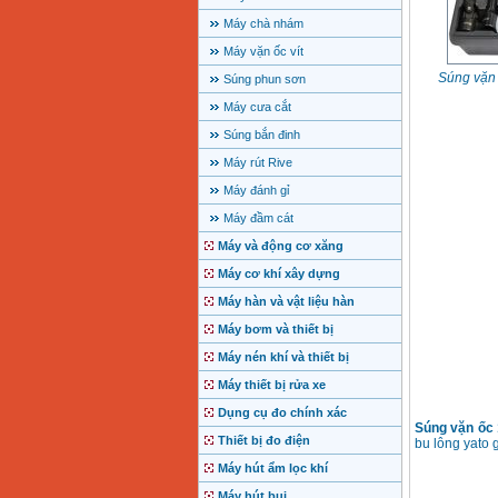
Máy chà nhám
Máy vặn ốc vít
Súng vặn 
Súng phun sơn
Máy cưa cắt
Súng bắn đinh
Máy rút Rive
Máy đánh gỉ
Máy đầm cát
Máy và động cơ xăng
Máy cơ khí xây dựng
Máy hàn và vật liệu hàn
Máy bơm và thiết bị
Máy nén khí và thiết bị
Máy thiết bị rửa xe
Dụng cụ đo chính xác
Súng vặn ốc 
Thiết bị đo điện
bu lông yato g
Máy hút ẩm lọc khí
Máy hút bụi