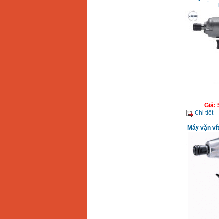
Giá
:
Chi tiết
Máy vặn ví