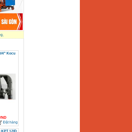
eg
,
3/4” Kocu
VND
Đặt hàng
i KPT 12ID