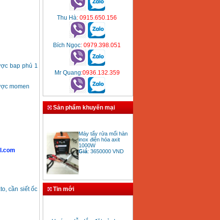
Thu Hà
: 0915.650.156
Bích Ngọc
: 0979.398.051
được bap phủ 1
Mr Quang
:0936.132.359
 được momen
Sản phẩm khuyến mại
Máy tẩy rửa mối hàn
inox điện hóa axit
1000W
Giá
:
3650000
VND
l.com
Bảng giá mũi khoan
Tin mới
o, cần siết ốc
rút lõi bê tông
Giá
:
330000
VND
» Hướng dẫn lắp đặt sử dụng