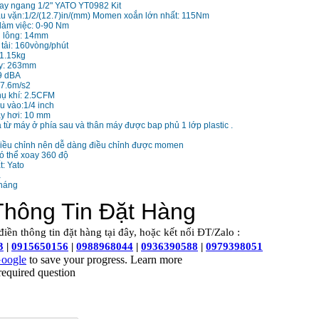
tay ngang 1/2" YATO YT0982 Kit
̀u vặn:1/2/(12.7)in/(mm) Momen xoắn lớn nhất: 115Nm
àm việc: 0-90 Nm
u lông: 14mm
 tải: 160vòng/phút
 1.15kg
áy: 263mm
9 dBA
 7.6m/s2
thụ khí: 2.5CFM
 vào:1/4 inch
ây hơi: 10 mm
a từ máy ở phía sau và thân máy được bap phủ 1 lớp plastic .
điều chỉnh nên dễ dàng điều chỉnh được momen
có thể xoay 360 độ
: Yato
a
tháng