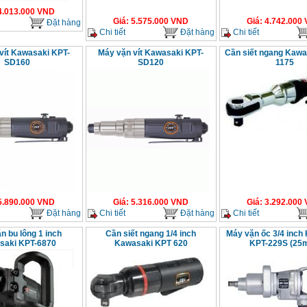
4.013.000
VND
Giá
:
5.575.000
VND
Giá
:
4.742.000
Đặt hàng
Chi tiết
Đặt hàng
Chi tiết
vít Kawasaki KPT-
Máy vặn vít Kawasaki KPT-
Cần siết ngang Kawa
SD160
SD120
1175
5.890.000
VND
Giá
:
5.316.000
VND
Giá
:
3.292.000
Đặt hàng
Chi tiết
Đặt hàng
Chi tiết
n bu lông 1 inch
Cần siết ngang 1/4 inch
Máy vặn ốc 3/4 inch
saki KPT-6870
Kawasaki KPT 620
KPT-229S (25