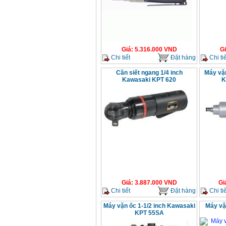
Giá
:
5.316.000
VND
G
Chi tiết
Đặt hàng
Chi tiế
Cần siết ngang 1/4 inch
Máy vặn
Kawasaki KPT 620
K
Giá
:
3.887.000
VND
Gi
Chi tiết
Đặt hàng
Chi tiế
Máy vặn ốc 1-1/2 inch Kawasaki
Máy vặ
KPT 55SA