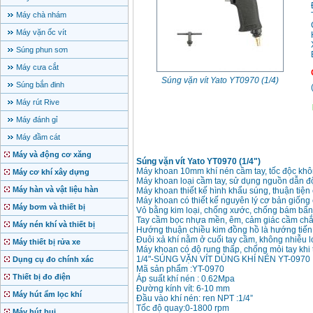
Máy chà nhám
Máy vặn ốc vít
Súng phun sơn
Máy cưa cắt
Súng vặn vít Yato YT0970 (1/4)
Súng bắn đinh
Máy rút Rive
Máy đánh gỉ
Máy đầm cát
Máy và động cơ xăng
Súng vặn vít Yato YT0970 (1/4")
Máy khoan 10mm khí nén cầm tay, tốc độc khôn
Máy cơ khí xây dựng
Máy khoan loại cầm tay, sử dụng nguồn dẫn 
Máy hàn và vật liệu hàn
Máy khoan thiết kế hình khẩu súng, thuận tiện
Máy khoan có thiết kế nguyên lý cơ bản giống c
Máy bơm và thiết bị
Vỏ bằng kim loại, chống xước, chống bám bẩn
Tay cầm bọc nhựa mền, êm, cảm giác cầm chắc 
Máy nén khí và thiết bị
Hướng thuận chiều kim đồng hồ là hướng tiến 
Đuôi xả khí nằm ở cuối tay cầm, không nhiễu l
Máy thiết bị rửa xe
Máy khoan có độ rung thấp, chống mỏi tay khi t
1/4"-SÚNG VẶN VÍT DÙNG KHÍ NÉN YT-0970
Dụng cụ đo chính xác
Mã sản phẩm :YT-0970
Thiết bị đo điện
Áp suất khí nén : 0.62Mpa
Đường kính vít: 6-10 mm
Máy hút ẩm lọc khí
Đầu vào khí nén: ren NPT :1/4”
Tốc độ quay:0-1800 rpm
Máy hút bụi