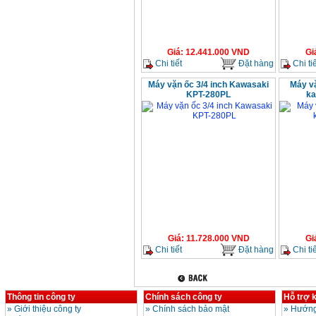
Giá
:
12.441.000
VND
Gi
Chi tiết
Đặt hàng
Chi tiế
Máy vặn ốc 3/4 inch Kawasaki
Máy vặ
KPT-280PL
ka
Giá
:
11.728.000
VND
Gi
Chi tiết
Đặt hàng
Chi tiế
Thông tin công ty
Chính sách công ty
Hỗ trợ 
»
Giới thiệu công ty
»
Chính sách bảo mật
»
Hướng