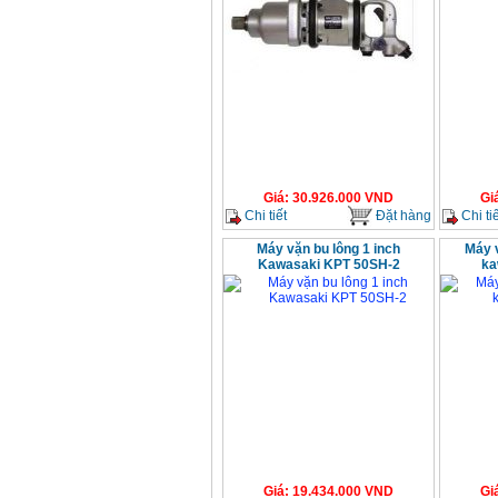
Giá
:
30.926.000
VND
Gi
Chi tiết
Đặt hàng
Chi tiế
Máy vặn bu lông 1 inch
Máy v
Kawasaki KPT 50SH-2
ka
Giá
:
19.434.000
VND
Gi