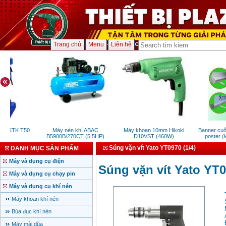
Trang chủ
Menu
Liên hệ
ng KTK T50
Máy nén khí ABAC
Máy khoan 10mm Hikoki
Banner cuốn
B5900B/270CT (5.5HP)
D10VST (460W)
poster (k
Súng vặn vít Yato YT0970 (1/4)
DANH MỤC SẢN PHẨM
Máy và dụng cụ điện
Súng vặn vít Yato YT0
Máy và dụng cụ chạy pin
Máy và dụng cụ khí nén
Máy khoan khí nén
Búa đục khí nén
Máy mài dũa