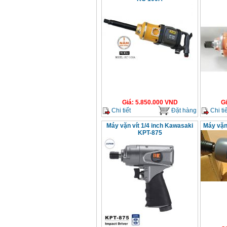
13RE (650W)
Giá
:
2200000
VND
Máy khoan Bosch
GSB 16RE (750W)
Giá
:
1850000
VND
Động cơ xăng Honda
GX160 (5.5HP)
Giá
:
7200000
VND
Giá
:
5.850.000
VND
G
Chi tiết
Đặt hàng
Chi tiế
Máy vặn vít 1/4 inch Kawasaki
Máy vặn
Máy mài 100mm
KPT-875
Makita 9553B (710W)
Giá
:
1296000
VND