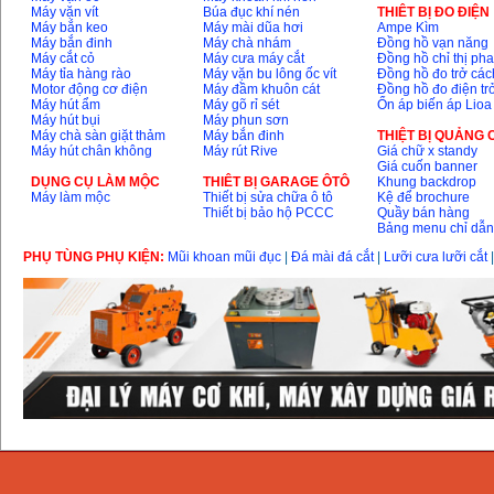
Máy vặn vít
Búa đục khí nén
THIÊT BỊ ĐO ĐIỆN
Máy bắn keo
Máy mài dũa hơi
Ampe Kìm
Máy bắn đinh
Máy chà nhám
Đồng hồ vạn năng
Máy cắt cỏ
Máy cưa máy cắt
Đồng hồ chỉ thị ph
Máy tỉa hàng rào
Máy vặn bu lông ốc vít
Đồng hồ đo trở các
Motor động cơ điện
Máy đầm khuôn cát
Đồng hồ đo điện tr
Máy hút ẩm
Máy gõ rỉ sét
Ổn áp biến áp Lioa
Máy hút bụi
Máy phun sơn
Máy chà sàn giặt thảm
Máy bắn đinh
THIỆT BỊ QUẢNG
Máy hút chân không
Máy rút Rive
Giá chữ x standy
Giá cuốn banner
DỤNG CỤ LÀM MỘC
THIÊT BỊ GARAGE ÔTÔ
Khung backdrop
Máy làm mộc
Thiết bị sửa chữa ô tô
Kệ để brochure
Thiết bị bảo hộ PCCC
Quầy bán hàng
Bảng menu chỉ dẫ
PHỤ TÙNG PHỤ KIỆN:
Mũi khoan mũi đục
|
Đá mài đá cắt
|
Lưỡi cưa lưỡi cắt