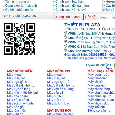
»
Tầm nhìn công ty
»
Chính sách bảo hành
»
Hướng
»
Quan điểm kinh doanh
»
Chinh sách đổi trả hàng
»
Các h
»
Cơ hội nghề nghiệp
»
Chính sách vận chuyển
»
Sơ đồ
Lượt truy cập: 40357335
Trang chủ
Menu
Liên hệ
THIẾT BỊ PLAZA
CÔNG TY TNHH MINH THIÊN LONG
VPHN:
14B Ngõ 200 Vĩnh Hưng, P
Kho Hà Nội:
68 Đường Vĩnh Quỳnh
VPĐN:
273 Trường Chinh, Q. Tha
VPHCM
: 133 Đào Cam Mộc, Phư
Kho
Bình Dương:
Vĩnh Phú 24, 
Điện thoại/ Zalo:
0986166533
*
091
E:
thietbiplaza@gmail.com
|
W:
thie
Follow us on
:
MÁY DÙNG ĐIỆN
MÁY DÙNG PIN
MÁY CHẠY XĂNG 
Máy khoan
Máy khoan
Máy bơm nước
Máy mài, cắt
Máy mài, cắt
Máy phát điện
Máy cưa gỗ, sắt,..
Máy cưa sắt, gỗ,..
Máy cắt cỏ
Máy cắt sắt, nhôm,..
Máy cắt sắt, nhôm,..
Máy cưa xích
Máy đục bê tông
Máy vặn ốc bulông
Máy cắt bê tông
Máy khò nhiệt thổi bụi
Máy vặn vít
Máy phun hóa chất
Máy chà nhám
Máy hút bụi
Máy phun áp lực
Máy đánh bóng
Máy thổi bụi
Máy đầm cóc / bàn
Máy soi phay router
Máy dò kim loại
Máy khoan đục
Máy bào gỗ
Máy thổi bụi
Máy làm mộc
MÁY DÙNG HƠI
Động cơ đầu nổ
Máy vặn ốc
Máy khoan khí nén