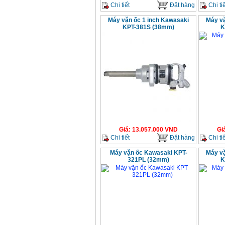
Chi tiết
Đặt hàng
Chi tiế
Máy vặn ốc 1 inch Kawasaki
Máy vặ
KPT-381S (38mm)
K
Giá
:
13.057.000
VND
Gi
Chi tiết
Đặt hàng
Chi tiế
Máy vặn ốc Kawasaki KPT-
Máy vặ
321PL (32mm)
K