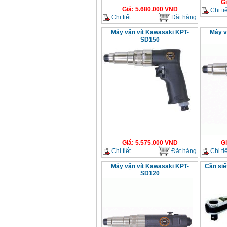
G
Giá
:
5.680.000
VND
Chi tiế
Chi tiết
Đặt hàng
Máy vặn vít Kawasaki KPT-
Máy v
SD150
Giá
:
5.575.000
VND
G
Chi tiết
Đặt hàng
Chi tiế
Máy vặn vít Kawasaki KPT-
Cần siế
SD120