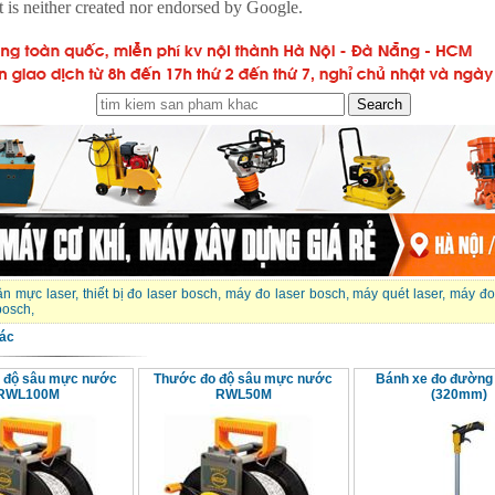
ân mực laser
,
thiết bị đo laser bosch
,
máy đo laser bosch
,
máy quét laser
,
máy đo
 bosch
,
ác
 độ sâu mực nước
Thước đo độ sâu mực nước
Bánh xe đo đườn
RWL100M
RWL50M
(320mm)