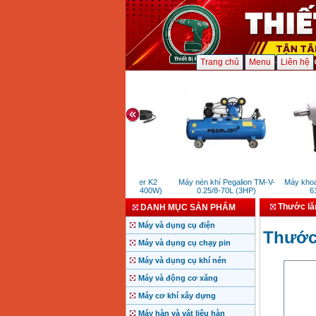
Trang chủ
Menu
Liên hệ
Máy xịt rửa Karcher K2
Máy nén khí Pegalion TM-V-
Máy khoan r
Universal OJ*EU (1400W)
0.25/8-70L (3HP)
611
Thước lă
DANH MỤC SẢN PHẨM
Máy và dụng cụ điện
Thước
Máy và dụng cụ chạy pin
Máy và dụng cụ khí nén
Máy và động cơ xăng
Máy cơ khí xây dựng
Máy hàn và vật liệu hàn