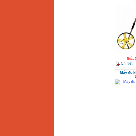
Giá
:
Chi tiết
Máy đo k