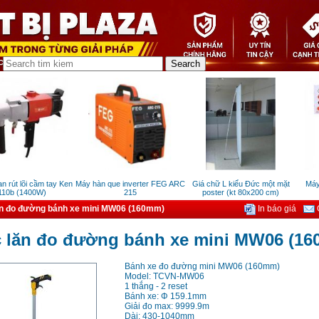
út lõi cầm tay Ken
Máy hàn que inverter FEG ARC
Giá chữ L kiểu Đức một mặt
Máy ta
0b (1400W)
215
poster (kt 80x200 cm)
n đo đường bánh xe mini MW06 (160mm)
In báo giá
G
 lăn đo đường bánh xe mini MW06 (1
Bánh xe đo đường mini MW06 (160mm)
Model: TCVN-MW06
1 thắng - 2 reset
Bánh xe: Φ 159.1mm
Giải đo max: 9999.9m
Dài: 430-1040mm