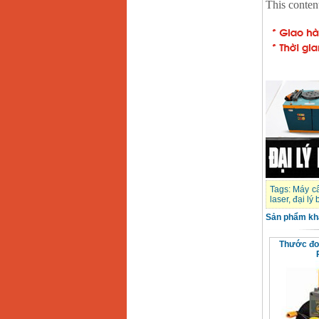
Giá
:
1850000
VND
Động cơ xăng Honda
GX160 (5.5HP)
Giá
:
7200000
VND
Máy mài 100mm
Makita 9553B (710W)
Giá
:
1296000
VND
Tags:
Máy c
laser
,
đại lý
Sản phẩm kh
Thước đo