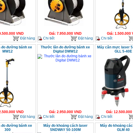
9.500.000
VND
Giá
:
7.950.000
VND
Giá
:
1.500.000
Đặt hàng
Chi tiết
Đặt hàng
Chi tiết
 đo đường bánh xe
Thước lăn đo đường bánh xe
Máy cân mực laser 5
MW12
Digital DMW12
GLL 5-40E
2.500.000
VND
Giá
:
2.950.000
VND
Giá
:
12.500.000
Đặt hàng
Chi tiết
Đặt hàng
Chi tiết
 đo đường bánh xe
Máy đo khoảng cách laser
Máy đo khoảng các
300
SNDWAY 50-100M
GLM 40