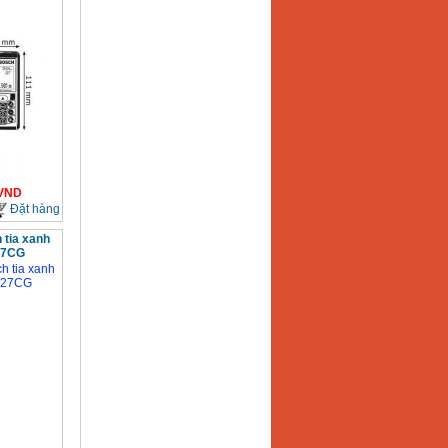
VND
Đặt hàng
 tia xanh
27CG