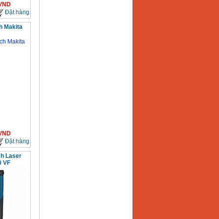
VND
Đặt hàng
h Makita
VND
Đặt hàng
h Laser
0 VF