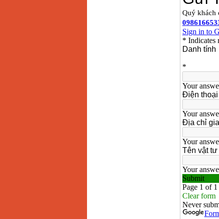
Bảng giá mũi khoan
rút lõi bê tông
Giá
:
330000
VND
Máy khoan Bosch đa
năng GBH 2-26DRE
(800W)
Giá
:
3980000
VND
Máy cưa xích chạy
xăng Stihl MS661
Giá
:
29900000
VND
Máy cắt góc đa năng
Makita LS1019L
(1510W)
Giá
:
14068000
VND
Bộ máy khoan 100
chi tiết Bosch GSB
13RE (650W)
Giá
:
2200000
VND
Máy khoan Bosch
GSB 16RE (750W)