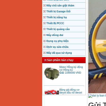
Máy chà sàn giặt thảm
Thiết bị Garage ôtô
Thiết bị nâng hạ
Thiết Bị PCCC
Thiết bị quảng cáo
Máy đóng đai
Dụng cụ phụ kiện
Dịch vụ sửa chữa
Máy đã qua sử dụng
Sản phẩm bán chạy
Motor Hồng ký động
cơ Hồng ký
Giá
:
2280000
VND
Bảng giá động cơ
diesel đầu nổ diesel
Giá
:
6500000
VND