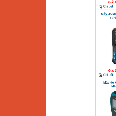
Giá
:
Chi tiết
Máy đo kh
xan
Giá
:
Chi tiết
Máy đo 
Ma