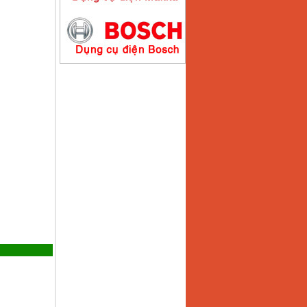
Máy hàn que điện tử
Hồng ký HK200E
Giá
:
4100000
VND
Máy hàn que điện tử
Hồng Ký HK200N
Giá
:
2870000
VND
Máy bơm nước
Koshin SEV 50X
Giá
:
5750000
VND