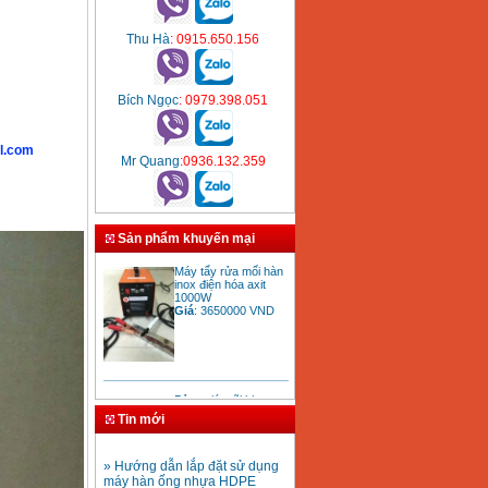
Thu Hà
: 0915.650.156
Bích Ngọc
: 0979.398.051
l.com
Mr Quang
:0936.132.359
Sản phẩm khuyến mại
Máy tẩy rửa mối hàn
inox điện hóa axit
1000W
Giá
:
3650000
VND
Bảng giá mũi khoan
rút lõi bê tông
Giá
:
330000
VND
Tin mới
» Hướng dẫn lắp đặt sử dụng
máy hàn ống nhựa HDPE
Mũi khoan rút lõi bê
» Hướng dẫn lắp đặt vận
tông D20-D350