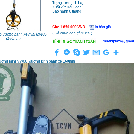
Trọng lượng: 1.1kg
Xuất xứ: Đài Loan
Bảo hành 6 tháng
Giá
:
1.650.000
VND
In báo giá
(
Giá chưa bao gồm VAT
)
đo đường bánh xe mini MW06
(160mm)
thietbiplaza@gmai
đường mini MW06 đường kính bánh xe 160mm