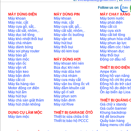
Follow us on
:
MÁY DÙNG ĐIỆN
MÁY DÙNG PIN
MÁY CHẠY XĂNG 
Máy khoan
Máy khoan
Máy bơm nước
Máy mài, cắt
Máy mài, cắt
Máy phát điện
Máy cưa gỗ, sắt,..
Máy cưa sắt, gỗ,..
Máy cắt cỏ
Máy cắt sắt, nhôm,..
Máy cắt sắt, nhôm,..
Máy cưa xích
Máy đục bê tông
Máy vặn ốc bulông
Máy cắt bê tông
Máy khò nhiệt thổi bụi
Máy vặn vít
Máy phun hóa chất
Máy chà nhám
Máy hút bụi
Máy phun áp lực
Máy đánh bóng
Máy thổi bụi
Máy đầm cóc / bàn
Máy soi phay router
Máy dò kim loại
Máy khoan đục
Máy bào gỗ
Máy thổi bụi
Máy làm mộc
MÁY DÙNG HƠI
Động cơ đầu nổ
Máy vặn ốc
Máy khoan khí nén
Máy vặn vít
Búa đục khí nén
THIÊT BỊ ĐO ĐIỆN
Máy bắn keo
Máy mài dũa hơi
Ampe Kìm
Máy bắn đinh
Máy chà nhám
Đồng hồ vạn năng
Máy cắt cỏ
Máy cưa máy cắt
Đồng hồ chỉ thị ph
Máy tỉa hàng rào
Máy vặn bu lông ốc vít
Đồng hồ đo trở các
Motor động cơ điện
Máy đầm khuôn cát
Đồng hồ đo điện tr
Máy hút ẩm
Máy gõ rỉ sét
Ổn áp biến áp Lioa
Máy hút bụi
Máy phun sơn
Máy chà sàn giặt thảm
Máy bắn đinh
THIỆT BỊ QUẢNG
Máy hút chân không
Máy rút Rive
Giá chữ x standy
Giá cuốn banner
DỤNG CỤ LÀM MỘC
THIÊT BỊ GARAGE ÔTÔ
Khung backdrop
Máy làm mộc
Thiết bị sửa chữa ô tô
Kệ để brochure
Thiết bị bảo hộ PCCC
Quầy bán hàng
Bảng menu chỉ dẫ