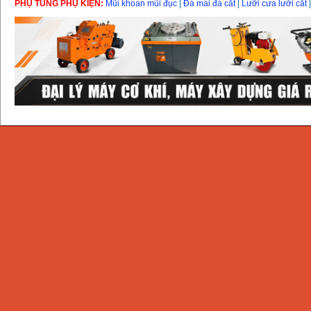
PHỤ TÙNG PHỤ KIỆN:
Mũi khoan mũi đục
|
Đá mài đá cắt
|
Lưỡi cưa lưỡi cắt