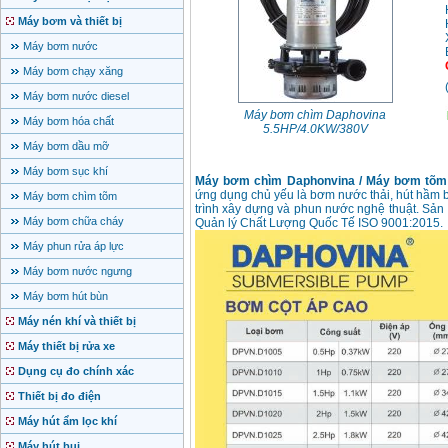
Máy bơm và thiết bị
Máy bơm nước
Máy bơm chạy xăng
Máy bơm nước diesel
Máy bơm chìm Daphovina
Máy bơm hóa chất
5.5HP/4.0KW/380V
Máy bơm dầu mỡ
Máy bơm sục khí
Máy bơm chìm Daphonvina / Máy bơm tõ
ứng dụng chủ yếu là bơm nước thải, hút hầm bi
Máy bơm chìm tõm
trình xây dựng và phun nước nghệ thuật. Sản
Máy bơm chữa cháy
Quản lý Chất Lượng Quốc Tế ISO 9001:2015.
Máy phun rửa áp lực
Máy bơm nước ngưng
Máy bơm hút bùn
Máy nén khí và thiết bị
Máy thiết bị rửa xe
Dụng cụ đo chính xác
Thiết bị đo điện
Máy hút ẩm lọc khí
Máy hút bụi