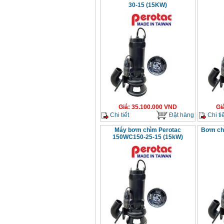
30-15 (15KW)
Giá
:
35.100.000
VND
Gi
Chi tiết
Đặt hàng
Chi tiế
Máy bơm chìm Perotac
Bơm ch
150WC150-25-15 (15kW)