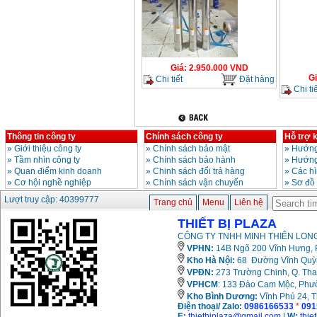
Giá
:
2.950.000
VND
G
Chi tiết
Đặt hàng
Chi tiế
Thông tin công ty
Chính sách công ty
Hỗ trợ 
»
Giới thiệu công ty
»
Chính sách bảo mật
»
Hướng
»
Tầm nhìn công ty
»
Chính sách bảo hành
»
Hướng
»
Quan điểm kinh doanh
»
Chinh sách đổi trả hàng
»
Các h
»
Cơ hội nghề nghiệp
»
Chính sách vận chuyển
»
Sơ đồ
Lượt truy cập: 40399777
Trang chủ
Menu
Liên hệ
THIẾT BỊ PLAZA
CÔNG TY TNHH MINH THIÊN LONG
VPHN:
14B Ngõ 200 Vĩnh Hưng, P
Kho Hà Nội:
68 Đường Vĩnh Quỳnh
VPĐN:
273 Trường Chinh, Q. Tha
VPHCM
: 133 Đào Cam Mộc, Phư
Kho
Bình Dương:
Vĩnh Phú 24, 
Điện thoại/ Zalo:
0986166533
*
091
E:
thietbiplaza@gmail.com
|
W:
thie