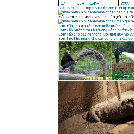
13RE (650W)
17
20HP - 15Kw
380V
Giá
:
2200000
VND
Mẫu bơm chìm Daphovina áp cao (Cột áp cao,
Mẫu bơm chìm Daphovina Áp thấp (cột áp thấp
Máy khoan Bosch
Bơm cấp, thoát nước sạch hoặc nước thải tron
GSB 16RE (750W)
Bơm cấp nước tưới tiêu ruộng đồng, vườn đồi
Giá
:
1850000
VND
Bơm cấp cho các hệ thống tưới tiêu quy mô vừ
Bơm thoat hố móng cho các công trình xây dự
Động cơ xăng Honda
GX160 (5.5HP)
Giá
:
7200000
VND
Máy mài 100mm
Makita 9553B (710W)
Giá
:
1296000
VND