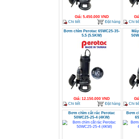
Giá
:
5.450.000
VND
Gi
Chi tiết
Đặt hàng
Chi tiế
Bơm chìm Perotac 65WC25-35-
Máy
5.5 (5.5KW)
50W
Giá
:
12.150.000
VND
Gi
Chi tiết
Đặt hàng
Chi tiế
Bơm chìm cắt rác Perotac
Bơm ch
50WC25-25-4 (4KW)
6