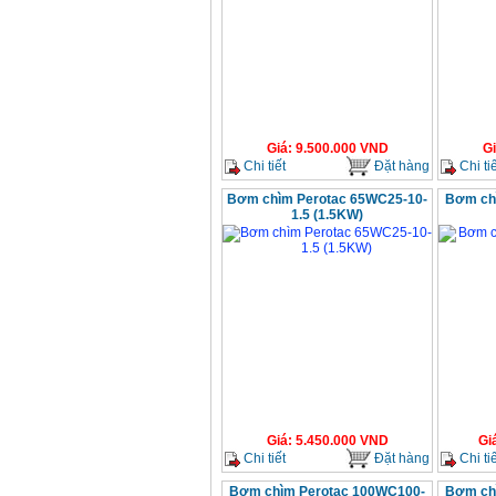
Giá
:
9.500.000
VND
G
Chi tiết
Đặt hàng
Chi tiế
Bơm chìm Perotac 65WC25-10-
Bơm ch
1.5 (1.5KW)
Giá
:
5.450.000
VND
Gi
Chi tiết
Đặt hàng
Chi tiế
Bơm chìm Perotac 100WC100-
Bơm ch