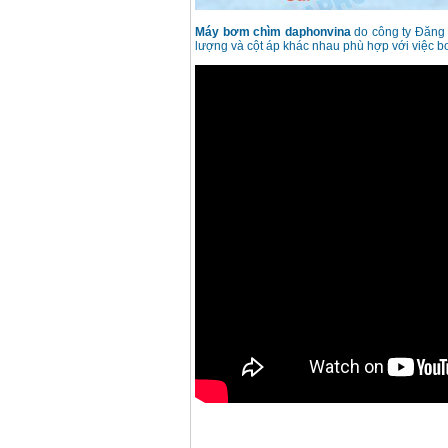
Máy bơm chìm daphonvina
do công ty Đăng 
lượng và cột áp khác nhau phù hợp với việc b