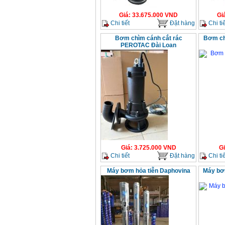
Giá
:
33.675.000
VND
Gi
Chi tiết
Đặt hàng
Chi tiế
Bơm chìm cánh cắt rác
Bơm ch
PEROTAC Đài Loan
Giá
:
3.725.000
VND
G
Chi tiết
Đặt hàng
Chi tiế
Máy bơm hỏa tiễn Daphovina
Máy bơ