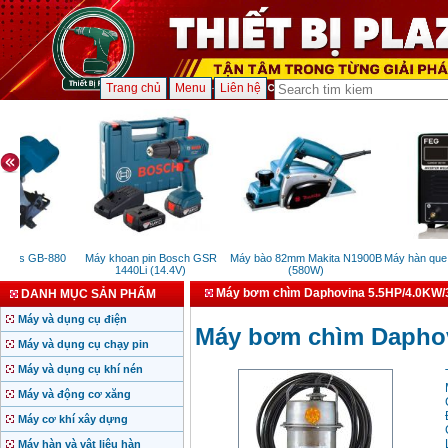
Trang chủ
Menu
Liên hệ
mes GB-880
Máy khoan pin Bosch GSR
Máy bào 82mm Makita N1900B
Máy hàn que đ
1440Li (14.4V)
(580W)
2
Máy bơm chìm Daphovina 5.5HP/4.0KW/
DANH MỤC SẢN PHẨM
Máy và dụng cụ điện
Máy bơm chìm Daphov
Máy và dụng cụ chạy pin
Máy và dụng cụ khí nén
Máy và động cơ xăng
Máy cơ khí xây dựng
Máy hàn và vật liệu hàn