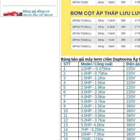
Bảng giá động cơ
diesel đầu nổ diesel
Giá
:
6500000
VND
Bảng giá mũi khoan
rút lõi bê tông
Giá
:
330000
VND
Bảng báo giá máy bơm chìm Daphovina Áp 
Máy khoan Bosch đa
năng GBH 2-26DRE
STT
Model / Công suất
Điện áp
(800W)
1
1/2HP – 0.375Kw
220V
Giá
:
3980000
VND
2
1.0HP - 0.75Kw
220V
3
1.5HP - 1.1Kw
220V
4
2.0HP - 1.5Kw
220V
Máy cưa xích chạy
xăng Stihl MS661
5
2.5HP - 1.8Kw
220V
Giá
:
29900000
VND
6
3.0HP - 2.2Kw
220V
7
4.0HP - 3.0Kw
220V
8
5.0HP - 3.7Kw
220V
Máy cắt góc đa năng
9
2.0HP - 1.5Kw
380V
Makita LS1019L
(1510W)
10
3.0HP - 2.2Kw
380V
Giá
:
14068000
VND
11
4.0HP - 3.0Kw
380V
12
5.0HP - 3.7Kw
380V
13
5.5HP- 4.0Kw
380V
14
7HP - 5.25Kw
380V
Bộ máy khoan 100
15
10HP - 7.5Kw
380V
chi tiết Bosch GSB
16
15HP - 11Kw
380V