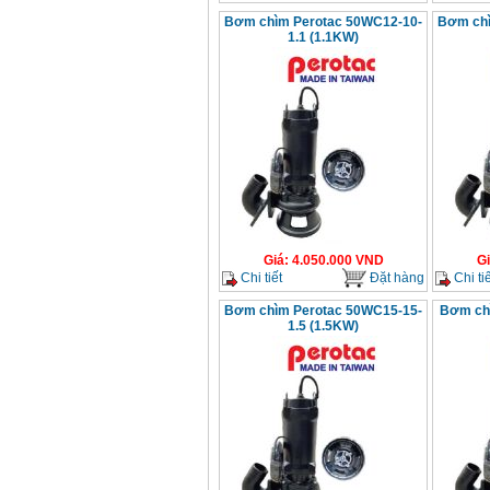
Bơm chìm Perotac 50WC12-10-
Bơm chì
1.1 (1.1KW)
Giá
:
4.050.000
VND
G
Chi tiết
Đặt hàng
Chi tiế
Bơm chìm Perotac 50WC15-15-
Bơm ch
1.5 (1.5KW)