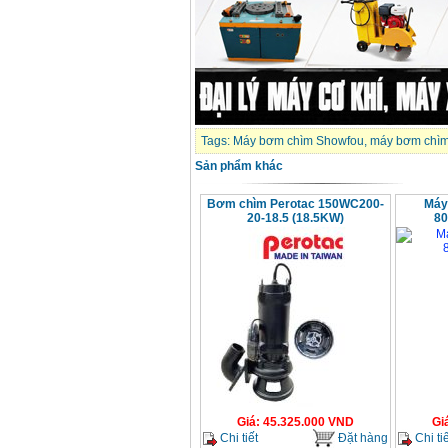
Tags:
Máy bơm chìm Showfou
,
máy bơm chìm 
Sản phẩm khác
Bơm chìm Perotac 150WC200-
Máy
20-18.5 (18.5KW)
80
Giá
:
45.325.000
VND
Gi
Chi tiết
Đặt hàng
Chi tiế