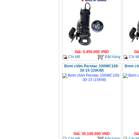
Giá
:
5.450.000
VND
Gi
Chi tiết
Đặt hàng
Chi tiế
Bơm chìm Perotac 100WC100-
Bơm ch
30-15 (15KW)
Giá
:
35.100.000
VND
Gi
Chi tiết
Đặt hàng
Chi tiế