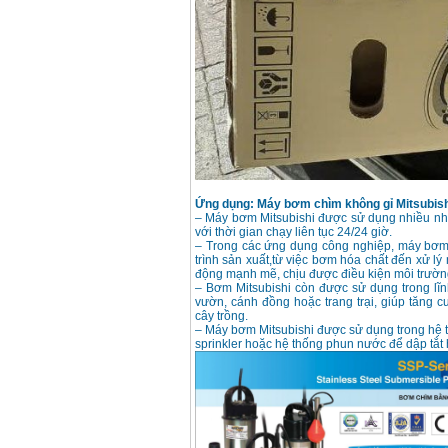
13RE (650W)
Giá
:
2200000
VND
Máy khoan Bosch
GSB 16RE (750W)
Giá
:
1850000
VND
Động cơ xăng Honda
GX160 (5.5HP)
Giá
:
7200000
VND
Ứng dụng: Máy bơm chìm không gỉ Mitsubish
– Máy bơm Mitsubishi được sử dụng nhiều nhất 
với thời gian chạy liên tục 24/24 giờ.
– Trong các ứng dụng công nghiệp, máy bơm 
Máy mài 100mm
trình sản xuất,từ việc bơm hóa chất đến xử lý
Makita 9553B (710W)
động mạnh mẽ, chịu được điều kiện môi trườn
Giá
:
1296000
VND
– Bơm Mitsubishi còn được sử dụng trong lĩn
vườn, cánh đồng hoặc trang trại, giúp tăng 
cây trồng.
– Máy bơm Mitsubishi được sử dụng trong hệ 
sprinkler hoặc hệ thống phun nước để dập tắt