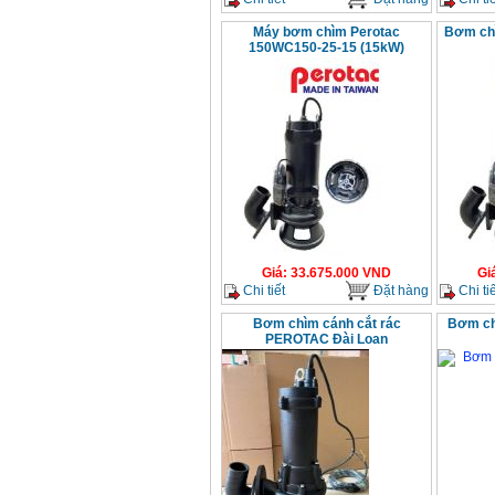
Máy bơm chìm Perotac
Bơm ch
150WC150-25-15 (15kW)
Giá
:
33.675.000
VND
Gi
Chi tiết
Đặt hàng
Chi tiế
Bơm chìm cánh cắt rác
Bơm ch
PEROTAC Đài Loan