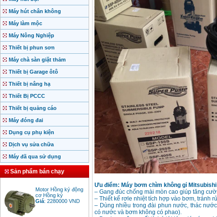
Máy hút chân không
Máy làm mộc
Máy Nông Nghiệp
Thiết bị phun sơn
Máy chà sàn giặt thảm
Thiết bị Garage ôtô
Thiết bị nâng hạ
Thiết Bị PCCC
Thiết bị quảng cáo
Máy đóng đai
Dụng cụ phụ kiện
Dịch vụ sửa chữa
Máy đã qua sử dụng
Sản phẩm bán chạy
Motor Hồng ký động
Ưu điểm: Máy bơm chìm không gỉ Mitsubishi
cơ Hồng ký
– Gang đúc chống mài mòn cao giúp tăng cườn
Giá
:
2280000
VND
– Thiết kế rơle nhiệt tích hợp vào bơm, tránh rủ
– Dùng nhiều trong đài phun nước, thác nước
có nước và bơm không có phao).