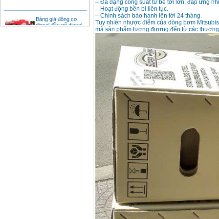
– Đa dạng công suất từ bé tới lớn, đáp ứng nh
– Hoạt động bền bỉ liên tục.
Bảng giá động cơ
– Chính sách bảo hành lên tới 24 tháng.
diesel đầu nổ diesel
Tuy nhiên nhược điểm của dòng bơm Mitsubishi
Giá
:
6500000
VND
mã sản phẩm tương đương đến từ các thương 
Bảng giá mũi khoan
rút lõi bê tông
Giá
:
330000
VND
Máy khoan Bosch đa
năng GBH 2-26DRE
(800W)
Giá
:
3980000
VND
Máy cưa xích chạy
xăng Stihl MS661
Giá
:
29900000
VND
Máy cắt góc đa năng
Makita LS1019L
(1510W)
Giá
:
14068000
VND
Bộ máy khoan 100
chi tiết Bosch GSB