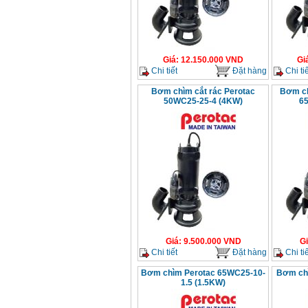
Giá
:
12.150.000
VND
Gi
Chi tiết
Đặt hàng
Chi tiế
Bơm chìm cắt rác Perotac
Bơm ch
50WC25-25-4 (4KW)
6
Giá
:
9.500.000
VND
G
Chi tiết
Đặt hàng
Chi tiế
Bơm chìm Perotac 65WC25-10-
Bơm ch
1.5 (1.5KW)