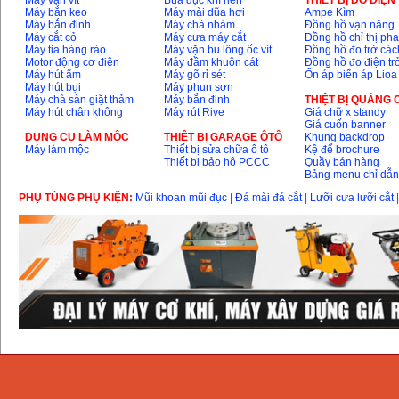
Máy vặn vít
Búa đục khí nén
THIÊT BỊ ĐO ĐIỆN
Máy bắn keo
Máy mài dũa hơi
Ampe Kìm
Máy bắn đinh
Máy chà nhám
Đồng hồ vạn năng
Máy cắt cỏ
Máy cưa máy cắt
Đồng hồ chỉ thị ph
Máy tỉa hàng rào
Máy vặn bu lông ốc vít
Đồng hồ đo trở các
Motor động cơ điện
Máy đầm khuôn cát
Đồng hồ đo điện tr
Máy hút ẩm
Máy gõ rỉ sét
Ổn áp biến áp Lioa
Máy hút bụi
Máy phun sơn
Máy chà sàn giặt thảm
Máy bắn đinh
THIỆT BỊ QUẢNG
Máy hút chân không
Máy rút Rive
Giá chữ x standy
Giá cuốn banner
DỤNG CỤ LÀM MỘC
THIÊT BỊ GARAGE ÔTÔ
Khung backdrop
Máy làm mộc
Thiết bị sửa chữa ô tô
Kệ để brochure
Thiết bị bảo hộ PCCC
Quầy bán hàng
Bảng menu chỉ dẫ
PHỤ TÙNG PHỤ KIỆN:
Mũi khoan mũi đục
|
Đá mài đá cắt
|
Lưỡi cưa lưỡi cắt