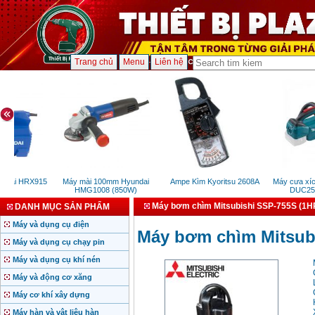
Trang chủ
Menu
Liên hệ
dai HRX915
Máy mài 100mm Hyundai
Ampe Kìm Kyoritsu 2608A
Máy cưa xích c
)
HMG1008 (850W)
DUC254Z0
Máy bơm chìm Mitsubishi SSP-755S (1H
DANH MỤC SẢN PHẨM
Máy và dụng cụ điện
Máy bơm chìm Mitsub
Máy và dụng cụ chạy pin
Máy và dụng cụ khí nén
Máy và động cơ xăng
Máy cơ khí xây dựng
Máy hàn và vật liệu hàn