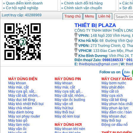
»
Quan điểm kinh doanh
»
Chinh sách đổi trả hàng
»
Các h
»
Cơ hội nghề nghiệp
»
Chính sách vận chuyển
»
Sơ đồ
Lượt truy cập: 40288969
Trang chủ
Menu
Liên hệ
THIẾT BỊ PLAZA
CÔNG TY TNHH MINH THIÊN LONG
VPHN:
14B Ngõ 200 Vĩnh Hưng, P
Kho Hà Nội:
68 Đường Vĩnh Quỳnh
VPĐN:
273 Trường Chinh, Q. Tha
VPHCM
: 133 Đào Cam Mộc, Phư
Kho
Bình Dương:
Vĩnh Phú 24, 
Điện thoại/ Zalo:
0986166533
*
091
E:
thietbiplaza@gmail.com
|
W:
thie
Follow us on
:
MÁY DÙNG ĐIỆN
MÁY DÙNG PIN
MÁY CHẠY XĂNG 
Máy khoan
Máy khoan
Máy bơm nước
Máy mài, cắt
Máy mài, cắt
Máy phát điện
Máy cưa gỗ, sắt,..
Máy cưa sắt, gỗ,..
Máy cắt cỏ
Máy cắt sắt, nhôm,..
Máy cắt sắt, nhôm,..
Máy cưa xích
Máy đục bê tông
Máy vặn ốc bulông
Máy cắt bê tông
Máy khò nhiệt thổi bụi
Máy vặn vít
Máy phun hóa chất
Máy chà nhám
Máy hút bụi
Máy phun áp lực
Máy đánh bóng
Máy thổi bụi
Máy đầm cóc / bàn
Máy soi phay router
Máy dò kim loại
Máy khoan đục
Máy bào gỗ
Máy thổi bụi
Máy làm mộc
MÁY DÙNG HƠI
Động cơ đầu nổ
Máy vặn ốc
Máy khoan khí nén