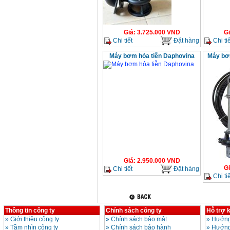
Giá
:
3.725.000
VND
G
Chi tiết
Đặt hàng
Chi tiế
Máy bơm hỏa tiễn Daphovina
Máy bơ
Giá
:
2.950.000
VND
G
Chi tiết
Đặt hàng
Chi tiế
Thông tin công ty
Chính sách công ty
Hỗ trợ 
»
Giới thiệu công ty
»
Chính sách bảo mật
»
Hướng
»
Tầm nhìn công ty
»
Chính sách bảo hành
»
Hướng