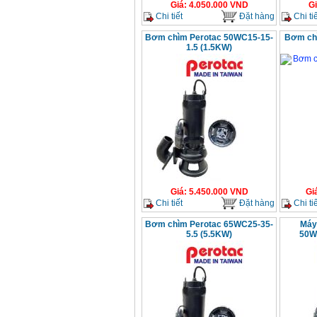
Giá
:
4.050.000
VND
G
Chi tiết
Đặt hàng
Chi tiế
Bơm chìm Perotac 50WC15-15-
Bơm ch
1.5 (1.5KW)
Giá
:
5.450.000
VND
Gi
Chi tiết
Đặt hàng
Chi tiế
Bơm chìm Perotac 65WC25-35-
Máy
5.5 (5.5KW)
50W