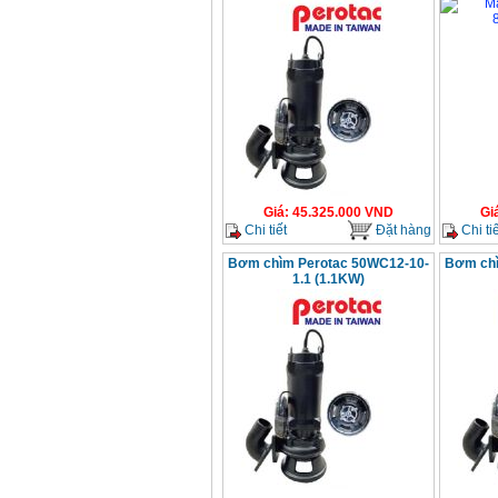
Giá
:
45.325.000
VND
Gi
Chi tiết
Đặt hàng
Chi tiế
Bơm chìm Perotac 50WC12-10-
Bơm chì
1.1 (1.1KW)