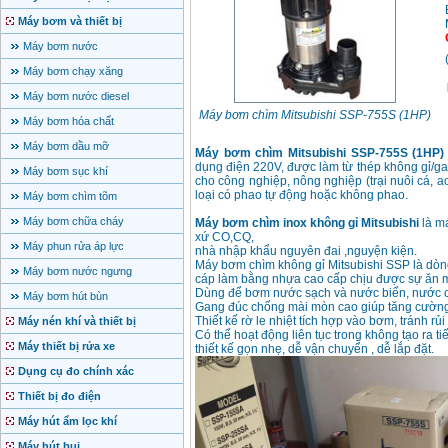
Máy bơm và thiết bị
Máy bơm nước
Máy bơm chạy xăng
Máy bơm nước diesel
Máy bơm chìm Mitsubishi SSP-755S (1HP)
Máy bơm hóa chất
Máy bơm dầu mỡ
Máy bơm chìm Mitsubishi SSP-755S (1HP)
dụng điện 220V, được làm từ thép không gỉ/ga
Máy bơm sục khí
cho công nghiệp, nông nghiệp (trại nuôi cá, ao
loại có phao tự động hoặc không phao.
Máy bơm chìm tõm
Máy bơm chữa cháy
Máy bơm chìm inox không gỉ Mitsubishi
là m
xứ CO,CQ,
Máy phun rửa áp lực
nhà nhập khẩu nguyên đai ,nguyện kiện.
Máy bơm chìm không gỉ Mitsubishi SSP là dòn
Máy bơm nước ngưng
cáp làm bằng nhựa cao cấp chịu được sự ăn 
Dùng để bơm nước sạch và nước biển, nước có 
Máy bơm hút bùn
Gang đúc chống mài mòn cao giúp tăng cường
Thiết kế rờ le nhiệt tích hợp vào bơm, tránh rủ
Máy nén khí và thiết bị
Có thể hoạt động liên tục trong không tạo ra ti
Máy thiết bị rửa xe
thiết kế gọn nhẹ, dễ vận chuyển , dễ lắp đặt.
Dụng cụ đo chính xác
Thiết bị đo điện
Máy hút ẩm lọc khí
Máy hút bụi