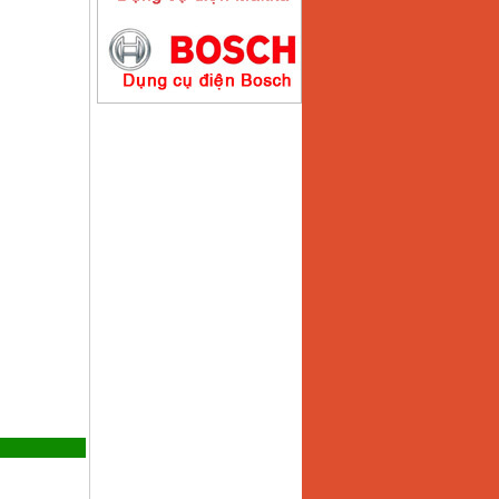
Máy hàn que điện tử
Hồng ký HK200E
Giá
:
4100000
VND
Máy hàn que điện tử
Hồng Ký HK200N
Giá
:
2870000
VND
Máy bơm nước
Koshin SEV 50X
Giá
:
5750000
VND