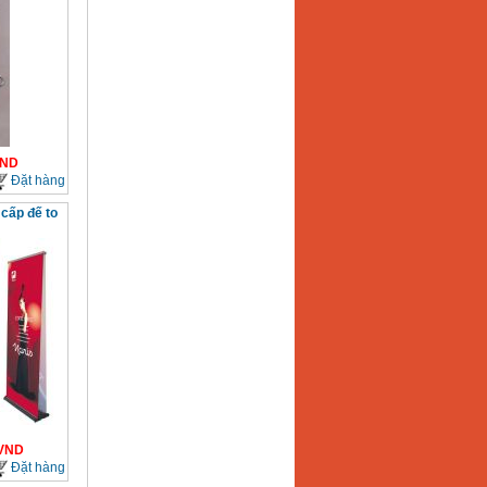
ND
Đặt hàng
cấp đế to
VND
Đặt hàng