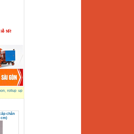
uon
,
rollup up
cấp chân
 cm)