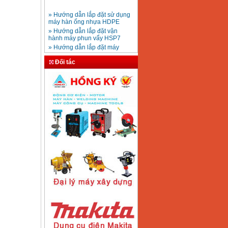
» Hướng dẫn lắp đặt sử dụng
máy hàn ống nhựa HDPE
Mũi khoan rút lõi bê
» Hướng dẫn lắp đặt vận
tông D20-D350
Giá
:
330000
VND
hành máy phun vẩy HSP7
» Hướng dẫn lắp đặt máy
bơm ly tâm trục ngang
» Máy nén khí Jetman
Máy khoan bàn
Đối tác
» HDSD Máy Hàn Ống Nhựa
600mm Hồng Ký
KD600 (250W)
HDPE quay tay thủy lực
Giá
:
3290000
VND
» Đại lý bán Máy hàn
DONSUN Thượng Hải
» Máy khoan rút lõi cầm tay
chạy điện pin
Máy hàn que Hồng
» Hình thức thanh toán tại
ký Jet SR200R
Giá
:
2350000
VND
Thiết Bị Plaza
» Máy ổn áp, máy biến áp
Fushin
» Các loại khí dùng cho máy
cắt kim loại Plasma
Máy hàn que điện tử
Hồng ký HK 200Z
Giá
:
2770000
VND
Máy hàn que điện tử
Hồng Ký HKM200D
Giá
:
2890000
VND