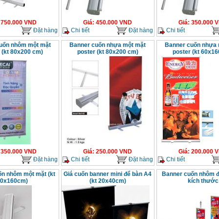
:
750.000
VND
Giá
:
450.000
VND
Giá
:
350.000
V
Đặt hàng
Chi tiết
Đặt hàng
Chi tiết
uốn nhôm một mặt
Banner cuốn nhựa một mặt
Banner cuốn nhựa 
 (kt 80x200 cm)
poster (kt 80x200 cm)
poster (kt 60x16
:
350.000
VND
Giá
:
250.000
VND
Giá
:
200.000
V
Đặt hàng
Chi tiết
Đặt hàng
Chi tiết
n nhôm một mặt (kt
Giá cuốn banner mini để bàn A4
Banner cuốn nhôm đ
60x160cm)
(kt 20x40cm)
kích thước