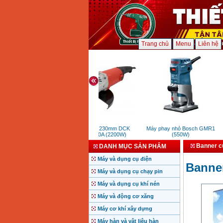
Trang chủ
Menu
Liên hệ
Máy mài 230mm DCK
Máy phay nhỏ Bosch GMR1
M
KSM230A (2200W)
(550W)
Banner cu
DANH MỤC SẢN PHẨM
Máy và dụng cụ điện
Banner
Máy và dụng cụ chạy pin
Máy và dụng cụ khí nén
Máy và động cơ xăng
Máy cơ khí xây dựng
Máy hàn và vật liệu hàn