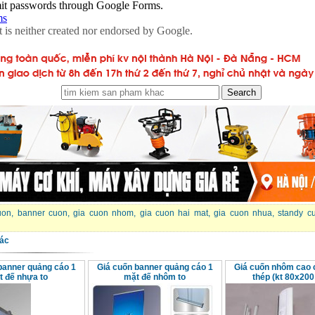
uon
,
banner cuon
,
gia cuon nhom
,
gia cuon hai mat
,
gia cuon nhua
,
standy c
ác
banner quảng cáo 1
Giá cuốn banner quảng cáo 1
Giá cuốn nhôm cao 
t đế nhựa to
mặt đế nhôm to
thép (kt 80x200