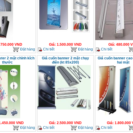
:
750.000
VND
Giá
:
1.500.000
VND
Giá
:
480.000
V
Đặt hàng
Chi tiết
Đặt hàng
Chi tiết
ster 2 mặt chỉnh kích
Giá cuốn banner 2 mặt chạy
Giá cuốn banner cao 
thước
điện (kt 85x200)
hai mặt
1.450.000
VND
Giá
:
2.500.000
VND
Giá
:
1.800.000
Đặt hàng
Chi tiết
Đặt hàng
Chi tiết