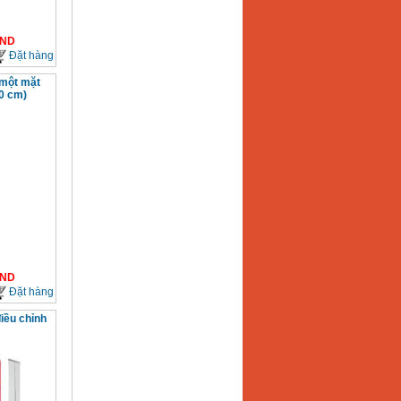
ND
Đặt hàng
một mặt
0 cm)
ND
Đặt hàng
iều chỉnh