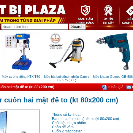
áy taro tự động KTK T50
Máy hút bụi công nghiệp Camry
Máy khoan Gomes GB-506
BF 575 (30L)
ốn hai mặt đế to (kt 80x200 cm)
In báo giá
G
 cuốn hai mặt đế to (kt 80x200 cm)
Thông số kỹ thuật:
Banner cuốn hai mặt đế to (kt 80x200 cm)
Chất liệu nhựa nhôm
Chân đế vòm
Cuốn 2 mặt poster