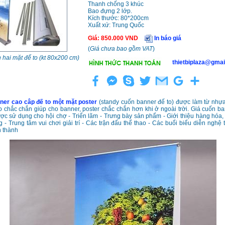
Thanh chống 3 khúc
Bao đựng 2 lớp.
Kích thước: 80*200cm
Xuất xứ: Trung Quốc
Giá
:
850.000
VND
In báo giá
(
Giá chưa bao gồm VAT
)
hai mặt đế to (kt 80x200 cm)
thietbiplaza@gmai
ner cao câp đế to một mặt poster
(standy cuốn banner đế to) được làm từ nhự
o chắc chắn giúp cho banner, poster chắc chắn hơn khi ở ngoài trời. Giá cuốn ba
ợc sử dụng cho hội chợ - Triển lãm - Trưng bày sản phẩm - Giới thiệu hàng hóa, 
g - Trung tâm vui chơi giải trí - Các trận đấu thể thao - Các buổi biểu diễn nghệ 
h thành