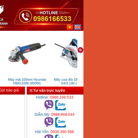
Máy mài 100mm Hyundai
Máy cưa đĩa 184mm Bosch
Thước lăn đo đường bánh 
HMG1008 (850W)
GKS 190 (1400W)
mini MW06 (160mm)
ửi báo giá
Tư vấn trực tuyến
Hotline
: 0986.166.533
Diễm My
: 0988.968.044
Hải Yến
: 0936.390.588