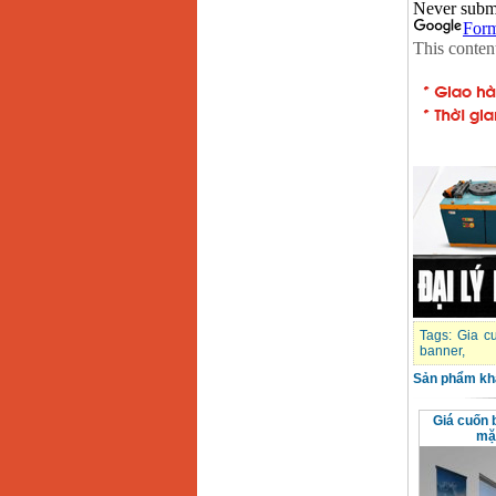
Máy khoan Bosch
GSB 16RE (750W)
Giá
:
1850000
VND
Động cơ xăng Honda
GX160 (5.5HP)
Giá
:
7200000
VND
Máy mài 100mm
Makita 9553B (710W)
Giá
:
1296000
VND
Tags:
Gia c
banner
,
Sản phẩm kh
Giá cuốn 
mặ