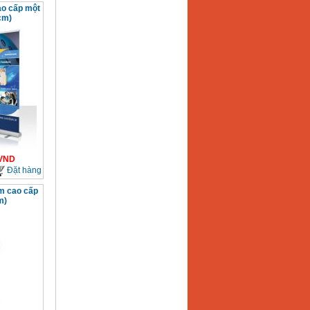
o cấp một
cm)
VND
Đặt hàng
m cao cấp
m)