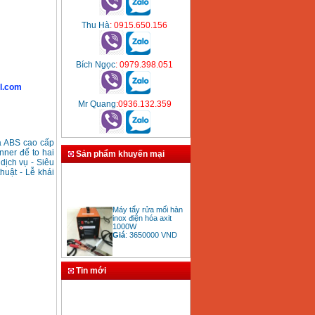
Thu Hà
: 0915.650.156
Bích Ngọc
: 0979.398.051
l.com
Mr Quang
:0936.132.359
a ABS cao cấp
nner đế to hai
Sản phẩm khuyến mại
dịch vụ - Siêu
thuật - Lễ khái
Máy tẩy rửa mối hàn
inox điện hóa axit
1000W
Giá
:
3650000
VND
Tin mới
Bảng giá mũi khoan
rút lõi bê tông
Giá
:
330000
VND