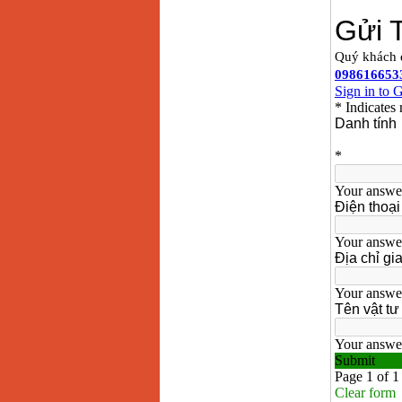
Bảng giá mũi khoan
rút lõi bê tông
Giá
:
330000
VND
Máy khoan Bosch đa
năng GBH 2-26DRE
(800W)
Giá
:
3980000
VND
Máy cưa xích chạy
xăng Stihl MS661
Giá
:
29900000
VND
Máy cắt góc đa năng
Makita LS1019L
(1510W)
Giá
:
14068000
VND
Bộ máy khoan 100
chi tiết Bosch GSB
13RE (650W)
Giá
:
2200000
VND