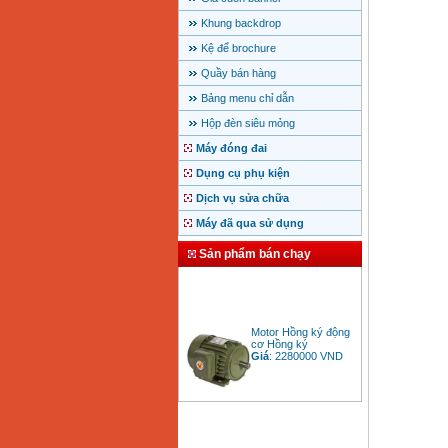
Khung backdrop
Kệ để brochure
Quầy bán hàng
Bảng menu chỉ dẫn
Hộp đèn siêu mỏng
Máy đóng đai
Dụng cụ phụ kiện
Dịch vụ sửa chữa
Máy đã qua sử dụng
Sản phẩm bán chạy
Motor Hồng ký động
cơ Hồng ký
Giá
:
2280000
VND
Bảng giá động cơ
diesel đầu nổ diesel
Giá
:
6500000
VND