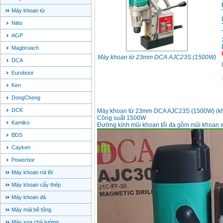
Máy khoan từ
Nitto
AGP
Magbroach
Máy khoan từ 23mm DCA AJC23S (1500W)
DCA
Euroboor
Ken
DongCheng
DCK
Máy khoan từ 23mm DCA AJC23S (1500W) (kh
Công suất 1500W
Kamiko
Đường kính mũi khoan tối đa gồm mũi khoan 
BDS
Cayken
Powerbor
Máy khoan rút lõi
Máy khoan cấy thép
Máy khoan đá
Máy mài bê tông
Máy xoa chà tường