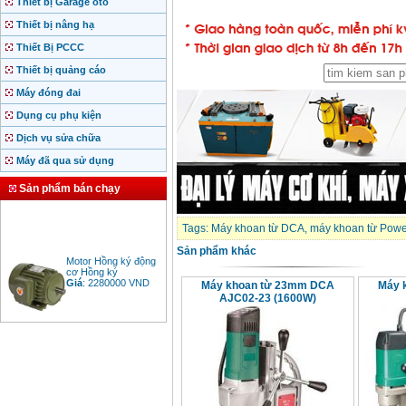
Thiết bị Garage ôtô
Thiết bị nâng hạ
Thiết Bị PCCC
Thiết bị quảng cáo
Máy đóng đai
Dụng cụ phụ kiện
Dịch vụ sửa chữa
Máy đã qua sử dụng
Sản phẩm bán chạy
Tags:
Máy khoan từ DCA
,
máy khoan từ Powe
Sản phẩm khác
Motor Hồng ký động
cơ Hồng ký
Giá
:
2280000
VND
Máy khoan từ 23mm DCA
Máy 
AJC02-23 (1600W)
Bảng giá động cơ
diesel đầu nổ diesel
Giá
:
6500000
VND