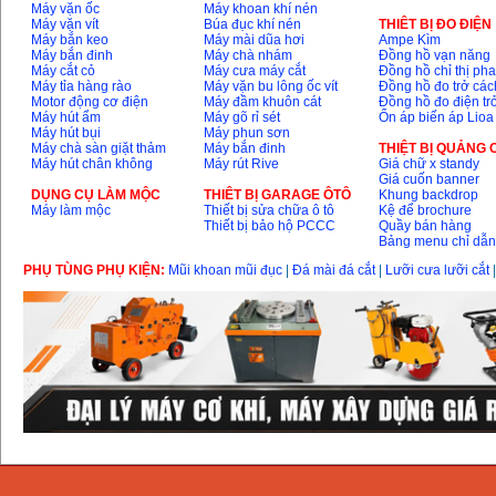
Máy vặn ốc
Máy khoan khí nén
Máy vặn vít
Búa đục khí nén
THIÊT BỊ ĐO ĐIỆN
Máy bắn keo
Máy mài dũa hơi
Ampe Kìm
Máy bắn đinh
Máy chà nhám
Đồng hồ vạn năng
Máy cắt cỏ
Máy cưa máy cắt
Đồng hồ chỉ thị ph
Máy tỉa hàng rào
Máy vặn bu lông ốc vít
Đồng hồ đo trở các
Motor động cơ điện
Máy đầm khuôn cát
Đồng hồ đo điện tr
Máy hút ẩm
Máy gõ rỉ sét
Ổn áp biến áp Lioa
Máy hút bụi
Máy phun sơn
Máy chà sàn giặt thảm
Máy bắn đinh
THIỆT BỊ QUẢNG
Máy hút chân không
Máy rút Rive
Giá chữ x standy
Giá cuốn banner
DỤNG CỤ LÀM MỘC
THIÊT BỊ GARAGE ÔTÔ
Khung backdrop
Máy làm mộc
Thiết bị sửa chữa ô tô
Kệ để brochure
Thiết bị bảo hộ PCCC
Quầy bán hàng
Bảng menu chỉ dẫ
PHỤ TÙNG PHỤ KIỆN:
Mũi khoan mũi đục
|
Đá mài đá cắt
|
Lưỡi cưa lưỡi cắt