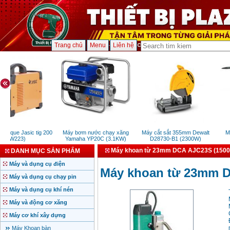
Trang chủ
Menu
Liên hệ
ig que Jasic tig 200
Máy bơm nước chạy xăng
Máy cắt sắt 355mm Dewalt
Máy
(W223)
Yamaha YP20C (3.1KW)
D28730-B1 (2300W)
Máy khoan từ 23mm DCA AJC23S (150
DANH MỤC SẢN PHẨM
Máy và dụng cụ điện
Máy khoan từ 23mm 
Máy và dụng cụ chạy pin
Máy và dụng cụ khí nén
Máy và động cơ xăng
Máy cơ khí xây dựng
Máy Khoan bàn