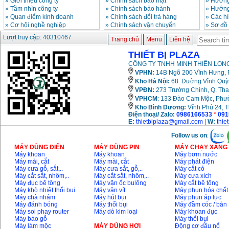
»
Giới thiệu công ty
»
Chính sách bảo mật
»
Hướng
GSB 16RE (750W)
Giá
:
1850000
VND
»
Tầm nhìn công ty
»
Chính sách bảo hành
»
Hướng
»
Quan điểm kinh doanh
»
Chinh sách đổi trả hàng
»
Các h
»
Cơ hội nghề nghiệp
»
Chính sách vận chuyển
»
Sơ đồ
Động cơ xăng Honda
Lượt truy cập: 40310467
Trang chủ
Menu
Liên hệ
GX160 (5.5HP)
Giá
:
7200000
VND
THIẾT BỊ PLAZA
CÔNG TY TNHH MINH THIÊN LONG
VPHN:
14B Ngõ 200 Vĩnh Hưng, P
Máy mài 100mm
Kho Hà Nội:
68 Đường Vĩnh Quỳnh
Makita 9553B (710W)
VPĐN:
273 Trường Chinh, Q. Tha
Giá
:
1296000
VND
VPHCM
: 133 Đào Cam Mộc, Phư
Kho
Bình Dương:
Vĩnh Phú 24, 
Điện thoại/ Zalo:
0986166533
*
091
E:
thietbiplaza@gmail.com
|
W:
thie
Follow us on
:
MÁY DÙNG ĐIỆN
MÁY DÙNG PIN
MÁY CHẠY XĂNG 
Máy khoan
Máy khoan
Máy bơm nước
Máy mài, cắt
Máy mài, cắt
Máy phát điện
Máy cưa gỗ, sắt,..
Máy cưa sắt, gỗ,..
Máy cắt cỏ
Máy cắt sắt, nhôm,..
Máy cắt sắt, nhôm,..
Máy cưa xích
Máy đục bê tông
Máy vặn ốc bulông
Máy cắt bê tông
Máy khò nhiệt thổi bụi
Máy vặn vít
Máy phun hóa chất
Máy chà nhám
Máy hút bụi
Máy phun áp lực
Máy đánh bóng
Máy thổi bụi
Máy đầm cóc / bàn
Máy soi phay router
Máy dò kim loại
Máy khoan đục
Máy bào gỗ
Máy thổi bụi
Máy làm mộc
MÁY DÙNG HƠI
Động cơ đầu nổ