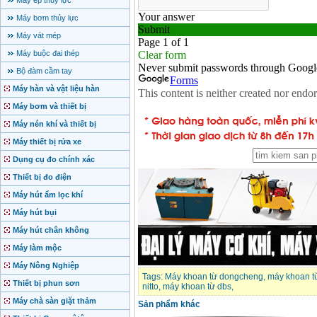
Máy ép thủy lực
Máy bơm thủy lực
Máy vát mép
Máy buộc đai thép
Bộ đàm cầm tay
Máy hàn và vật liệu hàn
Máy bơm và thiết bị
Máy nén khí và thiết bị
Máy thiết bị rửa xe
Dụng cụ đo chính xác
Thiết bị đo điện
Máy hút ẩm lọc khí
Máy hút bụi
Máy hút chân không
Máy làm mộc
Máy Nông Nghiệp
Tags:
Máy khoan từ dongcheng
,
máy khoan t
Thiết bị phun sơn
nitto
,
máy khoan từ dbs
,
Máy chà sàn giặt thảm
Sản phẩm khác