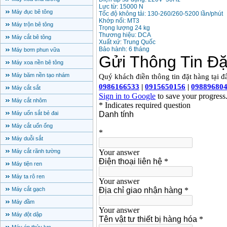
Lực từ: 15000 N
Máy đục bê tông
Tốc độ không tải: 130-260/260-5200 lần/phút
Khớp nối: MT3
Máy trộn bê tông
Trọng lượng 24 kg
Thương hiệu: DCA
Máy cắt bê tông
Xuất xứ: Trung Quốc
Bảo hành: 6 tháng
Máy bơm phun vữa
Máy xoa nền bê tông
Máy băm nền tạo nhám
Máy cắt sắt
Máy cắt nhôm
Máy uốn sắt bẻ đai
Máy cắt uốn ống
Máy duỗi sắt
Máy cắt rãnh tường
Máy tiện ren
Máy ta rô ren
Máy cắt gạch
Máy đầm
Máy đột dập