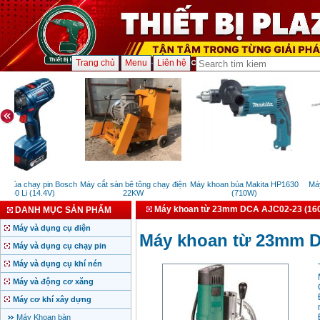
Trang chủ
Menu
Liên hệ
 búa chạy pin Bosch
Máy cắt sàn bê tông chạy điện
Máy khoan búa Makita HP1630
Máy
140 Li (14.4V)
22KW
(710W)
Máy khoan từ 23mm DCA AJC02-23 (16
DANH MỤC SẢN PHẨM
Máy và dụng cụ điện
Máy khoan từ 23mm D
Máy và dụng cụ chạy pin
Máy và dụng cụ khí nén
Máy và động cơ xăng
Máy cơ khí xây dựng
Máy Khoan bàn