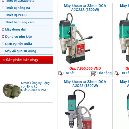
Thiết bị Garage ôtô
Máy khoan từ 23mm DCA
Máy 
Thiết bị nâng hạ
AJC23S (1500W)
Thiết Bị PCCC
Thiết bị quảng cáo
Máy đóng đai
Dụng cụ phụ kiện
Dịch vụ sửa chữa
Máy đã qua sử dụng
Sản phẩm bán chạy
Giá
:
7.950.000
VND
G
Chi tiết
Đặt hàng
Chi tiế
Motor Hồng ký động
Máy khoan từ 23mm DCA
Máy 
cơ Hồng ký
AJC23 (1500W)
A
Giá
:
2280000
VND
Bảng giá động cơ
diesel đầu nổ diesel
Giá
:
6500000
VND