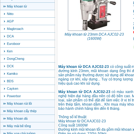
Máy khoan từ
Nitto
AGP
Magbroach
Máy khoan từ 23mm DCA AJC02-23
DCA
(1600W)
Euroboor
Ken
DongCheng
DCK
Máy khoan từ DCA AJC02-23
có công suất m
đường kính 23mm, mũi khoan dạng ống thì đư
Kamiko
sản phẩm này thường được sử dụng để khoan ki
ngàng cơ khí, xây dựng... Tuy có trọng lượn
BDS
hiệu quả cao khi sử dụng.
Cayken
Máy khoan từ DCA AJC02-23
có màu xanh n
nghệ hiện đại hàng đầu nên có độ bền cao. M
Powerbor
loại, sản phẩm có thể đặt để làm việc ở vị tr
Máy khoan rút lõi
trên thép tấm, khoan dầm... Khi mua máy kh
bảo hành chính hãng lên đến 6 tháng.
Máy khoan cấy thép
Thông số kĩ thuật:
Máy khoan đá
Máy khoan từ DCA AJC02-23
Công suất 1600W
Máy mài bê tông
Đường kính mũi khoan tối đa gồm mũi khoan 
Máy xoa chà tường
Điện áp sử dụng: 220V- 50Hz