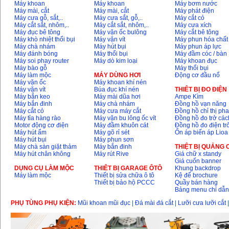
GSB 16RE (750W)
Máy khoan
Máy khoan
Máy bơm nước
Giá
:
1850000
VND
Máy mài, cắt
Máy mài, cắt
Máy phát điện
Máy cưa gỗ, sắt,..
Máy cưa sắt, gỗ,..
Máy cắt cỏ
Máy cắt sắt, nhôm,..
Máy cắt sắt, nhôm,..
Máy cưa xích
Máy đục bê tông
Máy vặn ốc bulông
Máy cắt bê tông
Động cơ xăng Honda
Máy khò nhiệt thổi bụi
Máy vặn vít
Máy phun hóa chất
GX160 (5.5HP)
Máy chà nhám
Máy hút bụi
Máy phun áp lực
Giá
:
7200000
VND
Máy đánh bóng
Máy thổi bụi
Máy đầm cóc / bàn
Máy soi phay router
Máy dò kim loại
Máy khoan đục
Máy bào gỗ
Máy thổi bụi
Máy làm mộc
MÁY DÙNG HƠI
Động cơ đầu nổ
Máy mài 100mm
Máy vặn ốc
Máy khoan khí nén
Makita 9553B (710W)
Máy vặn vít
Búa đục khí nén
THIÊT BỊ ĐO ĐIỆN
Giá
:
1296000
VND
Máy bắn keo
Máy mài dũa hơi
Ampe Kìm
Máy bắn đinh
Máy chà nhám
Đồng hồ vạn năng
Máy cắt cỏ
Máy cưa máy cắt
Đồng hồ chỉ thị ph
Máy tỉa hàng rào
Máy vặn bu lông ốc vít
Đồng hồ đo trở các
Motor động cơ điện
Máy đầm khuôn cát
Đồng hồ đo điện tr
Máy hút ẩm
Máy gõ rỉ sét
Ổn áp biến áp Lioa
Máy hút bụi
Máy phun sơn
Máy chà sàn giặt thảm
Máy bắn đinh
THIỆT BỊ QUẢNG
Máy hút chân không
Máy rút Rive
Giá chữ x standy
Giá cuốn banner
DỤNG CỤ LÀM MỘC
THIÊT BỊ GARAGE ÔTÔ
Khung backdrop
Máy làm mộc
Thiết bị sửa chữa ô tô
Kệ để brochure
Thiết bị bảo hộ PCCC
Quầy bán hàng
Bảng menu chỉ dẫ
PHỤ TÙNG PHỤ KIỆN:
Mũi khoan mũi đục
|
Đá mài đá cắt
|
Lưỡi cưa lưỡi cắt