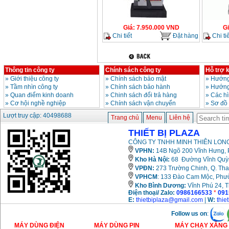
Bảng giá mũi khoan
rút lõi bê tông
Giá
:
330000
VND
Giá
:
7.950.000
VND
G
Chi tiết
Đặt hàng
Chi tiế
Máy khoan Bosch đa
năng GBH 2-26DRE
(800W)
Giá
:
3980000
VND
Thông tin công ty
Chính sách công ty
Hỗ trợ 
»
Giới thiệu công ty
»
Chính sách bảo mật
»
Hướng
»
Tầm nhìn công ty
»
Chính sách bảo hành
»
Hướng
Máy cưa xích chạy
»
Quan điểm kinh doanh
»
Chinh sách đổi trả hàng
»
Các h
xăng Stihl MS661
Giá
:
29900000
VND
»
Cơ hội nghề nghiệp
»
Chính sách vận chuyển
»
Sơ đồ
Lượt truy cập: 40498688
Trang chủ
Menu
Liên hệ
Máy cắt góc đa năng
Makita LS1019L
THIẾT BỊ PLAZA
(1510W)
Giá
:
14068000
VND
CÔNG TY TNHH MINH THIÊN LONG
VPHN:
14B Ngõ 200 Vĩnh Hưng, P
Kho Hà Nội:
68 Đường Vĩnh Quỳnh
VPĐN:
273 Trường Chinh, Q. Tha
Bộ máy khoan 100
chi tiết Bosch GSB
VPHCM
: 133 Đào Cam Mộc, Phư
13RE (650W)
Kho
Bình Dương:
Vĩnh Phú 24, 
Giá
:
2200000
VND
Điện thoại/ Zalo:
0986166533
*
091
E:
thietbiplaza@gmail.com
|
W:
thie
Follow us on
:
MÁY DÙNG ĐIỆN
MÁY DÙNG PIN
MÁY CHẠY XĂNG 
Máy khoan Bosch