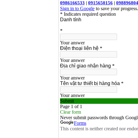
Bảng giá mũi khoan
rút lõi bê tông
Giá
:
330000
VND
Máy khoan Bosch đa
năng GBH 2-26DRE
(800W)
Giá
:
3980000
VND
Máy cưa xích chạy
xăng Stihl MS661
Giá
:
29900000
VND
Máy cắt góc đa năng
Makita LS1019L
(1510W)
Giá
:
14068000
VND
Bộ máy khoan 100
chi tiết Bosch GSB
13RE (650W)
Giá
:
2200000
VND
Máy khoan Bosch
GSB 16RE (750W)