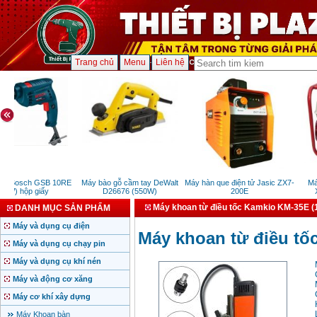
Trang chủ
Menu
Liên hệ
n Bosch GSB 10RE
Máy bào gỗ cầm tay DeWalt
Máy hàn que điện tử Jasic ZX7-
Máy
0W) hộp giấy
D26676 (550W)
200E
X
Máy khoan từ điều tốc Kamkio KM-35E 
DANH MỤC SẢN PHẨM
Máy và dụng cụ điện
Máy khoan từ điều tố
Máy và dụng cụ chạy pin
Máy và dụng cụ khí nén
Máy và động cơ xăng
Máy cơ khí xây dựng
Máy Khoan bàn