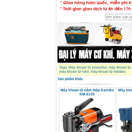
Giá
:
1850000
VND
Động cơ xăng Honda
GX160 (5.5HP)
Giá
:
7200000
VND
Máy mài 100mm
Makita 9553B (710W)
Giá
:
1296000
VND
Tags:
Máy khoan từ powerbor
,
máy khoan từ 
máy khoan từ ruko
,
máy khoan từ metabo
,
Sản phẩm khác
Máy khoan từ nằm thấp Kamiko
Máy kho
KM-6335