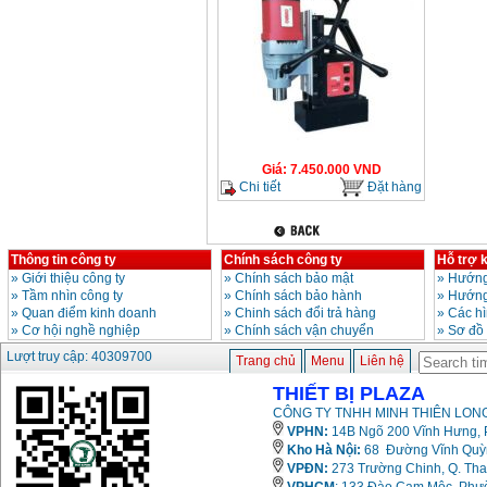
Giá
:
7.450.000
VND
Chi tiết
Đặt hàng
Thông tin công ty
Chính sách công ty
Hỗ trợ 
»
Giới thiệu công ty
»
Chính sách bảo mật
»
Hướng
»
Tầm nhìn công ty
»
Chính sách bảo hành
»
Hướng
»
Quan điểm kinh doanh
»
Chinh sách đổi trả hàng
»
Các h
»
Cơ hội nghề nghiệp
»
Chính sách vận chuyển
»
Sơ đồ
Lượt truy cập: 40309700
Trang chủ
Menu
Liên hệ
THIẾT BỊ PLAZA
CÔNG TY TNHH MINH THIÊN LONG
VPHN:
14B Ngõ 200 Vĩnh Hưng, P
Kho Hà Nội:
68 Đường Vĩnh Quỳnh
VPĐN:
273 Trường Chinh, Q. Tha