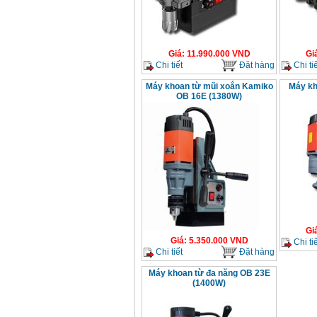
Giá
:
11.990.000
VND
Gi
Chi tiết
Đặt hàng
Chi tiế
Máy khoan từ mũi xoắn Kamiko
Máy kh
OB 16E (1380W)
Gi
Giá
:
5.350.000
VND
Chi tiế
Chi tiết
Đặt hàng
Máy khoan từ đa năng OB 23E
(1400W)