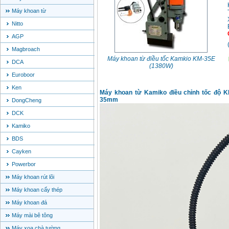
Máy khoan từ
Nitto
AGP
Magbroach
Máy khoan từ điều tốc Kamkio KM-35E
DCA
(1380W)
Euroboor
Ken
Máy khoan từ Kamiko điều chỉnh tốc độ 
35mm
DongCheng
DCK
Kamiko
BDS
Cayken
Powerbor
Máy khoan rút lõi
Máy khoan cấy thép
Máy khoan đá
Máy mài bê tông
Máy xoa chà tường