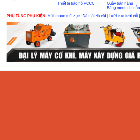
Thiết bị bảo hộ PCCC
Quầy bán hàng
Bảng menu chỉ dẫ
PHỤ TÙNG PHỤ KIỆN:
Mũi khoan mũi đục
|
Đá mài đá cắt
|
Lưỡi cưa lưỡi cắt