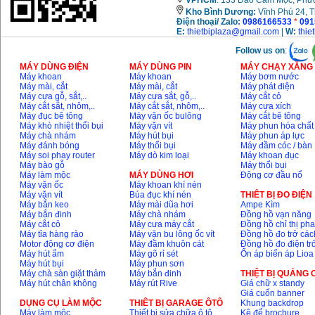
VPHCM
: 133 Đào Cam Mộc, Phư
Kho
Bình Dương:
Vĩnh Phú 24, 
Điện thoại/ Zalo:
0986166533
*
091
E:
thietbiplaza@gmail.com
|
W:
thie
Follow us on
:
MÁY DÙNG ĐIỆN
MÁY DÙNG PIN
MÁY CHẠY XĂNG 
Máy khoan
Máy khoan
Máy bơm nước
Máy mài, cắt
Máy mài, cắt
Máy phát điện
Máy cưa gỗ, sắt,..
Máy cưa sắt, gỗ,..
Máy cắt cỏ
Máy cắt sắt, nhôm,..
Máy cắt sắt, nhôm,..
Máy cưa xích
Máy đục bê tông
Máy vặn ốc bulông
Máy cắt bê tông
Máy khò nhiệt thổi bụi
Máy vặn vít
Máy phun hóa chất
Máy chà nhám
Máy hút bụi
Máy phun áp lực
Máy đánh bóng
Máy thổi bụi
Máy đầm cóc / bàn
Máy soi phay router
Máy dò kim loại
Máy khoan đục
Máy bào gỗ
Máy thổi bụi
Máy làm mộc
MÁY DÙNG HƠI
Động cơ đầu nổ
Máy vặn ốc
Máy khoan khí nén
Máy vặn vít
Búa đục khí nén
THIÊT BỊ ĐO ĐIỆN
Máy bắn keo
Máy mài dũa hơi
Ampe Kìm
Máy bắn đinh
Máy chà nhám
Đồng hồ vạn năng
Máy cắt cỏ
Máy cưa máy cắt
Đồng hồ chỉ thị ph
Máy tỉa hàng rào
Máy vặn bu lông ốc vít
Đồng hồ đo trở các
Motor động cơ điện
Máy đầm khuôn cát
Đồng hồ đo điện tr
Máy hút ẩm
Máy gõ rỉ sét
Ổn áp biến áp Lioa
Máy hút bụi
Máy phun sơn
Máy chà sàn giặt thảm
Máy bắn đinh
THIỆT BỊ QUẢNG
Máy hút chân không
Máy rút Rive
Giá chữ x standy
Giá cuốn banner
DỤNG CỤ LÀM MỘC
THIÊT BỊ GARAGE ÔTÔ
Khung backdrop
Máy làm mộc
Thiết bị sửa chữa ô tô
Kệ để brochure