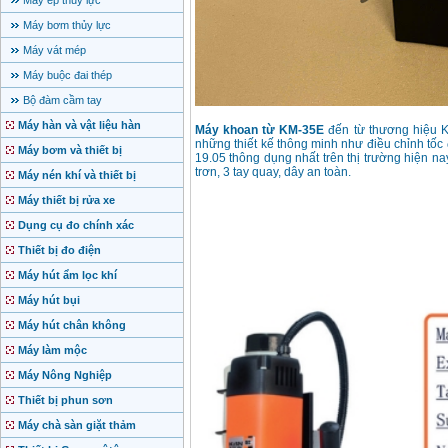
Máy ép thủy lực
Máy bơm thủy lực
Máy vát mép
Máy buộc đai thép
Bộ đàm cầm tay
Máy hàn và vật liệu hàn
Máy khoan từ KM-35E
đến từ thương hiệu K
những thiết kế thông minh như điều chỉnh tố
Máy bơm và thiết bị
19.05 thông dụng nhất trên thị trường hiện n
trơn, 3 tay quay, dây an toàn.
Máy nén khí và thiết bị
Máy thiết bị rửa xe
Dụng cụ đo chính xác
Thiết bị đo điện
Máy hút ẩm lọc khí
Máy hút bụi
Máy hút chân không
Máy làm mộc
Máy Nông Nghiệp
Thiết bị phun sơn
Máy chà sàn giặt thảm