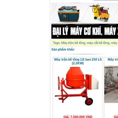
Tags:
Máy trộn bê tông
,
máy cắt bê tông
,
máy 
Sản phẩm khác
Máy trộn bê tông 1/2 bao 250 Lít
Máy tr
(2.2KW)
Giá
:
7.500.000
VND
Gi