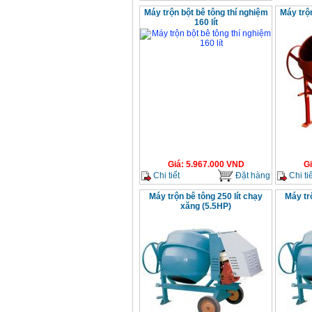
Máy trộn bột bê tông thí nghiệm
Máy trộn
160 lít
Giá
:
5.967.000
VND
G
Chi tiết
Đặt hàng
Chi tiế
Máy trộn bê tông 250 lít chạy
Máy tr
xăng (5.5HP)