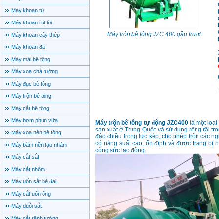
Máy khoan từ
Máy khoan rút lõi
Máy trộn bê tông JZC 400 gầu trượt
Máy khoan cấy thép
Máy khoan đá
Máy mài bê tông
Máy xoa chà tường
Máy đục bê tông
Máy trộn bê tông
Máy cắt bê tông
Máy bơm phun vữa
Máy trộn bê tông tự động JZC400
là một loại
sản xuất ở Trung Quốc và sử dụng rộng rãi tr
Máy xoa nền bê tông
đảo chiều trọng lực kép, cho phép trộn các ng
có năng suất cao, ổn định và được trang bị hệ
Máy băm nền tạo nhám
công sức lao động.
Máy cắt sắt
Máy cắt nhôm
Máy uốn sắt bẻ đai
Máy cắt uốn ống
Máy duỗi sắt
Máy cắt rãnh tường