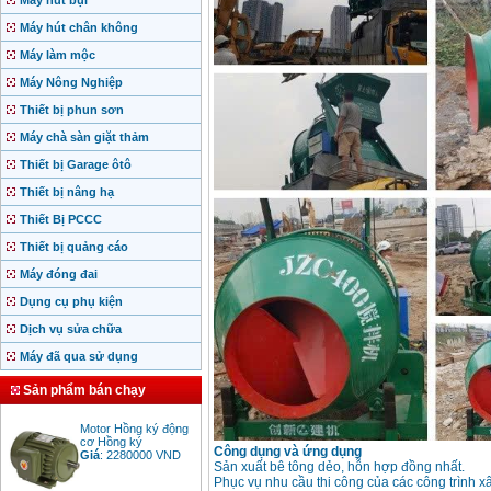
Máy hút bụi
Máy hút chân không
Máy làm mộc
Máy Nông Nghiệp
Thiết bị phun sơn
Máy chà sàn giặt thảm
Thiết bị Garage ôtô
Thiết bị nâng hạ
Thiết Bị PCCC
Thiết bị quảng cáo
Máy đóng đai
Dụng cụ phụ kiện
Dịch vụ sửa chữa
Máy đã qua sử dụng
Sản phẩm bán chạy
Motor Hồng ký động
cơ Hồng ký
Giá
:
2280000
VND
Công dụng và ứng dụng
Sản xuất bê tông dẻo, hỗn hợp đồng nhất.
Phục vụ nhu cầu thi công của các công trình 