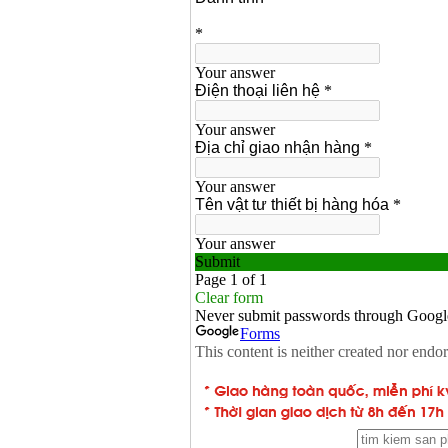
13RE (650W)
Giá
:
2200000
VND
Máy khoan Bosch
GSB 16RE (750W)
Giá
:
1850000
VND
Động cơ xăng Honda
GX160 (5.5HP)
Giá
:
7200000
VND
Máy mài 100mm
Makita 9553B (710W)
Giá
:
1296000
VND