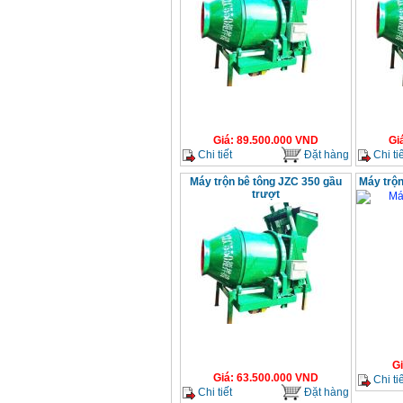
Giá
:
89.500.000
VND
Gi
Chi tiết
Đặt hàng
Chi tiế
Máy trộn bê tông JZC 350 gầu
Máy trộ
trượt
G
Giá
:
63.500.000
VND
Chi tiế
Chi tiết
Đặt hàng