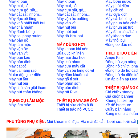
Máy khoan
Máy khoan
Máy bơm nước
Máy mài, cắt
Máy mài, cắt
Máy phát điện
Máy cưa gỗ, sắt,..
Máy cưa sắt, gỗ,..
Máy cắt cỏ
Máy cắt sắt, nhôm,..
Máy cắt sắt, nhôm,..
Máy cưa xích
Máy đục bê tông
Máy vặn ốc bulông
Máy cắt bê tông
Máy khò nhiệt thổi bụi
Máy vặn vít
Máy phun hóa chất
Máy chà nhám
Máy hút bụi
Máy phun áp lực
Máy đánh bóng
Máy thổi bụi
Máy đầm cóc / bàn
Máy soi phay router
Máy dò kim loại
Máy khoan đục
Máy bào gỗ
Máy thổi bụi
Máy làm mộc
MÁY DÙNG HƠI
Động cơ đầu nổ
Máy vặn ốc
Máy khoan khí nén
Máy vặn vít
Búa đục khí nén
THIÊT BỊ ĐO ĐIỆN
Máy bắn keo
Máy mài dũa hơi
Ampe Kìm
Máy bắn đinh
Máy chà nhám
Đồng hồ vạn năng
Máy cắt cỏ
Máy cưa máy cắt
Đồng hồ chỉ thị ph
Máy tỉa hàng rào
Máy vặn bu lông ốc vít
Đồng hồ đo trở các
Motor động cơ điện
Máy đầm khuôn cát
Đồng hồ đo điện tr
Máy hút ẩm
Máy gõ rỉ sét
Ổn áp biến áp Lioa
Máy hút bụi
Máy phun sơn
Máy chà sàn giặt thảm
Máy bắn đinh
THIỆT BỊ QUẢNG
Máy hút chân không
Máy rút Rive
Giá chữ x standy
Giá cuốn banner
DỤNG CỤ LÀM MỘC
THIÊT BỊ GARAGE ÔTÔ
Khung backdrop
Máy làm mộc
Thiết bị sửa chữa ô tô
Kệ để brochure
Thiết bị bảo hộ PCCC
Quầy bán hàng
Bảng menu chỉ dẫ
PHỤ TÙNG PHỤ KIỆN:
Mũi khoan mũi đục
|
Đá mài đá cắt
|
Lưỡi cưa lưỡi cắt