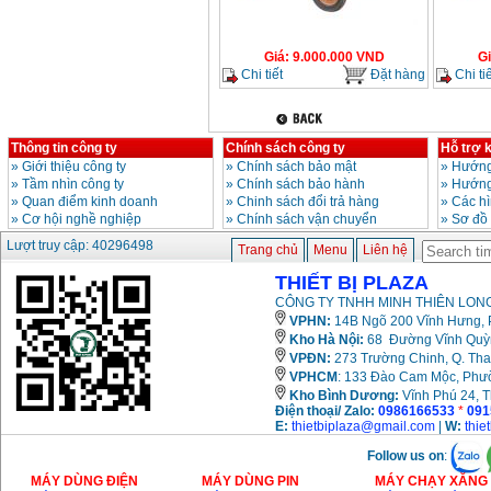
Giá
:
9.000.000
VND
G
Chi tiết
Đặt hàng
Chi tiế
Thông tin công ty
Chính sách công ty
Hỗ trợ 
»
Giới thiệu công ty
»
Chính sách bảo mật
»
Hướng
»
Tầm nhìn công ty
»
Chính sách bảo hành
»
Hướng
»
Quan điểm kinh doanh
»
Chinh sách đổi trả hàng
»
Các h
»
Cơ hội nghề nghiệp
»
Chính sách vận chuyển
»
Sơ đồ
Lượt truy cập: 40296498
Trang chủ
Menu
Liên hệ
THIẾT BỊ PLAZA
CÔNG TY TNHH MINH THIÊN LONG
VPHN:
14B Ngõ 200 Vĩnh Hưng, P
Kho Hà Nội:
68 Đường Vĩnh Quỳnh
VPĐN:
273 Trường Chinh, Q. Tha
VPHCM
: 133 Đào Cam Mộc, Phư
Kho
Bình Dương:
Vĩnh Phú 24, 
Điện thoại/ Zalo:
0986166533
*
091
E:
thietbiplaza@gmail.com
|
W:
thie
Follow us on
:
MÁY DÙNG ĐIỆN
MÁY DÙNG PIN
MÁY CHẠY XĂNG 