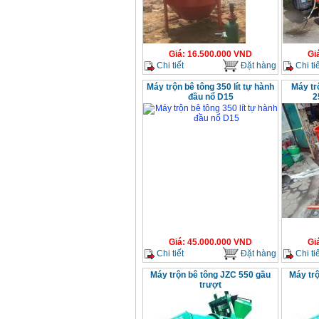
Giá
:
16.500.000
VND
Gi
Chi tiết
Đặt hàng
Chi tiế
Máy trộn bê tông 350 lít tự hành
Máy tr
đầu nổ D15
2
Giá
:
45.000.000
VND
Gi
Chi tiết
Đặt hàng
Chi tiế
Máy trộn bê tông JZC 550 gầu
Máy tr
trượt