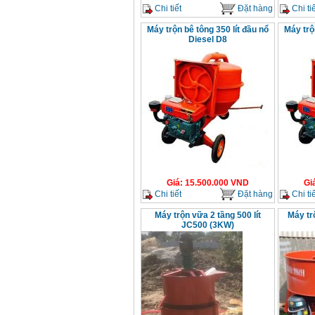
Chi tiết
Đặt hàng
Chi tiế
Máy trộn bê tông 350 lít đầu nổ
Máy trộ
Diesel D8
Giá
:
15.500.000
VND
Gi
Chi tiết
Đặt hàng
Chi tiế
Máy trộn vữa 2 tầng 500 lít
Máy tr
JC500 (3KW)