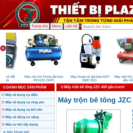
Trang chủ
Menu
Liên hệ
 trở đất
Máy nén khí Puma đài loan
Máy khoan từ đài loan AGP
Máy nén khí S
105A
PK3120 (3HP)
SMD 351L
đầu nổ d
Máy trộn bê tông JZC 400 gầu trượt
DANH MỤC SẢN PHẨM
Máy và dụng cụ điện
Máy trộn bê tông JZC 
Máy và dụng cụ chạy pin
Máy và dụng cụ khí nén
Máy và động cơ xăng
Máy cơ khí xây dựng
Máy Khoan bàn