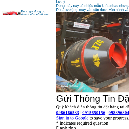
Lưu ý
Dòng máy này có nhiều mẫu khác nhau như gầ
Bảng giá động cơ
Dù là tự động, máy vẫn cần được vận hành và
diesel đầu nổ diesel
Giá
:
6500000
VND
Bảng giá mũi khoan
rút lõi bê tông
Giá
:
330000
VND
Máy khoan Bosch đa
năng GBH 2-26DRE
(800W)
Giá
:
3980000
VND
Máy cưa xích chạy
xăng Stihl MS661
Giá
:
29900000
VND
Máy cắt góc đa năng
Makita LS1019L
(1510W)
Giá
:
14068000
VND
Bộ máy khoan 100
chi tiết Bosch GSB