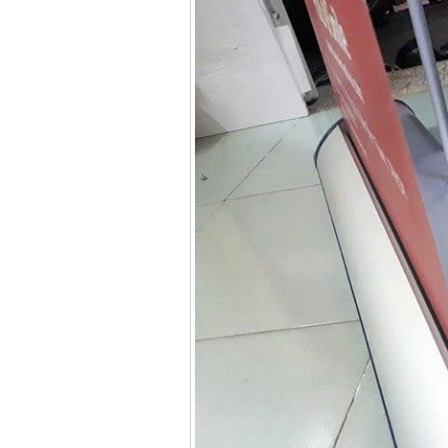
Bảng giá mũi khoan
rút lõi bê tông
Giá
:
330000
VND
Máy khoan Bosch đa
năng GBH 2-26DRE
(800W)
Giá
:
3980000
VND
Máy cưa xích chạy
xăng Stihl MS661
Giá
:
29900000
VND
Máy cắt góc đa năng
Makita LS1019L
(1510W)
Giá
:
14068000
VND
Bộ máy khoan 100
chi tiết Bosch GSB
13RE (650W)
Giá
:
2200000
VND