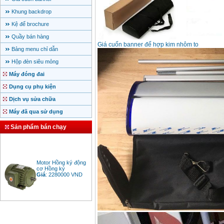
Khung backdrop
Kệ để brochure
Quầy bán hàng
Giá cuốn banner đế hợp kim nhôm to
Bảng menu chỉ dẫn
Hộp đèn siêu mỏng
Máy đóng đai
Dụng cụ phụ kiện
Dịch vụ sửa chữa
Máy đã qua sử dụng
Sản phẩm bán chạy
Motor Hồng ký động
cơ Hồng ký
Giá
:
2280000
VND
Bảng giá động cơ
diesel đầu nổ diesel
Giá
:
6500000
VND