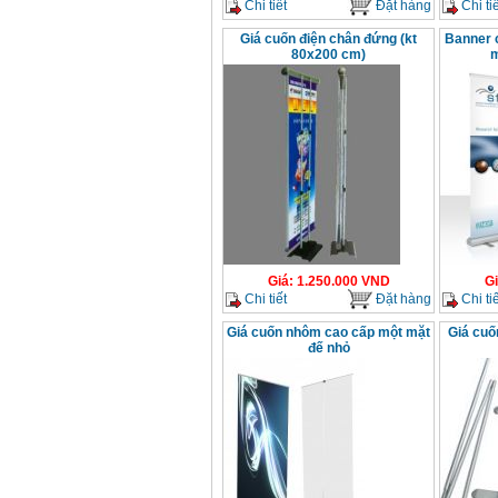
Chi tiết
Đặt hàng
Chi tiế
Giá cuốn điện chân đứng (kt
Banner 
80x200 cm)
m
Giá
:
1.250.000
VND
G
Chi tiết
Đặt hàng
Chi tiế
Giá cuốn nhôm cao cấp một mặt
Giá cuố
đế nhỏ