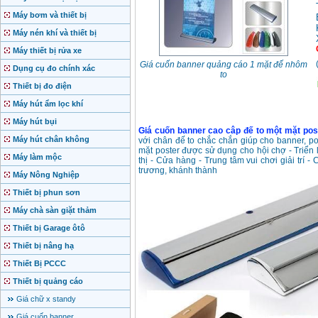
Máy bơm và thiết bị
Máy nén khí và thiết bị
Máy thiết bị rửa xe
Giá cuốn banner quảng cáo 1 mặt đế nhôm
Dụng cụ đo chính xác
to
Thiết bị đo điện
Máy hút ẩm lọc khí
Máy hút bụi
Giá cuốn banner cao câp đế to một mặt pos
Máy hút chân không
với chân đế to chắc chắn giúp cho banner, po
mặt poster được sử dụng cho hội chợ - Triển 
Máy làm mộc
thị - Cửa hàng - Trung tâm vui chơi giải trí -
trương, khánh thành
Máy Nông Nghiệp
Thiết bị phun sơn
Máy chà sàn giặt thảm
Thiết bị Garage ôtô
Thiết bị nâng hạ
Thiết Bị PCCC
Thiết bị quảng cáo
Giá chữ x standy
Giá cuốn banner