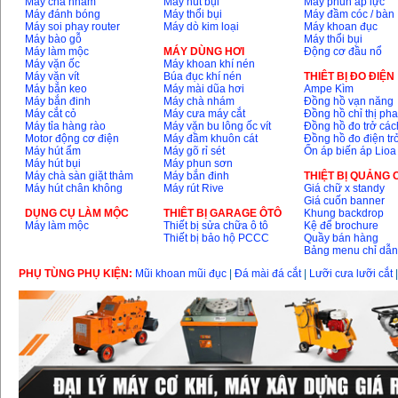
Máy chà nhám
Máy hút bụi
Máy phun áp lực
Máy đánh bóng
Máy thổi bụi
Máy đầm cóc / bàn
Máy soi phay router
Máy dò kim loại
Máy khoan đục
Máy bào gỗ
Máy thổi bụi
Máy làm mộc
MÁY DÙNG HƠI
Động cơ đầu nổ
Máy vặn ốc
Máy khoan khí nén
Máy vặn vít
Búa đục khí nén
THIÊT BỊ ĐO ĐIỆN
Máy bắn keo
Máy mài dũa hơi
Ampe Kìm
Máy bắn đinh
Máy chà nhám
Đồng hồ vạn năng
Máy cắt cỏ
Máy cưa máy cắt
Đồng hồ chỉ thị ph
Máy tỉa hàng rào
Máy vặn bu lông ốc vít
Đồng hồ đo trở các
Motor động cơ điện
Máy đầm khuôn cát
Đồng hồ đo điện tr
Máy hút ẩm
Máy gõ rỉ sét
Ổn áp biến áp Lioa
Máy hút bụi
Máy phun sơn
Máy chà sàn giặt thảm
Máy bắn đinh
THIỆT BỊ QUẢNG
Máy hút chân không
Máy rút Rive
Giá chữ x standy
Giá cuốn banner
DỤNG CỤ LÀM MỘC
THIÊT BỊ GARAGE ÔTÔ
Khung backdrop
Máy làm mộc
Thiết bị sửa chữa ô tô
Kệ để brochure
Thiết bị bảo hộ PCCC
Quầy bán hàng
Bảng menu chỉ dẫ
PHỤ TÙNG PHỤ KIỆN:
Mũi khoan mũi đục
|
Đá mài đá cắt
|
Lưỡi cưa lưỡi cắt