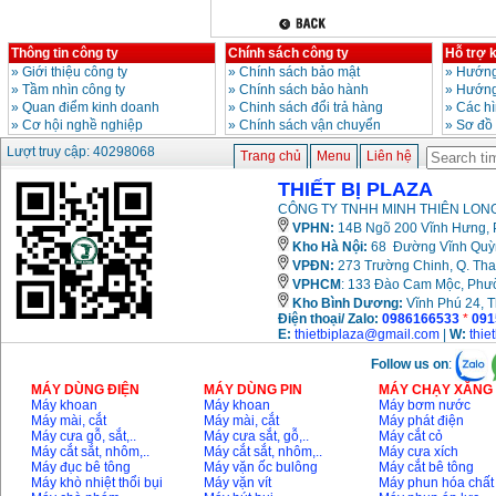
Thông tin công ty
Chính sách công ty
Hỗ trợ 
»
Giới thiệu công ty
»
Chính sách bảo mật
»
Hướng
»
Tầm nhìn công ty
»
Chính sách bảo hành
»
Hướng
»
Quan điểm kinh doanh
»
Chinh sách đổi trả hàng
»
Các h
»
Cơ hội nghề nghiệp
»
Chính sách vận chuyển
»
Sơ đồ
Lượt truy cập: 40298068
Trang chủ
Menu
Liên hệ
THIẾT BỊ PLAZA
CÔNG TY TNHH MINH THIÊN LONG
VPHN:
14B Ngõ 200 Vĩnh Hưng, P
Kho Hà Nội:
68 Đường Vĩnh Quỳnh
VPĐN:
273 Trường Chinh, Q. Tha
VPHCM
: 133 Đào Cam Mộc, Phư
Kho
Bình Dương:
Vĩnh Phú 24, 
Điện thoại/ Zalo:
0986166533
*
091
E:
thietbiplaza@gmail.com
|
W:
thie
Follow us on
:
MÁY DÙNG ĐIỆN
MÁY DÙNG PIN
MÁY CHẠY XĂNG 
Máy khoan
Máy khoan
Máy bơm nước
Máy mài, cắt
Máy mài, cắt
Máy phát điện
Máy cưa gỗ, sắt,..
Máy cưa sắt, gỗ,..
Máy cắt cỏ
Máy cắt sắt, nhôm,..
Máy cắt sắt, nhôm,..
Máy cưa xích
Máy đục bê tông
Máy vặn ốc bulông
Máy cắt bê tông
Máy khò nhiệt thổi bụi
Máy vặn vít
Máy phun hóa chất