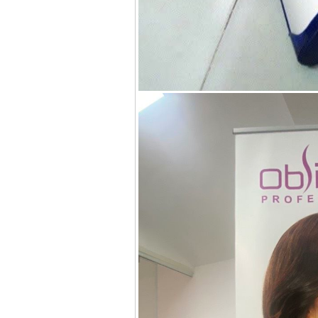
Máy khoan Bosch
GSB 16RE (750W)
Giá
:
1850000
VND
Động cơ xăng Honda
GX160 (5.5HP)
Giá
:
7200000
VND
Máy mài 100mm
Makita 9553B (710W)
Giá
:
1296000
VND