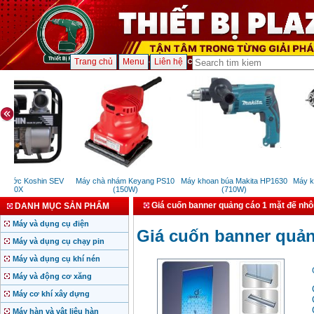
Trang chủ
Menu
Liên hệ
ước Koshin SEV
Máy chà nhám Keyang PS10
Máy khoan búa Makita HP1630
Máy khoa
50X
(150W)
(710W)
Giá cuốn banner quảng cáo 1 mặt đế nhô
DANH MỤC SẢN PHẨM
Máy và dụng cụ điện
Giá cuốn banner quản
Máy và dụng cụ chạy pin
Máy và dụng cụ khí nén
Máy và động cơ xăng
Máy cơ khí xây dựng
Máy hàn và vật liệu hàn