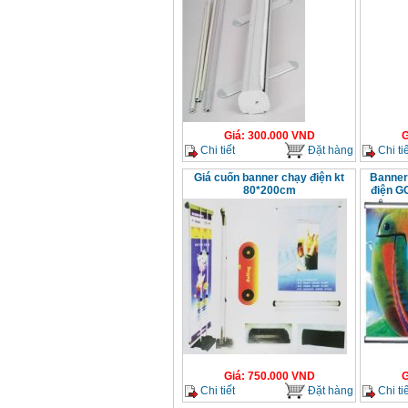
Giá
:
300.000
VND
G
Chi tiết
Đặt hàng
Chi tiế
Giá cuốn banner chạy điện kt
Banner
80*200cm
điện G
Giá
:
750.000
VND
G
Chi tiết
Đặt hàng
Chi tiế