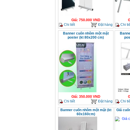
Giá
:
750.000
VND
G
Chi tiết
Đặt hàng
Chi tiế
Banner cuốn nhôm một mặt
Banne
poster (kt 80x200 cm)
pos
Giá
:
350.000
VND
G
Chi tiết
Đặt hàng
Chi tiế
Banner cuốn nhôm một mặt (kt
Giá cuố
60x160cm)