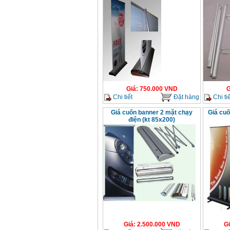
Giá
:
750.000
VND
G
Chi tiết
Đặt hàng
Chi tiế
Giá cuốn banner 2 mặt chạy
Giá cuố
điện (kt 85x200)
Giá
:
2.500.000
VND
G