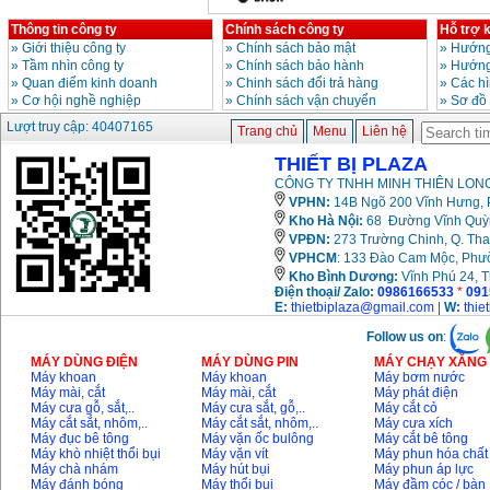
Thông tin công ty
Chính sách công ty
Hỗ trợ 
»
Giới thiệu công ty
»
Chính sách bảo mật
»
Hướng
»
Tầm nhìn công ty
»
Chính sách bảo hành
»
Hướng
»
Quan điểm kinh doanh
»
Chinh sách đổi trả hàng
»
Các h
»
Cơ hội nghề nghiệp
»
Chính sách vận chuyển
»
Sơ đồ
Lượt truy cập: 40407165
Trang chủ
Menu
Liên hệ
THIẾT BỊ PLAZA
CÔNG TY TNHH MINH THIÊN LONG
VPHN:
14B Ngõ 200 Vĩnh Hưng, P
Kho Hà Nội:
68 Đường Vĩnh Quỳnh
VPĐN:
273 Trường Chinh, Q. Tha
VPHCM
: 133 Đào Cam Mộc, Phư
Kho
Bình Dương:
Vĩnh Phú 24, 
Điện thoại/ Zalo:
0986166533
*
091
E:
thietbiplaza@gmail.com
|
W:
thie
Follow us on
:
MÁY DÙNG ĐIỆN
MÁY DÙNG PIN
MÁY CHẠY XĂNG 
Máy khoan
Máy khoan
Máy bơm nước
Máy mài, cắt
Máy mài, cắt
Máy phát điện
Máy cưa gỗ, sắt,..
Máy cưa sắt, gỗ,..
Máy cắt cỏ
Máy cắt sắt, nhôm,..
Máy cắt sắt, nhôm,..
Máy cưa xích
Máy đục bê tông
Máy vặn ốc bulông
Máy cắt bê tông
Máy khò nhiệt thổi bụi
Máy vặn vít
Máy phun hóa chất
Máy chà nhám
Máy hút bụi
Máy phun áp lực
Máy đánh bóng
Máy thổi bụi
Máy đầm cóc / bàn