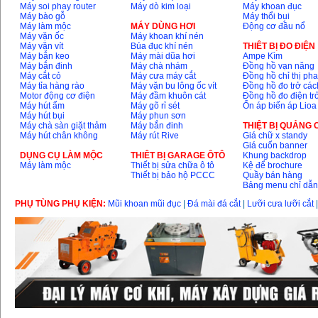
Máy soi phay router
Máy dò kim loại
Máy khoan đục
Máy bào gỗ
Máy thổi bụi
Máy làm mộc
MÁY DÙNG HƠI
Động cơ đầu nổ
Máy vặn ốc
Máy khoan khí nén
Máy vặn vít
Búa đục khí nén
THIÊT BỊ ĐO ĐIỆN
Máy bắn keo
Máy mài dũa hơi
Ampe Kìm
Máy bắn đinh
Máy chà nhám
Đồng hồ vạn năng
Máy cắt cỏ
Máy cưa máy cắt
Đồng hồ chỉ thị ph
Máy tỉa hàng rào
Máy vặn bu lông ốc vít
Đồng hồ đo trở các
Motor động cơ điện
Máy đầm khuôn cát
Đồng hồ đo điện tr
Máy hút ẩm
Máy gõ rỉ sét
Ổn áp biến áp Lioa
Máy hút bụi
Máy phun sơn
Máy chà sàn giặt thảm
Máy bắn đinh
THIỆT BỊ QUẢNG
Máy hút chân không
Máy rút Rive
Giá chữ x standy
Giá cuốn banner
DỤNG CỤ LÀM MỘC
THIÊT BỊ GARAGE ÔTÔ
Khung backdrop
Máy làm mộc
Thiết bị sửa chữa ô tô
Kệ để brochure
Thiết bị bảo hộ PCCC
Quầy bán hàng
Bảng menu chỉ dẫ
PHỤ TÙNG PHỤ KIỆN:
Mũi khoan mũi đục
|
Đá mài đá cắt
|
Lưỡi cưa lưỡi cắt