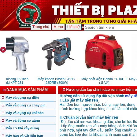
Trang chủ
Menu
Liên hệ
 Buloong 1/2 inch
Máy khoan Bosch GBH3-
Máy phát điện Honda EU10IT1
Máy c
asaki KPT 231
28DRE (800W)
(1KVA)
Hướng dẫn lắp chỉnh dao ren máy tiện r
DANH MỤC SẢN PHẨM
Hướng dẫn sử dụng lắp đặt vận hành
máy ti
Máy và dụng cụ điện
I. Lắp đặt máy tiện ren
Hai đến bốn người nhấc bổng máy lên, dùng b
Máy và dụng cụ chạy pin
tránh trường hợp khóa lỏng ốc, dễ làm rớt chân
Máy và dụng cụ khí nén
II. Chuản bị vận hành máy tiện ren
Máy và động cơ xăng
-Đổ dầu cắt ren vào khoang dầu, cho tới lúc th
-Lắp ống muốn ren vào máy bằng cách đút ống
Máy cơ khí xây dựng
phù hợp, một tay cầm đầu phần ống chuẩn bị 
cứng lại, tiếp đến là khóa mạnh mâm cặp (hamme
Máy hàn và vật liệu hàn