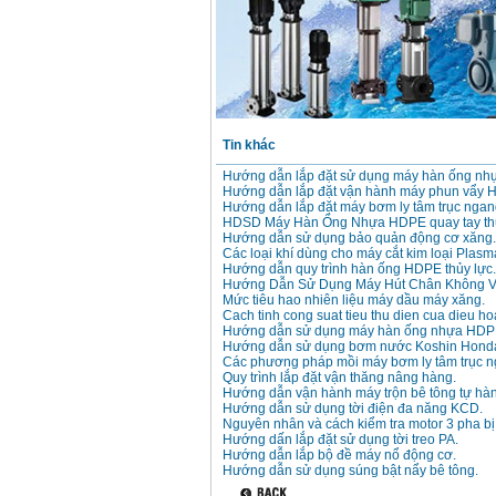
Máy mài 100mm
Makita 9553B (710W)
Giá
:
1296000
VND
Tin khác
Hướng dẫn lắp đặt sử dụng máy hàn ống n
Hướng dẫn lắp đặt vận hành máy phun vẩy 
Hướng dẫn lắp đặt máy bơm ly tâm trục ngan
HDSD Máy Hàn Ống Nhựa HDPE quay tay thủ
Hướng dẫn sử dụng bảo quản động cơ xăng.
Các loại khí dùng cho máy cắt kim loại Plasm
Hướng dẫn quy trình hàn ống HDPE thủy lực.
Hướng Dẫn Sử Dụng Máy Hút Chân Không V
Mức tiêu hao nhiên liệu máy dầu máy xăng.
Cach tinh cong suat tieu thu dien cua dieu ho
Hướng dẫn sử dụng máy hàn ống nhựa HDP
Hướng dẫn sử dụng bơm nước Koshin Hond
Các phương pháp mồi máy bơm ly tâm trục n
Quy trình lắp đặt vận thăng nâng hàng.
Hướng dẫn vận hành máy trộn bê tông tự hà
Hướng dẫn sử dụng tời điện đa năng KCD.
Nguyên nhân và cách kiểm tra motor 3 pha bị
Hướng dấn lắp đặt sử dụng tời treo PA.
Hướng dẫn lắp bộ đề máy nổ động cơ.
Hướng dẫn sử dụng súng bật nẩy bê tông.