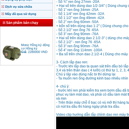
- Số ¾” ren ống 27mm -20A
+ Hai số trên dùng dao 1/2-3/4" ( Dùng chung
Dịch vụ sửa chữa
- Số 1” ren ống 34mm -25A
- Số 1.1/4” ren ống 42mm -32A
Máy đã qua sử dụng
- Số 1.1/2” ren ống 49mm -42A
- Số 2” ren ống 60mm -50A
Sản phẩm bán chạy
+ bốn số trên dùng dao 1-2" ( Dùng chung ch
- Số 2.1/2” ren ống 76 -65A
- Số 3” ren ống 90mm -76A
+ Hai số trên dùng dao 2.1/2-3" ( dùng cho m
- Số 2.1/2” - ren ống 76 -65A
Motor Hồng ký động
- Số 3” ren ống 90mm -76A
cơ Hồng ký
- Số 4” ren ống 114mm -100A
Giá
:
2280000
VND
+ Ba số trên chọn dao 2.1/2-4 ( Dùng cho má
3- Cách lắp dao ren:
- Trước khi lắp dao ta quan sát trên đầu bò lắp
3,4 và trên thân dao ( 4 lưỡi) có thứ tự 1, 2, 3, 
Bảng giá động cơ
Chú ý lăp vào đúng nấc bi thì dừng lại
diesel đầu nổ diesel
Giá
:
6500000
VND
- Ta muốn ren ống đường kính bao nhiêu nhìn
4- chú ý:
- trước khí ren phải kiểm tra xem bơm dầu đã
phục vụ làm mát dao, và phải có dầu làm mát 
Bảng giá mũi khoan
và mịn
rút lõi bê tông
- Trên thân máy chỗ ổ bạc có vú mỡ thì hàng 
Giá
:
330000
VND
có nút tra dầu thì hàng ngày phải tra dầu.
Video clip hướng dẫn lắp chỉnh dao ren máy ti
Máy khoan Bosch đa
năng GBH 2-26DRE
(800W)