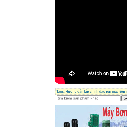
Giá
:
3980000
VND
Máy cưa xích chạy
xăng Stihl MS661
Giá
:
29900000
VND
Máy cắt góc đa năng
Makita LS1019L
(1510W)
Giá
:
14068000
VND
Bộ máy khoan 100
chi tiết Bosch GSB
13RE (650W)
Giá
:
2200000
VND
Máy khoan Bosch
GSB 16RE (750W)
Tags:
Hướng dẫn lắp chỉnh dao ren máy tiện 
Giá
:
1850000
VND
Động cơ xăng Honda
GX160 (5.5HP)
Giá
:
7200000
VND