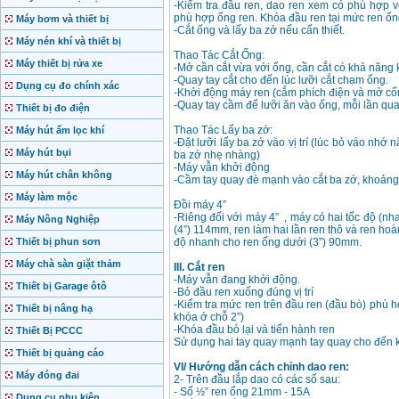
-Kiểm tra đầu ren, dao ren xem có phù hợp v
phù hợp ống ren. Khóa đầu ren tại mức ren ố
Máy bơm và thiết bị
-Cắt ống và lấy ba zớ nếu cấn thiết.
Máy nén khí và thiết bị
Thao Tác Cắt Ống:
Máy thiết bị rửa xe
-Mở cần cắt vừa với ống, cần cắt có khả năng 
-Quay tay cắt cho đến lúc lưỡi cắt chạm ống.
Dụng cụ đo chính xác
-Khởi động máy ren (cắm phích điện và mở cố
-Quay tay cầm để lưỡi ăn vào ống, mỗi lần qu
Thiết bị đo điện
Thao Tác Lấy ba zớ:
Máy hút ẩm lọc khí
-Đặt lưỡi lấy ba zớ vào vị trí (lúc bỏ váo nhớ n
Máy hút bụi
ba zớ nhẹ nhàng)
-Máy vẫn khởi động
Máy hút chân không
-Cầm tay quay đè mạnh vào cắt ba zớ, khoảng
Máy làm mộc
Đồi máy 4”
-Riêng đối với máy 4” , máy có hai tốc độ (nh
Máy Nông Nghiệp
(4”) 114mm, ren làm hai lần ren thô và ren hoà
Thiết bị phun sơn
độ nhanh cho ren ống dưới (3”) 90mm.
Máy chà sàn giặt thảm
III. Cắt ren
-Máy vẫn đang khởi động.
Thiết bị Garage ôtô
-Bỏ đầu ren xuống đúng vị trí
-Kiểm tra mức ren trên đầu ren (đầu bò) phù h
Thiết bị nâng hạ
khóa ớ chỗ 2”)
-Khóa đầu bò lại và tiến hành ren
Thiết Bị PCCC
Sử dụng hai tay quay mạnh tay quay cho đến k
Thiết bị quảng cáo
VI/ Hướng dẫn cách chỉnh dao ren:
Máy đóng đai
2- Trên đầu lắp dao có các số sau:
- Số ½” ren ống 21mm - 15A
Dụng cụ phụ kiện