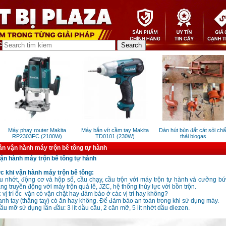
Máy phay router Makita
Máy bắn vít cầm tay Makita
Dàn hút bùn đất cát sỏi chất
RP2303FC (2100W)
TD0101 (230W)
thải biogas
n vận hành máy trộn bê tông tự hành
n hành máy trộn bê tông tự hành
c khi vận hành máy trộn bê tông:
u nhớt, động cơ và hộp số, cầu chạy, cầu trộn với máy trộn tự hành và cưỡng bứ
ng truyền động với máy trộn quả lê, JZC, hệ thống thủy lực với bồn trộn.
vị trí ốc
vặn có vặn chặt hay đảm bảo ở các vị trí hay không?
anh tay (thắng tay) có ăn hay không. Để đảm bảo an toàn trong khi sử dụng máy.
ầu mỡ sử dụng lần đầu: 3 lít dầu cầu, 2 cân mỡ, 5 lít nhớt dầu diezen.