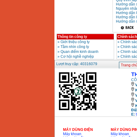
Quy trình lắ
Hướng dẫn s
Nguyên nhân 
Hướng dấn lắ
Hướng dẫn l
Hướng dẫn s
Thông tin công ty
Chính sách
»
Giới thiệu công ty
»
Chính sác
»
Tầm nhìn công ty
»
Chính sá
»
Quan điểm kinh doanh
»
Chinh sác
»
Cơ hội nghề nghiệp
»
Chính sá
Lượt truy cập: 40316079
Trang ch
T
CÔ
V
K
Điệ
E:
MÁY DÙNG ĐIỆN
MÁY DÙNG PI
Máy khoan
Máy khoan