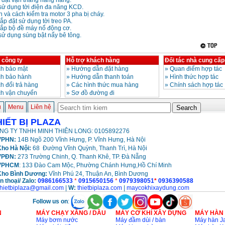
p đặt vận thăng nâng hàng.
ử dụng tời điện đa năng KCD.
và cách kiểm tra motor 3 pha bị cháy.
p đặt sử dụng tời treo PA.
ắp bộ đề máy nổ động cơ.
ử dụng súng bật nẩy bê tông.
 công ty
Hỗ trợ khách hàng
Đối tác nhà cung cấp
h bảo mật
»
Hướng dẫn đặt hàng
»
Quan điểm hợp tác
ch bảo hành
»
Hướng dẫn thanh toán
»
Hình thức hợp tác
h đổi trả hàng
»
Các hình thức mua hàng
»
Chính sách hợp tác
ch vận chuyển
»
Sơ đồ đường đi
ủ
Menu
Liên hệ
HIẾT BỊ PLAZA
NG TY TNHH MINH THIÊN LONG: 0105892276
PHN:
14B Ngõ 200 Vĩnh Hưng, P. Vĩnh Hưng, Hà Nội
ho Hà Nội:
68 Đường Vĩnh Quỳnh, Thanh Trì, Hà Nội
VPĐN:
273 Trường Chinh, Q. Thanh Khê, TP. Đà Nẵng
VPHCM
: 133 Đào Cam Mộc, Phường Chánh Hưng,Hồ Chí Minh
Kho
Bình Dương:
Vĩnh Phú 24, Thuận An, Bình Dương
n thoại/ Zalo:
0986166533
*
0915650156
*
0979398051
*
0936390588
thietbiplaza@gmail.com
|
W:
thietbiplaza.com
|
maycokhixaydung.com
Follow us on
:
N
MÁY CHẠY XĂNG / DẦU
MÁY CƠ KHÍ XÂY DỰNG
MÁY HÀN
Máy bơm nước
Máy đầm dùi / bàn
Máy hàn Ja