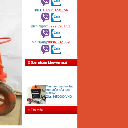
Thu Hà
: 0915.650.156
Bích Ngọc
: 0979.398.051
Mr Quang
:0936.132.359
Sản phẩm khuyến mại
Máy tẩy rửa mối hàn
inox điện hóa axit
1000W
Giá
:
3650000
VND
Tin mới
Bảng giá mũi khoan
rút lõi bê tông
Giá
:
330000
VND