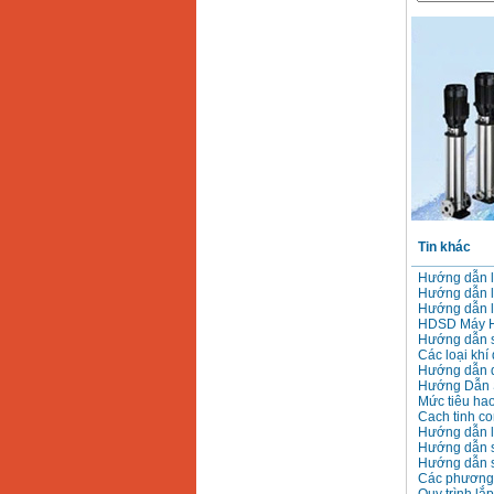
Máy mài 100mm
Makita 9553B (710W)
Giá
:
1296000
VND
Tin khác
Hướng dẫn l
Hướng dẫn l
Hướng dẫn l
HDSD Máy Hà
Hướng dẫn s
Các loại khí
Hướng dẫn q
Hướng Dẫn 
Mức tiêu hao
Cach tinh co
Hướng dẫn lắ
Hướng dẫn 
Hướng dẫn 
Các phương 