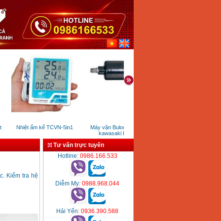
Nhiệt ẩm kế TCVN-5in1
Máy vặn Buloong 1/2 inch
Motor đầm bàn rung Nik
kawasaki KPT 231
3KW/380V
Tư vấn trực tuyến
Hotline
: 0986.166.533
c. Kiểm tra hệ
Diễm My
: 0988.968.044
Hải Yến
: 0936.390.588