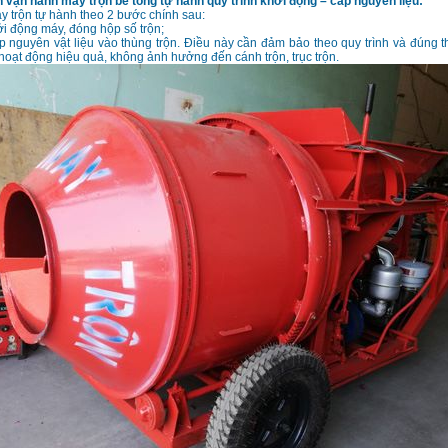
 vận hành máy trộn bê tông tự hành quy trình khởi động – cấp nguyên liệu:
 trộn tự hành theo 2 bước chính sau:
i động máy, đóng hộp số trộn;
 nguyên vật liệu vào thùng trộn. Điều này cần đảm bảo theo quy trình và đúng 
oạt động hiệu quả, không ảnh hưởng đến cánh trộn, trục trộn.