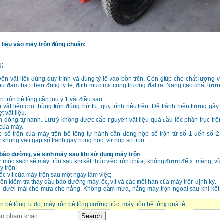
p liệu vào máy trộn đúng chuẩn:
g;
ên vật liệu đúng quy trình và đúng tỷ lệ vào bồn trộn. Còn giúp cho chất lượng v
hư đảm bảo theo đúng tỷ lệ, định mức mà công trường đặt ra. Nâng cao chất lượ
h trộn bê tông cần lưu ý 1 vài điều sau:
vật liệu cho thùng trộn đúng thứ tự, quy trình nêu trên. Để tránh hiện tượng gãy
t vật liệu.
n dòng tự hành. Lưu ý không được cấp nguyên vật liệu quá đầu lốc phần trục trộ
 của máy.
p số trộn của máy trộn bê tông tự hành cần đóng hộp số trộn từ số 1 đến số 2
 không vào gấp số tránh gây hỏng hóc, vỡ hộp số trộn.
bảo dưỡng, vệ sinh máy sau khi sử dụng máy trộn
 móc sạch sẽ máy trộn sau khi kết thúc việc trộn chứa, không được để xi măng, v
y trộn;
 ốc vít của máy trộn sau một ngày làm việc;
n kiểm tra thay dầu bảo dưỡng máy, ốc, vít và các mối hàn của máy trộn định kỳ.
n dưới mái che mưa che nắng. Không dầm mưa, nắng máy trộn ngoài sau khi kết 
n bê tông tự do
,
máy trộn bê tông cưỡng bức
,
máy trộn bê tông quả lê
,