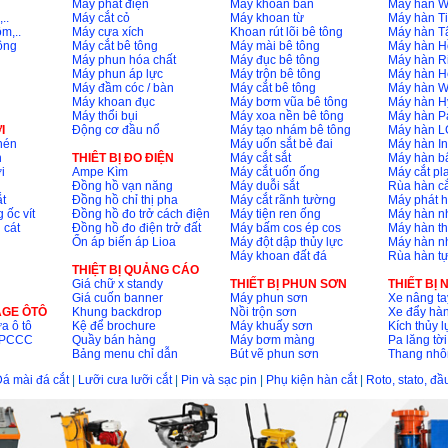
Máy phát điện
Máy khoan bàn
Máy hàn 
..
Máy cắt cỏ
Máy khoan từ
Máy hàn Ti
m,..
Máy cưa xích
Khoan rút lõi bê tông
Máy hàn T
ông
Máy cắt bê tông
Máy mài bê tông
Máy hàn H
Máy phun hóa chất
Máy đục bê tông
Máy hàn R
Máy phun áp lực
Máy trộn bê tông
Máy hàn H
Máy đầm cóc / bàn
Máy cắt bê tông
Máy hàn 
Máy khoan đục
Máy bơm vũa bê tông
Máy hàn H
Máy thổi bụi
Máy xoa nền bê tông
Máy hàn P
I
Động cơ đầu nổ
Máy tạo nhám bê tông
Máy hàn L
nén
Máy uốn sắt bẻ đai
Máy hàn I
n
THIÊT BỊ ĐO ĐIỆN
Máy cắt sắt
Máy hàn 
i
Ampe Kìm
Máy cắt uốn ống
Máy cắt p
Đồng hồ vạn năng
Máy duỗi sắt
Rùa hàn cắ
t
Đồng hồ chỉ thị pha
Máy cắt rãnh tường
Máy phát 
 ốc vít
Đồng hồ đo trở cách điện
Máy tiện ren ống
Máy hàn 
 cát
Đồng hồ đo điện trở đất
Máy bấm cos ép cos
Máy hàn th
Ổn áp biến áp Lioa
Máy đột dập thủy lực
Máy hàn n
Máy khoan đất đá
Rùa hàn t
THIỆT BỊ QUẢNG CÁO
Giá chữ x standy
THIẾT BỊ PHUN SƠN
THIẾT BỊ
Giá cuốn banner
Máy phun sơn
Xe nâng ta
AGE ÔTÔ
Khung backdrop
Nồi trộn sơn
Xe đẩy hà
a ô tô
Kệ để brochure
Máy khuấy sơn
Kích thủy l
ộ PCCC
Quầy bán hàng
Máy bơm màng
Pa lăng tời
Bảng menu chỉ dẫn
Bút vẽ phun sơn
Thang nh
á mài đá cắt
|
Lưỡi cưa lưỡi cắt
|
Pin và sạc pin
|
Phụ kiện hàn cắt
|
Roto, stato, đ