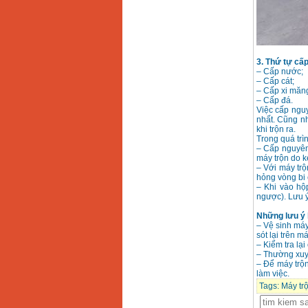
Giá
:
3980000
VND
Máy cưa xích chạy
xăng Stihl MS661
Giá
:
29900000
VND
3. Thứ tự cấ
– Cấp nước;
Máy cắt góc đa năng
Makita LS1019L
– Cấp cát;
(1510W)
– Cấp xi măn
Giá
:
14068000
VND
– Cấp đá.
Việc cấp nguy
nhất. Cũng n
khi trộn ra.
Bộ máy khoan 100
Trong quá trìn
chi tiết Bosch GSB
– Cấp nguyên 
13RE (650W)
máy trộn do kẹ
Giá
:
2200000
VND
– Với máy trộ
hỏng vòng bi
– Khi vào hộ
ngược). Lưu ý
Máy khoan Bosch
Những lưu ý 
GSB 16RE (750W)
– Vệ sinh máy
Giá
:
1850000
VND
sót lại trên má
– Kiểm tra lại
– Thường xuyê
– Để máy trộ
Động cơ xăng Honda
GX160 (5.5HP)
làm việc.
Giá
:
7200000
VND
Tags:
Máy trộ