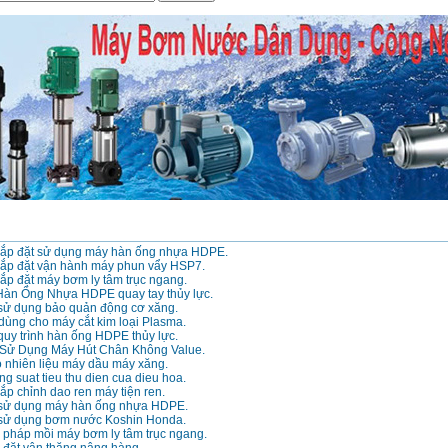
ắp đặt sử dụng máy hàn ống nhựa HDPE.
ắp đặt vận hành máy phun vẩy HSP7.
ắp đặt máy bơm ly tâm trục ngang.
n Ống Nhựa HDPE quay tay thủy lực.
ử dụng bảo quản động cơ xăng.
 dùng cho máy cắt kim loại Plasma.
uy trình hàn ống HDPE thủy lực.
Sử Dụng Máy Hút Chân Không Value.
 nhiên liệu máy dầu máy xăng.
ng suat tieu thu dien cua dieu hoa.
p chỉnh dao ren máy tiện ren.
sử dụng máy hàn ống nhựa HDPE.
sử dụng bơm nước Koshin Honda.
pháp mồi máy bơm ly tâm trục ngang.