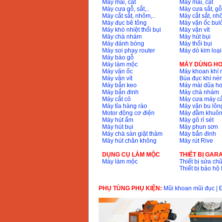
Máy mài, cắt
Máy mài, cắt
Máy cưa gỗ, sắt,..
Máy cưa sắt, gỗ,
Máy cắt sắt, nhôm,..
Máy cắt sắt, nhô
Máy đục bê tông
Máy vặn ốc bul
Máy khò nhiệt thổi bụi
Máy vặn vít
Máy chà nhám
Máy hút bụi
Máy đánh bóng
Máy thổi bụi
Máy soi phay router
Máy dò kim loại
Máy bào gỗ
Máy làm mộc
MÁY DÙNG HƠ
Máy vặn ốc
Máy khoan khí 
Máy vặn vít
Búa đục khí né
Máy bắn keo
Máy mài dũa hơ
Máy bắn đinh
Máy chà nhám
Máy cắt cỏ
Máy cưa máy cắ
Máy tỉa hàng rào
Máy vặn bu lông
Motor động cơ điện
Máy đầm khuôn
Máy hút ẩm
Máy gõ rỉ sét
Máy hút bụi
Máy phun sơn
Máy chà sàn giặt thảm
Máy bắn đinh
Máy hút chân không
Máy rút Rive
DỤNG CỤ LÀM MỘC
THIÊT BỊ GAR
Máy làm mộc
Thiết bị sửa chữ
Thiết bị bảo h
PHỤ TÙNG PHỤ KIỆN:
Mũi khoan mũi đục
|
Đ