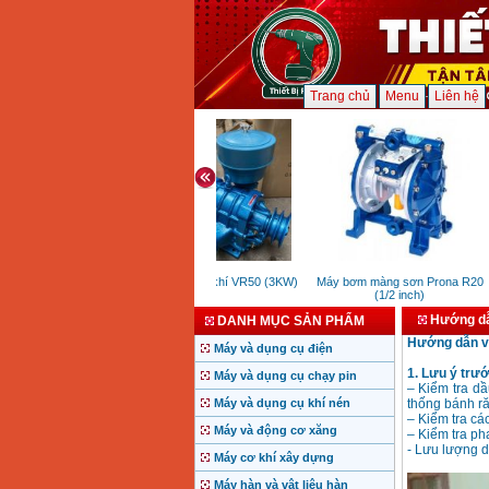
Trang chủ
Menu
Liên hệ
Đầu sục khí VR50 (3KW)
Máy bơm màng sơn Prona R20
(1/2 inch)
Hướng dẫ
DANH MỤC SẢN PHẨM
Hướng dẫn vậ
Máy và dụng cụ điện
1. Lưu ý trướ
Máy và dụng cụ chạy pin
– Kiểm tra dầ
Máy và dụng cụ khí nén
thống bánh ră
– Kiểm tra các 
Máy và động cơ xăng
– Kiểm tra ph
- Lưu lượng d
Máy cơ khí xây dựng
Máy hàn và vật liệu hàn