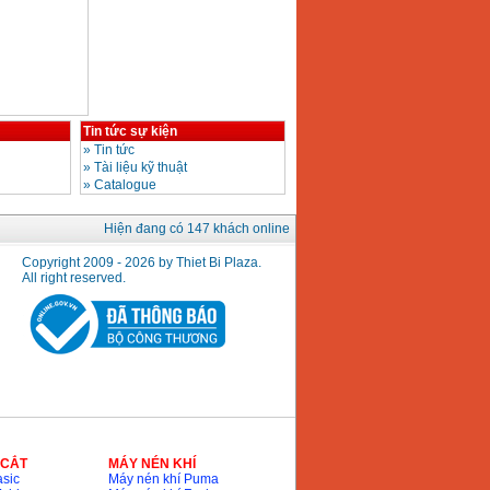
Tin tức sự kiện
»
Tin tức
»
Tài liệu kỹ thuật
»
Catalogue
Hiện đang có 147 khách online
Copyright 2009 - 2026 by Thiet Bi Plaza.
All right reserved.
 CẮT
MÁY NÉN KHÍ
sic
Máy nén khí Puma