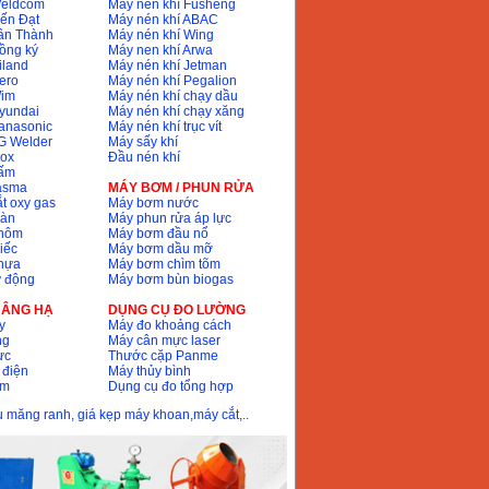
Weldcom
Máy nén khí Fusheng
ến Đạt
Máy nén khí ABAC
ân Thành
Máy nén khí Wing
ồng ký
Máy nen khí Arwa
iland
Máy nén khí Jetman
ero
Máy nén khí Pegalion
Wim
Máy nén khí chạy dầu
yundai
Máy nén khí chạy xăng
anasonic
Máy nén khí trục vít
G Welder
Máy sấy khí
nox
Đầu nén khí
bấm
lasma
MÁY BƠM / PHUN RỬA
t oxy gas
Máy bơm nước
hàn
Máy phun rửa áp lực
nhôm
Máy bơm đầu nổ
iếc
Máy bơm dầu mỡ
hựa
Máy bơm chìm tõm
ự động
Máy bơm bùn biogas
 NÂNG HẠ
DỤNG CỤ ĐO LƯỜNG
y
Máy đo khoảng cách
ng
Máy cân mực laser
ực
Thước cặp Panme
 điện
Máy thủy bình
ôm
Dụng cụ đo tổng hợp
ầu măng ranh, giá kẹp máy khoan,máy cắt,..