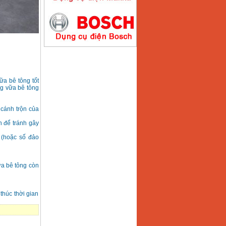
Máy hàn que điện tử
Hồng ký HK200E
Giá
:
4100000
VND
ữa bê tông tốt
ng vữa bê tông
Máy hàn que điện tử
Hồng Ký HK200N
Giá
:
2870000
VND
 cánh trộn của
n để tránh gây
 (hoặc số đảo
Máy bơm nước
Koshin SEV 50X
Giá
:
5750000
VND
ữa bê tông còn
thúc thời gian