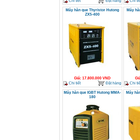
Chi tiết
Đặt hàng
Chi tiế
Máy hàn que Thyristor Hutong
Máy hàn
ZX5-400
Giá
:
17.800.000
VND
Gi
Chi tiết
Đặt hàng
Chi tiế
Máy hàn que IGBT Hutong MMA-
Máy hàn
180