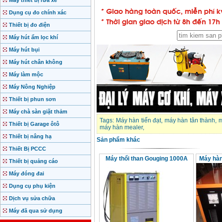
Máy thiết bị rửa xe
Dụng cụ đo chính xác
Thiết bị đo điện
Máy hút ẩm lọc khí
Máy hút bụi
Máy hút chân không
Máy làm mộc
Máy Nông Nghiệp
Thiết bị phun sơn
Máy chà sàn giặt thảm
Tags:
Máy hàn tiến đạt
,
máy hàn tân thành
,
m
Thiết bị Garage ôtô
máy hàn mealer
,
Thiết bị nâng hạ
Sản phẩm khác
Thiết Bị PCCC
Máy thổi than Gouging 1000A
Máy hàn
Thiết bị quảng cáo
Máy đóng đai
Dụng cụ phụ kiện
Dịch vụ sửa chữa
Máy đã qua sử dụng