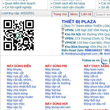
»
Quan điểm kinh doanh
»
Chinh sách đổi trả hàng
»
Các h
»
Cơ hội nghề nghiệp
»
Chính sách vận chuyển
»
Sơ đồ
Lượt truy cập: 40332551
Trang chủ
Menu
Liên hệ
THIẾT BỊ PLAZA
CÔNG TY TNHH MINH THIÊN LONG
VPHN:
14B Ngõ 200 Vĩnh Hưng, P
Kho Hà Nội:
68 Đường Vĩnh Quỳnh
VPĐN:
273 Trường Chinh, Q. Tha
VPHCM
: 133 Đào Cam Mộc, Phư
Kho
Bình Dương:
Vĩnh Phú 24, 
Điện thoại/ Zalo:
0986166533
*
091
E:
thietbiplaza@gmail.com
|
W:
thie
Follow us on
:
MÁY DÙNG ĐIỆN
MÁY DÙNG PIN
MÁY CHẠY XĂNG 
Máy khoan
Máy khoan
Máy bơm nước
Máy mài, cắt
Máy mài, cắt
Máy phát điện
Máy cưa gỗ, sắt,..
Máy cưa sắt, gỗ,..
Máy cắt cỏ
Máy cắt sắt, nhôm,..
Máy cắt sắt, nhôm,..
Máy cưa xích
Máy đục bê tông
Máy vặn ốc bulông
Máy cắt bê tông
Máy khò nhiệt thổi bụi
Máy vặn vít
Máy phun hóa chất
Máy chà nhám
Máy hút bụi
Máy phun áp lực
Máy đánh bóng
Máy thổi bụi
Máy đầm cóc / bàn
Máy soi phay router
Máy dò kim loại
Máy khoan đục
Máy bào gỗ
Máy thổi bụi
Máy làm mộc
MÁY DÙNG HƠI
Động cơ đầu nổ
Máy vặn ốc
Máy khoan khí nén