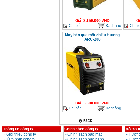
Giá
:
3.150.000
VND
G
Chi tiết
Đặt hàng
Chi tiế
Máy hàn que một chiều Hutong
ARC-200
Giá
:
3.300.000
VND
Chi tiết
Đặt hàng
Thông tin công ty
Chính sách công ty
Hỗ trợ 
»
Giới thiệu công ty
»
Chính sách bảo mật
»
Hướng
»
Tầm nhìn công ty
»
Chính sách bảo hành
»
Hướng