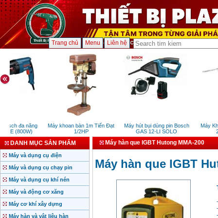
Trang chủ
Menu
Liên hệ
Bosch đa năng
Máy khoan bàn 1m Tiến Đạt
Máy hút bụi dùng pin Bosch
Máy Kho
DRE (800W)
1/2HP
GAS 12-LI SOLO
2
Máy hàn que IGBT Hutong MMA-200
DANH MỤC SẢN PHẨM
Máy và dụng cụ điện
Máy hàn que IGBT H
Máy và dụng cụ chạy pin
Máy và dụng cụ khí nén
Máy và động cơ xăng
Máy cơ khí xây dựng
Máy hàn và vật liệu hàn