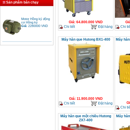
Sản phẩm bán chạy
Motor Hồng ký động
cơ Hồng ký
Giá
:
64.800.000
VND
Gi
Giá
:
2280000
VND
Chi tiết
Đặt hàng
Chi tiế
Máy hàn que Hutong BX1-400
Máy hàn
Bảng giá động cơ
diesel đầu nổ diesel
Giá
:
6500000
VND
Bảng giá mũi khoan
rút lõi bê tông
Giá
:
330000
VND
Máy khoan Bosch đa
năng GBH 2-26DRE
Giá
:
11.900.000
VND
(800W)
G
Chi tiết
Đặt hàng
Giá
:
3980000
VND
Chi tiế
Máy cưa xích chạy
Máy hàn que một chiều Hutong
Máy hàn
xăng Stihl MS661
ZX7-400
Giá
:
29900000
VND