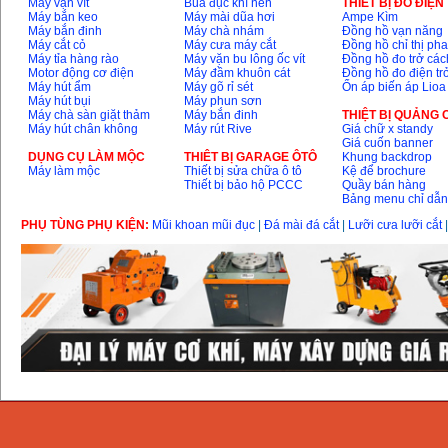
Máy vặn vít
Búa đục khí nén
THIÊT BỊ ĐO ĐIỆN
Máy bắn keo
Máy mài dũa hơi
Ampe Kìm
Máy bắn đinh
Máy chà nhám
Đồng hồ vạn năng
Máy cắt cỏ
Máy cưa máy cắt
Đồng hồ chỉ thị ph
Máy tỉa hàng rào
Máy vặn bu lông ốc vít
Đồng hồ đo trở các
Motor động cơ điện
Máy đầm khuôn cát
Đồng hồ đo điện tr
Máy hút ẩm
Máy gõ rỉ sét
Ổn áp biến áp Lioa
Máy hút bụi
Máy phun sơn
Máy chà sàn giặt thảm
Máy bắn đinh
THIỆT BỊ QUẢNG
Máy hút chân không
Máy rút Rive
Giá chữ x standy
Giá cuốn banner
DỤNG CỤ LÀM MỘC
THIÊT BỊ GARAGE ÔTÔ
Khung backdrop
Máy làm mộc
Thiết bị sửa chữa ô tô
Kệ để brochure
Thiết bị bảo hộ PCCC
Quầy bán hàng
Bảng menu chỉ dẫ
PHỤ TÙNG PHỤ KIỆN:
Mũi khoan mũi đục
|
Đá mài đá cắt
|
Lưỡi cưa lưỡi cắt