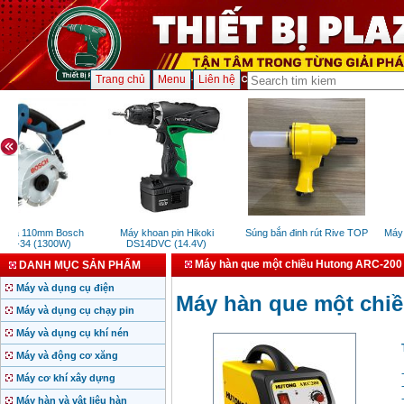
Trang chủ
Menu
Liên hệ
 đá 110mm Bosch
Máy khoan pin Hikoki
Súng bắn đinh rút Rive TOP
Máy k
3-34 (1300W)
DS14DVC (14.4V)
Máy hàn que một chiều Hutong ARC-200
DANH MỤC SẢN PHẨM
Máy và dụng cụ điện
Máy hàn que một chi
Máy và dụng cụ chạy pin
Máy và dụng cụ khí nén
Máy và động cơ xăng
Máy cơ khí xây dựng
Máy hàn và vật liệu hàn