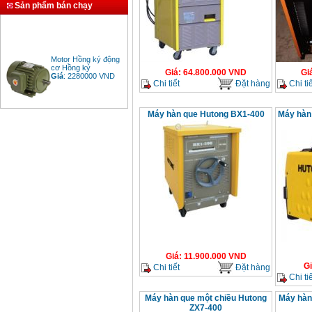
Sản phẩm bán chạy
Motor Hồng ký động
cơ Hồng ký
Giá
:
2280000
VND
Giá
:
64.800.000
VND
Gi
Chi tiết
Đặt hàng
Chi tiế
Máy hàn que Hutong BX1-400
Máy hàn
Bảng giá động cơ
diesel đầu nổ diesel
Giá
:
6500000
VND
Bảng giá mũi khoan
rút lõi bê tông
Giá
:
330000
VND
Máy khoan Bosch đa
năng GBH 2-26DRE
(800W)
Giá
:
11.900.000
VND
Giá
:
3980000
VND
G
Chi tiết
Đặt hàng
Chi tiế
Máy cưa xích chạy
Máy hàn que một chiều Hutong
Máy hàn
xăng Stihl MS661
Giá
:
29900000
VND
ZX7-400