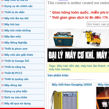
Máy thiết bị rửa xe
Dụng cụ đo chính xác
Thiết bị đo điện
Máy hút ẩm lọc khí
Máy hút bụi
Máy hút chân không
Máy làm mộc
Máy Nông Nghiệp
Thiết bị phun sơn
Máy chà sàn giặt thảm
Thiết bị Garage ôtô
Tags:
Máy hàn tiến đạt
,
máy hàn tân thành
,
m
Thiết bị nâng hạ
máy hàn mealer
,
Thiết Bị PCCC
Sản phẩm khác
Thiết bị quảng cáo
Máy thổi than Gouging 1000A
Máy hàn
Máy đóng đai
Dụng cụ phụ kiện
Dịch vụ sửa chữa
Máy đã qua sử dụng