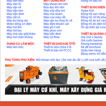
Máy làm mộc
MÁY DÙNG HƠI
Động cơ đầu nổ
Máy vặn ốc
Máy khoan khí nén
Máy vặn vít
Búa đục khí nén
THIÊT BỊ ĐO ĐIỆN
Máy bắn keo
Máy mài dũa hơi
Ampe Kìm
Máy bắn đinh
Máy chà nhám
Đồng hồ vạn năng
Máy cắt cỏ
Máy cưa máy cắt
Đồng hồ chỉ thị ph
Máy tỉa hàng rào
Máy vặn bu lông ốc vít
Đồng hồ đo trở các
Motor động cơ điện
Máy đầm khuôn cát
Đồng hồ đo điện tr
Máy hút ẩm
Máy gõ rỉ sét
Ổn áp biến áp Lioa
Máy hút bụi
Máy phun sơn
Máy chà sàn giặt thảm
Máy bắn đinh
THIỆT BỊ QUẢNG
Máy hút chân không
Máy rút Rive
Giá chữ x standy
Giá cuốn banner
DỤNG CỤ LÀM MỘC
THIÊT BỊ GARAGE ÔTÔ
Khung backdrop
Máy làm mộc
Thiết bị sửa chữa ô tô
Kệ để brochure
Thiết bị bảo hộ PCCC
Quầy bán hàng
Bảng menu chỉ dẫ
PHỤ TÙNG PHỤ KIỆN:
Mũi khoan mũi đục
|
Đá mài đá cắt
|
Lưỡi cưa lưỡi cắt