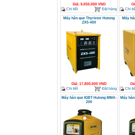
Giá
:
9.650.000
VND
G
Chi tiết
Đặt hàng
Chi tiế
Máy hàn que Thyristor Hutong
Máy hàn
ZX5-400
Giá
:
17.800.000
VND
Gi
Chi tiết
Đặt hàng
Chi tiế
Máy hàn que IGBT Hutong MMA-
Máy hàn
200