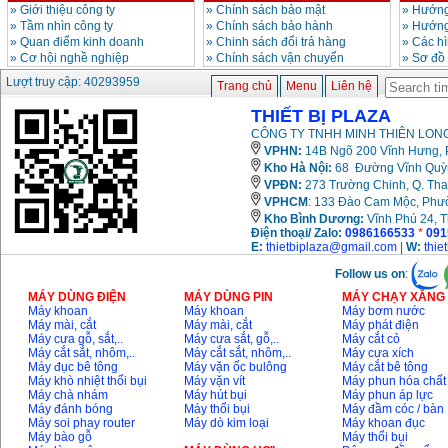
»
Giới thiệu công ty
»
Chính sách bảo mật
»
Hướng
»
Tầm nhìn công ty
»
Chính sách bảo hành
»
Hướng
»
Quan điểm kinh doanh
»
Chinh sách đổi trả hàng
»
Các h
»
Cơ hội nghề nghiệp
»
Chính sách vận chuyển
»
Sơ đồ
Lượt truy cập: 40293959
Trang chủ
Menu
Liên hệ
THIẾT BỊ PLAZA
CÔNG TY TNHH MINH THIÊN LONG
VPHN:
14B Ngõ 200 Vĩnh Hưng, P
Kho Hà Nội:
68 Đường Vĩnh Quỳnh
VPĐN:
273 Trường Chinh, Q. Tha
VPHCM
: 133 Đào Cam Mộc, Phư
Kho
Bình Dương:
Vĩnh Phú 24, 
Điện thoại/ Zalo:
0986166533
*
091
E:
thietbiplaza@gmail.com
|
W:
thie
Follow us on
:
MÁY DÙNG ĐIỆN
MÁY DÙNG PIN
MÁY CHẠY XĂNG 
Máy khoan
Máy khoan
Máy bơm nước
Máy mài, cắt
Máy mài, cắt
Máy phát điện
Máy cưa gỗ, sắt,..
Máy cưa sắt, gỗ,..
Máy cắt cỏ
Máy cắt sắt, nhôm,..
Máy cắt sắt, nhôm,..
Máy cưa xích
Máy đục bê tông
Máy vặn ốc bulông
Máy cắt bê tông
Máy khò nhiệt thổi bụi
Máy vặn vít
Máy phun hóa chất
Máy chà nhám
Máy hút bụi
Máy phun áp lực
Máy đánh bóng
Máy thổi bụi
Máy đầm cóc / bàn
Máy soi phay router
Máy dò kim loại
Máy khoan đục
Máy bào gỗ
Máy thổi bụi