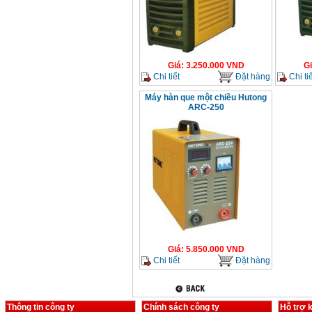
Giá
:
3.250.000
VND
G
Chi tiết
Đặt hàng
Chi tiế
Máy hàn que một chiều Hutong
ARC-250
Giá
:
5.850.000
VND
Chi tiết
Đặt hàng
Thông tin công ty
Chính sách công ty
Hỗ trợ 