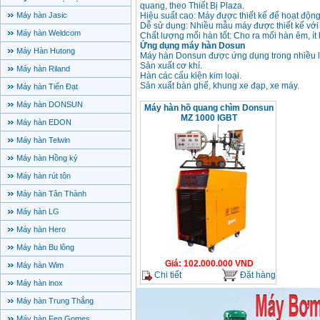
quang, theo Thiết Bị Plaza.
Máy hàn Jasic
Hiệu suất cao: Máy được thiết kế để hoạt động
Dễ sử dụng: Nhiều mẫu máy được thiết kế với 
Máy hàn Weldcom
Chất lượng mối hàn tốt: Cho ra mối hàn êm, ít
Ứng dụng máy hàn Dosun
Máy Hàn Hutong
Máy hàn Donsun được ứng dụng trong nhiều l
Sản xuất cơ khí.
Máy hàn Riland
Hàn các cấu kiện kim loại.
Sản xuất bàn ghế, khung xe đạp, xe máy.
Máy hàn Tiến Đạt
Máy hàn DONSUN
Máy hàn hồ quang chìm Donsun
MZ 1000 IGBT
Máy hàn EDON
Máy hàn Telwin
Máy hàn Hồng ký
Máy hàn rút tôn
Máy hàn Tân Thành
Máy hàn LG
Máy hàn Hero
Máy hàn Bu lông
Giá
:
102.000.000
VND
Máy hàn Wim
Chi tiết
Đặt hàng
Máy hàn inox
Máy hàn Trung Thắng
Máy hàn Feg Gomes