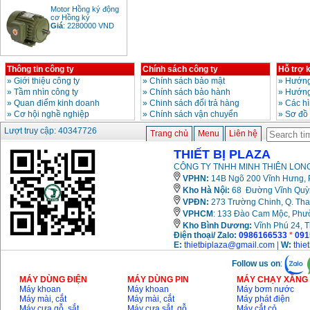
Motor Hồng ký động
cơ Hồng ký
Giá
:
2280000
VND
Thông tin công ty
Chính sách công ty
Hỗ trợ 
Bảng giá động cơ
diesel đầu nổ diesel
»
Giới thiệu công ty
»
Chính sách bảo mật
»
Hướng
Giá
:
6500000
VND
»
Tầm nhìn công ty
»
Chính sách bảo hành
»
Hướng
»
Quan điểm kinh doanh
»
Chinh sách đổi trả hàng
»
Các h
»
Cơ hội nghề nghiệp
»
Chính sách vận chuyển
»
Sơ đồ
Lượt truy cập: 40347726
Bảng giá mũi khoan
Trang chủ
Menu
Liên hệ
rút lõi bê tông
Giá
:
330000
VND
THIẾT BỊ PLAZA
CÔNG TY TNHH MINH THIÊN LONG
VPHN:
14B Ngõ 200 Vĩnh Hưng, P
Máy khoan Bosch đa
Kho Hà Nội:
68 Đường Vĩnh Quỳnh
năng GBH 2-26DRE
VPĐN:
273 Trường Chinh, Q. Tha
(800W)
Giá
:
3980000
VND
VPHCM
: 133 Đào Cam Mộc, Phư
Kho
Bình Dương:
Vĩnh Phú 24, 
Điện thoại/ Zalo:
0986166533
*
091
Máy cưa xích chạy
E:
thietbiplaza@gmail.com
|
W:
thie
xăng Stihl MS661
Giá
:
29900000
VND
Follow us on
:
MÁY DÙNG ĐIỆN
MÁY DÙNG PIN
MÁY CHẠY XĂNG 
Máy cắt góc đa năng
Máy khoan
Máy khoan
Máy bơm nước
Makita LS1019L
Máy mài, cắt
Máy mài, cắt
Máy phát điện
(1510W)
Máy cưa gỗ, sắt,..
Máy cưa sắt, gỗ,..
Máy cắt cỏ
Giá
:
14068000
VND