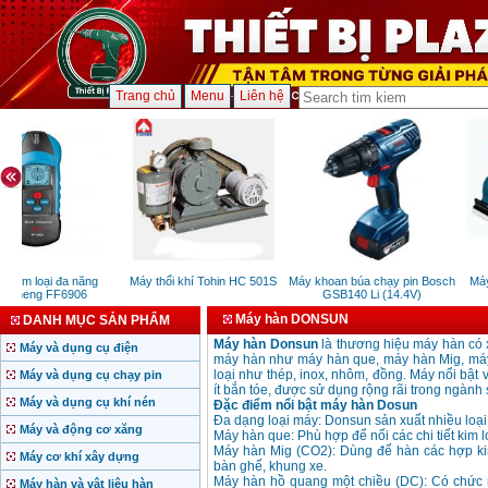
Trang chủ
Menu
Liên hệ
 kim loại đa năng
Máy thổi khí Tohin HC 501S
Máy khoan búa chạy pin Bosch
Máy
gcheng FF6906
GSB140 Li (14.4V)
Máy hàn DONSUN
DANH MỤC SẢN PHẨM
Máy hàn Donsun
là thương hiệu máy hàn có 
Máy và dụng cụ điện
máy hàn như máy hàn que, máy hàn Mig, máy
loại như thép, inox, nhôm, đồng. Máy nổi bật
Máy và dụng cụ chạy pin
ít bắn tóe, được sử dụng rộng rãi trong ngành 
Máy và dụng cụ khí nén
Đặc điểm nổi bật máy hàn Dosun
Đa dạng loại máy: Donsun sản xuất nhiều loạ
Máy và động cơ xăng
Máy hàn que: Phù hợp để nối các chi tiết kim lo
Máy hàn Mig (CO2): Dùng để hàn các hợp kim
Máy cơ khí xây dựng
bàn ghế, khung xe.
Máy hàn hồ quang một chiều (DC): Có chức
Máy hàn và vật liệu hàn