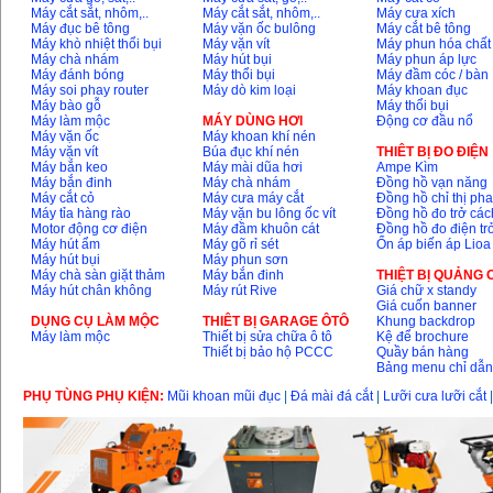
Máy cắt sắt, nhôm,..
Máy cắt sắt, nhôm,..
Máy cưa xích
Máy đục bê tông
Máy vặn ốc bulông
Máy cắt bê tông
Máy khò nhiệt thổi bụi
Máy vặn vít
Máy phun hóa chất
Máy chà nhám
Máy hút bụi
Máy phun áp lực
Bộ máy khoan 100
Máy đánh bóng
Máy thổi bụi
Máy đầm cóc / bàn
chi tiết Bosch GSB
Máy soi phay router
Máy dò kim loại
Máy khoan đục
13RE (650W)
Giá
:
2200000
VND
Máy bào gỗ
Máy thổi bụi
Máy làm mộc
MÁY DÙNG HƠI
Động cơ đầu nổ
Máy vặn ốc
Máy khoan khí nén
Máy vặn vít
Búa đục khí nén
THIÊT BỊ ĐO ĐIỆN
Máy bắn keo
Máy mài dũa hơi
Ampe Kìm
Máy bắn đinh
Máy chà nhám
Đồng hồ vạn năng
Máy khoan Bosch
Máy cắt cỏ
Máy cưa máy cắt
Đồng hồ chỉ thị ph
GSB 16RE (750W)
Giá
:
1850000
VND
Máy tỉa hàng rào
Máy vặn bu lông ốc vít
Đồng hồ đo trở các
Motor động cơ điện
Máy đầm khuôn cát
Đồng hồ đo điện tr
Máy hút ẩm
Máy gõ rỉ sét
Ổn áp biến áp Lioa
Máy hút bụi
Máy phun sơn
Động cơ xăng Honda
Máy chà sàn giặt thảm
Máy bắn đinh
THIỆT BỊ QUẢNG
GX160 (5.5HP)
Máy hút chân không
Máy rút Rive
Giá chữ x standy
Giá
:
7200000
VND
Giá cuốn banner
DỤNG CỤ LÀM MỘC
THIÊT BỊ GARAGE ÔTÔ
Khung backdrop
Máy làm mộc
Thiết bị sửa chữa ô tô
Kệ để brochure
Thiết bị bảo hộ PCCC
Quầy bán hàng
Bảng menu chỉ dẫ
Máy mài 100mm
Makita 9553B (710W)
Giá
:
1296000
VND
PHỤ TÙNG PHỤ KIỆN:
Mũi khoan mũi đục
|
Đá mài đá cắt
|
Lưỡi cưa lưỡi cắt