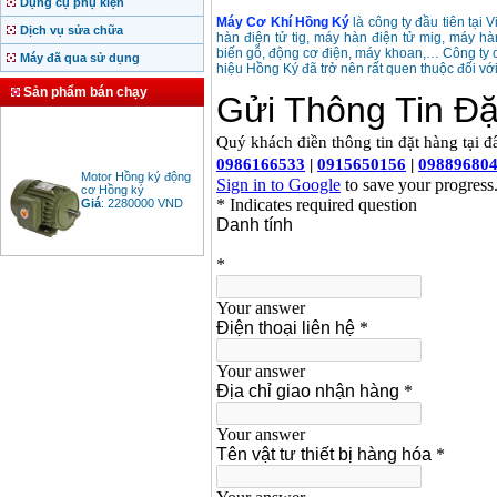
Dụng cụ phụ kiện
Máy Cơ Khí Hồng Ký
là công ty đầu tiên tại 
Dịch vụ sửa chữa
hàn điện tử tig, máy hàn điện tử mig, máy h
biến gỗ, động cơ điện, máy khoan,… Công ty 
Máy đã qua sử dụng
hiệu Hồng Ký đã trở nên rất quen thuộc đối vớ
Sản phẩm bán chạy
Motor Hồng ký động
cơ Hồng ký
Giá
:
2280000
VND
Bảng giá động cơ
diesel đầu nổ diesel
Giá
:
6500000
VND
Bảng giá mũi khoan
rút lõi bê tông
Giá
:
330000
VND
Máy khoan Bosch đa
năng GBH 2-26DRE
(800W)