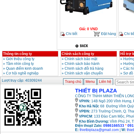
Giá
:
0
VND
Chi tiết
Đặt hàng
Chi tiế
Thông tin công ty
Chính sách công ty
Hỗ trợ 
»
Giới thiệu công ty
»
Chính sách bảo mật
»
Hướng
»
Tầm nhìn công ty
»
Chính sách bảo hành
»
Hướng
»
Quan điểm kinh doanh
»
Chinh sách đổi trả hàng
»
Các h
»
Cơ hội nghề nghiệp
»
Chính sách vận chuyển
»
Sơ đồ
Lượt truy cập: 40309244
Trang chủ
Menu
Liên hệ
THIẾT BỊ PLAZA
CÔNG TY TNHH MINH THIÊN LONG
VPHN:
14B Ngõ 200 Vĩnh Hưng, P
Kho Hà Nội:
68 Đường Vĩnh Quỳnh
VPĐN:
273 Trường Chinh, Q. Tha
VPHCM
: 133 Đào Cam Mộc, Phư
Kho
Bình Dương:
Vĩnh Phú 24, 
Điện thoại/ Zalo:
0986166533
*
091
E:
thietbiplaza@gmail.com
|
W:
thie