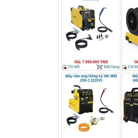
Máy mài 100mm
Makita 9553B (710W)
Giá
:
1296000
VND
Giá
:
7.990.000
VND
G
Chi tiết
Đặt hàng
Chi tiế
Máy hàn mig Hồng ký HK MIG
Má
250-1 (220V)
HK