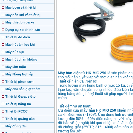
Phụ kiện máy hàn
Máy bơm và thiết bị
Máy nén khí và thiết bị
Máy thiết bị rửa xe
Dụng cụ đo chính xác
Thiết bị đo điện
Máy hút ẩm lọc khí
Máy hút bụi
Máy hút chân không
Máy làm mộc
Máy hàn điện tử HK MIG 250
là sản phẩm đa d
Máy Nông Nghiệp
cho mối hàn tuyệt đẹp với thời gian hàn không 
Thiết kế hiện đại, tiện lợi:
Thiết bị phun sơn
Trọng lượng máy trung bình ở mức 15 kg, thiế
Máy chà sàn giặt thảm
thao tác, vận chuyển trong nhiều điều kiện 
bằng bằng đồng hồ kỹ thuật số giúp người dùn
Thiết bị Garage ôtô
chỉnh.
Thiết bị nâng hạ
Tiết kiệm và an toàn:
Ưu điểm của
máy hàn HK MIG 250
khiến nhi
Thiết Bị PCCC
cả khi điện yếu (>180V). Ứng dụng tính ưu v
lượng đến 50% – 60% điện năng so với máy h
Thiết bị quảng cáo
độ bảo vệ (tự ngắt) khi quá nhiệt, quá tải h
Máy đóng đai
độ chống giật (250TP, 315l, 400l) đảm bảo 
trường ẩm ướt.