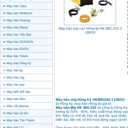
Máy hàn Jasic
Máy hàn Weldcom
Máy Hàn Hutong
Máy hàn Riland
Máy hàn mig co2 Hông ký HK MIG 250-3
(380V)
Máy hàn Tiến Đạt
Máy hàn DONSUN
Máy hàn EDON
Máy hàn Telwin
Máy hàn Hồng ký
Máy hàn tig
Máy hàn mig
Máy hàn que
Máy biến thế hàn
Máy hàn bấm
Máy hàn mig Hồng Ký HKMIG250-3 (380V)
tử Hồng ký, máy hàn Hồng ký giá rẻ.
Máy cắt plasma
Máy hàn Mig HK MIG 250
do công ty Hồng Ký 
lượng từ 50% - 60%, hiệu suất hoạt động cao
Máy hàn rút tôn
lớn. Máy có chế độ bảo vệ quá tải, quá nhiệt,
hiện đại, tiện lợi, có thể hoạt động ngay cả kh
Máy hàn Tân Thành
Máy hàn LG
Ứng dụng của máy hàn Mig : Hàn được trên hầu 