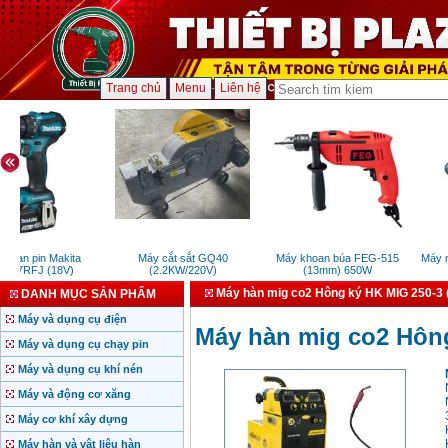
Trang chủ
Menu
Liên hệ
oan pin Makita
Máy cắt sắt GQ40
Máy khoan búa FEG-515
Máy m
87RFJ (18V)
(2.2KW/220V)
(13mm) 650W
Máy hàn mig co2 Hông ký HK MIG 250-3 
DANH MỤC SẢN PHẨM
Máy và dụng cụ điện
Máy hàn mig co2 Hông
Máy và dụng cụ chạy pin
Máy và dụng cụ khí nén
Máy và động cơ xăng
Máy cơ khí xây dựng
Máy hàn và vật liệu hàn