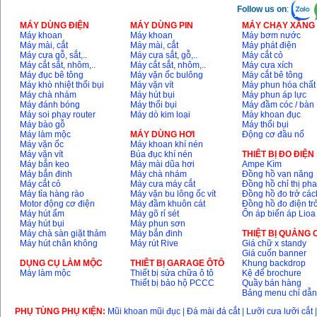
Follow us on
:
MÁY DÙNG ĐIỆN
MÁY DÙNG PIN
MÁY CHẠY XĂNG 
Máy khoan
Máy khoan
Máy bơm nước
Máy mài, cắt
Máy mài, cắt
Máy phát điện
Máy cưa gỗ, sắt,..
Máy cưa sắt, gỗ,..
Máy cắt cỏ
Máy cắt sắt, nhôm,..
Máy cắt sắt, nhôm,..
Máy cưa xích
Máy đục bê tông
Máy vặn ốc bulông
Máy cắt bê tông
Máy khò nhiệt thổi bụi
Máy vặn vít
Máy phun hóa chất
Máy chà nhám
Máy hút bụi
Máy phun áp lực
Máy đánh bóng
Máy thổi bụi
Máy đầm cóc / bàn
Máy soi phay router
Máy dò kim loại
Máy khoan đục
Máy bào gỗ
Máy thổi bụi
Máy làm mộc
MÁY DÙNG HƠI
Động cơ đầu nổ
Máy vặn ốc
Máy khoan khí nén
Máy vặn vít
Búa đục khí nén
THIÊT BỊ ĐO ĐIỆN
Máy bắn keo
Máy mài dũa hơi
Ampe Kìm
Máy bắn đinh
Máy chà nhám
Đồng hồ vạn năng
Máy cắt cỏ
Máy cưa máy cắt
Đồng hồ chỉ thị ph
Máy tỉa hàng rào
Máy vặn bu lông ốc vít
Đồng hồ đo trở các
Motor động cơ điện
Máy đầm khuôn cát
Đồng hồ đo điện tr
Máy hút ẩm
Máy gõ rỉ sét
Ổn áp biến áp Lioa
Máy hút bụi
Máy phun sơn
Máy chà sàn giặt thảm
Máy bắn đinh
THIỆT BỊ QUẢNG
Máy hút chân không
Máy rút Rive
Giá chữ x standy
Giá cuốn banner
DỤNG CỤ LÀM MỘC
THIÊT BỊ GARAGE ÔTÔ
Khung backdrop
Máy làm mộc
Thiết bị sửa chữa ô tô
Kệ để brochure
Thiết bị bảo hộ PCCC
Quầy bán hàng
Bảng menu chỉ dẫ
PHỤ TÙNG PHỤ KIỆN:
Mũi khoan mũi đục
|
Đá mài đá cắt
|
Lưỡi cưa lưỡi cắt