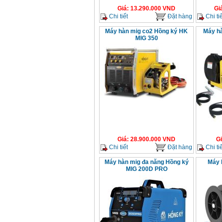
Giá
:
13.290.000
VND
Gi
Chi tiết
Đặt hàng
Chi tiế
Máy hàn mig co2 Hồng ký HK
Máy hà
MIG 350
Giá
:
28.900.000
VND
G
Chi tiết
Đặt hàng
Chi tiế
Máy hàn mig đa năng Hồng ký
Máy 
MIG 200D PRO