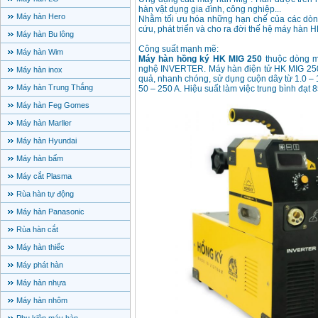
hàn vật dụng gia đình, công nghiệp...
Máy hàn Hero
Nhằm tối ưu hóa những hạn chế của các dòng
cứu, phát triển và cho ra đời thế hệ máy hàn H
Máy hàn Bu lông
Công suất mạnh mẽ:
Máy hàn Wim
Máy hàn hồng ký HK MIG 250
thuộc dòng m
nghệ INVERTER. Máy hàn điện tử HK MIG 250 
Máy hàn inox
quả, nhanh chóng, sử dụng cuộn dây từ 1.0 – 
Máy hàn Trung Thắng
50 – 250 A. Hiệu suất làm việc trung bình đạt 
Máy hàn Feg Gomes
Máy hàn Marller
Máy hàn Hyundai
Máy hàn bấm
Máy cắt Plasma
Rùa hàn tự động
Máy hàn Panasonic
Rùa hàn cắt
Máy hàn thiếc
Máy phát hàn
Máy hàn nhựa
Máy hàn nhôm