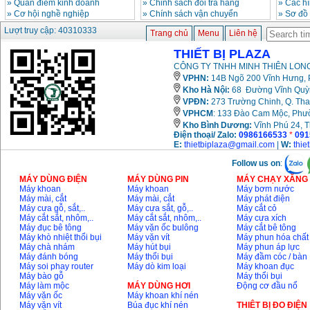
»
Quan điểm kinh doanh
»
Chinh sách đổi trả hàng
»
Các h
»
Cơ hội nghề nghiệp
»
Chính sách vận chuyển
»
Sơ đồ
Lượt truy cập: 40310333
Trang chủ
Menu
Liên hệ
THIẾT BỊ PLAZA
CÔNG TY TNHH MINH THIÊN LONG
VPHN:
14B Ngõ 200 Vĩnh Hưng, P
Kho Hà Nội:
68 Đường Vĩnh Quỳnh
VPĐN:
273 Trường Chinh, Q. Tha
VPHCM
: 133 Đào Cam Mộc, Phư
Kho
Bình Dương:
Vĩnh Phú 24, 
Điện thoại/ Zalo:
0986166533
*
091
E:
thietbiplaza@gmail.com
|
W:
thie
Follow us on
:
MÁY DÙNG ĐIỆN
MÁY DÙNG PIN
MÁY CHẠY XĂNG 
Máy khoan
Máy khoan
Máy bơm nước
Máy mài, cắt
Máy mài, cắt
Máy phát điện
Máy cưa gỗ, sắt,..
Máy cưa sắt, gỗ,..
Máy cắt cỏ
Máy cắt sắt, nhôm,..
Máy cắt sắt, nhôm,..
Máy cưa xích
Máy đục bê tông
Máy vặn ốc bulông
Máy cắt bê tông
Máy khò nhiệt thổi bụi
Máy vặn vít
Máy phun hóa chất
Máy chà nhám
Máy hút bụi
Máy phun áp lực
Máy đánh bóng
Máy thổi bụi
Máy đầm cóc / bàn
Máy soi phay router
Máy dò kim loại
Máy khoan đục
Máy bào gỗ
Máy thổi bụi
Máy làm mộc
MÁY DÙNG HƠI
Động cơ đầu nổ
Máy vặn ốc
Máy khoan khí nén
Máy vặn vít
Búa đục khí nén
THIÊT BỊ ĐO ĐIỆN