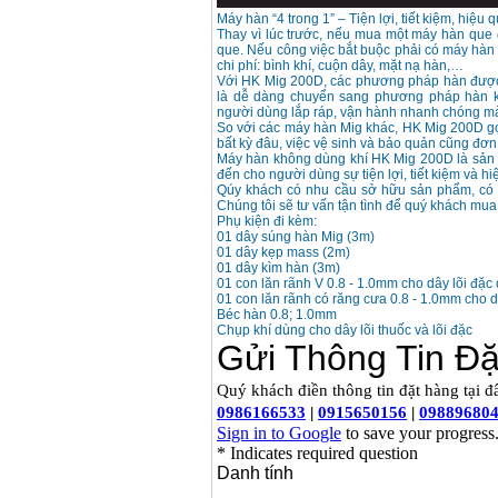
Giá
:
3980000
VND
Máy hàn “4 trong 1” – Tiện lợi, tiết kiệm, hiệu 
Thay vì lúc trước, nếu mua một máy hàn que 
Máy cưa xích chạy
que. Nếu công việc bắt buộc phải có máy hàn 
xăng Stihl MS661
chi phí: bình khí, cuộn dây, mặt nạ hàn,…
Giá
:
29900000
VND
Với HK Mig 200D, các phương pháp hàn được t
là dễ dàng chuyển sang phương pháp hàn kh
người dùng lắp ráp, vận hành nhanh chóng mà
Máy cắt góc đa năng
So với các máy hàn Mig khác, HK Mig 200D gọ
Makita LS1019L
bất kỳ đâu, việc vệ sinh và bảo quản cũng đơn
(1510W)
Giá
:
14068000
VND
Máy hàn không dùng khí HK Mig 200D là sản
đến cho người dùng sự tiện lợi, tiết kiệm và h
Qúy khách có nhu cầu sở hữu sản phẩm, có th
Chúng tôi sẽ tư vấn tận tình để quý khách mu
Phụ kiện đi kèm:
Bộ máy khoan 100
01 dây súng hàn Mig (3m)
chi tiết Bosch GSB
13RE (650W)
01 dây kẹp mass (2m)
Giá
:
2200000
VND
01 dây kìm hàn (3m)
01 con lăn rãnh V 0.8 - 1.0mm cho dây lõi đặc
01 con lăn rãnh có răng cưa 0.8 - 1.0mm cho d
Béc hàn 0.8; 1.0mm
Chụp khí dùng cho dây lõi thuốc và lõi đặc
Máy khoan Bosch
GSB 16RE (750W)
Giá
:
1850000
VND
Động cơ xăng Honda
GX160 (5.5HP)
Giá
:
7200000
VND