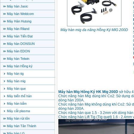
Máy hàn Jasic
Máy hàn Weldcom
Máy Hàn Hutong
Máy hàn Riland
Máy hàn mig đa năng Hồng Ký MIG 200D
Máy hàn Tiến Đạt
Máy hàn DONSUN
Máy hàn EDON
Máy hàn Telwin
Máy hàn Hồng ký
Máy hàn tig
Máy hàn mig
Máy hàn que
Máy hàn Mig Hồng Ký HK Mig 200D
sở hữu 4 
Chức năng hàn Mig dùng khí Co2: Sử dụng dây
Máy biến thế hàn
dòng hàn 200A.
Máy hàn bấm
Chức năng hàn Mig không dùng khí Co2: Sử dụ
dòng hàn 200A.
Máy cắt plasma
Chức năng hàn que 1.5 - 3.2mm với dòng hàn
Chức năng hàn Lift Tig (Tig quẹt) 1.6 - 2.4mm
Máy hàn rút tôn
Máy hàn Tân Thành
Máy hàn LG