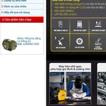
Dụng cụ phụ kiện
Dịch vụ sửa chữa
Máy đã qua sử dụng
Sản phẩm bán chạy
Motor Hồng ký động
cơ Hồng ký
Giá
:
2280000
VND
Bảng giá động cơ
diesel đầu nổ diesel
Giá
:
6500000
VND
Bảng giá mũi khoan
rút lõi bê tông
Giá
:
330000
VND
Máy khoan Bosch đa
năng GBH 2-26DRE
(800W)