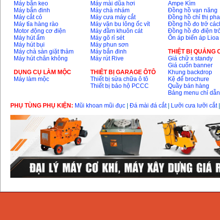
Máy bắn keo
Máy mài dũa hơi
Ampe Kìm
Máy bắn đinh
Máy chà nhám
Đồng hồ vạn năng
Máy cắt cỏ
Máy cưa máy cắt
Đồng hồ chỉ thị ph
Máy tỉa hàng rào
Máy vặn bu lông ốc vít
Đồng hồ đo trở các
Motor động cơ điện
Máy đầm khuôn cát
Đồng hồ đo điện tr
Máy hút ẩm
Máy gõ rỉ sét
Ổn áp biến áp Lioa
Máy hút bụi
Máy phun sơn
Máy chà sàn giặt thảm
Máy bắn đinh
THIỆT BỊ QUẢNG
Máy hút chân không
Máy rút Rive
Giá chữ x standy
Giá cuốn banner
DỤNG CỤ LÀM MỘC
THIÊT BỊ GARAGE ÔTÔ
Khung backdrop
Máy làm mộc
Thiết bị sửa chữa ô tô
Kệ để brochure
Thiết bị bảo hộ PCCC
Quầy bán hàng
Bảng menu chỉ dẫ
PHỤ TÙNG PHỤ KIỆN:
Mũi khoan mũi đục
|
Đá mài đá cắt
|
Lưỡi cưa lưỡi cắt