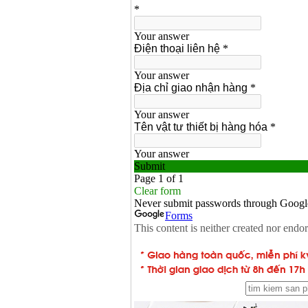
Máy mài 100mm
Makita 9553B (710W)
Giá
:
1296000
VND