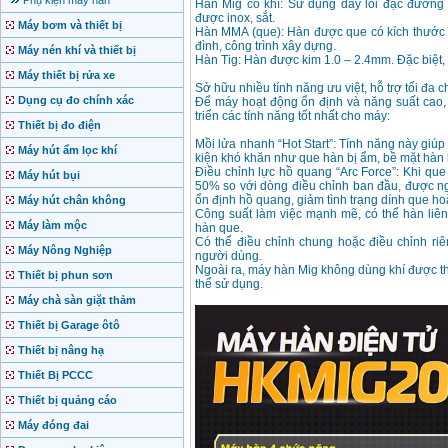
Phụ kiện máy hàn
Hàn Mig có khí: Sử dụng dây lõi đặc đường
được inox, sắt.
Máy bơm và thiết bị
Hàn MMA (que): Hàn được que có kích thước 
đình, công trình xây dựng.
Máy nén khí và thiết bị
Hàn Tig: Hàn được kim 1.0 – 2.4mm. Đặc biệt, h
Máy thiết bị rửa xe
Sở hữu nhiều tính năng ưu việt, hỗ trợ tối đa 
Dụng cụ đo chính xác
Để máy hoạt động ổn định và năng suất cao,
triển các tính năng tốt nhất cho máy:
Thiết bị đo điện
Mồi lửa nhanh “Hot Start”: Tính năng này giúp
Máy hút ẩm lọc khí
kiện khó khăn như que hàn bị ẩm, bề mặt hàn
Điều chỉnh lực hồ quang “Arc Force”: Khi qu
Máy hút bụi
50% so với dòng điều chỉnh ban đầu, được ng
ổn định hồ quang, giảm tình trạng dính que ho
Máy hút chân không
Công suất làm việc mạnh mẽ, có thể hàn liên
Máy làm mộc
hàn que.
Có thể điều chỉnh chung hoặc điều chỉnh riê
Máy Nông Nghiệp
người dùng.
Ngoài ra, máy hàn Mig không dùng khí được th
Thiết bị phun sơn
thể sử dụng.
Máy chà sàn giặt thảm
Thiết bị Garage ôtô
Thiết bị nâng hạ
Thiết Bị PCCC
Thiết bị quảng cáo
Máy đóng đai