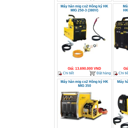
Máy hàn mig co2 Hông ký HK
Má
MIG 250-3 (380V)
HK
Giá
:
13.690.000
VND
Gi
Chi tiết
Đặt hàng
Chi tiế
Máy hàn mig co2 Hồng ký HK
Máy hà
MIG 350