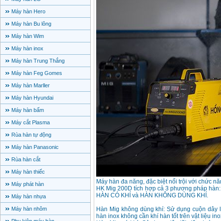
Máy hàn Hero
Máy hàn Bu lông
Máy hàn Wim
Máy hàn inox
Máy hàn Trung Thắng
Máy hàn Feg Gomes
Máy hàn Marller
Máy hàn Hyundai
Máy hàn bấm
Máy cắt Plasma
Rùa hàn tự động
Máy hàn Panasonic
Rùa hàn cắt
Máy hàn thiếc
Máy hàn đa năng, đặc biệt nổi trội với chức n
Máy phát hàn
HK Mig 200D tích hợp cả 3 phương pháp hàn: 
HÀN CÓ KHÍ và HÀN KHÔNG DÙNG KHÍ.
Máy hàn nhựa
Máy hàn nhôm
Hàn Mig không dùng khí: Sử dụng cuộn dây l
hàn inox không cần khí hàn tốt trên vật liệu ino