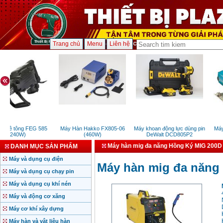
Trang chủ
Menu
Liên hệ
 bê tông FEG 585
Máy Hàn Hakko FX805-06
Máy khoan động lực dùng pin
Máy c
(1240W)
(460W)
DeWalt DCD805P2
Máy hàn mig đa năng Hồng Ký MIG 200D
DANH MỤC SẢN PHẨM
Máy và dụng cụ điện
Máy hàn mig đa năng
Máy và dụng cụ chạy pin
Máy và dụng cụ khí nén
Máy và động cơ xăng
Máy cơ khí xây dựng
Máy hàn và vật liệu hàn