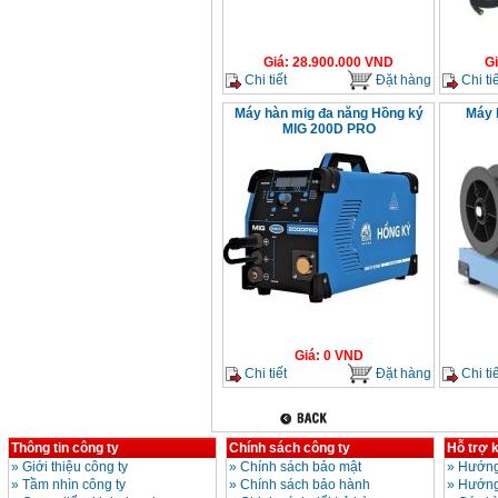
Giá
:
28.900.000
VND
G
Chi tiết
Đặt hàng
Chi tiế
Máy hàn mig đa năng Hồng ký
Máy 
MIG 200D PRO
Giá
:
0
VND
Chi tiết
Đặt hàng
Chi tiế
Thông tin công ty
Chính sách công ty
Hỗ trợ 
»
Giới thiệu công ty
»
Chính sách bảo mật
»
Hướng
»
Tầm nhìn công ty
»
Chính sách bảo hành
»
Hướng