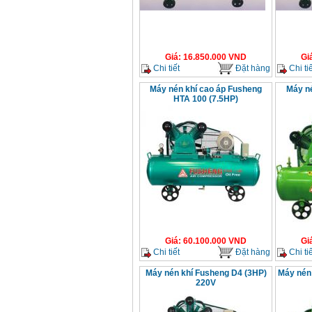
Giá
:
16.850.000
VND
Gi
Chi tiết
Đặt hàng
Chi tiế
Máy nén khí cao áp Fusheng
Máy n
HTA 100 (7.5HP)
Giá
:
60.100.000
VND
Gi
Chi tiết
Đặt hàng
Chi tiế
Máy nén khí Fusheng D4 (3HP)
Máy nén 
220V