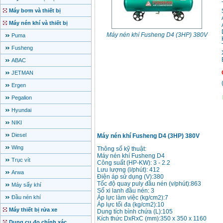
Máy bơm và thiết bị
Máy nén khí và thiết bị
Máy nén khí Fusheng D4 (3HP) 380V
Puma
Fusheng
ABAC
JETMAN
Ergen
Pegalion
Hyundai
NIKI
Diesel
Máy nén khí Fusheng D4 (3HP) 380V
Wing
Thông số kỹ thuật:
Máy nén khí Fusheng D4
Trục vít
Công suất (HP-KW): 3 - 2.2
Lưu lượng (l/phút): 412
Arwa
Điện áp sử dụng (V):380
Tốc độ quay puly đầu nén (v/phút):863
Máy sấy khí
Số xi lanh đầu nén: 3
Đầu nén khí
Áp lực làm việc (kg/cm2):7
Áp lực tối đa (kg/cm2):10
Máy thiết bị rửa xe
Dung tích bình chứa (L):105
Kích thức DxRxC (mm):350 x 350 x 1160
Dụng cụ đo chính xác