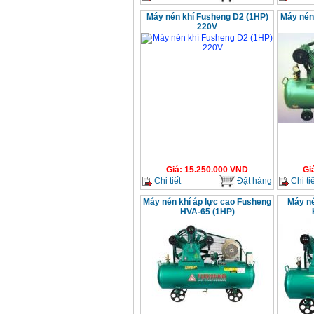
Máy nén khí Fusheng D2 (1HP)
Máy nén
220V
Giá
:
15.250.000
VND
Gi
Chi tiết
Đặt hàng
Chi tiế
Máy nén khí áp lực cao Fusheng
Máy né
HVA-65 (1HP)