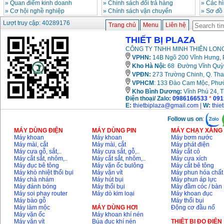
»
Quan điểm kinh doanh
»
Chinh sách đổi trả hàng
»
Các h
»
Cơ hội nghề nghiệp
»
Chính sách vận chuyển
»
Sơ đồ
Lượt truy cập: 40289176
Trang chủ
Menu
Liên hệ
THIẾT BỊ PLAZA
CÔNG TY TNHH MINH THIÊN LONG
VPHN:
14B Ngõ 200 Vĩnh Hưng, P
Kho Hà Nội:
68 Đường Vĩnh Quỳnh
VPĐN:
273 Trường Chinh, Q. Tha
VPHCM
: 133 Đào Cam Mộc, Phư
Kho
Bình Dương:
Vĩnh Phú 24, 
Điện thoại/ Zalo:
0986166533
*
091
E:
thietbiplaza@gmail.com
|
W:
thie
Follow us on
:
MÁY DÙNG ĐIỆN
MÁY DÙNG PIN
MÁY CHẠY XĂNG 
Máy khoan
Máy khoan
Máy bơm nước
Máy mài, cắt
Máy mài, cắt
Máy phát điện
Máy cưa gỗ, sắt,..
Máy cưa sắt, gỗ,..
Máy cắt cỏ
Máy cắt sắt, nhôm,..
Máy cắt sắt, nhôm,..
Máy cưa xích
Máy đục bê tông
Máy vặn ốc bulông
Máy cắt bê tông
Máy khò nhiệt thổi bụi
Máy vặn vít
Máy phun hóa chất
Máy chà nhám
Máy hút bụi
Máy phun áp lực
Máy đánh bóng
Máy thổi bụi
Máy đầm cóc / bàn
Máy soi phay router
Máy dò kim loại
Máy khoan đục
Máy bào gỗ
Máy thổi bụi
Máy làm mộc
MÁY DÙNG HƠI
Động cơ đầu nổ
Máy vặn ốc
Máy khoan khí nén
Máy vặn vít
Búa đục khí nén
THIÊT BỊ ĐO ĐIỆN