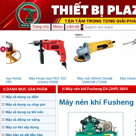
Trang chủ
Menu
Liên hệ
ê tông Honda
Máy khoan búa FEG-515
Máy mài 100mm Dewalt
Máy khoan 
5.5HP)
(13mm) 650W
DW810B (710W)
(
Máy nén khí Fusheng D4 (3HP) 380V
DANH MỤC SẢN PHẨM
Máy và dụng cụ điện
Máy nén khí Fusheng 
Máy và dụng cụ chạy pin
Máy và dụng cụ khí nén
Máy và động cơ xăng
Máy cơ khí xây dựng
Máy hàn và vật liệu hàn