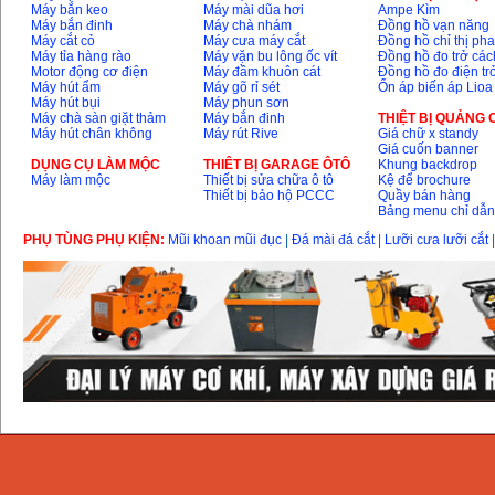
Máy bắn keo
Máy mài dũa hơi
Ampe Kìm
Máy bắn đinh
Máy chà nhám
Đồng hồ vạn năng
Máy cắt cỏ
Máy cưa máy cắt
Đồng hồ chỉ thị ph
Máy tỉa hàng rào
Máy vặn bu lông ốc vít
Đồng hồ đo trở các
Motor động cơ điện
Máy đầm khuôn cát
Đồng hồ đo điện tr
Máy hút ẩm
Máy gõ rỉ sét
Ổn áp biến áp Lioa
Máy hút bụi
Máy phun sơn
Máy chà sàn giặt thảm
Máy bắn đinh
THIỆT BỊ QUẢNG
Máy hút chân không
Máy rút Rive
Giá chữ x standy
Giá cuốn banner
DỤNG CỤ LÀM MỘC
THIÊT BỊ GARAGE ÔTÔ
Khung backdrop
Máy làm mộc
Thiết bị sửa chữa ô tô
Kệ để brochure
Thiết bị bảo hộ PCCC
Quầy bán hàng
Bảng menu chỉ dẫ
PHỤ TÙNG PHỤ KIỆN:
Mũi khoan mũi đục
|
Đá mài đá cắt
|
Lưỡi cưa lưỡi cắt