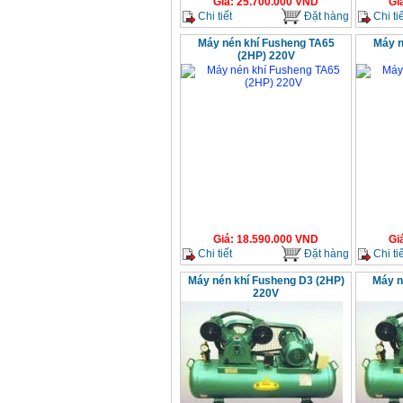
Giá
:
25.700.000
VND
Gi
Chi tiết
Đặt hàng
Chi tiế
Máy nén khí Fusheng TA65
Máy n
(2HP) 220V
Giá
:
18.590.000
VND
Gi
Chi tiết
Đặt hàng
Chi tiế
Máy nén khí Fusheng D3 (2HP)
Máy n
220V