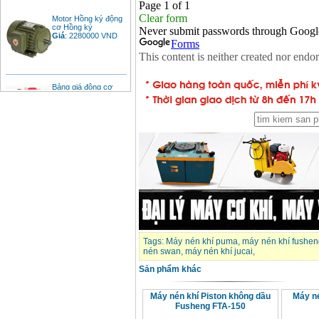
Motor Hồng ký động
cơ Hồng ký
Giá
:
2280000
VND
Bảng giá động cơ
diesel đầu nổ diesel
Giá
:
6500000
VND
Bảng giá mũi khoan
rút lõi bê tông
Giá
:
330000
VND
Máy khoan Bosch đa
năng GBH 2-26DRE
(800W)
Giá
:
3980000
VND
Tags:
Máy nén khí puma
,
máy nén khí fushe
nén swan
,
máy nén khí jucai
,
Máy cưa xích chạy
xăng Stihl MS661
Sản phẩm khác
Giá
:
29900000
VND
Máy nén khí Piston không dầu
Máy n
Máy cắt góc đa năng
Fusheng FTA-150
Makita LS1019L
(1510W)