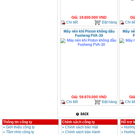
Giá
:
19.600.000
VND
Gi
Chi tiết
Đặt hàng
Chi tiế
Máy nén khí Piston không dầu
Máy né
Fusheng FVA-30
F
Giá
:
59.970.000
VND
Giá
Chi tiết
Đặt hàng
Chi tiế
Thông tin công ty
Chính sách công ty
Hỗ trợ 
»
Giới thiệu công ty
»
Chính sách bảo mật
»
Hướng
»
Tầm nhìn công ty
»
Chính sách bảo hành
»
Hướng