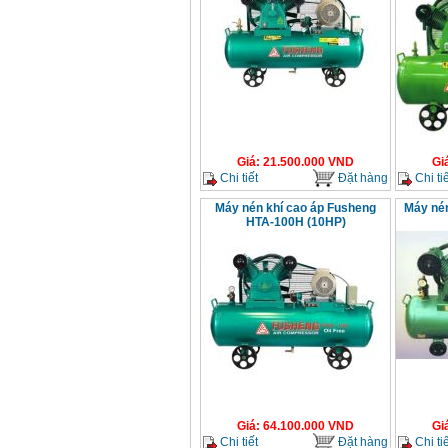
Giá
:
21.500.000
VND
Gi
Chi tiết
Đặt hàng
Chi tiế
Máy nén khí cao áp Fusheng
Máy nén
HTA-100H (10HP)
Giá
:
64.100.000
VND
Gi
Chi tiết
Đặt hàng
Chi tiế