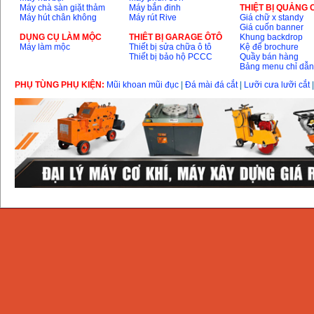
Máy chà sàn giặt thảm
Máy bắn đinh
THIỆT BỊ QUẢNG
Máy hút chân không
Máy rút Rive
Giá chữ x standy
Giá cuốn banner
DỤNG CỤ LÀM MỘC
THIÊT BỊ GARAGE ÔTÔ
Khung backdrop
Máy làm mộc
Thiết bị sửa chữa ô tô
Kệ để brochure
Thiết bị bảo hộ PCCC
Quầy bán hàng
Bảng menu chỉ dẫ
PHỤ TÙNG PHỤ KIỆN:
Mũi khoan mũi đục
|
Đá mài đá cắt
|
Lưỡi cưa lưỡi cắt