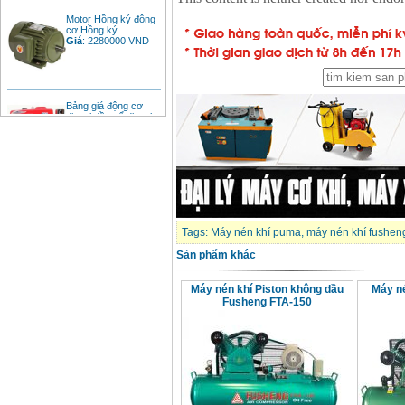
Motor Hồng ký động
cơ Hồng ký
Giá
:
2280000
VND
Bảng giá động cơ
diesel đầu nổ diesel
Giá
:
6500000
VND
Bảng giá mũi khoan
rút lõi bê tông
Giá
:
330000
VND
Tags:
Máy nén khí puma
,
máy nén khí fushen
Máy khoan Bosch đa
Sản phẩm khác
năng GBH 2-26DRE
(800W)
Giá
:
3980000
VND
Máy nén khí Piston không dầu
Máy n
Fusheng FTA-150
Máy cưa xích chạy
xăng Stihl MS661
Giá
:
29900000
VND
Máy cắt góc đa năng
Makita LS1019L
(1510W)