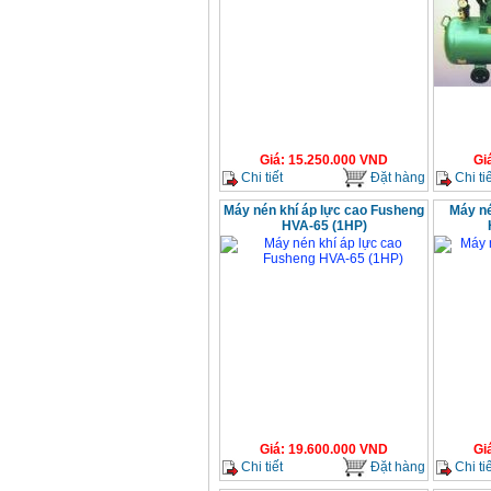
Giá
:
15.250.000
VND
Gi
Chi tiết
Đặt hàng
Chi tiế
Máy nén khí áp lực cao Fusheng
Máy né
HVA-65 (1HP)
Giá
:
19.600.000
VND
Gi
Chi tiết
Đặt hàng
Chi tiế