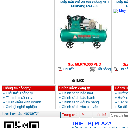
Máy nén khí Piston không dầu
Máy né
Fusheng FVA-30
F
Giá
:
59.970.000
VND
Giá
Chi tiết
Đặt hàng
Chi tiế
Thông tin công ty
Chính sách công ty
Hỗ trợ 
»
Giới thiệu công ty
»
Chính sách bảo mật
»
Hướng
»
Tầm nhìn công ty
»
Chính sách bảo hành
»
Hướng
»
Quan điểm kinh doanh
»
Chinh sách đổi trả hàng
»
Các h
»
Cơ hội nghề nghiệp
»
Chính sách vận chuyển
»
Sơ đồ
Lượt truy cập: 40289721
Trang chủ
Menu
Liên hệ
THIẾT BỊ PLAZA