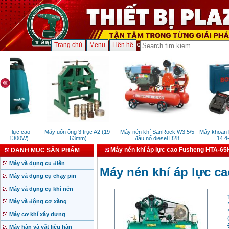
Trang chủ
Menu
Liên hệ
áp lực cao
Máy uốn ống 3 trục A2 (19-
Máy nén khí SanRock W3.5/5
Máy khoan bú
2 (1300W)
63mm)
đầu nổ diesel D28
14.4-2
Máy nén khí áp lực cao Fusheng HTA-65
DANH MỤC SẢN PHẨM
Máy và dụng cụ điện
Máy nén khí áp lực c
Máy và dụng cụ chạy pin
Máy và dụng cụ khí nén
Máy và động cơ xăng
Máy cơ khí xây dựng
Máy hàn và vật liệu hàn