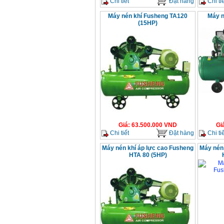
Chi tiết
Đặt hàng
Chi tiế
Máy nén khí Fusheng TA120
Máy n
(15HP)
Giá
:
63.500.000
VND
Gi
Chi tiết
Đặt hàng
Chi tiế
Máy nén khí áp lực cao Fusheng
Máy nén 
HTA 80 (5HP)