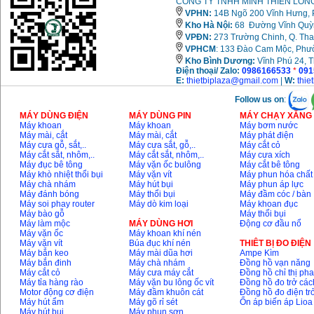
CÔNG TY TNHH MINH THIÊN LONG
VPHN:
14B Ngõ 200 Vĩnh Hưng, P
Kho Hà Nội:
68 Đường Vĩnh Quỳnh
VPĐN:
273 Trường Chinh, Q. Tha
VPHCM
: 133 Đào Cam Mộc, Phư
Kho
Bình Dương:
Vĩnh Phú 24, 
Điện thoại/ Zalo:
0986166533
*
091
E:
thietbiplaza@gmail.com
|
W:
thie
Follow us on
:
MÁY DÙNG ĐIỆN
MÁY DÙNG PIN
MÁY CHẠY XĂNG 
Máy khoan
Máy khoan
Máy bơm nước
Máy mài, cắt
Máy mài, cắt
Máy phát điện
Máy cưa gỗ, sắt,..
Máy cưa sắt, gỗ,..
Máy cắt cỏ
Máy cắt sắt, nhôm,..
Máy cắt sắt, nhôm,..
Máy cưa xích
Máy đục bê tông
Máy vặn ốc bulông
Máy cắt bê tông
Máy khò nhiệt thổi bụi
Máy vặn vít
Máy phun hóa chất
Máy chà nhám
Máy hút bụi
Máy phun áp lực
Máy đánh bóng
Máy thổi bụi
Máy đầm cóc / bàn
Máy soi phay router
Máy dò kim loại
Máy khoan đục
Máy bào gỗ
Máy thổi bụi
Máy làm mộc
MÁY DÙNG HƠI
Động cơ đầu nổ
Máy vặn ốc
Máy khoan khí nén
Máy vặn vít
Búa đục khí nén
THIÊT BỊ ĐO ĐIỆN
Máy bắn keo
Máy mài dũa hơi
Ampe Kìm
Máy bắn đinh
Máy chà nhám
Đồng hồ vạn năng
Máy cắt cỏ
Máy cưa máy cắt
Đồng hồ chỉ thị ph
Máy tỉa hàng rào
Máy vặn bu lông ốc vít
Đồng hồ đo trở các
Motor động cơ điện
Máy đầm khuôn cát
Đồng hồ đo điện tr
Máy hút ẩm
Máy gõ rỉ sét
Ổn áp biến áp Lioa
Máy hút bụi
Máy phun sơn