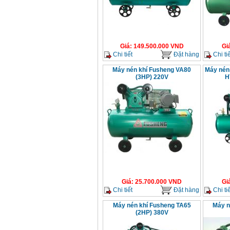
Giá
:
14068000
VND
Bộ máy khoan 100
chi tiết Bosch GSB
13RE (650W)
Giá
:
149.500.000
VND
Gi
Giá
:
2200000
VND
Chi tiết
Đặt hàng
Chi tiế
Máy nén khí Fusheng VA80
Máy nén 
(3HP) 220V
H
Máy khoan Bosch
GSB 16RE (750W)
Giá
:
1850000
VND
Động cơ xăng Honda
GX160 (5.5HP)
Giá
:
7200000
VND
Máy mài 100mm
Makita 9553B (710W)
Giá
:
25.700.000
VND
Gi
Giá
:
1296000
VND
Chi tiết
Đặt hàng
Chi tiế
Máy nén khí Fusheng TA65
Máy n
(2HP) 380V