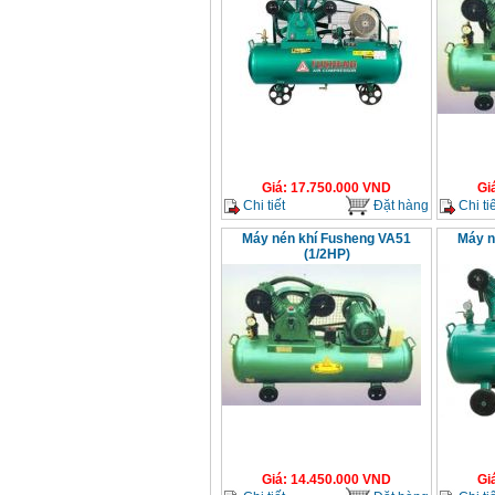
Giá
:
17.750.000
VND
Gi
Chi tiết
Đặt hàng
Chi tiế
Máy nén khí Fusheng VA51
Máy n
(1/2HP)
Giá
:
14.450.000
VND
Gi