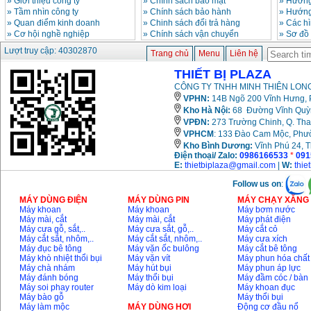
»
Giới thiệu công ty
»
Chính sách bảo mật
»
Hướng
»
Tầm nhìn công ty
»
Chính sách bảo hành
»
Hướng
»
Quan điểm kinh doanh
»
Chinh sách đổi trả hàng
»
Các h
»
Cơ hội nghề nghiệp
»
Chính sách vận chuyển
»
Sơ đồ
Lượt truy cập: 40302870
Trang chủ
Menu
Liên hệ
THIẾT BỊ PLAZA
CÔNG TY TNHH MINH THIÊN LONG
VPHN:
14B Ngõ 200 Vĩnh Hưng, P
Kho Hà Nội:
68 Đường Vĩnh Quỳnh
VPĐN:
273 Trường Chinh, Q. Tha
VPHCM
: 133 Đào Cam Mộc, Phư
Kho
Bình Dương:
Vĩnh Phú 24, 
Điện thoại/ Zalo:
0986166533
*
091
E:
thietbiplaza@gmail.com
|
W:
thie
Follow us on
:
MÁY DÙNG ĐIỆN
MÁY DÙNG PIN
MÁY CHẠY XĂNG 
Máy khoan
Máy khoan
Máy bơm nước
Máy mài, cắt
Máy mài, cắt
Máy phát điện
Máy cưa gỗ, sắt,..
Máy cưa sắt, gỗ,..
Máy cắt cỏ
Máy cắt sắt, nhôm,..
Máy cắt sắt, nhôm,..
Máy cưa xích
Máy đục bê tông
Máy vặn ốc bulông
Máy cắt bê tông
Máy khò nhiệt thổi bụi
Máy vặn vít
Máy phun hóa chất
Máy chà nhám
Máy hút bụi
Máy phun áp lực
Máy đánh bóng
Máy thổi bụi
Máy đầm cóc / bàn
Máy soi phay router
Máy dò kim loại
Máy khoan đục
Máy bào gỗ
Máy thổi bụi
Máy làm mộc
MÁY DÙNG HƠI
Động cơ đầu nổ