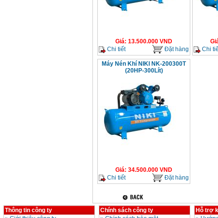
Giá
:
13.500.000
VND
Gi
Chi tiết
Đặt hàng
Chi tiế
Máy Nén Khí NIKI NK-200300T
(20HP-300Lít)
Giá
:
34.500.000
VND
Chi tiết
Đặt hàng
Thông tin công ty
Chính sách công ty
Hỗ trợ 