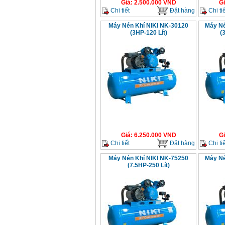
Giá
:
2.500.000
VND
G
Chi tiết
Đặt hàng
Chi tiế
Máy Nén Khí NIKI NK-30120
Máy Né
(3HP-120 Lít)
(
Giá
:
6.250.000
VND
G
Chi tiết
Đặt hàng
Chi tiế
Máy Nén Khí NIKI NK-75250
Máy Né
(7.5HP-250 Lít)