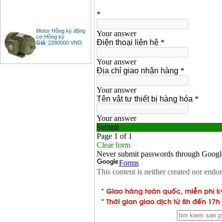
Motor Hồng ký động
cơ Hồng ký
Giá
:
2280000
VND
Bảng giá động cơ
diesel đầu nổ diesel
Giá
:
6500000
VND
Bảng giá mũi khoan
rút lõi bê tông
Giá
:
330000
VND
Máy khoan Bosch đa
năng GBH 2-26DRE
(800W)
Giá
:
3980000
VND
Máy cưa xích chạy
xăng Stihl MS661
Giá
:
29900000
VND