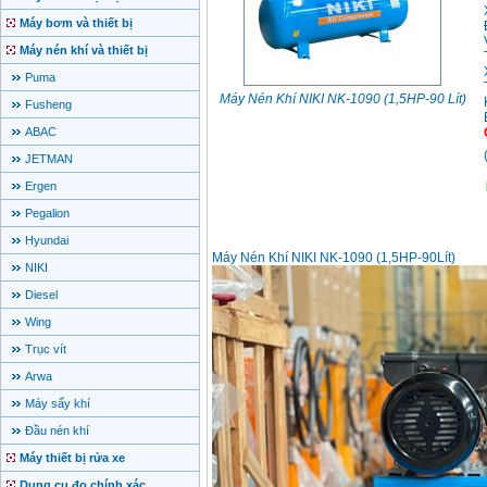
Máy bơm và thiết bị
Máy nén khí và thiết bị
Puma
Máy Nén Khí NIKI NK-1090 (1,5HP-90 Lít)
Fusheng
ABAC
JETMAN
Ergen
Pegalion
Hyundai
Máy Nén Khí NIKI NK-1090 (1,5HP-90Lít)
NIKI
Diesel
Wing
Trục vít
Arwa
Máy sấy khí
Đầu nén khí
Máy thiết bị rửa xe
Dụng cụ đo chính xác