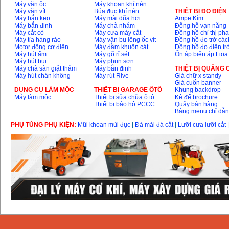
Máy vặn ốc
Máy khoan khí nén
Máy vặn vít
Búa đục khí nén
THIÊT BỊ ĐO ĐIỆN
Máy bắn keo
Máy mài dũa hơi
Ampe Kìm
Máy bắn đinh
Máy chà nhám
Đồng hồ vạn năng
Máy cắt cỏ
Máy cưa máy cắt
Đồng hồ chỉ thị ph
Máy tỉa hàng rào
Máy vặn bu lông ốc vít
Đồng hồ đo trở các
Motor động cơ điện
Máy đầm khuôn cát
Đồng hồ đo điện tr
Máy hút ẩm
Máy gõ rỉ sét
Ổn áp biến áp Lioa
Máy hút bụi
Máy phun sơn
Máy chà sàn giặt thảm
Máy bắn đinh
THIỆT BỊ QUẢNG
Máy hút chân không
Máy rút Rive
Giá chữ x standy
Giá cuốn banner
DỤNG CỤ LÀM MỘC
THIÊT BỊ GARAGE ÔTÔ
Khung backdrop
Máy làm mộc
Thiết bị sửa chữa ô tô
Kệ để brochure
Thiết bị bảo hộ PCCC
Quầy bán hàng
Bảng menu chỉ dẫ
PHỤ TÙNG PHỤ KIỆN:
Mũi khoan mũi đục
|
Đá mài đá cắt
|
Lưỡi cưa lưỡi cắt