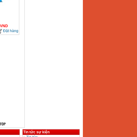
VND
Đặt hàng
Tin tức sự kiện