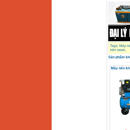
Máy cắt góc đa năng
Makita LS1019L
(1510W)
Giá
:
14068000
VND
Bộ máy khoan 100
chi tiết Bosch GSB
13RE (650W)
Giá
:
2200000
VND
Tags:
Máy n
nén swan
,
Sản phẩm kh
Máy khoan Bosch
GSB 16RE (750W)
Giá
:
1850000
VND
Máy nén kh
Động cơ xăng Honda
GX160 (5.5HP)
Giá
:
7200000
VND
Máy mài 100mm
Makita 9553B (710W)
Giá
:
1296000
VND