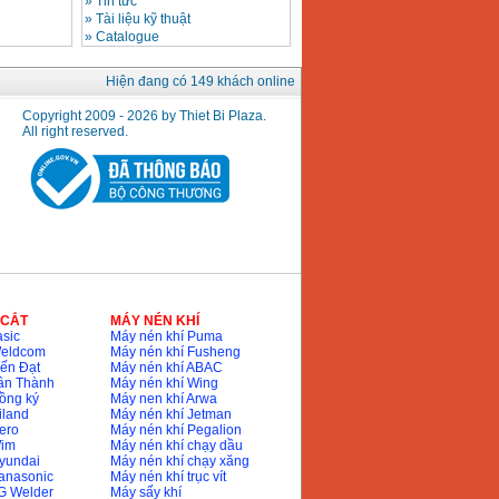
»
Tin tức
»
Tài liệu kỹ thuật
»
Catalogue
Hiện đang có 149 khách online
Copyright 2009 - 2026 by Thiet Bi Plaza.
All right reserved.
 CẮT
MÁY NÉN KHÍ
sic
Máy nén khí Puma
Weldcom
Máy nén khí Fusheng
ến Đạt
Máy nén khí ABAC
ân Thành
Máy nén khí Wing
ồng ký
Máy nen khí Arwa
iland
Máy nén khí Jetman
ero
Máy nén khí Pegalion
Wim
Máy nén khí chạy dầu
yundai
Máy nén khí chạy xăng
anasonic
Máy nén khí trục vít
G Welder
Máy sấy khí