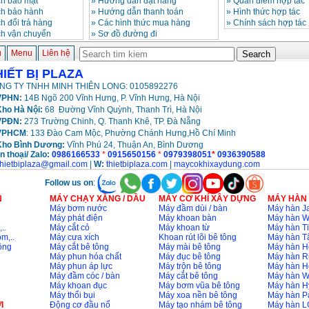
h bảo mật
»
Hướng dẫn đặt hàng
»
Quan điểm hợp tác
ch bảo hành
»
Hướng dẫn thanh toán
»
Hình thức hợp tác
h đổi trả hàng
»
Các hình thức mua hàng
»
Chính sách hợp tác
ch vận chuyển
»
Sơ đồ đường đi
ủ
Menu
Liên hệ
HIẾT BỊ PLAZA
NG TY TNHH MINH THIÊN LONG: 0105892276
PHN:
14B Ngõ 200 Vĩnh Hưng, P. Vĩnh Hưng, Hà Nội
ho Hà Nội:
68 Đường Vĩnh Quỳnh, Thanh Trì, Hà Nội
VPĐN:
273 Trường Chinh, Q. Thanh Khê, TP. Đà Nẵng
VPHCM
: 133 Đào Cam Mộc, Phường Chánh Hưng,Hồ Chí Minh
Kho
Bình Dương:
Vĩnh Phú 24, Thuận An, Bình Dương
n thoại/ Zalo:
0986166533
*
0915650156
*
0979398051
*
0936390588
thietbiplaza@gmail.com
|
W:
thietbiplaza.com
|
maycokhixaydung.com
Follow us on
:
N
MÁY CHẠY XĂNG / DẦU
MÁY CƠ KHÍ XÂY DỰNG
MÁY HÀN
Máy bơm nước
Máy đầm dùi / bàn
Máy hàn Ja
Máy phát điện
Máy khoan bàn
Máy hàn 
..
Máy cắt cỏ
Máy khoan từ
Máy hàn Ti
m,..
Máy cưa xích
Khoan rút lõi bê tông
Máy hàn T
ông
Máy cắt bê tông
Máy mài bê tông
Máy hàn H
Máy phun hóa chất
Máy đục bê tông
Máy hàn R
Máy phun áp lực
Máy trộn bê tông
Máy hàn H
Máy đầm cóc / bàn
Máy cắt bê tông
Máy hàn 
Máy khoan đục
Máy bơm vũa bê tông
Máy hàn H
Máy thổi bụi
Máy xoa nền bê tông
Máy hàn P
I
Động cơ đầu nổ
Máy tạo nhám bê tông
Máy hàn L