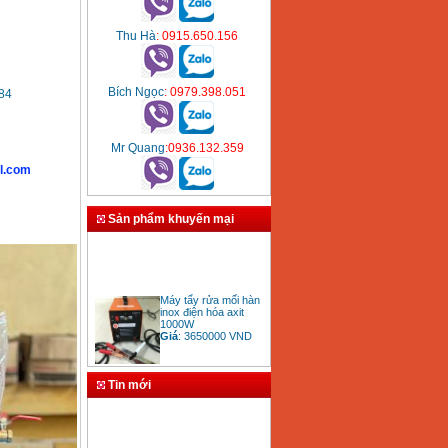
Thu Hà
: 0915.650.156
Bích Ngọc
: 0979.398.051
 84
Mr Quang
:0936.132.359
l.com
Sản phẩm khuyến mại
Máy tẩy rửa mối hàn
inox điện hóa axit
1000W
Giá
:
3650000
VND
Tin mới
Bảng giá mũi khoan
rút lõi bê tông
Giá
:
330000
VND