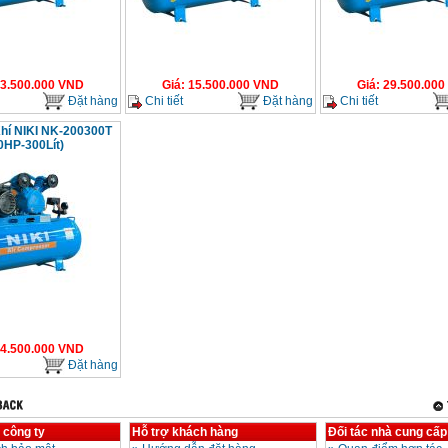
3.500.000
VND
Giá
:
15.500.000
VND
Giá
:
29.500.000
Đặt hàng
Chi tiết
Đặt hàng
Chi tiết
hí NIKI NK-200300T
0HP-300Lít)
4.500.000
VND
Đặt hàng
 công ty
Hỗ trợ khách hàng
Đối tác nhà cung cấp