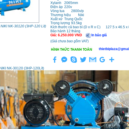
Xylanh
2065mm
Điện áp
220v
Vòng tua
2800v/p
Thương hiệu
Niki
Xuất xứ
Trung Quốc
Trọng lượng
93.5kg
 NIKI NK-30120 (3HP-120 Lít)
Kích thước cả bao bì (D x R x C)
127.5 x 46.5 x
Bảo hành 12 tháng
Giá
:
6.250.000
VND
In báo giá
(
Giá chưa bao gồm VAT
)
thietbiplaza@gmai
NIKI NK-30120 (3HP-120Lít)