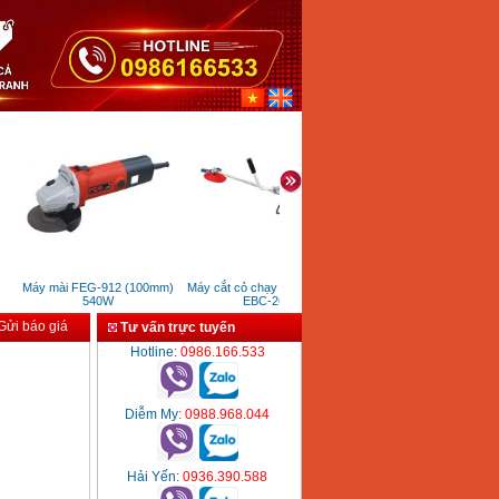
Máy mài FEG-912 (100mm)
Máy cắt cỏ chạy xăng ERGEN
Máy xoa nền bê tông Hon
540W
EBC-260B
GX160 (5.5HP)
ửi báo giá
Tư vấn trực tuyến
Hotline
: 0986.166.533
Diễm My
: 0988.968.044
Hải Yến
: 0936.390.588