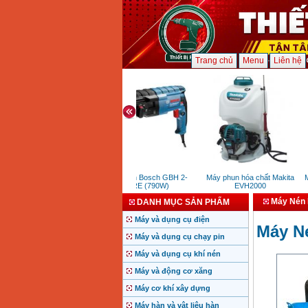
Trang chủ
Menu
Liên hệ
Máy khoan Bosch GBH 2-
Máy phun hóa chất Makita
Má
24DRE (790W)
EVH2000
Máy Nén K
DANH MỤC SẢN PHẨM
Máy và dụng cụ điện
Máy Né
Máy và dụng cụ chạy pin
Máy và dụng cụ khí nén
Máy và động cơ xăng
Máy cơ khí xây dựng
Máy hàn và vật liệu hàn