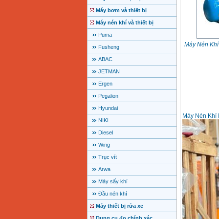
Máy bơm và thiết bị
Máy nén khí và thiết bị
Puma
Máy Nén Khí
Fusheng
ABAC
JETMAN
Ergen
Pegalion
Hyundai
Máy Nén Khí 
NIKI
Diesel
Wing
Trục vít
Arwa
Máy sấy khí
Đầu nén khí
Máy thiết bị rửa xe
Dụng cụ đo chính xác