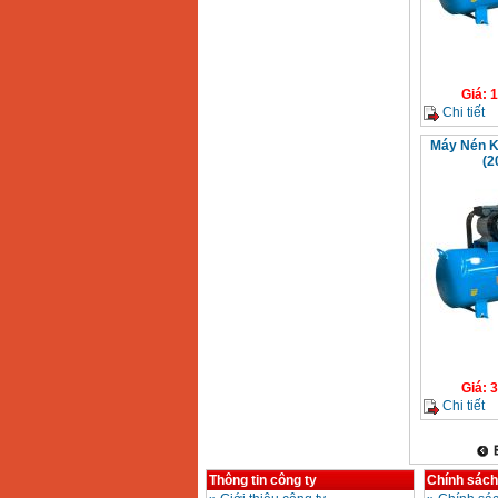
Giá
:
1
Chi tiết
Máy Nén K
(2
Giá
:
3
Chi tiết
Thông tin công ty
Chính sách