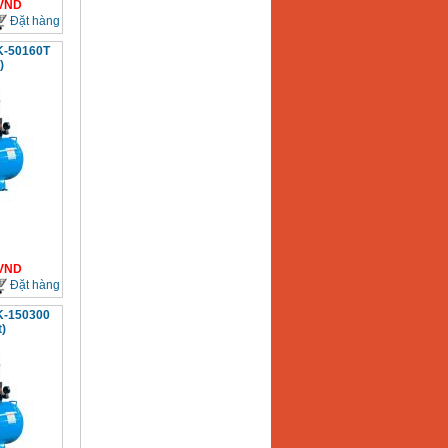
VND
Đặt hàng
K-50160T
)
VND
Đặt hàng
K-150300
)