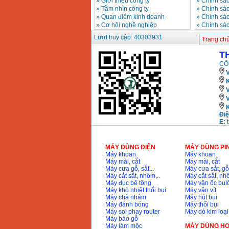
»
Giới thiệu công ty
»
Chính sác
»
Tầm nhìn công ty
»
Chính sá
»
Quan điểm kinh doanh
»
Chinh sác
»
Cơ hội nghề nghiệp
»
Chính sá
Lượt truy cập: 40303931
Trang ch
T
CÔ
V
K
Điệ
E:
MÁY DÙNG ĐIỆN
MÁY DÙNG PI
Máy khoan
Máy khoan
Máy mài, cắt
Máy mài, cắt
Máy cưa gỗ, sắt,..
Máy cưa sắt, gỗ,
Máy cắt sắt, nhôm,..
Máy cắt sắt, nhô
Máy đục bê tông
Máy vặn ốc bul
Máy khò nhiệt thổi bụi
Máy vặn vít
Máy chà nhám
Máy hút bụi
Máy đánh bóng
Máy thổi bụi
Máy soi phay router
Máy dò kim loại
Máy bào gỗ
Máy làm mộc
MÁY DÙNG HƠ