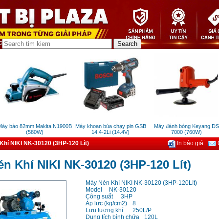
y bào 82mm Makita N1900B
Máy khoan búa chạy pin GSB
Máy đánh bóng Keyang DS
(580W)
14.4-2Li (14.4V)
7000 (760W)
hí NIKI NK-30120 (3HP-120 Lít)
In báo giá
G
n Khí NIKI NK-30120 (3HP-120 Lít)
Máy Nén Khí NIKI NK-30120 (3HP-120Lít)
Model
NK-30120
Công suất
3HP
Áp lực (kg/cm2)
8
Lưu lượng khí
250L/P
Dung tích bình chứa
120L