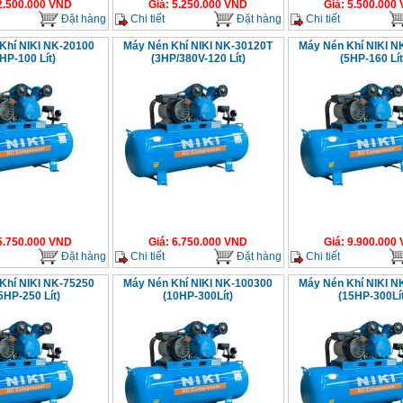
2.500.000
VND
Giá
:
5.250.000
VND
Giá
:
5.500.000
Đặt hàng
Chi tiết
Đặt hàng
Chi tiết
Khí NIKI NK-20100
Máy Nén Khí NIKI NK-30120T
Máy Nén Khí NIKI N
HP-100 Lít)
(3HP/380V-120 Lít)
(5HP-160 Lít
5.750.000
VND
Giá
:
6.750.000
VND
Giá
:
9.900.000
Đặt hàng
Chi tiết
Đặt hàng
Chi tiết
Khí NIKI NK-75250
Máy Nén Khí NIKI NK-100300
Máy Nén Khí NIKI N
5HP-250 Lít)
(10HP-300Lít)
(15HP-300Lít