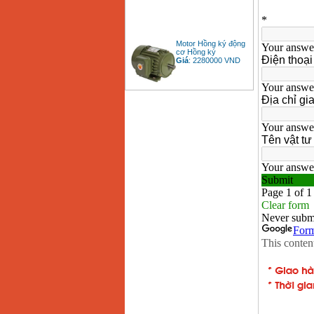
Motor Hồng ký động
cơ Hồng ký
Giá
:
2280000
VND
Bảng giá động cơ
diesel đầu nổ diesel
Giá
:
6500000
VND
Bảng giá mũi khoan
rút lõi bê tông
Giá
:
330000
VND
Máy khoan Bosch đa
năng GBH 2-26DRE
(800W)
Giá
:
3980000
VND
Máy cưa xích chạy
xăng Stihl MS661
Giá
:
29900000
VND