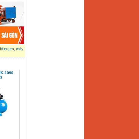
hí ergen
,
máy
NK-1090
)