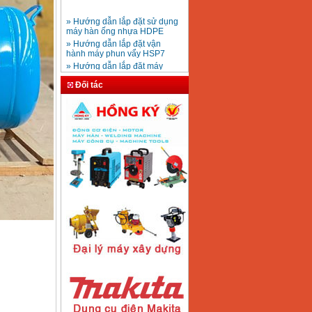
» Hướng dẫn lắp đặt sử dụng
máy hàn ống nhựa HDPE
Mũi khoan rút lõi bê
» Hướng dẫn lắp đặt vận
tông D20-D350
Giá
:
330000
VND
hành máy phun vẩy HSP7
» Hướng dẫn lắp đặt máy
bơm ly tâm trục ngang
» Máy nén khí Jetman
Đối tác
Máy khoan bàn
» HDSD Máy Hàn Ống Nhựa
600mm Hồng Ký
KD600 (250W)
HDPE quay tay thủy lực
Giá
:
3290000
VND
» Đại lý bán Máy hàn
DONSUN Thượng Hải
» Máy khoan rút lõi cầm tay
chạy điện pin
Máy hàn que Hồng
» Hình thức thanh toán tại
ký Jet SR200R
Giá
:
2350000
VND
Thiết Bị Plaza
» Máy ổn áp, máy biến áp
Fushin
» Các loại khí dùng cho máy
cắt kim loại Plasma
Máy hàn que điện tử
Hồng ký HK 200Z
Giá
:
2770000
VND
Máy hàn que điện tử
Hồng Ký HKM200D
Giá
:
2890000
VND