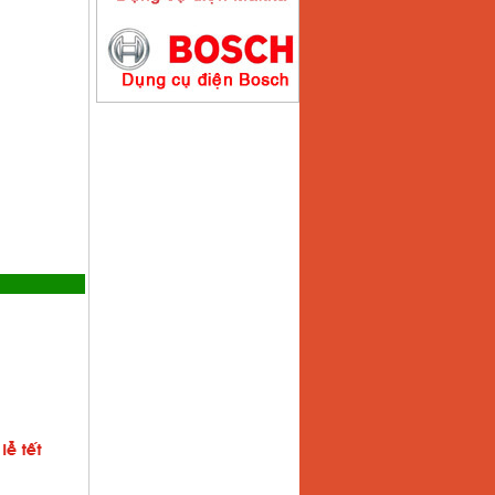
Máy hàn que điện tử
Hồng ký HK200E
Giá
:
4100000
VND
Máy hàn que điện tử
Hồng Ký HK200N
Giá
:
2870000
VND
Máy bơm nước
Koshin SEV 50X
Giá
:
5750000
VND