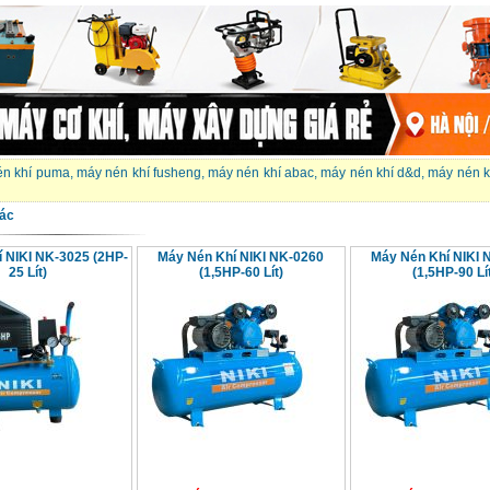
én khí puma
,
máy nén khí fusheng
,
máy nén khí abac
,
máy nén khí d&d
,
máy nén k
ác
í NIKI NK-3025 (2HP-
Máy Nén Khí NIKI NK-0260
Máy Nén Khí NIKI 
25 Lít)
(1,5HP-60 Lít)
(1,5HP-90 Lít