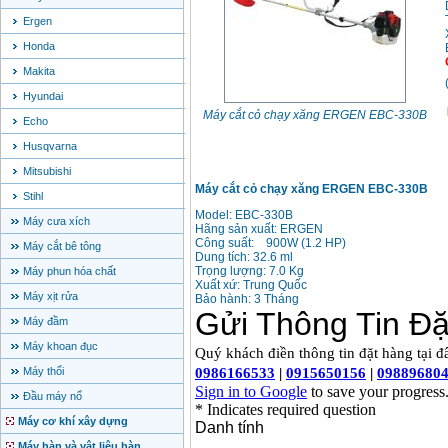
Ergen
Honda
Makita
Hyundai
Máy cắt cỏ chạy xăng ERGEN EBC-330B
Echo
Husqvarna
Mitsubishi
Máy cắt cỏ chạy xăng ERGEN EBC-330B
Stihl
Model: EBC-330B
Máy cưa xích
Hãng s
ả
n xu
ấ
t: ERGEN
Công su
ấ
t:
900W (1.2 HP)
Máy cắt bê tông
Dung tích: 32.6 ml
Tr
ọ
ng l
ượ
ng: 7.0 Kg
Máy phun hóa chất
Xu
ất xứ: Trung Quốc
Máy xịt rửa
B
ả
o hành: 3 Tháng
Máy đầm
Máy khoan đục
Máy thổi
Đầu máy nổ
Máy cơ khí xây dựng
Máy hàn và vật liệu hàn