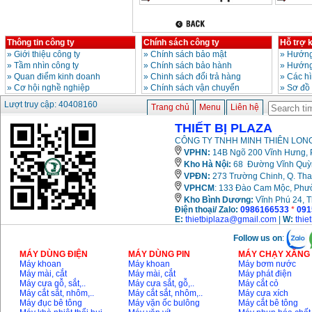
Giá
:
3980000
VND
Máy cưa xích chạy
Thông tin công ty
Chính sách công ty
Hỗ trợ 
xăng Stihl MS661
Giá
:
29900000
VND
»
Giới thiệu công ty
»
Chính sách bảo mật
»
Hướng
»
Tầm nhìn công ty
»
Chính sách bảo hành
»
Hướng
»
Quan điểm kinh doanh
»
Chinh sách đổi trả hàng
»
Các h
Máy cắt góc đa năng
»
Cơ hội nghề nghiệp
»
Chính sách vận chuyển
»
Sơ đồ
Makita LS1019L
(1510W)
Lượt truy cập: 40408160
Giá
:
14068000
VND
Trang chủ
Menu
Liên hệ
THIẾT BỊ PLAZA
CÔNG TY TNHH MINH THIÊN LONG
Bộ máy khoan 100
VPHN:
14B Ngõ 200 Vĩnh Hưng, P
chi tiết Bosch GSB
13RE (650W)
Kho Hà Nội:
68 Đường Vĩnh Quỳnh
Giá
:
2200000
VND
VPĐN:
273 Trường Chinh, Q. Tha
VPHCM
: 133 Đào Cam Mộc, Phư
Kho
Bình Dương:
Vĩnh Phú 24, 
Điện thoại/ Zalo:
0986166533
*
091
E:
thietbiplaza@gmail.com
|
W:
thie
Máy khoan Bosch
GSB 16RE (750W)
Follow us on
:
Giá
:
1850000
VND
MÁY DÙNG ĐIỆN
MÁY DÙNG PIN
MÁY CHẠY XĂNG 
Máy khoan
Máy khoan
Máy bơm nước
Máy mài, cắt
Máy mài, cắt
Máy phát điện
Động cơ xăng Honda
GX160 (5.5HP)
Máy cưa gỗ, sắt,..
Máy cưa sắt, gỗ,..
Máy cắt cỏ
Giá
:
7200000
VND
Máy cắt sắt, nhôm,..
Máy cắt sắt, nhôm,..
Máy cưa xích
Máy đục bê tông
Máy vặn ốc bulông
Máy cắt bê tông