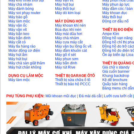
Máy khò nhiệt thổi bụi
Máy vặn vít
Máy phun hóa chất
Máy chà nhám
Máy hút bụi
Máy phun áp lực
Máy đánh bóng
Máy thổi bụi
Máy đầm cóc / bàn
Máy mài 100mm
Máy soi phay router
Máy dò kim loại
Máy khoan đục
Makita 9553B (710W)
Máy bào gỗ
Máy thổi bụi
Giá
:
1296000
VND
Máy làm mộc
MÁY DÙNG HƠI
Động cơ đầu nổ
Máy vặn ốc
Máy khoan khí nén
Máy vặn vít
Búa đục khí nén
THIÊT BỊ ĐO ĐIỆN
Máy bắn keo
Máy mài dũa hơi
Ampe Kìm
Máy bắn đinh
Máy chà nhám
Đồng hồ vạn năng
Máy cắt cỏ
Máy cưa máy cắt
Đồng hồ chỉ thị ph
Máy tỉa hàng rào
Máy vặn bu lông ốc vít
Đồng hồ đo trở các
Motor động cơ điện
Máy đầm khuôn cát
Đồng hồ đo điện tr
Máy hút ẩm
Máy gõ rỉ sét
Ổn áp biến áp Lioa
Máy hút bụi
Máy phun sơn
Máy chà sàn giặt thảm
Máy bắn đinh
THIỆT BỊ QUẢNG
Máy hút chân không
Máy rút Rive
Giá chữ x standy
Giá cuốn banner
DỤNG CỤ LÀM MỘC
THIÊT BỊ GARAGE ÔTÔ
Khung backdrop
Máy làm mộc
Thiết bị sửa chữa ô tô
Kệ để brochure
Thiết bị bảo hộ PCCC
Quầy bán hàng
Bảng menu chỉ dẫ
PHỤ TÙNG PHỤ KIỆN:
Mũi khoan mũi đục
|
Đá mài đá cắt
|
Lưỡi cưa lưỡi cắt