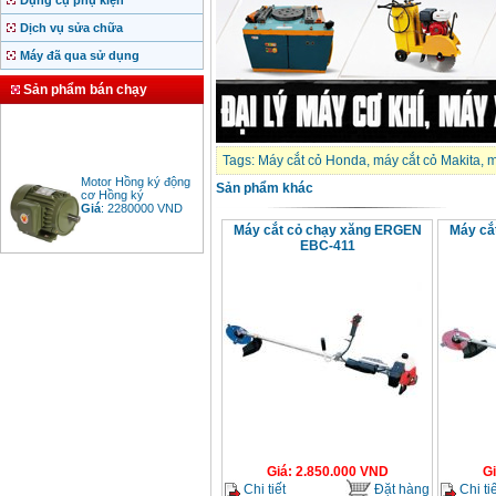
Dụng cụ phụ kiện
Dịch vụ sửa chữa
Máy đã qua sử dụng
Sản phẩm bán chạy
Tags:
Máy cắt cỏ Honda
,
máy cắt cỏ Makita
,
m
Motor Hồng ký động
Sản phẩm khác
cơ Hồng ký
Giá
:
2280000
VND
Máy cắt cỏ chạy xăng ERGEN
Máy cắ
EBC-411
Bảng giá động cơ
diesel đầu nổ diesel
Giá
:
6500000
VND
Bảng giá mũi khoan
rút lõi bê tông
Giá
:
330000
VND
Máy khoan Bosch đa
Giá
:
2.850.000
VND
G
năng GBH 2-26DRE
Chi tiết
Đặt hàng
Chi tiế
(800W)