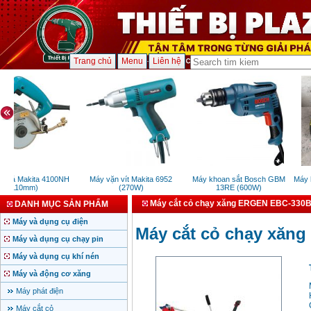
Trang chủ
Menu
Liên hệ
t đá Makita 4100NH
Máy vặn vít Makita 6952
Máy khoan sắt Bosch GBM
Máy h
(110mm)
(270W)
13RE (600W)
Máy cắt cỏ chạy xăng ERGEN EBC-330
DANH MỤC SẢN PHẨM
Máy và dụng cụ điện
Máy cắt cỏ chạy xăn
Máy và dụng cụ chạy pin
Máy và dụng cụ khí nén
Máy và động cơ xăng
Máy phát điện
Máy cắt cỏ