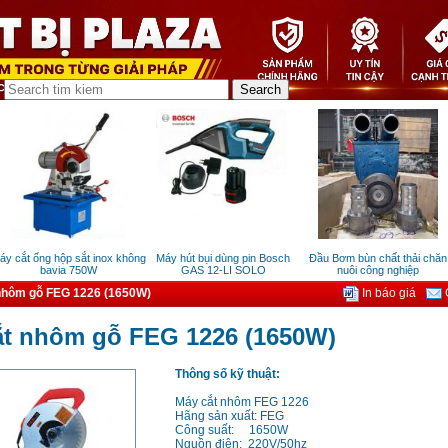
 cắt ống hộp sắt inox không
Máy hút bụi dùng pin Bosch
Đầu Bơm bùn chất thải chăn
bavia 750W
GAS 12-LI SOLO
nuôi công nghiệp
nhôm gỗ FEG 1226 (1650W)
In báo giá
G
ắt nhôm gỗ FEG 1226 (1650W)
Thông số kỹ thuật:
Máy cắt nhôm FEG 1226
Hãng sản xuất: FEG
Công suất: 1650W
Nguồn điện: 220V/50hz