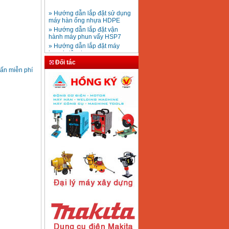
» Hướng dẫn lắp đặt sử dụng
máy hàn ống nhựa HDPE
Mũi khoan rút lõi bê
» Hướng dẫn lắp đặt vận
tông D20-D350
Giá
:
330000
VND
hành máy phun vẩy HSP7
» Hướng dẫn lắp đặt máy
bơm ly tâm trục ngang
» Máy nén khí Jetman
Máy khoan bàn
Đối tác
» HDSD Máy Hàn Ống Nhựa
600mm Hồng Ký
ấn miễn phí
KD600 (250W)
HDPE quay tay thủy lực
Giá
:
3290000
VND
» Đại lý bán Máy hàn
DONSUN Thượng Hải
» Máy khoan rút lõi cầm tay
chạy điện pin
Máy hàn que Hồng
» Hình thức thanh toán tại
ký Jet SR200R
Giá
:
2350000
VND
Thiết Bị Plaza
» Máy ổn áp, máy biến áp
Fushin
» Các loại khí dùng cho máy
cắt kim loại Plasma
Máy hàn que điện tử
Hồng ký HK 200Z
Giá
:
2770000
VND
Máy hàn que điện tử
Hồng Ký HKM200D
Giá
:
2890000
VND