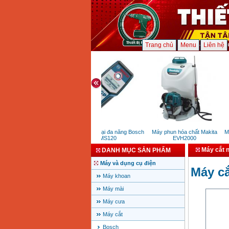
Trang chủ
Menu
Liên hệ
Máy dò kim loại đa năng Bosch
Máy phun hóa chất Makita
Máy
GMS120
EVH2000
Máy cắt 
DANH MỤC SẢN PHẨM
Máy và dụng cụ điện
Máy c
Máy khoan
Máy mài
Máy cưa
Máy cắt
Bosch