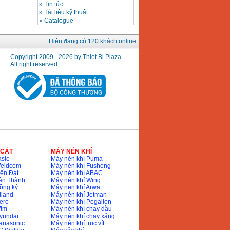
»
Tin tức
»
Tài liệu kỹ thuật
»
Catalogue
Hiện đang có 120 khách online
Copyright 2009 - 2026 by Thiet Bi Plaza.
All right reserved.
 CẮT
MÁY NÉN KHÍ
sic
Máy nén khí Puma
Weldcom
Máy nén khí Fusheng
ến Đạt
Máy nén khí ABAC
ân Thành
Máy nén khí Wing
ồng ký
Máy nen khí Arwa
iland
Máy nén khí Jetman
ero
Máy nén khí Pegalion
Wim
Máy nén khí chạy dầu
yundai
Máy nén khí chạy xăng
anasonic
Máy nén khí trục vít