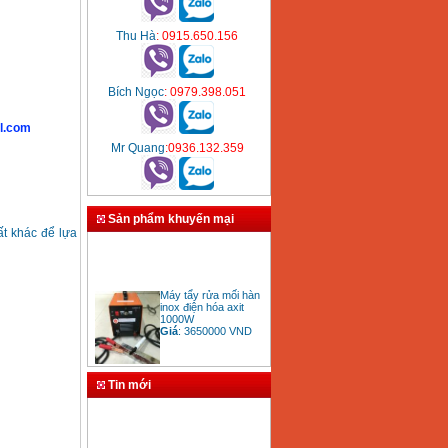
Thu Hà
: 0915.650.156
Bích Ngọc
: 0979.398.051
l.com
Mr Quang
:0936.132.359
Sản phẩm khuyến mại
t khác để lựa
Máy tẩy rửa mối hàn
inox điện hóa axit
1000W
Giá
:
3650000
VND
Tin mới
Bảng giá mũi khoan
rút lõi bê tông
Giá
:
330000
VND