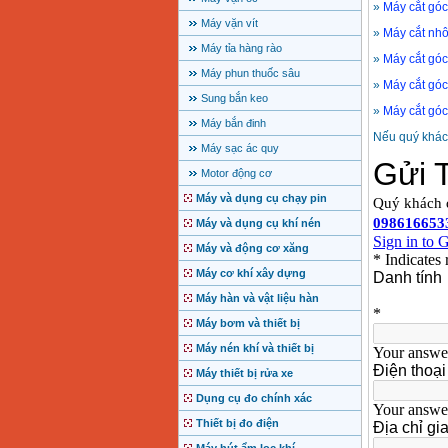
»
Máy cắt gó
Máy vặn vít
»
Máy cắt nh
Máy tỉa hàng rào
»
Máy cắt gó
Máy phun thuốc sâu
»
Máy cắt gó
Sung bắn keo
»
Máy cắt gó
Máy bắn đinh
Nếu quý khách
Máy sạc ác quy
Motor động cơ
Máy và dụng cụ chạy pin
Máy và dụng cụ khí nén
Máy và động cơ xăng
Máy cơ khí xây dựng
Máy hàn và vật liệu hàn
Máy bơm và thiết bị
Máy nén khí và thiết bị
Máy thiết bị rửa xe
Dụng cụ đo chính xác
Thiết bị đo điện