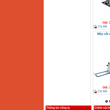
Bộ máy khoan 100
chi tiết Bosch GSB
13RE (650W)
Giá
:
2200000
VND
Giá
:
Chi tiết
Máy cắt 
Máy khoan Bosch
GSB 16RE (750W)
Giá
:
1850000
VND
Động cơ xăng Honda
GX160 (5.5HP)
Giá
:
7200000
VND
Máy mài 100mm
Makita 9553B (710W)
Giá
:
1296000
VND
Giá
:
Chi tiết
Thông tin công ty
Chính sách