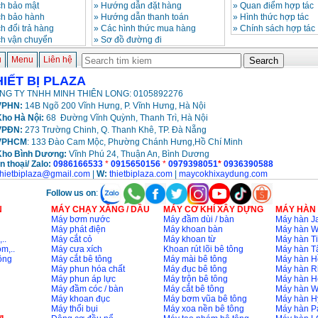
h bảo mật
»
Hướng dẫn đặt hàng
»
Quan điểm hợp tác
ch bảo hành
»
Hướng dẫn thanh toán
»
Hình thức hợp tác
h đổi trả hàng
»
Các hình thức mua hàng
»
Chính sách hợp tác
ch vận chuyển
»
Sơ đồ đường đi
ủ
Menu
Liên hệ
HIẾT BỊ PLAZA
NG TY TNHH MINH THIÊN LONG: 0105892276
PHN:
14B Ngõ 200 Vĩnh Hưng, P. Vĩnh Hưng, Hà Nội
ho Hà Nội:
68 Đường Vĩnh Quỳnh, Thanh Trì, Hà Nội
VPĐN:
273 Trường Chinh, Q. Thanh Khê, TP. Đà Nẵng
VPHCM
: 133 Đào Cam Mộc, Phường Chánh Hưng,Hồ Chí Minh
Kho
Bình Dương:
Vĩnh Phú 24, Thuận An, Bình Dương
n thoại/ Zalo:
0986166533
*
0915650156
*
0979398051
*
0936390588
thietbiplaza@gmail.com
|
W:
thietbiplaza.com
|
maycokhixaydung.com
Follow us on
:
N
MÁY CHẠY XĂNG / DẦU
MÁY CƠ KHÍ XÂY DỰNG
MÁY HÀN
Máy bơm nước
Máy đầm dùi / bàn
Máy hàn Ja
Máy phát điện
Máy khoan bàn
Máy hàn 
..
Máy cắt cỏ
Máy khoan từ
Máy hàn Ti
m,..
Máy cưa xích
Khoan rút lõi bê tông
Máy hàn T
ông
Máy cắt bê tông
Máy mài bê tông
Máy hàn H
Máy phun hóa chất
Máy đục bê tông
Máy hàn R
Máy phun áp lực
Máy trộn bê tông
Máy hàn H
Máy đầm cóc / bàn
Máy cắt bê tông
Máy hàn 
Máy khoan đục
Máy bơm vũa bê tông
Máy hàn H
Máy thổi bụi
Máy xoa nền bê tông
Máy hàn P