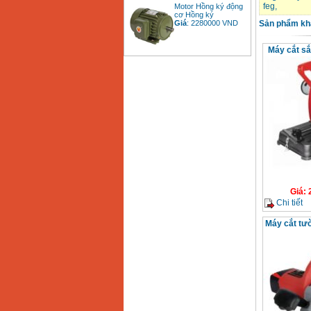
feg
,
cơ Hồng ký
Giá
:
2280000
VND
Sản phẩm kh
Máy cắt sắ
Bảng giá động cơ
diesel đầu nổ diesel
Giá
:
6500000
VND
Bảng giá mũi khoan
rút lõi bê tông
Giá
:
330000
VND
Máy khoan Bosch đa
năng GBH 2-26DRE
Giá
:
(800W)
Chi tiết
Giá
:
3980000
VND
Máy cắt tư
Máy cưa xích chạy
xăng Stihl MS661
Giá
:
29900000
VND
Máy cắt góc đa năng
Makita LS1019L
(1510W)
Giá
:
14068000
VND