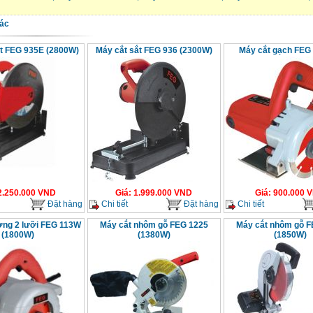
ác
t FEG 935E (2800W)
Máy cắt sắt FEG 936 (2300W)
Máy cắt gạch FEG
2.250.000
VND
Giá
:
1.999.000
VND
Giá
:
900.000
V
Đặt hàng
Chi tiết
Đặt hàng
Chi tiết
ờng 2 lưỡi FEG 113W
Máy cắt nhôm gỗ FEG 1225
Máy cắt nhôm gỗ F
(1800W)
(1380W)
(1850W)