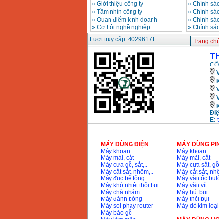
»
Giới thiệu công ty
»
Chính sác
»
Tầm nhìn công ty
»
Chính sá
»
Quan điểm kinh doanh
»
Chinh sác
»
Cơ hội nghề nghiệp
»
Chính sá
Lượt truy cập: 40296171
Trang ch
T
CÔ
V
K
Điệ
E:
MÁY DÙNG ĐIỆN
MÁY DÙNG PI
Máy khoan
Máy khoan
Máy mài, cắt
Máy mài, cắt
Máy cưa gỗ, sắt,..
Máy cưa sắt, gỗ,
Máy cắt sắt, nhôm,..
Máy cắt sắt, nhô
Máy đục bê tông
Máy vặn ốc bul
Máy khò nhiệt thổi bụi
Máy vặn vít
Máy chà nhám
Máy hút bụi
Máy đánh bóng
Máy thổi bụi
Máy soi phay router
Máy dò kim loại
Máy bào gỗ