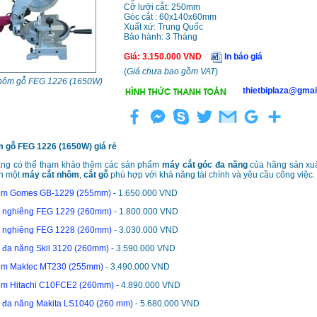
Cỡ lưỡi cắt: 250mm
Góc cắt : 60x140x60mm
Xuất xứ: Trung Quốc
Bảo hành: 3 Tháng
Giá
:
3.150.000
VND
In báo giá
(
Giá chưa bao gồm VAT
)
nhôm gỗ FEG 1226 (1650W)
thietbiplaza@gmai
m gỗ FEG 1226 (1650W)
giá rẻ
ng có thể tham khảo thêm các sản phẩm
máy cắt góc đa năng
của hãng sản xuấ
h một
máy cắt nhôm
,
cắt gỗ
phù hợp với khả năng tài chính và yêu cầu công việc.
ôm Gomes GB-1229 (255mm)
- 1.650.000 VND
c nghiêng FEG 1229 (260mm)
- 1.800.000 VND
c nghiêng FEG 1228 (260mm)
- 3.030.000 VND
 đa năng Skil 3120 (260mm)
- 3.590.000 VND
ôm Maktec MT230 (255mm)
- 3.490.000 VND
ôm Hitachi C10FCE2 (260mm)
- 4.890.000 VND
c đa năng Makita LS1040 (260 mm)
- 5.680.000 VND