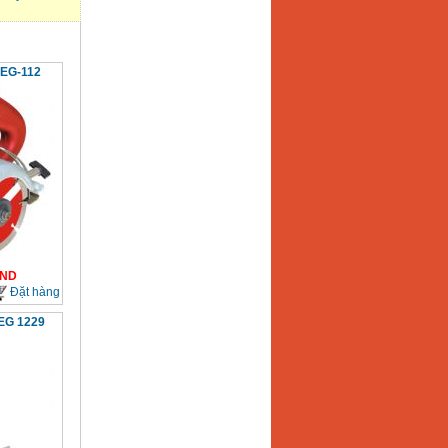
 EG-112
ND
Đặt hàng
EG 1229