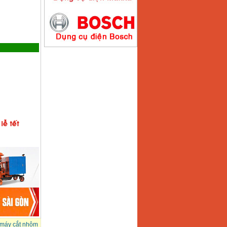
Máy hàn que điện tử
Hồng ký HK200E
Giá
:
4100000
VND
Máy hàn que điện tử
Hồng Ký HK200N
Giá
:
2870000
VND
Máy bơm nước
Koshin SEV 50X
Giá
:
5750000
VND
máy cắt nhôm