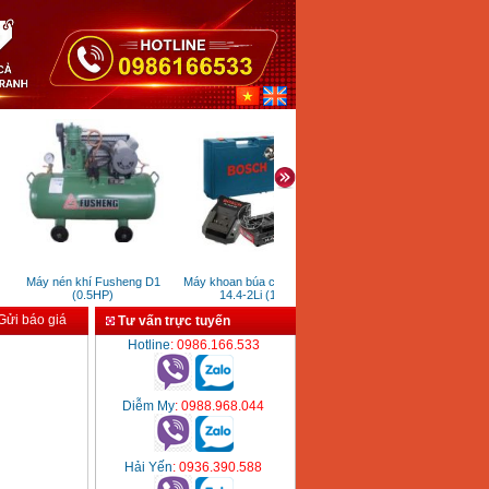
Máy nén khí Fusheng D1
Máy khoan búa chạy pin GSB
Máy khoan bàn 1m Tiến Đ
(0.5HP)
14.4-2Li (14.4V)
1/2HP
ửi báo giá
Tư vấn trực tuyến
Hotline
: 0986.166.533
Diễm My
: 0988.968.044
Hải Yến
: 0936.390.588