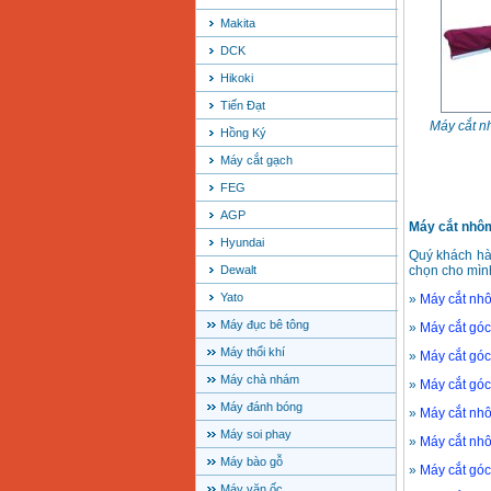
Makita
DCK
Hikoki
Tiến Đạt
Máy cắt 
Hồng Ký
Máy cắt gạch
FEG
AGP
Máy cắt nhô
Hyundai
Quý khách hà
Dewalt
chọn cho mìn
Yato
»
Máy cắt nh
Máy đục bê tông
»
Máy cắt gó
Máy thổi khí
»
Máy cắt gó
Máy chà nhám
»
Máy cắt góc
Máy đánh bóng
»
Máy cắt nh
Máy soi phay
»
Máy cắt nh
Máy bào gỗ
»
Máy cắt gó
Máy vặn ốc