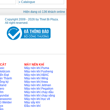
»
Catalogue
Hiện đang có 136 khách online
Copyright 2009 - 2026 by Thiet Bi Plaza.
All right reserved.
 CẮT
MÁY NÉN KHÍ
sic
Máy nén khí Puma
Weldcom
Máy nén khí Fusheng
ến Đạt
Máy nén khí ABAC
ân Thành
Máy nén khí Wing
ồng ký
Máy nen khí Arwa
iland
Máy nén khí Jetman
ero
Máy nén khí Pegalion
Wim
Máy nén khí chạy dầu
yundai
Máy nén khí chạy xăng
anasonic
Máy nén khí trục vít
G Welder
Máy sấy khí
nox
Đầu nén khí
bấm