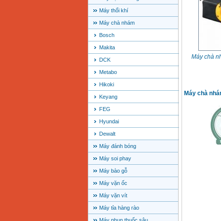
Máy thổi khí
Máy chà nhám
Bosch
Makita
Máy chà n
DCK
Metabo
Hikoki
Máy chà nhá
Keyang
FEG
Hyundai
Dewalt
Máy đánh bóng
Máy soi phay
Máy bào gỗ
Máy vặn ốc
Máy vặn vít
Máy tỉa hàng rào
Máy phun thuốc sâu