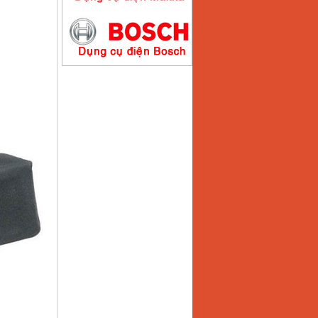
Máy hàn que điện tử
Hồng ký HK200E
Giá
:
4100000
VND
Máy hàn que điện tử
Hồng Ký HK200N
Giá
:
2870000
VND
Máy bơm nước
Koshin SEV 50X
Giá
:
5750000
VND