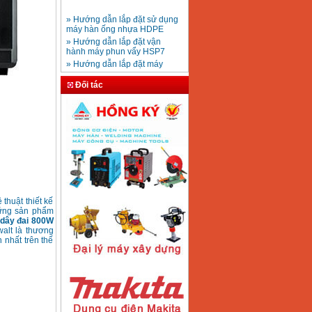
» Hướng dẫn lắp đặt sử dụng
máy hàn ống nhựa HDPE
Mũi khoan rút lõi bê
» Hướng dẫn lắp đặt vận
tông D20-D350
Giá
:
330000
VND
hành máy phun vẩy HSP7
» Hướng dẫn lắp đặt máy
bơm ly tâm trục ngang
» Máy nén khí Jetman
Máy khoan bàn
Đối tác
» HDSD Máy Hàn Ống Nhựa
600mm Hồng Ký
KD600 (250W)
HDPE quay tay thủy lực
Giá
:
3290000
VND
» Đại lý bán Máy hàn
DONSUN Thượng Hải
» Máy khoan rút lõi cầm tay
chạy điện pin
Máy hàn que Hồng
» Hình thức thanh toán tại
ký Jet SR200R
Giá
:
2350000
VND
Thiết Bị Plaza
» Máy ổn áp, máy biến áp
Fushin
» Các loại khí dùng cho máy
thuật thiết kế
cắt kim loại Plasma
hững sản phẩm
Máy hàn que điện tử
dây đai 800W
Hồng ký HK 200Z
walt là thương
Giá
:
2770000
VND
 nhất trên thế
Máy hàn que điện tử
Hồng Ký HKM200D
Giá
:
2890000
VND