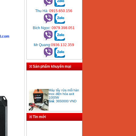
Thu Hà
: 0915.650.156
Bích Ngọc
: 0979.398.051
l.com
Mr Quang
:0936.132.359
Sản phẩm khuyến mại
Máy tẩy rửa mối hàn
inox điện hóa axit
1000W
Giá
:
3650000
VND
Tin mới
Bảng giá mũi khoan
rút lõi bê tông
Giá
:
330000
VND