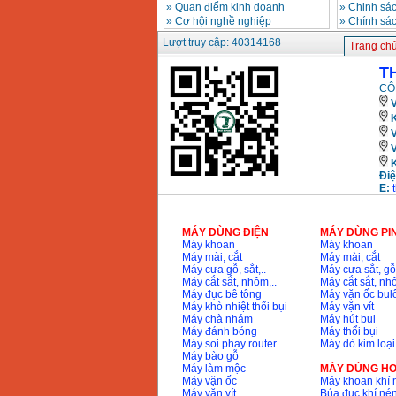
»
Quan điểm kinh doanh
»
Chinh sác
»
Cơ hội nghề nghiệp
»
Chính sá
Lượt truy cập: 40314168
Trang ch
T
CÔ
V
K
Điệ
E:
MÁY DÙNG ĐIỆN
MÁY DÙNG PI
Máy khoan
Máy khoan
Máy mài, cắt
Máy mài, cắt
Máy cưa gỗ, sắt,..
Máy cưa sắt, gỗ,
Máy cắt sắt, nhôm,..
Máy cắt sắt, nhô
Máy đục bê tông
Máy vặn ốc bul
Máy khò nhiệt thổi bụi
Máy vặn vít
Máy chà nhám
Máy hút bụi
Máy đánh bóng
Máy thổi bụi
Máy soi phay router
Máy dò kim loại
Máy bào gỗ
Máy làm mộc
MÁY DÙNG HƠ
Máy vặn ốc
Máy khoan khí 
Máy vặn vít
Búa đục khí né