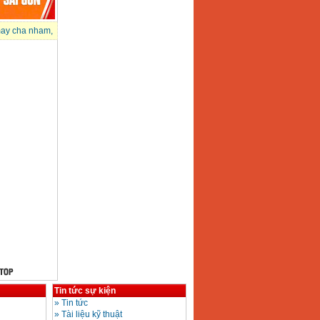
ay cha nham
,
Tin tức sự kiện
»
Tin tức
»
Tài liệu kỹ thuật