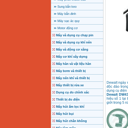
Sung bắn keo
Máy bắn đinh
Máy sạc ác quy
Motor động cơ
Máy và dụng cụ chạy pin
Máy và dụng cụ khí nén
Máy và động cơ xăng
Máy cơ khí xây dựng
Máy hàn và vật liệu hàn
Máy bơm và thiết bị
Máy nén khí và thiết bị
Dewalt ngày 
Máy thiết bị rửa xe
độc đáo tron
dụng cụ điện 
Dụng cụ đo chính xác
Dewalt DW4
hiệu số 1 tại
Thiết bị đo điện
giới trong 5 
Máy hút ẩm lọc khí
Máy hút bụi
Máy hút chân không