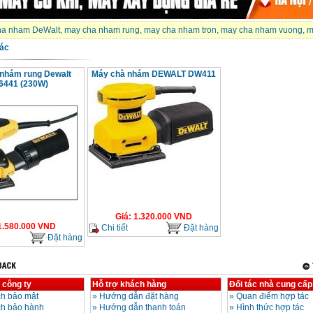
ha nham DeWalt
,
may cha nham rung
,
may cha nham tron
,
may cha nham vuong
,
m
ác
nhám rung Dewalt
Máy chà nhám DEWALT DW411
6441 (230W)
Giá
:
1.320.000
VND
1.580.000
VND
Chi tiết
Đặt hàng
Đặt hàng
 công ty
Hỗ trợ khách hàng
Đối tác nhà cung cấp
h bảo mật
»
Hướng dẫn đặt hàng
»
Quan điểm hợp tác
ch bảo hành
»
Hướng dẫn thanh toán
»
Hình thức hợp tác