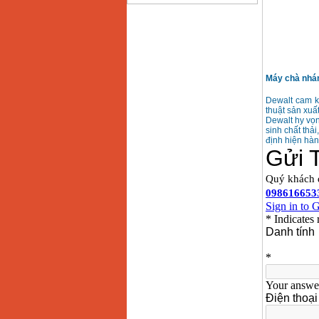
Bảng giá động cơ
diesel đầu nổ diesel
Giá
:
6500000
VND
Bảng giá mũi khoan
Máy chà nhá
rút lõi bê tông
Giá
:
330000
VND
Dewalt cam kế
thuật sản xuấ
Dewalt hy vọn
sinh chất thải
Máy khoan Bosch đa
định hiện hàn
năng GBH 2-26DRE
(800W)
Giá
:
3980000
VND
Máy cưa xích chạy
xăng Stihl MS661
Giá
:
29900000
VND
Máy cắt góc đa năng
Makita LS1019L
(1510W)
Giá
:
14068000
VND
Bộ máy khoan 100
chi tiết Bosch GSB
13RE (650W)