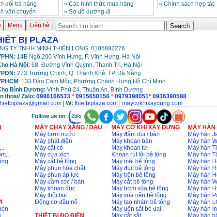
h đổi trả hàng
»
Các hình thức mua hàng
»
Chính sách hợp tác
ch vận chuyển
»
Sơ đồ đường đi
ủ
Menu
Liên hệ
HIẾT BỊ PLAZA
NG TY TNHH MINH THIÊN LONG: 0105892276
PHN:
14B Ngõ 200 Vĩnh Hưng, P. Vĩnh Hưng, Hà Nội
ho Hà Nội:
68 Đường Vĩnh Quỳnh, Thanh Trì, Hà Nội
VPĐN:
273 Trường Chinh, Q. Thanh Khê, TP. Đà Nẵng
VPHCM
: 133 Đào Cam Mộc, Phường Chánh Hưng,Hồ Chí Minh
Kho
Bình Dương:
Vĩnh Phú 24, Thuận An, Bình Dương
n thoại/ Zalo:
0986166533
*
0915650156
*
0979398051
*
0936390588
thietbiplaza@gmail.com
|
W:
thietbiplaza.com
|
maycokhixaydung.com
Follow us on
:
N
MÁY CHẠY XĂNG / DẦU
MÁY CƠ KHÍ XÂY DỰNG
MÁY HÀN
Máy bơm nước
Máy đầm dùi / bàn
Máy hàn Ja
Máy phát điện
Máy khoan bàn
Máy hàn 
..
Máy cắt cỏ
Máy khoan từ
Máy hàn Ti
m,..
Máy cưa xích
Khoan rút lõi bê tông
Máy hàn T
ông
Máy cắt bê tông
Máy mài bê tông
Máy hàn H
Máy phun hóa chất
Máy đục bê tông
Máy hàn R
Máy phun áp lực
Máy trộn bê tông
Máy hàn H
Máy đầm cóc / bàn
Máy cắt bê tông
Máy hàn 
Máy khoan đục
Máy bơm vũa bê tông
Máy hàn H
Máy thổi bụi
Máy xoa nền bê tông
Máy hàn P
I
Động cơ đầu nổ
Máy tạo nhám bê tông
Máy hàn L
nén
Máy uốn sắt bẻ đai
Máy hàn I
n
THIÊT BỊ ĐO ĐIỆN
Máy cắt sắt
Máy hàn 