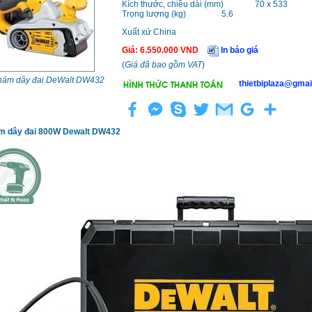
Kích thước, chiều dài (mm)
70 x 533
Trọng lượng (kg)
5.6
Xuất xứ
China
Giá
:
6.550.000
VND
In báo giá
(
Giá đã bao gồm VAT
)
hám dây đai DeWalt DW432
thietbiplaza@gmai
m dây đai 800W Dewalt DW432