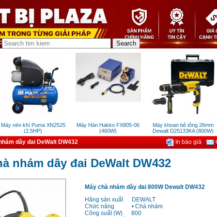
áy nén khí Puma XN2525
Máy Hàn Hakko FX805-06
Máy khoan bê tông 26mm
(2.5HP)
(460W)
Dewalt D25133KA (800W)
nhám dây đai DeWalt DW432
In báo giá
G
hà nhám dây đai DeWalt DW432
Máy chà nhám dây đai 800W Dewalt DW432
Hãng sản xuất
DEWALT
Chức năng
• Chà nhám
Công suất (W)
800