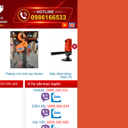
Palang xích kéo tay Kenbo
Máy đánh bóng Keyang DS
Máy hút ẩm lọc không khí
7000 (760W)
Kosmen KM-60S
ửi báo giá
Tư vấn trực tuyến
Hotline
: 0986.166.533
Diễm My
: 0988.968.044
Hải Yến
: 0936.390.588