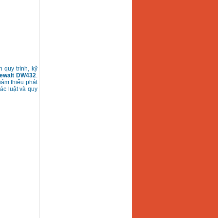
 quy trình, kỹ
Dewalt DW432
.
iảm thiểu phát
các luật và quy