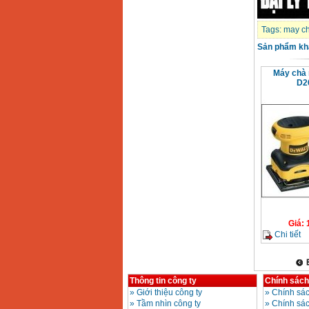
Tags:
may c
Sản phẩm kh
Máy chà 
D2
Giá
:
Chi tiết
Thông tin công ty
Chính sách
»
Giới thiệu công ty
»
Chính sác
»
Tầm nhìn công ty
»
Chính sá