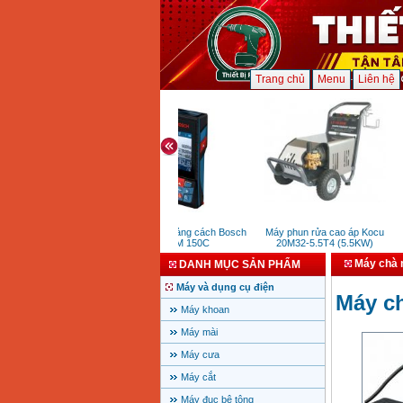
Trang chủ
Menu
Liên hệ
Máy đo khoảng cách Bosch
Máy phun rửa cao áp Kocu
M
GLM 150C
20M32-5.5T4 (5.5KW)
Máy chà 
DANH MỤC SẢN PHẨM
Máy và dụng cụ điện
Máy c
Máy khoan
Máy mài
Máy cưa
Máy cắt
Máy đục bê tông