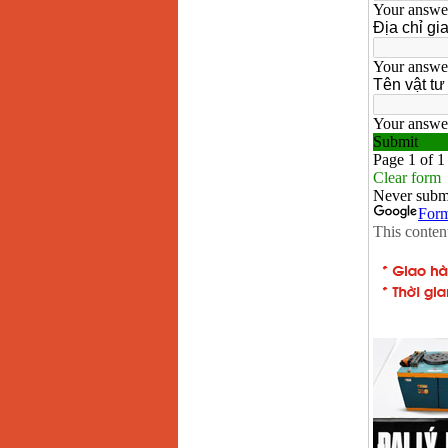
Giá
:
2200000
VND
Máy khoan Bosch
GSB 16RE (750W)
Giá
:
1850000
VND
Động cơ xăng Honda
GX160 (5.5HP)
Giá
:
7200000
VND
Máy mài 100mm
Makita 9553B (710W)
Giá
:
1296000
VND