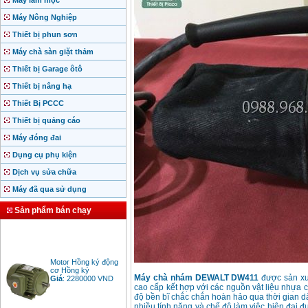
Máy làm mộc
Máy Nông Nghiệp
Thiết bị phun sơn
Máy chà sàn giặt thảm
Thiết bị Garage ôtô
Thiết bị nâng hạ
Thiết Bị PCCC
Thiết bị quảng cáo
Máy đóng đai
Dụng cụ phụ kiện
Dịch vụ sửa chữa
Máy đã qua sử dụng
Sản phẩm bán chạy
Motor Hồng ký động
cơ Hồng ký
Giá
:
2280000
VND
Máy chà nhám DEWALT DW411
được sản xuấ
cao cấp kết hợp với các nguồn vật liệu nhựa
độ bền bĩ chắc chắn hoàn hảo qua thời gian 
nhiều tính năng và chế độ làm việc hiện đại đ