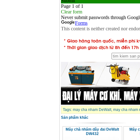
Tags:
may cha nham DeWalt
,
may cha nham 
Sản phẩm khác
Máy chà nhám dây đai DeWalt
Máy c
DW432