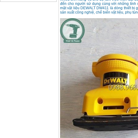
đến cho người sử dụng cùng với những tính
Bảng giá động cơ
mặt vật liệu DEWALT DW411 là dòng thiết bị 
diesel đầu nổ diesel
sản xuất công nghiệ, chế biến vật liệu, phụ tùn
Giá
:
6500000
VND
Bảng giá mũi khoan
rút lõi bê tông
Giá
:
330000
VND
Máy khoan Bosch đa
năng GBH 2-26DRE
(800W)
Giá
:
3980000
VND
Máy cưa xích chạy
xăng Stihl MS661
Giá
:
29900000
VND
Máy cắt góc đa năng
Makita LS1019L
(1510W)
Giá
:
14068000
VND
Bộ máy khoan 100
chi tiết Bosch GSB
13RE (650W)