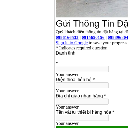
Giá
:
2200000
VND
Máy khoan Bosch
GSB 16RE (750W)
Giá
:
1850000
VND
Động cơ xăng Honda
GX160 (5.5HP)
Giá
:
7200000
VND
Máy mài 100mm
Makita 9553B (710W)
Giá
:
1296000
VND