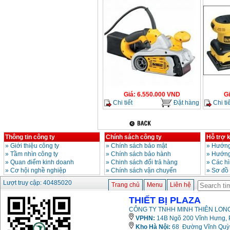
Giá
:
6.550.000
VND
G
Chi tiết
Đặt hàng
Chi tiế
Thông tin công ty
Chính sách công ty
Hỗ trợ 
»
Giới thiệu công ty
»
Chính sách bảo mật
»
Hướng
»
Tầm nhìn công ty
»
Chính sách bảo hành
»
Hướng
»
Quan điểm kinh doanh
»
Chinh sách đổi trả hàng
»
Các h
»
Cơ hội nghề nghiệp
»
Chính sách vận chuyển
»
Sơ đồ
Lượt truy cập: 40485020
Trang chủ
Menu
Liên hệ
THIẾT BỊ PLAZA
CÔNG TY TNHH MINH THIÊN LONG
VPHN:
14B Ngõ 200 Vĩnh Hưng, P
Kho Hà Nội:
68 Đường Vĩnh Quỳnh