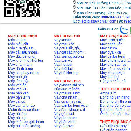
VPĐN:
273 Trường Chinh, Q. Tha
VPHCM
: 133 Đào Cam Mộc, Phư
Kho
Bình Dương:
Vĩnh Phú 24, 
Điện thoại/ Zalo:
0986166533
*
091
E:
thietbiplaza@gmail.com
|
W:
thie
Follow us on
:
MÁY DÙNG ĐIỆN
MÁY DÙNG PIN
MÁY CHẠY XĂNG 
Máy khoan
Máy khoan
Máy bơm nước
Máy mài, cắt
Máy mài, cắt
Máy phát điện
Máy cưa gỗ, sắt,..
Máy cưa sắt, gỗ,..
Máy cắt cỏ
Máy cắt sắt, nhôm,..
Máy cắt sắt, nhôm,..
Máy cưa xích
Máy đục bê tông
Máy vặn ốc bulông
Máy cắt bê tông
Máy khò nhiệt thổi bụi
Máy vặn vít
Máy phun hóa chất
Máy chà nhám
Máy hút bụi
Máy phun áp lực
Máy đánh bóng
Máy thổi bụi
Máy đầm cóc / bàn
Máy soi phay router
Máy dò kim loại
Máy khoan đục
Máy bào gỗ
Máy thổi bụi
Máy làm mộc
MÁY DÙNG HƠI
Động cơ đầu nổ
Máy vặn ốc
Máy khoan khí nén
Máy vặn vít
Búa đục khí nén
THIÊT BỊ ĐO ĐIỆN
Máy bắn keo
Máy mài dũa hơi
Ampe Kìm
Máy bắn đinh
Máy chà nhám
Đồng hồ vạn năng
Máy cắt cỏ
Máy cưa máy cắt
Đồng hồ chỉ thị ph
Máy tỉa hàng rào
Máy vặn bu lông ốc vít
Đồng hồ đo trở các
Motor động cơ điện
Máy đầm khuôn cát
Đồng hồ đo điện tr
Máy hút ẩm
Máy gõ rỉ sét
Ổn áp biến áp Lioa
Máy hút bụi
Máy phun sơn
Máy chà sàn giặt thảm
Máy bắn đinh
THIỆT BỊ QUẢNG
Máy hút chân không
Máy rút Rive
Giá chữ x standy
Giá cuốn banner