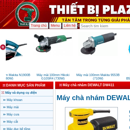
Trang chủ
Menu
Liên hệ
2mm Makita N1900B
Máy mài 100mm Hikoki
Máy mài 100mm Makita 9553B
M
(580W)
G10SR4 (730W)
(710W)
B59
Máy chà nhám DEWALT DW411
DANH MỤC SẢN PHẨM
Máy và dụng cụ điện
Máy chà nhám DEWA
Máy khoan
Máy mài
Máy cưa
Máy cắt
Máy đục bê tông