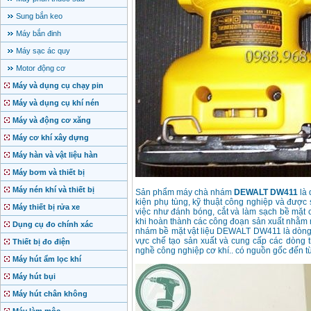
Sung bắn keo
Máy bắn đinh
Máy sạc ác quy
Motor động cơ
Máy và dụng cụ chạy pin
Máy và dụng cụ khí nén
Máy và động cơ xăng
Máy cơ khí xây dựng
Máy hàn và vật liệu hàn
Máy bơm và thiết bị
Máy nén khí và thiết bị
Sản phẩm máy chà nhám
DEWALT DW411
là 
kiện phụ tùng, kỹ thuật công nghiệp và được
Máy thiết bị rửa xe
việc như đánh bóng, cắt và làm sạch bề mặt c
khi hoàn thành các công đoạn sản xuất nhằm
Dụng cụ đo chính xác
nhám bề mặt vật liệu DEWALT DW411 là dòng t
vực chế tạo sản xuất và cung cấp các dòng t
Thiết bị đo điện
nghề công nghiệp cơ khí.. có nguồn gốc đến t
Máy hút ẩm lọc khí
Máy hút bụi
Máy hút chân không