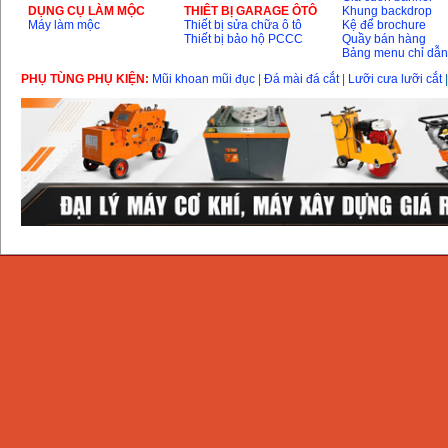
DỤNG CỤ LÀM MỘC
THIÊT BỊ GARAGE ÔTÔ
Khung backdrop
Máy làm mộc
Thiết bị sửa chữa ô tô
Kệ để brochure
Thiết bị bảo hộ PCCC
Quầy bán hàng
Bảng menu chỉ dẫ
PHỤ TÙNG PHỤ KIỆN:
Mũi khoan mũi đục
|
Đá mài đá cắt
|
Lưỡi cưa lưỡi cắt