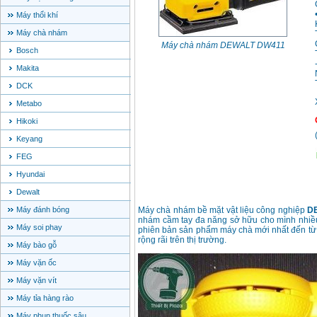
Máy thổi khí
Máy chà nhám
Máy chà nhám DEWALT DW411
Bosch
Makita
DCK
Metabo
Hikoki
Keyang
FEG
Hyundai
Dewalt
Máy đánh bóng
Máy chà nhám bề mặt vật liệu công nghiệp
D
nhám cầm tay đa năng sở hữu cho mình nhiều 
Máy soi phay
phiên bản sản phẩm máy chà mới nhất đến từ 
rộng rãi trên thị trường.
Máy bào gỗ
Máy vặn ốc
Máy vặn vít
Máy tỉa hàng rào
Máy phun thuốc sâu