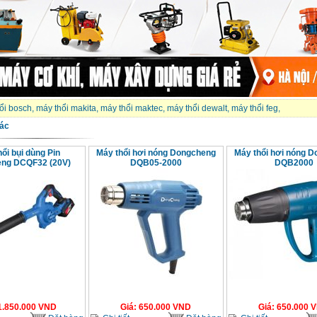
ổi bosch
,
máy thổi makita
,
máy thổi maktec
,
máy thổi dewalt
,
máy thổi feg
,
ác
ổi bụi dùng Pin
Máy thổi hơi nóng Dongcheng
Máy thổi hơi nóng 
ng DCQF32 (20V)
DQB05-2000
DQB2000
1.850.000
VND
Giá
:
650.000
VND
Giá
:
650.000
V