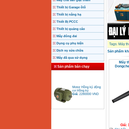
Máy chà sàn giặt thảm
Thiết bị Garage ôtô
Thiết bị nâng hạ
Thiết Bị PCCC
Thiết bị quảng cáo
Máy đóng đai
Dụng cụ phụ kiện
Tags:
Máy th
Dịch vụ sửa chữa
Sản phẩm kh
Máy đã qua sử dụng
Máy th
Dongche
Sản phẩm bán chạy
Motor Hồng ký động
cơ Hồng ký
Giá
:
2280000
VND
Bảng giá động cơ
diesel đầu nổ diesel
Giá
:
6500000
VND
Giá
: