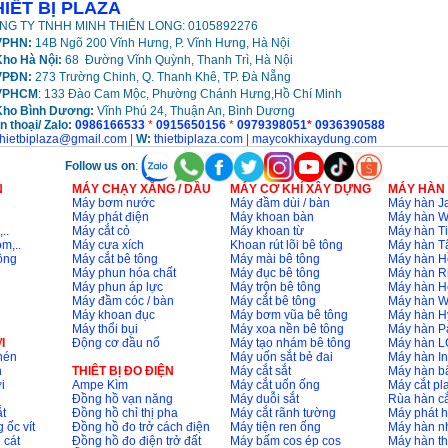
HIẾT BỊ PLAZA
NG TY TNHH MINH THIÊN LONG: 0105892276
PHN:
14B Ngõ 200 Vĩnh Hưng, P. Vĩnh Hưng, Hà Nội
ho Hà Nội:
68 Đường Vĩnh Quỳnh, Thanh Trì, Hà Nội
VPĐN:
273 Trường Chinh, Q. Thanh Khê, TP. Đà Nẵng
VPHCM
: 133 Đào Cam Mộc, Phường Chánh Hưng,Hồ Chí Minh
Kho
Bình Dương:
Vĩnh Phú 24, Thuận An, Bình Dương
n thoại/ Zalo:
0986166533
*
0915650156
*
0979398051
*
0936390588
thietbiplaza@gmail.com
|
W:
thietbiplaza.com
|
maycokhixaydung.com
Follow us on
:
N
MÁY CHẠY XĂNG / DẦU
MÁY CƠ KHÍ XÂY DỰNG
MÁY HÀN
Máy bơm nước
Máy đầm dùi / bàn
Máy hàn Ja
Máy phát điện
Máy khoan bàn
Máy hàn 
..
Máy cắt cỏ
Máy khoan từ
Máy hàn Ti
m,..
Máy cưa xích
Khoan rút lõi bê tông
Máy hàn T
ông
Máy cắt bê tông
Máy mài bê tông
Máy hàn H
Máy phun hóa chất
Máy đục bê tông
Máy hàn R
Máy phun áp lực
Máy trộn bê tông
Máy hàn H
Máy đầm cóc / bàn
Máy cắt bê tông
Máy hàn 
Máy khoan đục
Máy bơm vũa bê tông
Máy hàn H
Máy thổi bụi
Máy xoa nền bê tông
Máy hàn P
I
Động cơ đầu nổ
Máy tạo nhám bê tông
Máy hàn L
nén
Máy uốn sắt bẻ đai
Máy hàn I
n
THIÊT BỊ ĐO ĐIỆN
Máy cắt sắt
Máy hàn 
i
Ampe Kìm
Máy cắt uốn ống
Máy cắt p
Đồng hồ vạn năng
Máy duỗi sắt
Rùa hàn cắ
t
Đồng hồ chỉ thị pha
Máy cắt rãnh tường
Máy phát 
 ốc vít
Đồng hồ đo trở cách điện
Máy tiện ren ống
Máy hàn 
 cát
Đồng hồ đo điện trở đất
Máy bấm cos ép cos
Máy hàn th