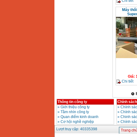
Chi tiết
Bảng giá mũi khoan
Máy thổi
rút lõi bê tông
Super
Giá
:
330000
VND
Máy khoan Bosch đa
năng GBH 2-26DRE
(800W)
Giá
:
3980000
VND
Máy cưa xích chạy
xăng Stihl MS661
Giá
:
29900000
VND
Máy cắt góc đa năng
Giá
:
Makita LS1019L
Chi tiết
(1510W)
Giá
:
14068000
VND
Thông tin công ty
Chính sách
Bộ máy khoan 100
»
Giới thiệu công ty
»
Chính sác
chi tiết Bosch GSB
»
Tầm nhìn công ty
»
Chính sá
13RE (650W)
Giá
:
2200000
VND
»
Quan điểm kinh doanh
»
Chinh sác
»
Cơ hội nghề nghiệp
»
Chính sá
Lượt truy cập: 40335398
Trang ch