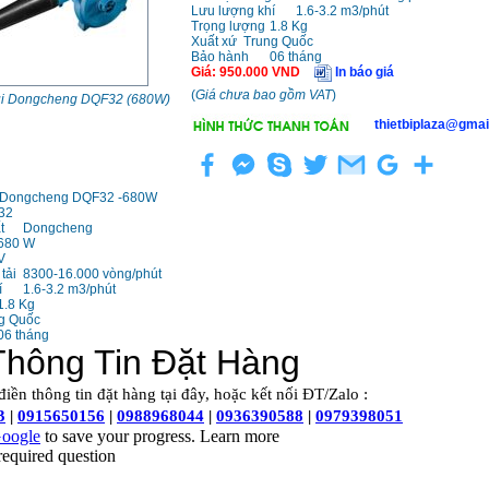
Lưu lượng khí
1.6-3.2 m3/phút
Trọng lượng
1.8 Kg
Xuất xứ
Trung Quốc
Bảo hành
06 tháng
Giá
:
950.000
VND
In báo giá
(
Giá chưa bao gồm VAT
)
ụi Dongcheng DQF32 (680W)
thietbiplaza@gmai
i Dongcheng DQF32 -680W
32
t
Dongcheng
680 W
V
tải
8300-16.000 vòng/phút
í
1.6-3.2 m3/phút
1.8 Kg
g Quốc
06 tháng