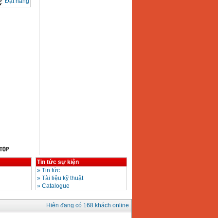
Đặt hàng
Tin tức sự kiện
»
Tin tức
»
Tài liệu kỹ thuật
»
Catalogue
Hiện đang có 168 khách online