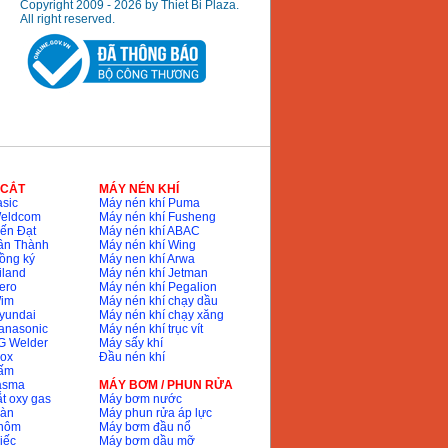
Copyright 2009 - 2026 by Thiet Bi Plaza.
All right reserved.
 CẮT
MÁY NÉN KHÍ
sic
Máy nén khí Puma
Weldcom
Máy nén khí Fusheng
ến Đạt
Máy nén khí ABAC
ân Thành
Máy nén khí Wing
ồng ký
Máy nen khí Arwa
iland
Máy nén khí Jetman
ero
Máy nén khí Pegalion
Wim
Máy nén khí chạy dầu
yundai
Máy nén khí chạy xăng
anasonic
Máy nén khí trục vít
G Welder
Máy sấy khí
nox
Đầu nén khí
bấm
lasma
MÁY BƠM / PHUN RỬA
t oxy gas
Máy bơm nước
hàn
Máy phun rửa áp lực
nhôm
Máy bơm đầu nổ
iếc
Máy bơm dầu mỡ