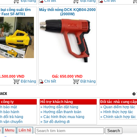
Đặt hàng
Chi tiết
Đặt hàng
Chi tiết
 bụi công suất lớn
Máy thổi nóng DCK KQB04-2000
 Fast SF-MT01
(2000W)
1.500.000
VND
Giá
:
650.000
VND
Đặt hàng
Chi tiết
Đặt hàng
 công ty
Hỗ trợ khách hàng
Đối tác nhà cung cấp
h bảo mật
»
Hướng dẫn đặt hàng
»
Quan điểm hợp tác
ch bảo hành
»
Hướng dẫn thanh toán
»
Hình thức hợp tác
h đổi trả hàng
»
Các hình thức mua hàng
»
Chính sách hợp tác
ch vận chuyển
»
Sơ đồ đường đi
ủ
Menu
Liên hệ