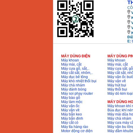
T
Máy khoan Bosch
GSB 16RE (750W)
CÔ
Giá
:
1850000
VND
V
K
Động cơ xăng Honda
GX160 (5.5HP)
Giá
:
7200000
VND
Điệ
E:
Máy mài 100mm
Makita 9553B (710W)
MÁY DÙNG ĐIỆN
MÁY DÙNG PI
Giá
:
1296000
VND
Máy khoan
Máy khoan
Máy mài, cắt
Máy mài, cắt
Máy cưa gỗ, sắt,..
Máy cưa sắt, gỗ,
Máy cắt sắt, nhôm,..
Máy cắt sắt, nhô
Máy đục bê tông
Máy vặn ốc bul
Máy khò nhiệt thổi bụi
Máy vặn vít
Máy chà nhám
Máy hút bụi
Máy đánh bóng
Máy thổi bụi
Máy soi phay router
Máy dò kim loại
Máy bào gỗ
Máy làm mộc
MÁY DÙNG HƠ
Máy vặn ốc
Máy khoan khí 
Máy vặn vít
Búa đục khí né
Máy bắn keo
Máy mài dũa hơ
Máy bắn đinh
Máy chà nhám
Máy cắt cỏ
Máy cưa máy cắ
Máy tỉa hàng rào
Máy vặn bu lông
Motor động cơ điện
Máy đầm khuôn