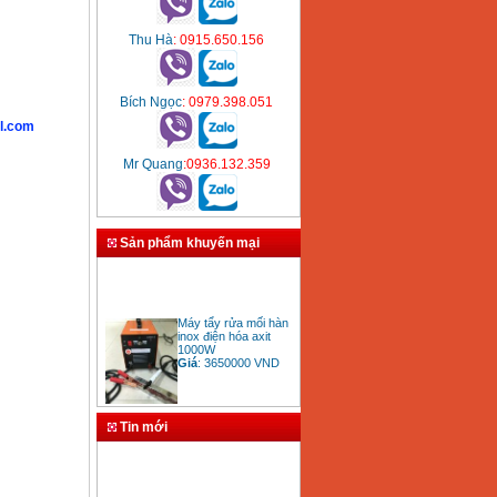
Thu Hà
: 0915.650.156
Bích Ngọc
: 0979.398.051
l.com
Mr Quang
:0936.132.359
Sản phẩm khuyến mại
Máy tẩy rửa mối hàn
inox điện hóa axit
1000W
Giá
:
3650000
VND
Tin mới
Bảng giá mũi khoan
rút lõi bê tông
Giá
:
330000
VND