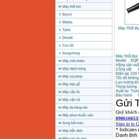
Máy thổi khí
Bosch
Makita
Máy Thổi B
Tohin
Dewalt
Con Sò
Dongcheng
Máy Thổi Bụ
Model
DQF
Máy chà nhám
Hãng sản xuấ
Máy đánh bóng
Cống uất
Điện áp
220 
Máy soi phay
Tốc độ không 
Lưu lượng kh
Máy bào gỗ
Trọng lượng
Xuất xứ
Trun
Máy vặn ốc
Bảo hành
Máy vặn vít
Máy tỉa hàng rào
Máy phun thuốc sâu
Sung bắn keo
Máy bắn đinh
Máy sạc ác quy