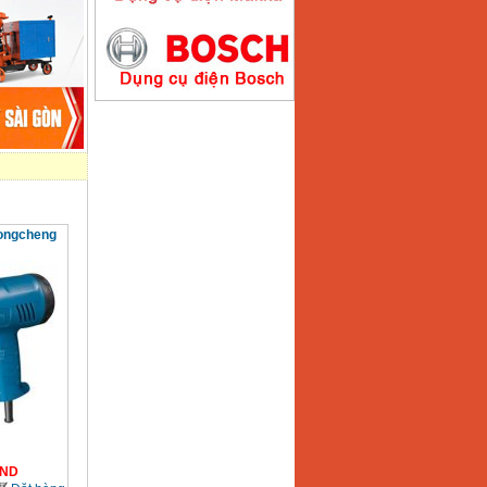
Máy hàn que điện tử
Hồng ký HK200E
Giá
:
4100000
VND
Máy hàn que điện tử
Hồng Ký HK200N
Giá
:
2870000
VND
Dongcheng
Máy bơm nước
Koshin SEV 50X
Giá
:
5750000
VND
ND