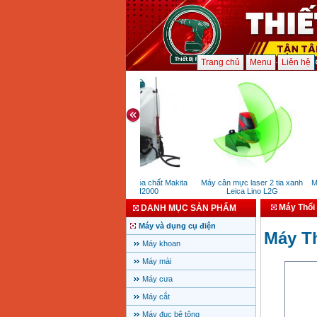
Trang chủ
Menu
Liên hệ
Máy phun hóa chất Makita
Máy cân mực laser 2 tia xanh
Máy
EVH2000
Leica Lino L2G
Máy Thổi
DANH MỤC SẢN PHẨM
Máy và dụng cụ điện
Máy T
Máy khoan
Máy mài
Máy cưa
Máy cắt
Máy đục bê tông