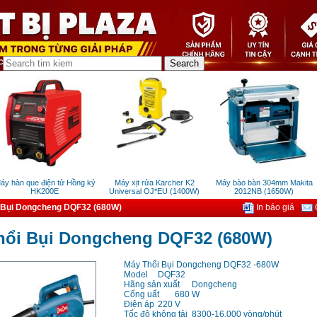
 hàn que điện tử Hồng ký
Máy xịt rửa Karcher K2
Máy bào bàn 304mm Makita
HK200E
Universal OJ*EU (1400W)
2012NB (1650W)
 Bụi Dongcheng DQF32 (680W)
In báo giá
G
hổi Bụi Dongcheng DQF32 (680W)
Máy Thổi Bụi Dongcheng DQF32 -680W
Model
DQF32
Hãng sản xuất
Dongcheng
Cống uất
680 W
Điện áp
220 V
Tốc độ không tải
8300-16.000 vòng/phút