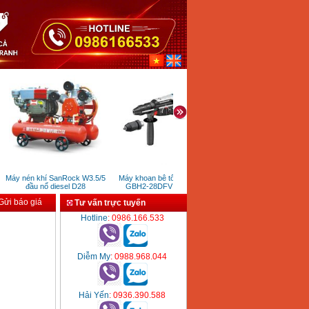
Máy nén khí SanRock W3.5/5
Máy khoan bê tông Bosch
Máy cấy rive Prona RP012
đầu nổ diesel D28
GBH2-28DFV (850W)
ửi báo giá
Tư vấn trực tuyến
Hotline
: 0986.166.533
Diễm My
: 0988.968.044
Hải Yến
: 0936.390.588