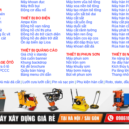
Máy khoan đục
Máy bơm vũa bê tông
Máy hàn H
Máy thổi bụi
Máy xoa nền bê tông
Máy hàn P
I
Động cơ đầu nổ
Máy tạo nhám bê tông
Máy hàn L
nén
Máy uốn sắt bẻ đai
Máy hàn I
n
THIÊT BỊ ĐO ĐIỆN
Máy cắt sắt
Máy hàn 
i
Ampe Kìm
Máy cắt uốn ống
Máy cắt p
Đồng hồ vạn năng
Máy duỗi sắt
Rùa hàn cắ
t
Đồng hồ chỉ thị pha
Máy cắt rãnh tường
Máy phát 
 ốc vít
Đồng hồ đo trở cách điện
Máy tiện ren ống
Máy hàn 
 cát
Đồng hồ đo điện trở đất
Máy bấm cos ép cos
Máy hàn th
Ổn áp biến áp Lioa
Máy đột dập thủy lực
Máy hàn n
Máy khoan đất đá
Rùa hàn t
THIỆT BỊ QUẢNG CÁO
Giá chữ x standy
THIẾT BỊ PHUN SƠN
THIẾT BỊ
Giá cuốn banner
Máy phun sơn
Xe nâng ta
AGE ÔTÔ
Khung backdrop
Nồi trộn sơn
Xe đẩy hà
a ô tô
Kệ để brochure
Máy khuấy sơn
Kích thủy l
ộ PCCC
Quầy bán hàng
Máy bơm màng
Pa lăng tời
Bảng menu chỉ dẫn
Bút vẽ phun sơn
Thang nh
á mài đá cắt
|
Lưỡi cưa lưỡi cắt
|
Pin và sạc pin
|
Phụ kiện hàn cắt
|
Roto, stato, đ