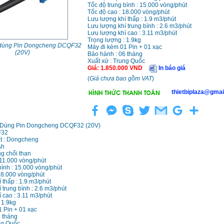
Tốc độ trung bình : 15.000 vòng/phút
Tốc độ cao : 18.000 vòng/phút
Lưu lượng khí thấp : 1.9 m3/phút
Lưu lượng khí trung bình : 2.6 m3/phút
Lưu lượng khí cao : 3.11 m3/phút
Trọng lượng : 1.9kg
i dùng Pin Dongcheng DCQF32
Máy đi kèm 01 Pin + 01 xạc
(20V)
Bảo hành : 06 tháng
Xuất xứ : Trung Quốc
Giá
:
1.850.000
VND
In báo giá
(
Giá chưa bao gồm VAT
)
thietbiplaza@gmai
 Dùng Pin Dongcheng DCQF32 (20V)
F32
t : Dongcheng
Ah
g chổi than
 11.000 vòng/phút
bình : 15.000 vòng/phút
18.000 vòng/phút
 thấp : 1.9 m3/phút
 trung bình : 2.6 m3/phút
 cao : 3.11 m3/phút
 1.9kg
 Pin + 01 xạc
 tháng
ng Quốc