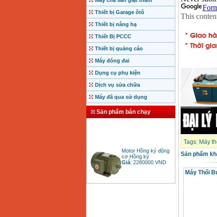
Máy chà sàn giặt thảm
Thiết bị Garage ôtô
Thiết bị nâng hạ
Thiết Bị PCCC
Thiết bị quảng cáo
Máy đóng đai
Dụng cụ phụ kiện
Dịch vụ sửa chữa
Máy đã qua sử dụng
Sản phẩm bán chạy
Tags:
Máy th
Motor Hồng ký động
cơ Hồng ký
Sản phẩm kh
Giá
:
2280000
VND
Máy Thổi B
Bảng giá động cơ
diesel đầu nổ diesel
Giá
:
6500000
VND