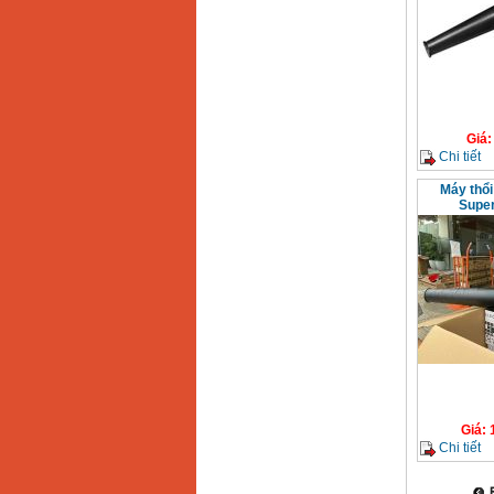
Bảng giá mũi khoan
rút lõi bê tông
Giá
:
330000
VND
Máy khoan Bosch đa
Giá
năng GBH 2-26DRE
Chi tiết
(800W)
Giá
:
3980000
VND
Máy thổi
Super
Máy cưa xích chạy
xăng Stihl MS661
Giá
:
29900000
VND
Máy cắt góc đa năng
Makita LS1019L
(1510W)
Giá
:
14068000
VND
Bộ máy khoan 100
chi tiết Bosch GSB
13RE (650W)
Giá
:
Giá
:
2200000
VND
Chi tiết