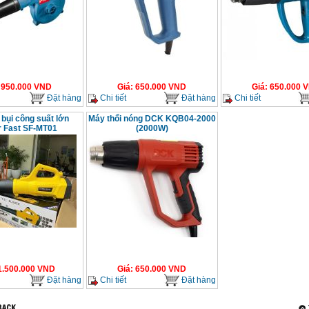
:
950.000
VND
Giá
:
650.000
VND
Giá
:
650.000
V
Đặt hàng
Chi tiết
Đặt hàng
Chi tiết
 bụi công suất lớn
Máy thổi nóng DCK KQB04-2000
 Fast SF-MT01
(2000W)
1.500.000
VND
Giá
:
650.000
VND
Đặt hàng
Chi tiết
Đặt hàng