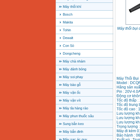
Máy thổi khí
Bosch
Makita
Máy thổi bụ
Tohin
Dewalt
Con Sò
Dongcheng
Máy chà nhám
Máy đánh bóng
Máy soi phay
Máy Thổi Bụi
Model : DCQ
Máy bào gỗ
Hãng sản xuấ
Pin : 20V-4.0
Máy vặn ốc
Động cơ khôn
Tốc độ thấp :
Máy vặn vít
Tốc độ trung 
Máy tỉa hàng rào
Tốc độ cao : 
Lưu lượng khí
Máy phun thuốc sâu
Lưu lượng khí
Lưu lượng khí
Sung bắn keo
Trọng lượng :
Máy đi kèm 01
Máy bắn đinh
Bảo hành : 06
Máy sạc ác quy
Xuất xứ : Tru