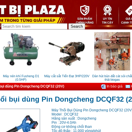
Máy nén khí Fusheng D1
Máy cắt sắt Tiến Đạt 3HP/220V
Dàn hút bùn đất cát sỏi chất
(0.5HP)
thải biogas
 bụi dùng Pin Dongcheng DCQF32 (20V)
In báo giá
G
hổi bụi dùng Pin Dongcheng DCQF32 (2
Máy Thổi Bụi Dùng Pin Dongcheng DCQF32 (20V
Model : DCQF32
Hãng sản xuất : Dongcheng
Pin : 20V-4.0Ah
Động cơ không chổi than
Tốc độ thấp : 11.000 vòng/phút