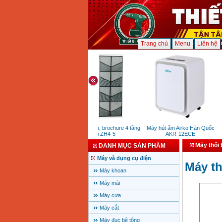
Trang chủ
Menu
Liên hệ
Giá để tài liệu, brochure 4 tầng
Máy hút ẩm Airko Hàn Quốc
đôi ZH4-5
AKR-12ECE
Máy thổi
DANH MỤC SẢN PHẨM
Máy và dụng cụ điện
Máy t
Máy khoan
Máy mài
Máy cưa
Máy cắt
Máy đục bê tông