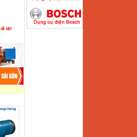
Máy hàn que điện tử
Hồng ký HK200E
Giá
:
4100000
VND
Máy hàn que điện tử
Hồng Ký HK200N
Giá
:
2870000
VND
Máy bơm nước
Koshin SEV 50X
Giá
:
5750000
VND
Dongcheng