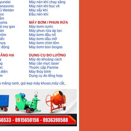
yundai
Máy nén khí chạy xăng
anasonic
Máy nén khí trục vít
G Welder
Máy sấy khí
nox
Đầu nén khí
bấm
lasma
MÁY BƠM / PHUN RỬA
t oxy gas
Máy bơm nước
hàn
Máy phun rửa áp lực
nhôm
Máy bơm đầu nổ
iếc
Máy bơm dầu mỡ
hựa
Máy bơm chìm tõm
ự động
Máy bơm bùn biogas
 NÂNG HẠ
DỤNG CỤ ĐO LƯỜNG
y
Máy đo khoảng cách
ng
Máy cân mực laser
ực
Thước cặp Panme
 điện
Máy thủy bình
ôm
Dụng cụ đo tổng hợp
ầu măng ranh, giá kẹp máy khoan,máy cắt,..