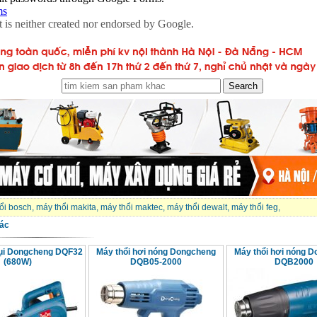
ổi bosch
,
máy thổi makita
,
máy thổi maktec
,
máy thổi dewalt
,
máy thổi feg
,
ác
ụi Dongcheng DQF32
Máy thổi hơi nóng Dongcheng
Máy thổi hơi nóng 
(680W)
DQB05-2000
DQB2000