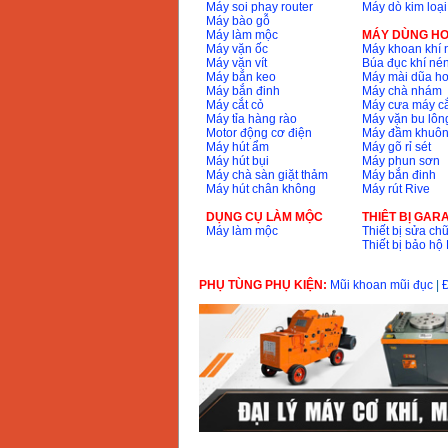
Máy soi phay router
Máy dò kim loại
Máy bào gỗ
Máy làm mộc
MÁY DÙNG HƠ
Máy vặn ốc
Máy khoan khí 
Máy vặn vít
Búa đục khí né
Máy bắn keo
Máy mài dũa hơ
Máy bắn đinh
Máy chà nhám
Máy cắt cỏ
Máy cưa máy cắ
Máy tỉa hàng rào
Máy vặn bu lông
Motor động cơ điện
Máy đầm khuôn
Máy hút ẩm
Máy gõ rỉ sét
Máy hút bụi
Máy phun sơn
Máy chà sàn giặt thảm
Máy bắn đinh
Máy hút chân không
Máy rút Rive
DỤNG CỤ LÀM MỘC
THIÊT BỊ GAR
Máy làm mộc
Thiết bị sửa chữ
Thiết bị bảo h
PHỤ TÙNG PHỤ KIỆN:
Mũi khoan mũi đục
|
Đ