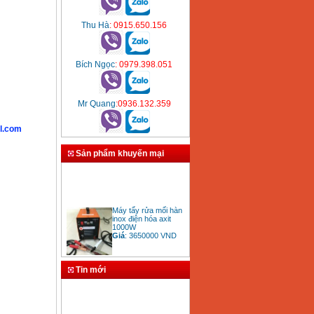
Thu Hà
: 0915.650.156
Bích Ngọc
: 0979.398.051
Mr Quang
:0936.132.359
l.com
Sản phẩm khuyến mại
Máy tẩy rửa mối hàn
inox điện hóa axit
1000W
Giá
:
3650000
VND
Tin mới
Bảng giá mũi khoan
rút lõi bê tông
Giá
:
330000
VND