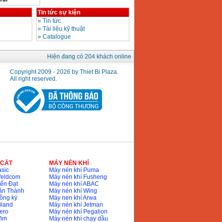
Tin tức sự kiện
»
Tin tức
»
Tài liệu kỹ thuật
»
Catalogue
Hiện đang có 204 khách online
Copyright 2009 - 2026 by Thiet Bi Plaza.
All right reserved.
 CẮT
MÁY NÉN KHÍ
sic
Máy nén khí Puma
Weldcom
Máy nén khí Fusheng
ến Đạt
Máy nén khí ABAC
ân Thành
Máy nén khí Wing
ồng ký
Máy nen khí Arwa
iland
Máy nén khí Jetman
ero
Máy nén khí Pegalion
Wim
Máy nén khí chạy dầu