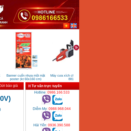
Banner cuốn nhựa một mặt
Máy cưa xích chạy điện FEG
Máy đầm cóc chạy xăng 
poster (kt 60x160 cm)
881
ửi báo giá
Tư vấn trực tuyến
Hotline
: 0986.166.533
0V)
Diễm My
: 0988.968.044
)
Hải Yến
: 0936.390.588