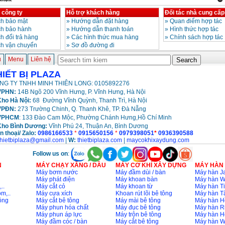
 công ty
Hỗ trợ khách hàng
Đối tác nhà cung cấp
h bảo mật
»
Hướng dẫn đặt hàng
»
Quan điểm hợp tác
ch bảo hành
»
Hướng dẫn thanh toán
»
Hình thức hợp tác
h đổi trả hàng
»
Các hình thức mua hàng
»
Chính sách hợp tác
ch vận chuyển
»
Sơ đồ đường đi
ủ
Menu
Liên hệ
HIẾT BỊ PLAZA
NG TY TNHH MINH THIÊN LONG: 0105892276
PHN:
14B Ngõ 200 Vĩnh Hưng, P. Vĩnh Hưng, Hà Nội
ho Hà Nội:
68 Đường Vĩnh Quỳnh, Thanh Trì, Hà Nội
VPĐN:
273 Trường Chinh, Q. Thanh Khê, TP. Đà Nẵng
VPHCM
: 133 Đào Cam Mộc, Phường Chánh Hưng,Hồ Chí Minh
Kho
Bình Dương:
Vĩnh Phú 24, Thuận An, Bình Dương
n thoại/ Zalo:
0986166533
*
0915650156
*
0979398051
*
0936390588
thietbiplaza@gmail.com
|
W:
thietbiplaza.com
|
maycokhixaydung.com
Follow us on
:
N
MÁY CHẠY XĂNG / DẦU
MÁY CƠ KHÍ XÂY DỰNG
MÁY HÀN
Máy bơm nước
Máy đầm dùi / bàn
Máy hàn Ja
Máy phát điện
Máy khoan bàn
Máy hàn 
..
Máy cắt cỏ
Máy khoan từ
Máy hàn Ti
m,..
Máy cưa xích
Khoan rút lõi bê tông
Máy hàn T
ông
Máy cắt bê tông
Máy mài bê tông
Máy hàn H
Máy phun hóa chất
Máy đục bê tông
Máy hàn R
Máy phun áp lực
Máy trộn bê tông
Máy hàn H
Máy đầm cóc / bàn
Máy cắt bê tông
Máy hàn 