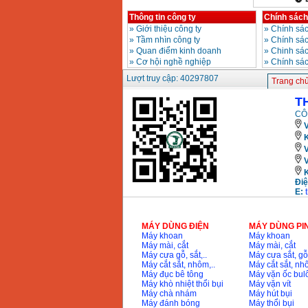
Máy khoan Bosch
Thông tin công ty
Chính sách
GSB 16RE (750W)
Giá
:
1850000
VND
»
Giới thiệu công ty
»
Chính sác
»
Tầm nhìn công ty
»
Chính sá
»
Quan điểm kinh doanh
»
Chinh sác
Động cơ xăng Honda
»
Cơ hội nghề nghiệp
»
Chính sá
GX160 (5.5HP)
Giá
:
7200000
VND
Lượt truy cập: 40297807
Trang ch
T
CÔ
Máy mài 100mm
V
Makita 9553B (710W)
K
Giá
:
1296000
VND
Điệ
E:
MÁY DÙNG ĐIỆN
MÁY DÙNG PI
Máy khoan
Máy khoan
Máy mài, cắt
Máy mài, cắt
Máy cưa gỗ, sắt,..
Máy cưa sắt, gỗ,
Máy cắt sắt, nhôm,..
Máy cắt sắt, nhô
Máy đục bê tông
Máy vặn ốc bul
Máy khò nhiệt thổi bụi
Máy vặn vít
Máy chà nhám
Máy hút bụi
Máy đánh bóng
Máy thổi bụi