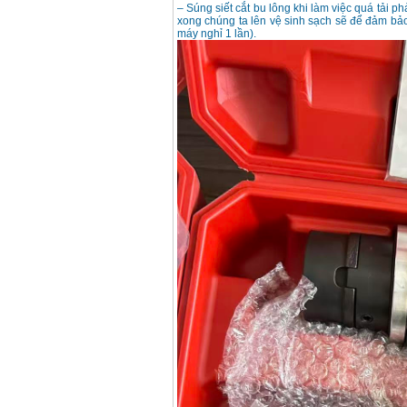
– Súng siết cắt bu lông khi làm việc quá tải p
Makita 9553B (710W)
xong chúng ta lên vệ sinh sạch sẽ để đảm bảo
Giá
:
1296000
VND
máy nghỉ 1 lần).