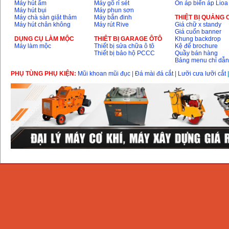
Máy hút ẩm
Máy gõ rỉ sét
Ổn áp biến áp Lioa
Máy hút bụi
Máy phun sơn
Máy chà sàn giặt thảm
Máy bắn đinh
THIỆT BỊ QUẢNG
Máy hút chân không
Máy rút Rive
Giá chữ x standy
Giá cuốn banner
DỤNG CỤ LÀM MỘC
THIÊT BỊ GARAGE ÔTÔ
Khung backdrop
Máy làm mộc
Thiết bị sửa chữa ô tô
Kệ để brochure
Thiết bị bảo hộ PCCC
Quầy bán hàng
Bảng menu chỉ dẫ
PHỤ TÙNG PHỤ KIỆN:
Mũi khoan mũi đục
|
Đá mài đá cắt
|
Lưỡi cưa lưỡi cắt