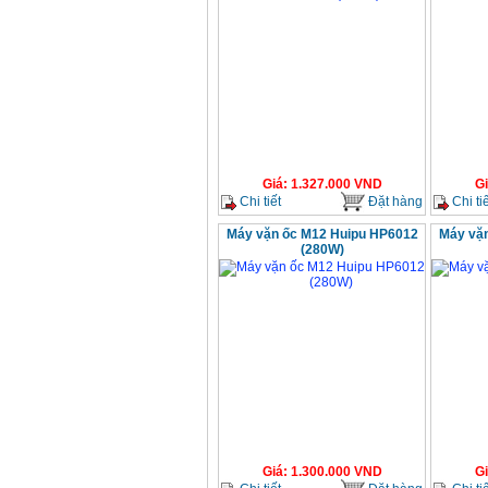
Giá
:
1.327.000
VND
G
Chi tiết
Đặt hàng
Chi tiế
Máy vặn ốc M12 Huipu HP6012
Máy vặ
(280W)
Giá
:
1.300.000
VND
G