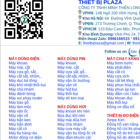
THIẾT BỊ PLAZA
CÔNG TY TNHH MINH THIÊN LONG
VPHN:
14B Ngõ 200 Vĩnh Hưng, P
Kho Hà Nội:
68 Đường Vĩnh Quỳnh
VPĐN:
273 Trường Chinh, Q. Tha
VPHCM
: 133 Đào Cam Mộc, Phư
Kho
Bình Dương:
Vĩnh Phú 24, 
Điện thoại/ Zalo:
0986166533
*
091
E:
thietbiplaza@gmail.com
|
W:
thie
Follow us on
:
MÁY DÙNG ĐIỆN
MÁY DÙNG PIN
MÁY CHẠY XĂNG 
Máy khoan
Máy khoan
Máy bơm nước
Máy mài, cắt
Máy mài, cắt
Máy phát điện
Máy cưa gỗ, sắt,..
Máy cưa sắt, gỗ,..
Máy cắt cỏ
Máy cắt sắt, nhôm,..
Máy cắt sắt, nhôm,..
Máy cưa xích
Máy đục bê tông
Máy vặn ốc bulông
Máy cắt bê tông
Máy khò nhiệt thổi bụi
Máy vặn vít
Máy phun hóa chất
Máy chà nhám
Máy hút bụi
Máy phun áp lực
Máy đánh bóng
Máy thổi bụi
Máy đầm cóc / bàn
Máy soi phay router
Máy dò kim loại
Máy khoan đục
Máy bào gỗ
Máy thổi bụi
Máy làm mộc
MÁY DÙNG HƠI
Động cơ đầu nổ
Máy vặn ốc
Máy khoan khí nén
Máy vặn vít
Búa đục khí nén
THIÊT BỊ ĐO ĐIỆN
Máy bắn keo
Máy mài dũa hơi
Ampe Kìm
Máy bắn đinh
Máy chà nhám
Đồng hồ vạn năng
Máy cắt cỏ
Máy cưa máy cắt
Đồng hồ chỉ thị ph
Máy tỉa hàng rào
Máy vặn bu lông ốc vít
Đồng hồ đo trở các
Motor động cơ điện
Máy đầm khuôn cát
Đồng hồ đo điện tr