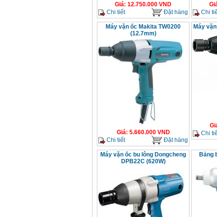
Giá
:
12.750.000
VND
Gi
Chi tiết
Đặt hàng
Chi tiế
Máy vặn ốc Makita TW0200
Máy vặn
(12.7mm)
Gi
Giá
:
5.660.000
VND
Chi tiế
Chi tiết
Đặt hàng
Máy vặn ốc bu lông Dongcheng
Bảng b
DPB22C (620W)