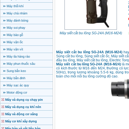
Máy thổi khí
Máy chà nhám
Máy đánh bóng
Máy soi phay
Máy siết cắt bu lông SG-24A (M16-M24)
Máy bào gỗ
Máy vặn ốc
Máy vặn vít
Máy siết cắt bu lông SG-24A (M16-M24)
hay
Súng cắt bu lông, Súng siết cắt ốc, Máy siết cắ
Máy tỉa hàng rào
đầu bu lông, Máy xiết cắt bu lông, Electric T
Máy phun thuốc sâu
Máy siết cắt bu lông SG-24A (M16-M24)
là mộ
có kích thước từ M16 đến M24, thường có lực
Sung bắn keo
50Hz), trọng lượng khoảng 5.5-6 kg, dùng tr
toàn cho mối nối bu lông cường độ cao.
Máy bắn đinh
Máy sạc ác quy
Motor động cơ
Máy và dụng cụ chạy pin
Máy và dụng cụ khí nén
Máy và động cơ xăng
Máy cơ khí xây dựng
Máy hàn và vật liệu hàn