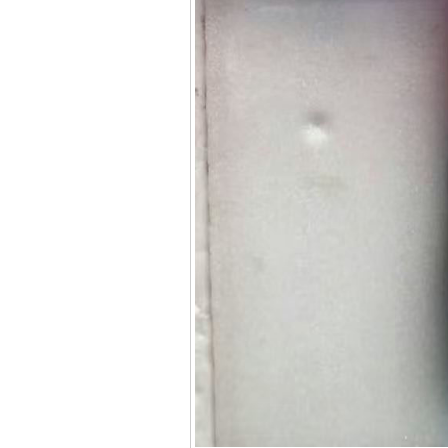
Máy cưa xích chạy
xăng Stihl MS661
Giá
:
29900000
VND
Máy cắt góc đa năng
Makita LS1019L
(1510W)
Giá
:
14068000
VND
Bộ máy khoan 100
chi tiết Bosch GSB
13RE (650W)
Giá
:
2200000
VND
Máy khoan Bosch
GSB 16RE (750W)
Giá
:
1850000
VND
Động cơ xăng Honda
GX160 (5.5HP)
Giá
:
7200000
VND
Máy mài 100mm