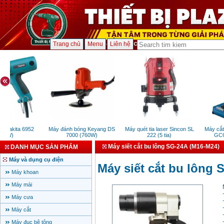
Trang chủ
Menu
Liên hệ
Makita 6952
Máy đánh bóng Keyang DS
Máy quét tia laser Sincon SL
Máy cắt s
0W)
7000 (760W)
222 (5 tia)
GCO 2
Máy siết cắt bu lông SG-24A (M16-M24)
DANH MỤC SẢN PHẨM
Máy và dụng cụ điện
Máy siết cắt bu lông
Máy khoan
Máy mài
Máy cưa
Máy cắt
Máy đục bê tông