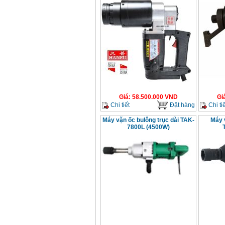
Giá
:
58.500.000
VND
Gi
Chi tiết
Đặt hàng
Chi tiế
Máy vặn ốc bulông trục dài TAK-
Máy 
7800L (4500W)