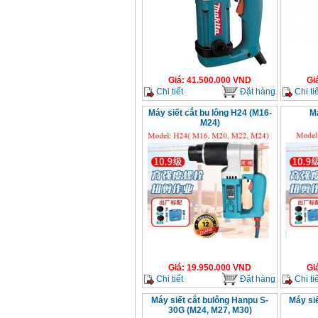
Giá
:
41.500.000
VND
Gi
Chi tiết
Đặt hàng
Chi tiế
Máy siết cắt bu lông H24 (M16-
Má
M24)
Giá
:
19.950.000
VND
Gi
Chi tiết
Đặt hàng
Chi tiế
Máy siết cắt bulông Hanpu S-
Máy si
30G (M24, M27, M30)