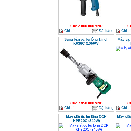
Giá
:
2.000.000
VND
G
Chi tiết
Đặt hàng
Chi tiế
Súng bắn ốc bu lông 1 inch
Máy vặn
K636C (1050W)
Giá
:
7.950.000
VND
G
Chi tiết
Đặt hàng
Chi tiế
Máy siết ốc bu lông DCK
Máy siế
KPB20C (340W)