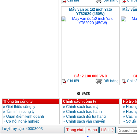
Chi tiết
Đặt hàng
Chi tiế
Máy vặn ốc 1/2 inch Yato
Máy vặn
YT82020 (450W)
Giá
:
2.100.000
VND
G
Chi tiết
Đặt hàng
Chi tiế
Thông tin công ty
Chính sách công ty
Hỗ trợ 
»
Giới thiệu công ty
»
Chính sách bảo mật
»
Hướng
»
Tầm nhìn công ty
»
Chính sách bảo hành
»
Hướng
»
Quan điểm kinh doanh
»
Chinh sách đổi trả hàng
»
Các h
»
Cơ hội nghề nghiệp
»
Chính sách vận chuyển
»
Sơ đồ
Lượt truy cập: 40303003
Trang chủ
Menu
Liên hệ