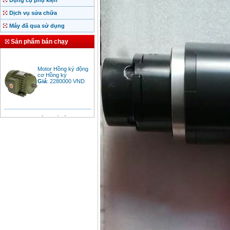
Dụng cụ phụ kiện
Dịch vụ sửa chữa
Máy đã qua sử dụng
Sản phẩm bán chạy
Motor Hồng ký động
cơ Hồng ký
Giá
:
2280000
VND
Bảng giá động cơ
diesel đầu nổ diesel
Giá
:
6500000
VND
Bảng giá mũi khoan
rút lõi bê tông
Giá
:
330000
VND
Máy khoan Bosch đa
năng GBH 2-26DRE
(800W)
Giá
:
3980000
VND