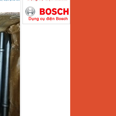
Máy hàn que điện tử
Hồng ký HK200E
Giá
:
4100000
VND
Máy hàn que điện tử
Hồng Ký HK200N
Giá
:
2870000
VND
Máy bơm nước
Koshin SEV 50X
Giá
:
5750000
VND