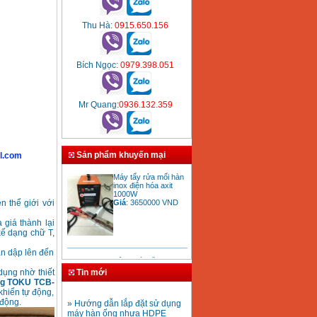
Thu Hà
: 0915.650.156
Bích Ngọc
: 0979.398.051
Mr Quang
:0936.132.359
Sản phẩm khuyến mại
l.com
Máy tẩy rửa mối hàn
inox điện hóa axit
1000W
Giá
:
3650000
VND
n thể giới với
 giá thành lại
kế dạng chữ T,
Bảng giá mũi khoan
n dập lên đến
rút lõi bê tông
Giá
:
330000
VND
Tin mới
dụng nhờ thiết
ng TOKU TCB-
» Hướng dẫn lắp đặt sử dụng
khiển tự động,
máy hàn ống nhựa HDPE
 động.
Mũi khoan rút lõi bê
» Hướng dẫn lắp đặt vận
tông D20-D350