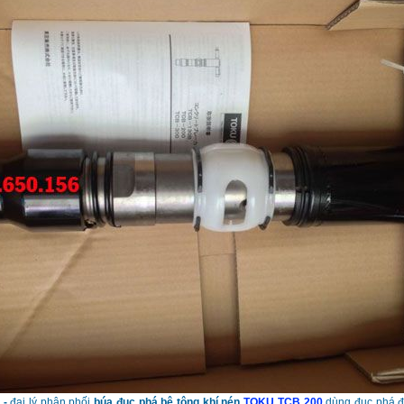
a -
đại lý phân phối
búa đục phá bê tông khí nén
TOKU TCB 200
dùng đục phá đ