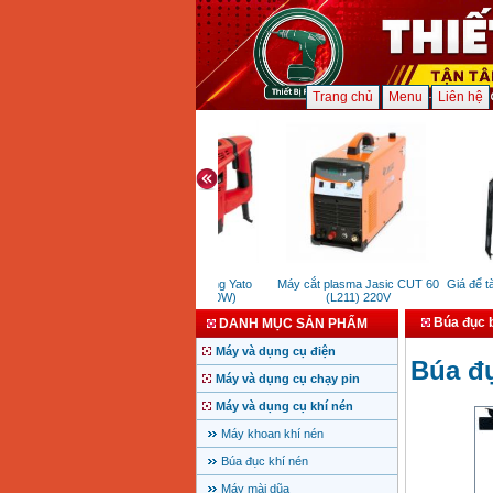
Trang chủ
Menu
Liên hệ
Máy khoan bê tông Yato
Máy cắt plasma Jasic CUT 60
Giá để tài l
YT82127 (1500W)
(L211) 220V
đ
Búa đục b
DANH MỤC SẢN PHẨM
Máy và dụng cụ điện
Búa đụ
Máy và dụng cụ chạy pin
Máy và dụng cụ khí nén
Máy khoan khí nén
Búa đục khí nén
Máy mài dũa