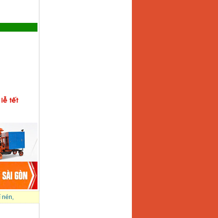
í nén
,