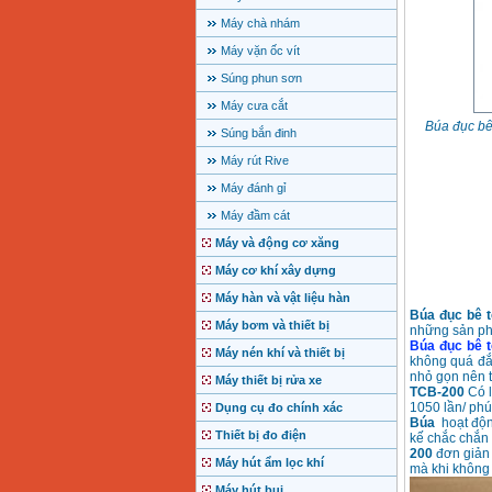
Máy chà nhám
Máy vặn ốc vít
Súng phun sơn
Máy cưa cắt
Búa đục bê
Súng bắn đinh
Máy rút Rive
Máy đánh gỉ
Máy đầm cát
Máy và động cơ xăng
Máy cơ khí xây dựng
Máy hàn và vật liệu hàn
Búa đục bê 
Máy bơm và thiết bị
những sản ph
Búa đục bê 
Máy nén khí và thiết bị
không quá đắt
nhỏ gọn nên t
Máy thiết bị rửa xe
TCB-200
Có l
1050 lần/ phú
Dụng cụ đo chính xác
Búa
hoạt độn
Thiết bị đo điện
kế chắc chắn
200
đơn giản 
Máy hút ẩm lọc khí
mà khi không 
Máy hút bụi