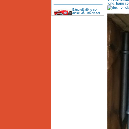
tông, hàng có
Bảng giá động cơ
diesel đầu nổ diesel
Giá
:
6500000
VND
Bảng giá mũi khoan
rút lõi bê tông
Giá
:
330000
VND
Máy khoan Bosch đa
năng GBH 2-26DRE
(800W)
Giá
:
3980000
VND
Máy cưa xích chạy
xăng Stihl MS661
Giá
:
29900000
VND
Máy cắt góc đa năng
Makita LS1019L
(1510W)
Giá
:
14068000
VND
Bộ máy khoan 100
chi tiết Bosch GSB
13RE (650W)