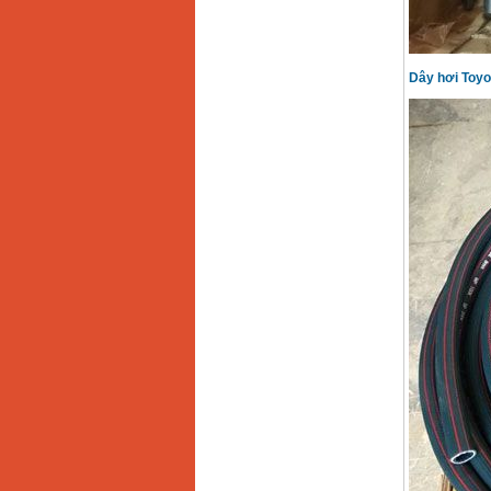
Giá
:
2200000
VND
Dây hơi Toyo
Máy khoan Bosch
GSB 16RE (750W)
Giá
:
1850000
VND
Động cơ xăng Honda
GX160 (5.5HP)
Giá
:
7200000
VND
Máy mài 100mm
Makita 9553B (710W)
Giá
:
1296000
VND