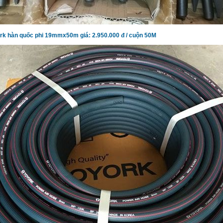
rk hàn quốc phi 19mmx50m giá: 2.950.000 đ / cuộn 50M