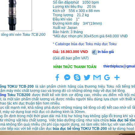
Số lần đập/phút 1050 bpm
Lượng khí tiêu thụ 20 l/s
Kích cỡ 556 x 300 x 88 mm
Trọng lượng 21.2 kg
Đầu khí vào 1"
Đường kính dây 3/4"(19mm)
Xuất xứ: Japan
Bảo hành: 3 tháng
 tông khí nén Toku TCB 200
*Mũi đục nhọn phi 30x45cm giá 648.000 VNĐ
*
Cataloge búa đục Toku máy đục Toku
Giá
:
16.983.000
VND
In báo giá
(
Giá đã bao gồm VAT
)
thietbiplaza@gmai
tông TOKU TCB-200
là sản phẩm chính hãng của thương hiệu Toku nổi tiếng trê
ẩm máy móc chất lượng cao và trong đó có những dòng máy về đục bê tông.
tông
Toku TCB200
được thiết kế với tính cơ động cao, nhiều ưu điểm nổi trội mà
, là một sản phẩm chất lượng và được nhiều người tiêu dùng lựa chọn với thiết 
hao tác khi đục thuận tiện hơn nhiều.
ực rất mạnh mẽ, khả năng phá được những mảng bê tông có độ kết cao nhờ số lầ
t, máy sử dụng loại mũi đục có đường kính là 30mm.
g ổn định trong một thời gian dài mà ít bị hư hỏng hay không gặp lỗi trong khi sử 
 từ những vật liệu chất lượng. Việc bảo dưỡng cũng như sửa chữa
b
úa đục bê tô
mà không tốn quá nhiều chi phí của người dùng, nó làm việc liên tục với van điều 
còn tiếp xúc với bề mặt cần đục
búa đục bê tông TOKU TCB-200
sẽ tự dừng hoạt