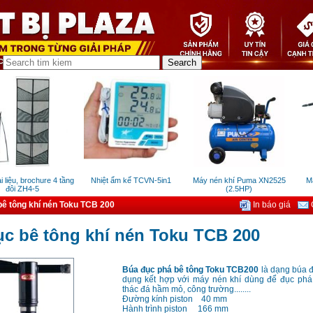
iệu, brochure 4 tầng
Nhiệt ẩm kế TCVN-5in1
Máy nén khí Puma XN2525
Máy 
ôi ZH4-5
(2.5HP)
ê tông khí nén Toku TCB 200
In báo giá
G
c bê tông khí nén Toku TCB 200
Búa đục phá bê tông Toku TCB200
là dạng búa đ
dụng kết hợp với máy nén khí dùng để đục phá 
thác đá hầm mỏ, công trường........
Đường kính piston 40 mm
Hành trình piston 166 mm