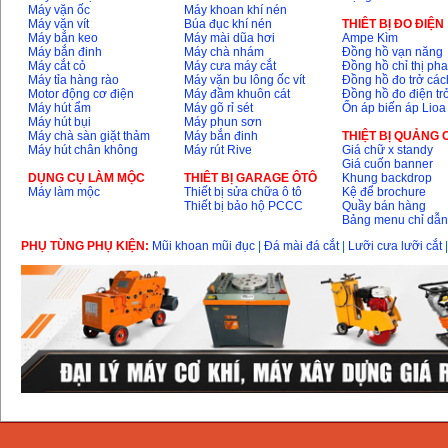
Máy vặn ốc
Máy khoan khí nén
Máy vặn vít
Búa đục khí nén
THIÊT BỊ ĐO ĐIỆN
Máy bắn keo
Máy mài dũa hơi
Ampe Kìm
Máy bắn đinh
Máy chà nhám
Đồng hồ vạn năng
Máy cắt cỏ
Máy cưa máy cắt
Đồng hồ chỉ thị ph
Máy tỉa hàng rào
Máy vặn bu lông ốc vít
Đồng hồ đo trở các
Motor động cơ điện
Máy đầm khuôn cát
Đồng hồ đo điện tr
Máy hút ẩm
Máy gõ rỉ sét
Ổn áp biến áp Lioa
Máy hút bụi
Máy phun sơn
Máy chà sàn giặt thảm
Máy bắn đinh
THIỆT BỊ QUẢNG
Máy hút chân không
Máy rút Rive
Giá chữ x standy
Giá cuốn banner
DỤNG CỤ LÀM MỘC
THIÊT BỊ GARAGE ÔTÔ
Khung backdrop
Máy làm mộc
Thiết bị sửa chữa ô tô
Kệ để brochure
Thiết bị bảo hộ PCCC
Quầy bán hàng
Bảng menu chỉ dẫ
PHỤ TÙNG PHỤ KIỆN:
Mũi khoan mũi đục
|
Đá mài đá cắt
|
Lưỡi cưa lưỡi cắt