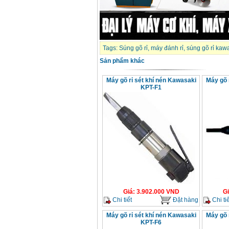
Tags:
Súng gõ rỉ
,
máy đánh rỉ
,
súng gõ rỉ kaw
Sản phẩm khác
Máy gõ rỉ sét khí nén Kawasaki
Máy gõ 
KPT-F1
Giá
:
3.902.000
VND
G
Chi tiết
Đặt hàng
Chi tiế
Máy gõ rỉ sét khí nén Kawasaki
Máy gõ 
KPT-F6