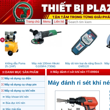
Trang chủ
Menu
Liên hệ
khí không dầu Puma
Máy mài 100mm Hikoki
Máy dò kim loại đa năng Bosch
Máy c
E125 (1HP)
G10SR4 (730W)
GMS120
Máy đánh rỉ sét khí nén YT-09904
DANH MỤC SẢN PHẨM
Máy và dụng cụ điện
Máy đánh rỉ sét khí n
Máy và dụng cụ chạy pin
Máy và dụng cụ khí nén
Máy khoan khí nén
Búa đục khí nén
Máy mài dũa