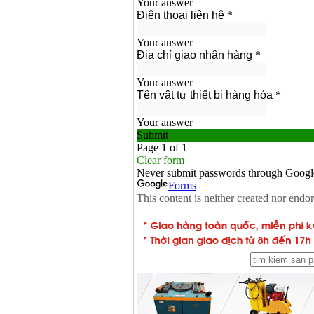
Bộ máy khoan 100
chi tiết Bosch GSB
13RE (650W)
Giá
:
2200000
VND
Máy khoan Bosch
GSB 16RE (750W)
Giá
:
1850000
VND
Động cơ xăng Honda
GX160 (5.5HP)
Giá
:
7200000
VND
Máy mài 100mm
Makita 9553B (710W)
Giá
:
1296000
VND