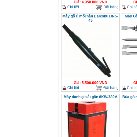
Giá
:
4.950.000
VND
G
Chi tiết
Đặt hàng
Chi tiế
Máy gõ rỉ mối hàn Daikoku DNS-
Máy Gõ
45
Giá
:
5.500.000
VND
G
Chi tiết
Đặt hàng
Chi tiế
Máy đánh gỉ sắt gân 6KW/380V
Búa gõ r