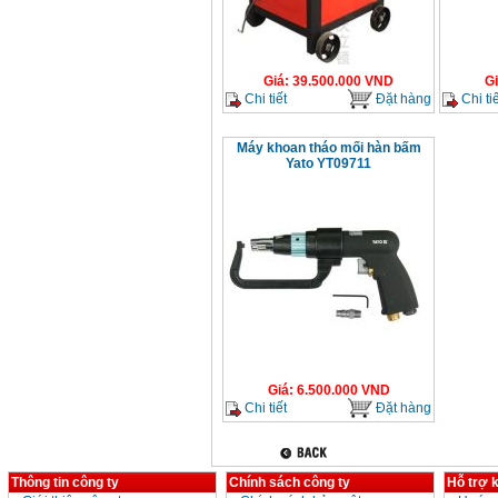
Giá
:
39.500.000
VND
G
Chi tiết
Đặt hàng
Chi tiế
Máy khoan tháo mối hàn bấm
Yato YT09711
Giá
:
6.500.000
VND
Chi tiết
Đặt hàng
Thông tin công ty
Chính sách công ty
Hỗ trợ 