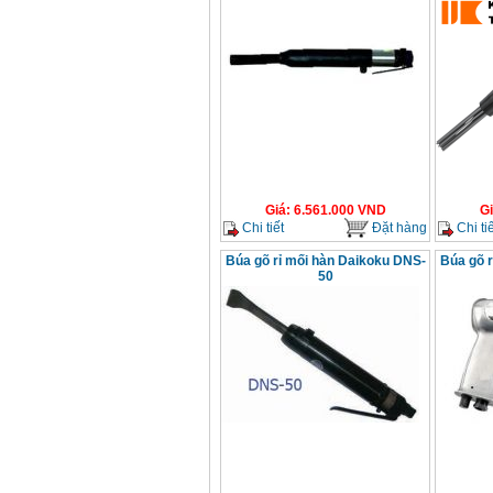
Giá
:
6.561.000
VND
G
Chi tiết
Đặt hàng
Chi tiế
Búa gõ rỉ mối hàn Daikoku DNS-
Búa gõ 
50