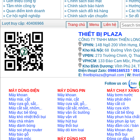
»
Giới thiệu công ty
»
Chính sách bảo mật
»
Hướng
»
Tầm nhìn công ty
»
Chính sách bảo hành
»
Hướng
»
Quan điểm kinh doanh
»
Chinh sách đổi trả hàng
»
Các h
»
Cơ hội nghề nghiệp
»
Chính sách vận chuyển
»
Sơ đồ
Lượt truy cập: 40406966
Trang chủ
Menu
Liên hệ
THIẾT BỊ PLAZA
CÔNG TY TNHH MINH THIÊN LONG
VPHN:
14B Ngõ 200 Vĩnh Hưng, P
Kho Hà Nội:
68 Đường Vĩnh Quỳnh
VPĐN:
273 Trường Chinh, Q. Tha
VPHCM
: 133 Đào Cam Mộc, Phư
Kho
Bình Dương:
Vĩnh Phú 24, 
Điện thoại/ Zalo:
0986166533
*
091
E:
thietbiplaza@gmail.com
|
W:
thie
Follow us on
:
MÁY DÙNG ĐIỆN
MÁY DÙNG PIN
MÁY CHẠY XĂNG 
Máy khoan
Máy khoan
Máy bơm nước
Máy mài, cắt
Máy mài, cắt
Máy phát điện
Máy cưa gỗ, sắt,..
Máy cưa sắt, gỗ,..
Máy cắt cỏ
Máy cắt sắt, nhôm,..
Máy cắt sắt, nhôm,..
Máy cưa xích
Máy đục bê tông
Máy vặn ốc bulông
Máy cắt bê tông
Máy khò nhiệt thổi bụi
Máy vặn vít
Máy phun hóa chất
Máy chà nhám
Máy hút bụi
Máy phun áp lực
Máy đánh bóng
Máy thổi bụi
Máy đầm cóc / bàn
Máy soi phay router
Máy dò kim loại
Máy khoan đục
Máy bào gỗ
Máy thổi bụi
Máy làm mộc
MÁY DÙNG HƠI
Động cơ đầu nổ