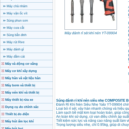
Máy chà nhám
Máy vặn ốc vít
Súng phun sơn
Máy cưa cắt
Máy đánh rỉ sét khí nén YT-09904
Súng bắn đinh
Máy rút Rive
Máy đánh gỉ
Máy đầm cát
Máy và động cơ xăng
Máy cơ khí xây dựng
Máy hàn và vật liệu hàn
Máy bơm và thiết bị
Máy nén khí và thiết bị
Máy thiết bị rửa xe
Súng đánh rỉ khí nén siêu nhẹ COMPOSITE 
Đánh Rỉ Khí Nén Siêu Nhẹ Yato YT-09904 chính 
Dụng cụ đo chính xác
Loại bỏ rỉ sét, vảy hàn nhanh chóng và hiệu q
Làm sạch bề mặt kim loại hoàn toàn, giúp công
Thiết bị đo điện
An toàn khi sử dụng, có van điều chỉnh áp suất
Tiết kiệm sức lực và nâng cao năng suất làm v
Máy hút ẩm lọc khí
Trọng lượng siêu nhẹ, chỉ 0.95kg, giúp di chuy
Máy hút bụi