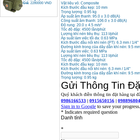
Giá
:
2280000
VND
Vật liệu vỏ: Composite
Kích thước đầu kẹp: 10 mm
Trọng lượng: 0.95 kg
Áp suất âm thanh: 95.0 ± 3.0 dB(A)
Công suất âm thanh: 106.0 ± 3.0 dB(A)
Bảng giá động cơ
Độ rung: 20.0 ± 4.5 m/s²
diesel đầu nổ diesel
Tốc độ đập: 4500 lần/phút
Giá
:
6500000
VND
Lượng khí nén tiêu thụ: 113 l/phút
Áp suất làm việc tối đa: 0.63 MPa
Kích thước đầu nối khí nén (PT): 6.3 mm / 1/4"
Đường kính trong của dây dẫn khí nén: 9.5 mm 
Bảng giá mũi khoan
Áp suất làm việc: 0.63 MPa
rút lõi bê tông
Lượng khí nén tiêu thụ: 113 l/phút
Giá
:
330000
VND
Tốc độ đập: 4500 lần/phút
Kích thước đầu kẹp: 10 mm
Kích thước đầu nối khí nén: 6.3 mm / 1/4"
Đường kính trong của dây dẫn khí nén: 9.5 mm 
Máy khoan Bosch đa
Trọng lượng: 0.95 kg
năng GBH 2-26DRE
(800W)
Giá
:
3980000
VND
Máy cưa xích chạy
xăng Stihl MS661
Giá
:
29900000
VND
Máy cắt góc đa năng
Makita LS1019L
(1510W)
Giá
:
14068000
VND