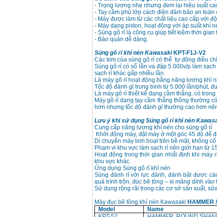
- Trọng lượng nhẹ nhưng đem lại hiệu suất ca
Bộ máy khoan 100
- Tay cầm phủ lớp cách điện đảm bảo an toàn
chi tiết Bosch GSB
- Máy được làm từ các chất liệu cao cấp với đ
13RE (650W)
- Máy dạng piston, hoạt động với áp suất khí n
Giá
:
2200000
VND
- Súng gõ rỉ là công cụ giúp tiết kiệm thời gi
- Bảo quản dễ dàng.
Súng gõ rỉ khí nén Kawasaki
KPT-F1J-V2
Các kim của súng gõ rỉ có thể tự động điều ch
Máy khoan Bosch
Súng gõ rỉ có số lần va đập 5.000v/p làm sạch
GSB 16RE (750W)
sạch rỉ khác gấp nhiều lần.
Giá
:
1850000
VND
Là máy gõ rỉ hoạt động bằng năng lượng khí né
Tốc độ đánh gỉ trung bình từ 5.000 lần/phút,
Là máy gõ rỉ thiết kế dạng cầm thẳng, có trọ
Động cơ xăng Honda
Máy gõ rỉ dạng tay cầm thẳng thông thường có
GX160 (5.5HP)
hơn nhưng tốc độ đánh gỉ thường cao hơn nên
Giá
:
7200000
VND
Lưu ý khi sử dụng Súng gõ rỉ khí nén Kawas
Cung cấp năng lượng khí nén cho súng gõ rỉ
Khởi động máy, đặt máy ở một góc 45 độ để đạt
Di chuyển máy linh hoạt trên bề mặt, không cố đ
Máy mài 100mm
Phạm vi khu vực làm sạch rỉ nên giới hạn từ 1
Makita 9553B (710W)
Hoạt động trong thời gian nhất định khi máy 
Giá
:
1296000
VND
khu vực khác.
Ứng dụng Súng gõ rỉ khí nén
Súng đánh rỉ với lực đánh, đánh bật được các v
quá trình trộn, đúc bê tông – xi măng dính và
Sử dụng rộng rãi trong các cơ sở sản xuất, sử
Máy đục bê tông khí nén Kawasaki
HAMMER /
Model
Name
KPT-52
HAMMER, ROUND SHAN