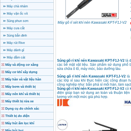
Máy chà nhám
Máy vặn ốc vít
Súng phun sơn
Máy gõ rỉ sét khí nén Kawasaki KPT-F1J-V2
Máy cưa cắt
Súng bắn đinh
Máy rút Rive
Máy đánh gỉ
Máy đầm cát
Súng gõ rỉ khí nén Kawasaki
KPT-F1J-V2
là d
các bề mặt vật liệu. Sản phẩm sử dụng phổ b
Máy và động cơ xăng
sửa chữa ô tô, máy móc, bảo dưỡng tàu.
Máy cơ khí xây dựng
Súng gõ rỉ khí nén Kawasaki
KPT-F1J-V2
là 
Máy hàn và vật liệu hàn
các lớp xỉ sau khi thực hiện các công đoạn 
công nghiệp như: bắn phá sỉ mối hàn, làm sạch
Máy bơm và thiết bị
Súng gõ rỉ khí nén Kawasaki
KPT-F1J-V2
có k
điện giúp bạn sử dụng an toàn và thuận tiệ
Máy nén khí và thiết bị
lượng với một mức giá phù hợp.
Máy thiết bị rửa xe
Dụng cụ đo chính xác
Thiết bị đo điện
Máy hút ẩm lọc khí
Máy hút bụi