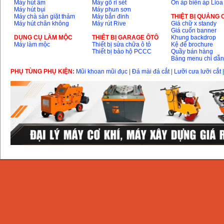
Máy hút ẩm
Máy gõ rỉ sét
Ổn áp biến áp Lioa
Máy hút bụi
Máy phun sơn
Máy chà sàn giặt thảm
Máy bắn đinh
THIỆT BỊ QUẢNG
Máy hút chân không
Máy rút Rive
Giá chữ x standy
Giá cuốn banner
DỤNG CỤ LÀM MỘC
THIÊT BỊ GARAGE ÔTÔ
Khung backdrop
Máy làm mộc
Thiết bị sửa chữa ô tô
Kệ để brochure
Thiết bị bảo hộ PCCC
Quầy bán hàng
Bảng menu chỉ dẫ
PHỤ TÙNG PHỤ KIỆN:
Mũi khoan mũi đục
|
Đá mài đá cắt
|
Lưỡi cưa lưỡi cắt