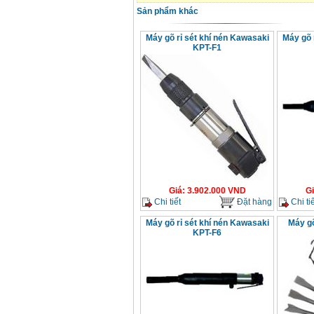
Sản phẩm khác
Máy gõ rỉ sét khí nén Kawasaki
Máy gõ 
KPT-F1
Giá
:
3.902.000
VND
G
Chi tiết
Đặt hàng
Chi tiế
Máy gõ rỉ sét khí nén Kawasaki
Máy gõ
KPT-F6