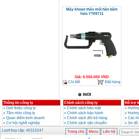
Máy khoan tháo mối hàn bấm
Yato YT09711
Giá
:
6.500.000
VND
Chi tiết
Đặt hàng
Thông tin công ty
Chính sách công ty
Hỗ trợ 
»
Giới thiệu công ty
»
Chính sách bảo mật
»
Hướng
»
Tầm nhìn công ty
»
Chính sách bảo hành
»
Hướng
»
Quan điểm kinh doanh
»
Chinh sách đổi trả hàng
»
Các h
»
Cơ hội nghề nghiệp
»
Chính sách vận chuyển
»
Sơ đồ
Lượt truy cập: 40315247
Trang chủ
Menu
Liên hệ