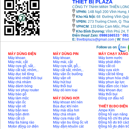
THIẾT BỊ PLAZA
CÔNG TY TNHH MINH THIÊN LONG
VPHN:
14B Ngõ 200 Vĩnh Hưng, P
Kho Hà Nội:
68 Đường Vĩnh Quỳnh
VPĐN:
273 Trường Chinh, Q. Tha
VPHCM
: 133 Đào Cam Mộc, Phư
Kho
Bình Dương:
Vĩnh Phú 24, 
Điện thoại/ Zalo:
0986166533
*
091
E:
thietbiplaza@gmail.com
|
W:
thie
Follow us on
:
MÁY DÙNG ĐIỆN
MÁY DÙNG PIN
MÁY CHẠY XĂNG 
Máy khoan
Máy khoan
Máy bơm nước
Máy mài, cắt
Máy mài, cắt
Máy phát điện
Máy cưa gỗ, sắt,..
Máy cưa sắt, gỗ,..
Máy cắt cỏ
Máy cắt sắt, nhôm,..
Máy cắt sắt, nhôm,..
Máy cưa xích
Máy đục bê tông
Máy vặn ốc bulông
Máy cắt bê tông
Máy khò nhiệt thổi bụi
Máy vặn vít
Máy phun hóa chất
Máy chà nhám
Máy hút bụi
Máy phun áp lực
Máy đánh bóng
Máy thổi bụi
Máy đầm cóc / bàn
Máy soi phay router
Máy dò kim loại
Máy khoan đục
Máy bào gỗ
Máy thổi bụi
Máy làm mộc
MÁY DÙNG HƠI
Động cơ đầu nổ
Máy vặn ốc
Máy khoan khí nén
Máy vặn vít
Búa đục khí nén
THIÊT BỊ ĐO ĐIỆN
Máy bắn keo
Máy mài dũa hơi
Ampe Kìm
Máy bắn đinh
Máy chà nhám
Đồng hồ vạn năng
Máy cắt cỏ
Máy cưa máy cắt
Đồng hồ chỉ thị ph
Máy tỉa hàng rào
Máy vặn bu lông ốc vít
Đồng hồ đo trở các
Motor động cơ điện
Máy đầm khuôn cát
Đồng hồ đo điện tr