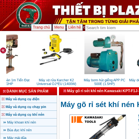
Trang chủ
Menu
Liên hệ
 bàn 1m Tiến Đạt
Máy xịt rửa Karcher K2
Máy bơm hút giếng APP PC
Máy dò k
1/2HP
Universal OJ*EU (1400W)
500E (1.5HP)
Máy gõ rỉ sét khí nén Kawasaki KPT-F1J
DANH MỤC SẢN PHẨM
Máy và dụng cụ điện
Máy gõ rỉ sét khí né
Máy và dụng cụ chạy pin
Máy và dụng cụ khí nén
Máy khoan khí nén
Búa đục khí nén
Máy mài dũa