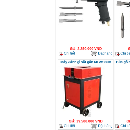
Giá
:
2.250.000
VND
G
Chi tiết
Đặt hàng
Chi tiế
Máy đánh gỉ sắt gân 6KW/380V
Búa gõ r
Giá
:
39.500.000
VND
G
Chi tiết
Đặt hàng
Chi tiế