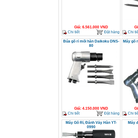
Giá
:
6.561.000
VND
G
Chi tiết
Đặt hàng
Chi tiế
Búa gõ rỉ mối hàn Daikoku DNS-
Máy gõ r
80
Giá
:
4.150.000
VND
G
Chi tiết
Đặt hàng
Chi tiế
Máy Gõ Rỉ, Đánh Vảy Hàn YT-
Máy đ
0990