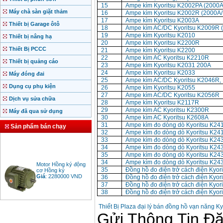
15
Ampe kìm Kyoritsu K2002PA (2000
Máy chà sàn giặt thảm
16
Ampe kìm Kyoritsu K2002R (2000A
17
Ampe kìm Kyoritsu K2003A
Thiết bị Garage ôtô
18
Ampe kìm AC/DC Kyoritsu K2009R 
19
Ampe kìm Kyoritsu K2010
Thiết bị nâng hạ
20
Ampe kìm Kyoritsu K2200R
Thiết Bị PCCC
21
Ampe kìm Kyoritsu K2200
22
Ampe kìm AC Kyoritsu K2210R
Thiết bị quảng cáo
23
Ampe kìm Kyoritsu K2031 200A
24
Ampe kìm Kyoritsu K2033
Máy đóng đai
25
Ampe kìm AC/DC Kyoritsu K2046R,
Dụng cụ phụ kiện
26
Ampe kìm Kyoritsu K2055
27
Ampe kìm AC/DC Kyoritsu K2056R
Dịch vụ sửa chữa
28
Ampe kìm Kyoritsu K2117R
29
Ampe kìm AC Kyoritsu K2300R
Máy đã qua sử dụng
30
Ampe kìm AC Kyoritsu K2608A
31
Ampe kìm đo dòng dò Kyoritsu K24
Sản phẩm bán chạy
32
Ampe kìm đo dòng dò Kyoritsu K24
33
Ampe kìm đo dòng dò Kyoritsu K24
34
Ampe kìm đo dòng dò Kyoritsu K24
35
Ampe kìm đo dòng dò Kyoritsu K24
Motor Hồng ký động
34
Ampe kìm đo dòng dò Kyoritsu K24
cơ Hồng ký
35
Đồng hồ đo điện trở cách điện Kyor
Giá
:
2280000
VND
36
Đồng hồ đo điện trở cách điện Kyor
37
Đồng hồ đo điện trở cách điện Kyor
38
Đồng hồ đo điện trở cách điện Kyor
Thiết Bị Plaza đại lý bán đồng hồ vạn năng Ky
Bảng giá động cơ
diesel đầu nổ diesel
Giá
:
6500000
VND