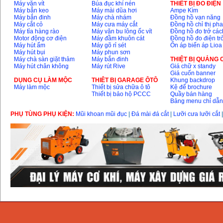
Máy vặn vít
Búa đục khí nén
THIÊT BỊ ĐO ĐIỆN
Máy bắn keo
Máy mài dũa hơi
Ampe Kìm
Máy bắn đinh
Máy chà nhám
Đồng hồ vạn năng
Máy cắt cỏ
Máy cưa máy cắt
Đồng hồ chỉ thị ph
Máy tỉa hàng rào
Máy vặn bu lông ốc vít
Đồng hồ đo trở các
Motor động cơ điện
Máy đầm khuôn cát
Đồng hồ đo điện tr
Máy hút ẩm
Máy gõ rỉ sét
Ổn áp biến áp Lioa
Máy hút bụi
Máy phun sơn
Máy chà sàn giặt thảm
Máy bắn đinh
THIỆT BỊ QUẢNG
Máy hút chân không
Máy rút Rive
Giá chữ x standy
Giá cuốn banner
DỤNG CỤ LÀM MỘC
THIÊT BỊ GARAGE ÔTÔ
Khung backdrop
Máy làm mộc
Thiết bị sửa chữa ô tô
Kệ để brochure
Thiết bị bảo hộ PCCC
Quầy bán hàng
Bảng menu chỉ dẫ
PHỤ TÙNG PHỤ KIỆN:
Mũi khoan mũi đục
|
Đá mài đá cắt
|
Lưỡi cưa lưỡi cắt