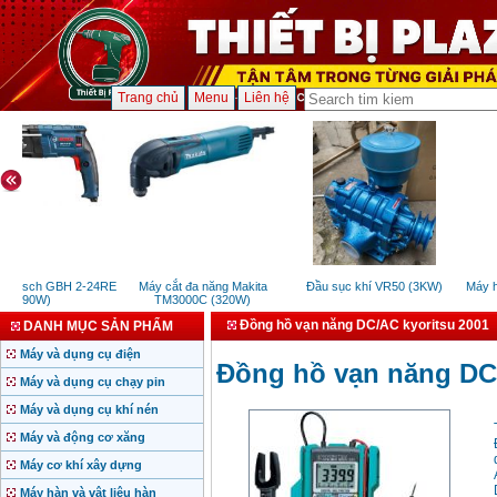
Trang chủ
Menu
Liên hệ
 Bosch GBH 2-24RE
Máy cắt đa năng Makita
Đầu sục khí VR50 (3KW)
Máy hú
(790W)
TM3000C (320W)
Đồng hồ vạn năng DC/AC kyoritsu 2001
DANH MỤC SẢN PHẨM
Máy và dụng cụ điện
Đồng hồ vạn năng DC/
Máy và dụng cụ chạy pin
Máy và dụng cụ khí nén
Máy và động cơ xăng
Máy cơ khí xây dựng
Máy hàn và vật liệu hàn