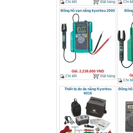
Chi tiết
Đặt hàng
Chi tiế
Đồng hồ vạn năng kyoritsu 2000
Đồng
Giá
:
2.236.000
VND
G
Chi tiết
Đặt hàng
Chi tiế
Thiết bị đo đa năng Kyoritsu
Đồng hồ 
6016