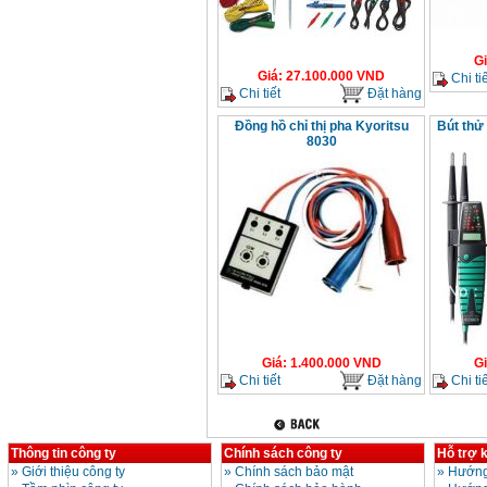
G
Giá
:
27.100.000
VND
Chi tiế
Chi tiết
Đặt hàng
Đồng hồ chỉ thị pha Kyoritsu
Bút thử
8030
Giá
:
1.400.000
VND
G
Chi tiết
Đặt hàng
Chi tiế
Thông tin công ty
Chính sách công ty
Hỗ trợ 
»
Giới thiệu công ty
»
Chính sách bảo mật
»
Hướng