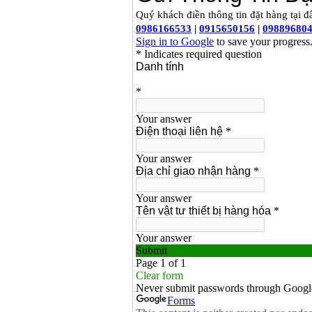
Bảng giá mũi khoan
rút lõi bê tông
Giá
:
330000
VND
Máy khoan Bosch đa
năng GBH 2-26DRE
(800W)
Giá
:
3980000
VND
Máy cưa xích chạy
xăng Stihl MS661
Giá
:
29900000
VND
Máy cắt góc đa năng
Makita LS1019L
(1510W)
Giá
:
14068000
VND
Bộ máy khoan 100
chi tiết Bosch GSB
13RE (650W)
Giá
:
2200000
VND