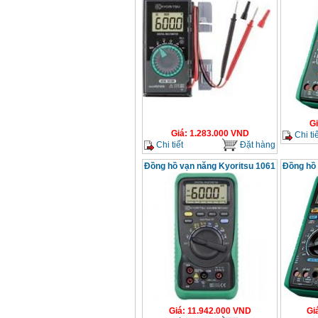
G
Giá
:
1.283.000
VND
Chi tiế
Chi tiết
Đặt hàng
Đồng hồ vạn năng Kyoritsu 1061
Đồng hồ 
Giá
:
11.942.000
VND
Gi