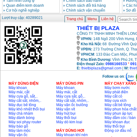
»
Tầm nhìn công ty
»
Chính sách bảo hành
»
Hướng
»
Quan điểm kinh doanh
»
Chinh sách đổi trả hàng
»
Các h
»
Cơ hội nghề nghiệp
»
Chính sách vận chuyển
»
Sơ đồ
Lượt truy cập: 40289021
Trang chủ
Menu
Liên hệ
THIẾT BỊ PLAZA
CÔNG TY TNHH MINH THIÊN LONG
VPHN:
14B Ngõ 200 Vĩnh Hưng, P
Kho Hà Nội:
68 Đường Vĩnh Quỳnh
VPĐN:
273 Trường Chinh, Q. Tha
VPHCM
: 133 Đào Cam Mộc, Phư
Kho
Bình Dương:
Vĩnh Phú 24, 
Điện thoại/ Zalo:
0986166533
*
091
E:
thietbiplaza@gmail.com
|
W:
thie
Follow us on
:
MÁY DÙNG ĐIỆN
MÁY DÙNG PIN
MÁY CHẠY XĂNG 
Máy khoan
Máy khoan
Máy bơm nước
Máy mài, cắt
Máy mài, cắt
Máy phát điện
Máy cưa gỗ, sắt,..
Máy cưa sắt, gỗ,..
Máy cắt cỏ
Máy cắt sắt, nhôm,..
Máy cắt sắt, nhôm,..
Máy cưa xích
Máy đục bê tông
Máy vặn ốc bulông
Máy cắt bê tông
Máy khò nhiệt thổi bụi
Máy vặn vít
Máy phun hóa chất
Máy chà nhám
Máy hút bụi
Máy phun áp lực
Máy đánh bóng
Máy thổi bụi
Máy đầm cóc / bàn
Máy soi phay router
Máy dò kim loại
Máy khoan đục
Máy bào gỗ
Máy thổi bụi
Máy làm mộc
MÁY DÙNG HƠI
Động cơ đầu nổ
Máy vặn ốc
Máy khoan khí nén