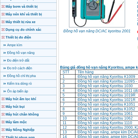
Máy bơm và thiết bị
Máy nén khí và thiết bị
Máy thiết bị rửa xe
Dụng cụ đo chính xác
Đồng hồ vạn năng DC/AC kyoritsu 2001
Thiết bị đo điện
Ampe kìm
Đồng hồ vạn năng
Đo điện trở đất
Bảng giá đồng hồ vạn năng Kyoritsu, ampe k
Đo trở cách điện
STT
Tên hàng
Đồng hồ chỉ thị pha
1
Đồng hồ vạn năng Kyoritsu K1009
2
Đồng hồ vạn năng Kyoritsu 1109S 
Kiểm tra dòng rò
3
Đồng hồ vạn năng Kyoritsu 1030
4
Đồng hồ vạn năng Kyoritsu 1011 (đo
Ổn áp biến áp
5
Đồng hồ vạn năng Kyoritsu 1019R
Máy hút ẩm lọc khí
6
Đồng hồ vạn năng Kyoritsu 1021R
7
Đồng hồ vạn năng Kyoritsu K1051
Máy hút bụi
8
Đồng hồ vạn năng Kyoritsu K1052
9
Đồng hồ vạn năng Kyoritsu 1061
Máy hút chân không
10
Đồng hồ vạn năng Kyoritsu 1062
Máy làm mộc
11
Đồng hồ vạn năng Kyoritsu 1110
12
Đồng hồ vạn năng Kyoritsu 2000, 
Máy Nông Nghiệp
13
Đồng hồ vạn năng, ampe kìm DC/AC
14
Đồng hồ vạn năng, ampe kìm DC/A
Thiết bị phun sơn