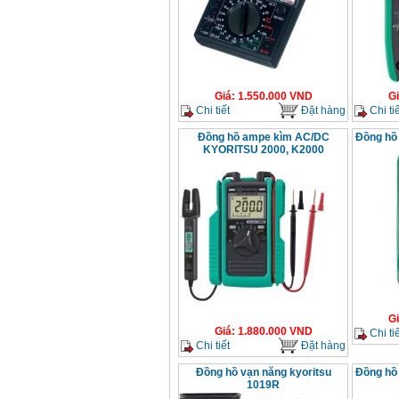
Giá
:
1.550.000
VND
G
Chi tiết
Đặt hàng
Chi tiế
Đồng hồ ampe kìm AC/DC
Đồng hồ 
KYORITSU 2000, K2000
G
Giá
:
1.880.000
VND
Chi tiế
Chi tiết
Đặt hàng
Đồng hồ vạn năng kyoritsu
Đồng hồ 
1019R