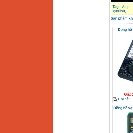
Tags:
Ampe k
Máy khoan Bosch
kyoritsu
,
GSB 16RE (750W)
Giá
:
1850000
VND
Sản phẩm kh
Đồng hồ 
Động cơ xăng Honda
GX160 (5.5HP)
Giá
:
7200000
VND
Máy mài 100mm
Makita 9553B (710W)
Giá
:
1296000
VND
Giá
:
Chi tiết
Đồng hồ vạ