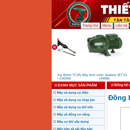
Trang chủ
Menu
Liên hệ
Máy đục bê tông 30mm TCVN
Máy bơm nước Sealand JET 61
LDH30 (1400W)
(440W)
Đồng hồ 
DANH MỤC SẢN PHẨM
Máy và dụng cụ điện
Đồng 
Máy và dụng cụ chạy pin
Máy và dụng cụ khí nén
Máy và động cơ xăng
Máy cơ khí xây dựng
Máy hàn và vật liệu hàn