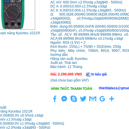
AC mV: 600.0mV ±2.0%rdg ±3dgt[40 - 500Hz]
DC A: 6.000/10.00A ±1.5%rdg ±3dgt
AC A: 6.000/10.00A ±1.5%rdg ±3dgt[45 - 500Hz]
Ω: 600.0Ω/6.000/60.00/600.0kΩ/6.000/40.00
±4dgt(600Ω), ±0.5%rdg±2dgt(6/60/600kΩ/6M
±3dgt(40MΩ)
Điện dung:60.00/600.0nF/6.000/60.00/600.0/100
±5dgt(60/600nF), ±5.0%rdg ±5dgt(6/60/600/1000µ
vạn năng Kyoritsu 1021R
Tần số: ACV 99.99/999.9Hz/9.999/99.99kHz ±0
ACA 99.99/999.9Hz/9.999kHz ±0.1%rdg ±3dgt
Nguồn: R03 (1.5V) × 2
Kích thước: 155(L) × 75(W) × 35(D)mm, 250g
Phụ kiện: Máy chính, 7066A, 8919, 9097, R03 
hướng dẫn
Hãng sản xuất: Kyoritsu
Xuất xứ: Thái lan
Bảo hành: 12 Tháng
Giá
:
2.290.000
VND
In báo giá
(
Giá chưa bao gồm VAT
)
thietbiplaza@gmai
huật:
năng Kyoritsu 1021R
60.00/600.0V ±0.5%rd ±3dgt
0mV ±1.5%rdg ±3dgt
60.00/600.0V ±1.0%rdg ±3dgt[40 - 500Hz]
mV ±2.0%rdg ±3dgt[40 - 500Hz]