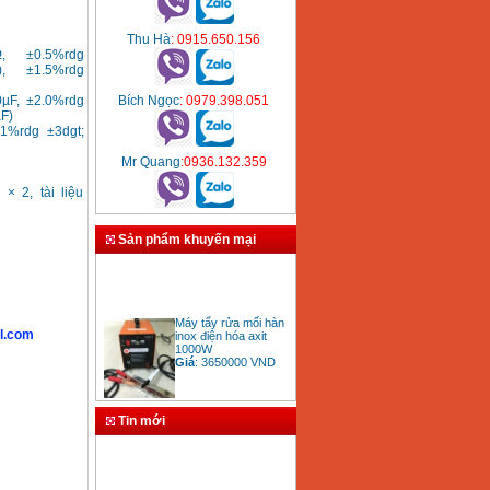
Thu Hà
: 0915.650.156
MΩ, ±0.5%rdg
Ω), ±1.5%rdg
Bích Ngọc
: 0979.398.051
0µF, ±2.0%rdg
F)
.1%rdg ±3dgt;
Mr Quang
:0936.132.359
× 2, tài liệu
Sản phẩm khuyến mại
Máy tẩy rửa mối hàn
inox điện hóa axit
l.com
1000W
Giá
:
3650000
VND
Tin mới
Bảng giá mũi khoan
rút lõi bê tông
Giá
:
330000
VND