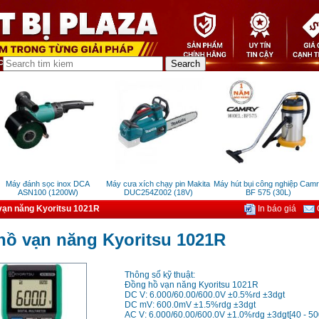
Máy đánh sọc inox DCA
Máy cưa xích chạy pin Makita
Máy hút bụi công nghiệp Camry
ASN100 (1200W)
DUC254Z002 (18V)
BF 575 (30L)
vạn năng Kyoritsu 1021R
In báo giá
G
hồ vạn năng Kyoritsu 1021R
Thông số kỹ thuật:
Đồng hồ vạn năng Kyoritsu 1021R
DC V: 6.000/60.00/600.0V ±0.5%rd ±3dgt
DC mV: 600.0mV ±1.5%rdg ±3dgt
AC V: 6.000/60.00/600.0V ±1.0%rdg ±3dgt[40 - 5