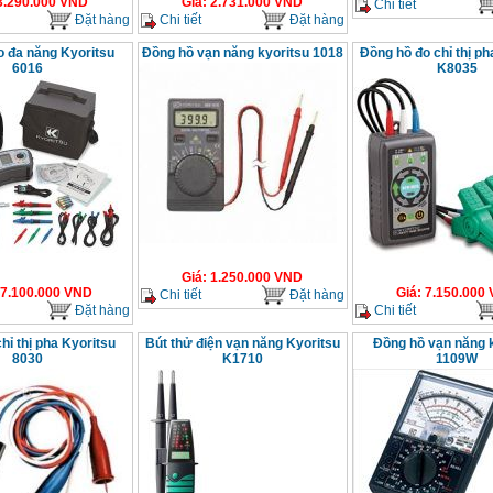
3.290.000
VND
Giá
:
2.731.000
VND
Chi tiết
Đặt hàng
Chi tiết
Đặt hàng
đo đa năng Kyoritsu
Đồng hồ vạn năng kyoritsu 1018
Đồng hồ đo chỉ thị ph
6016
K8035
Giá
:
1.250.000
VND
7.100.000
VND
Giá
:
7.150.000
Chi tiết
Đặt hàng
Đặt hàng
Chi tiết
hỉ thị pha Kyoritsu
Bút thử điện vạn năng Kyoritsu
Đồng hồ vạn năng 
8030
K1710
1109W