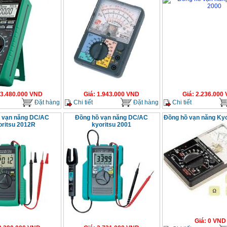
3.480.000
VND
Giá
:
1.943.000
VND
Giá
:
2.236.000
Đặt hàng
Chi tiết
Đặt hàng
Chi tiết
 vạn năng DC/AC
Đồng hồ vạn năng DC/AC
Đồng hồ vạn năng Kyo
ritsu 2012R
kyoritsu 2001
Giá
:
0
VND