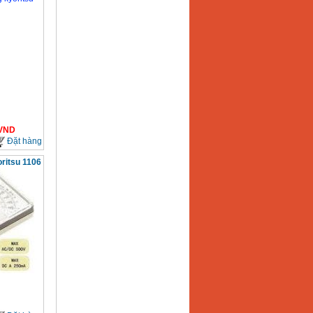
VND
Đặt hàng
ritsu 1106