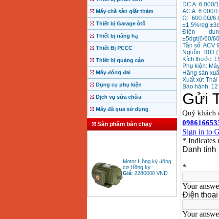
DC A: 6.000/
AC A: 6.000/1
Máy chà sàn giặt thảm
Ω: 600.0Ω/6.
Thiết bị Garage ôtô
±1.5%rdg ±3
Điện dung:
Thiết bị nâng hạ
±5dgt(6/60/6
Tần số: ACV 
Thiết Bị PCCC
Nguồn: R03 (
Kích thước: 
Thiết bị quảng cáo
Phụ kiện: Máy
Máy đóng đai
Hãng sản xuất
Xuất xứ: Thái
Dụng cụ phụ kiện
Bảo hành: 12
Dịch vụ sửa chữa
Máy đã qua sử dụng
Sản phẩm bán chạy
Motor Hồng ký động
cơ Hồng ký
Giá
:
2280000
VND
Bảng giá động cơ
diesel đầu nổ diesel
Giá
:
6500000
VND