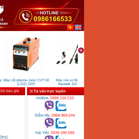
Máy cắt plasma Jasic CUT 60
Máy rửa xe Bosch Easy
Máy nén khí không dầu 24
(L211) 220V
Aquatak 110 (1300W)
(1HP)
ửi báo giá
Tư vấn trực tuyến
Hotline
: 0986.166.533
Diễm My
: 0988.968.044
Hải Yến
: 0936.390.588
00Hz]