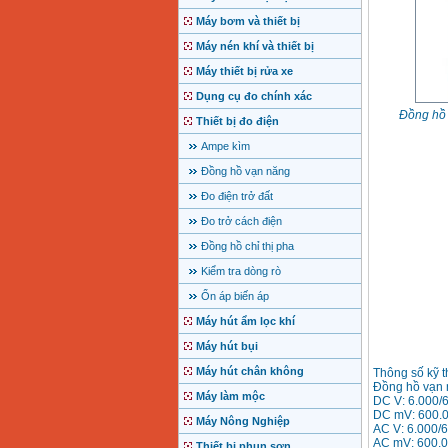
Máy bơm và thiết bị
Máy nén khí và thiết bị
Máy thiết bị rửa xe
Dụng cụ đo chính xác
Đồng hồ 
Thiết bị đo điện
Ampe kìm
Đồng hồ vạn năng
Đo điện trở đất
Đo trở cách điện
Đồng hồ chỉ thị pha
Kiểm tra dòng rò
Ổn áp biến áp
Máy hút ẩm lọc khí
Máy hút bụi
Máy hút chân không
Thông số kỹ t
Đồng hồ vạn 
Máy làm mộc
DC V: 6.000/
DC mV: 600.
Máy Nông Nghiệp
AC V: 6.000/
AC mV: 600.0
Thiết bị phun sơn