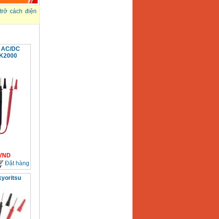
trở cách điện
m AC/DC
 K2000
VND
Đặt hàng
kyoritsu