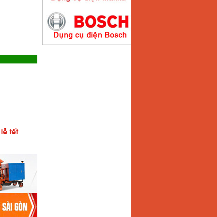
Máy hàn que điện tử
Hồng ký HK200E
Giá
:
4100000
VND
Máy hàn que điện tử
Hồng Ký HK200N
Giá
:
2870000
VND
Máy bơm nước
Koshin SEV 50X
Giá
:
5750000
VND