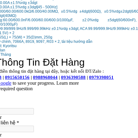
10.00A ±1.5%rdg ±3dgt
0.00A ±1.5%rdg ±3dgt[45 - 500Hz]
000/60.00/600.0kΩ/6.000/40.00MΩ, ±0.5%rdg ±4dgt(600Ω), ±0.5%rdg±2dgt(6/6
dgt(40MΩ)
60.00/600.0nF/6.000/60.00/600.0/1000µF, ±2.0%rdg ±5dgt(60/600nF
00/1000µF)
99.99/999.9Hz/9.999/99.99kHz ±0.1%rdg ±3dgt; ACA 99.99/999.9Hz/9.999kHz ±0.
1.5V) × 2
155(L) × 75(W) × 35(D)mm, 250g
 chính, 7066A, 8919, 9097, R03 × 2, tài liệu hướng dẫn
: Kyoritsu
 lan
 Tháng