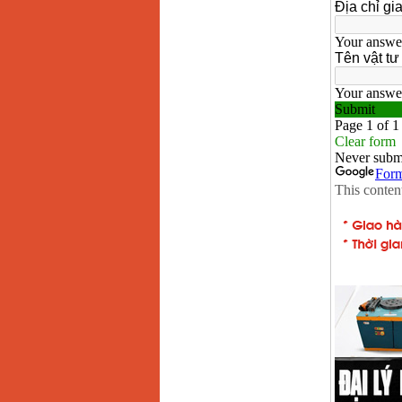
Bảng giá mũi khoan
rút lõi bê tông
Giá
:
330000
VND
Máy khoan Bosch đa
năng GBH 2-26DRE
(800W)
Giá
:
3980000
VND
Máy cưa xích chạy
xăng Stihl MS661
Giá
:
29900000
VND
Máy cắt góc đa năng
Makita LS1019L
(1510W)
Giá
:
14068000
VND
Bộ máy khoan 100
chi tiết Bosch GSB
13RE (650W)
Giá
:
2200000
VND