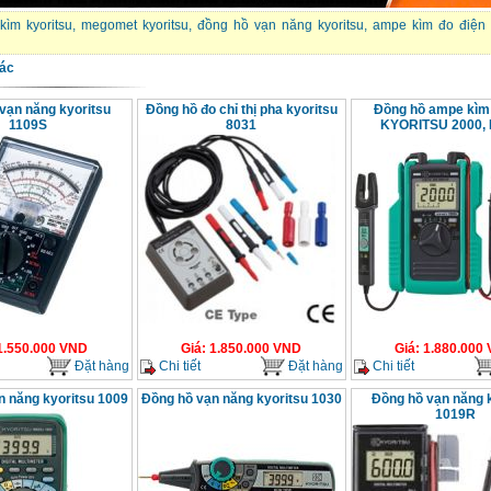
ìm kyoritsu
,
megomet kyoritsu
,
đồng hồ vạn năng kyoritsu
,
ampe kìm đo điện 
ác
vạn năng kyoritsu
Đồng hồ đo chỉ thị pha kyoritsu
Đồng hồ ampe kì
1109S
8031
KYORITSU 2000,
1.550.000
VND
Giá
:
1.850.000
VND
Giá
:
1.880.000
Đặt hàng
Chi tiết
Đặt hàng
Chi tiết
n năng kyoritsu 1009
Đồng hồ vạn năng kyoritsu 1030
Đồng hồ vạn năng 
1019R