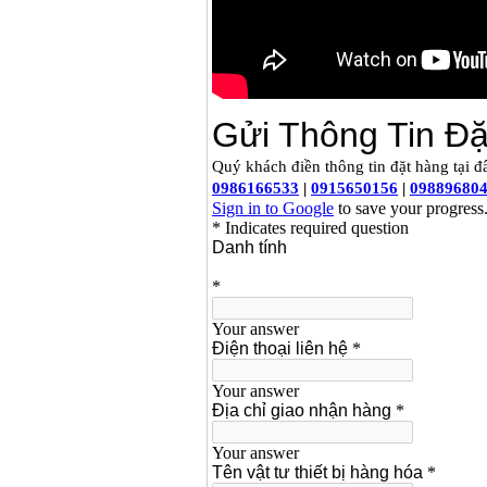
Bảng giá mũi khoan
rút lõi bê tông
Giá
:
330000
VND
Máy khoan Bosch đa
năng GBH 2-26DRE
(800W)
Giá
:
3980000
VND
Máy cưa xích chạy
xăng Stihl MS661
Giá
:
29900000
VND
Máy cắt góc đa năng
Makita LS1019L
(1510W)
Giá
:
14068000
VND
Bộ máy khoan 100
chi tiết Bosch GSB
13RE (650W)
Giá
:
2200000
VND