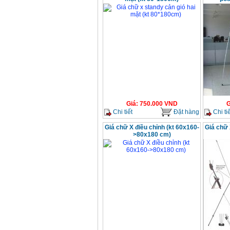
Giá
:
750.000
VND
G
Chi tiết
Đặt hàng
Chi tiế
Giá chữ X điều chỉnh (kt 60x160-
Giá chữ 
>80x180 cm)