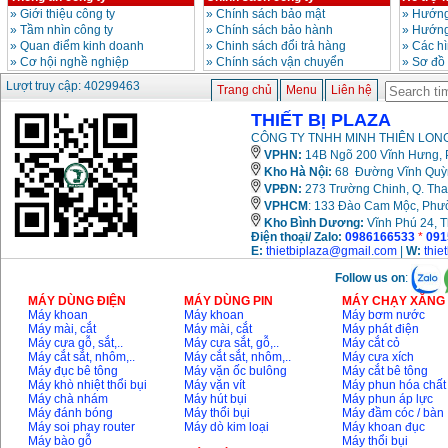
»
Giới thiệu công ty
»
Chính sách bảo mật
»
Hướng
»
Tầm nhìn công ty
»
Chính sách bảo hành
»
Hướng
»
Quan điểm kinh doanh
»
Chinh sách đổi trả hàng
»
Các h
»
Cơ hội nghề nghiệp
»
Chính sách vận chuyển
»
Sơ đồ
Lượt truy cập: 40299463
Trang chủ
Menu
Liên hệ
THIẾT BỊ PLAZA
CÔNG TY TNHH MINH THIÊN LONG
VPHN:
14B Ngõ 200 Vĩnh Hưng, P
Kho Hà Nội:
68 Đường Vĩnh Quỳnh
VPĐN:
273 Trường Chinh, Q. Tha
VPHCM
: 133 Đào Cam Mộc, Phư
Kho
Bình Dương:
Vĩnh Phú 24, 
Điện thoại/ Zalo:
0986166533
*
091
E:
thietbiplaza@gmail.com
|
W:
thie
Follow us on
:
MÁY DÙNG ĐIỆN
MÁY DÙNG PIN
MÁY CHẠY XĂNG 
Máy khoan
Máy khoan
Máy bơm nước
Máy mài, cắt
Máy mài, cắt
Máy phát điện
Máy cưa gỗ, sắt,..
Máy cưa sắt, gỗ,..
Máy cắt cỏ
Máy cắt sắt, nhôm,..
Máy cắt sắt, nhôm,..
Máy cưa xích
Máy đục bê tông
Máy vặn ốc bulông
Máy cắt bê tông
Máy khò nhiệt thổi bụi
Máy vặn vít
Máy phun hóa chất
Máy chà nhám
Máy hút bụi
Máy phun áp lực
Máy đánh bóng
Máy thổi bụi
Máy đầm cóc / bàn
Máy soi phay router
Máy dò kim loại
Máy khoan đục
Máy bào gỗ
Máy thổi bụi