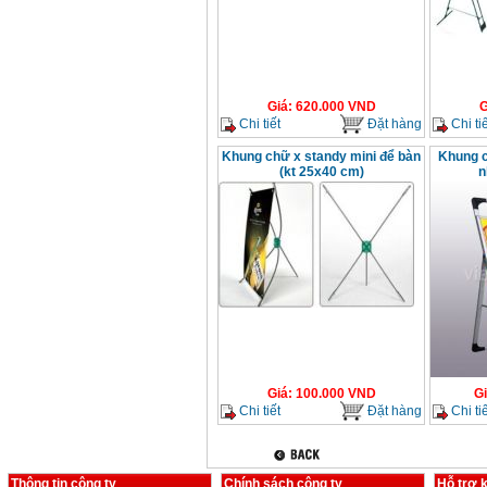
Giá
:
620.000
VND
G
Chi tiết
Đặt hàng
Chi tiế
Khung chữ x standy mini để bàn
Khung 
(kt 25x40 cm)
n
Giá
:
100.000
VND
G
Chi tiết
Đặt hàng
Chi tiế
Thông tin công ty
Chính sách công ty
Hỗ trợ 