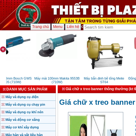
Trang chủ
Menu
Liên hệ
 100mm Bosch GWS
Máy mài 100mm Makita 9553B
Máy bắn đinh bê tông Meite
Động c
100S (710W)
(710W)
ST64
Giá chữ x treo banner thông thường (kt
DANH MỤC SẢN PHẨM
Máy và dụng cụ điện
Giá chữ x treo banne
Máy và dụng cụ chạy pin
Máy và dụng cụ khí nén
Máy và động cơ xăng
Máy cơ khí xây dựng
Máy hàn và vật liệu hàn