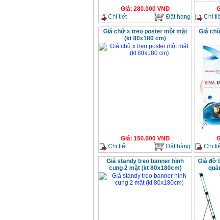
Giá
:
280.000
VND
G
Chi tiết
Đặt hàng
Chi tiế
Giá chữ x treo poster một mặt
Giá chữ
(kt 80x180 cm)
Giá
:
150.000
VND
G
Chi tiết
Đặt hàng
Chi tiế
Giá standy treo banner hình
Giá đỡ b
cung 2 mặt (kt 80x180cm)
quản