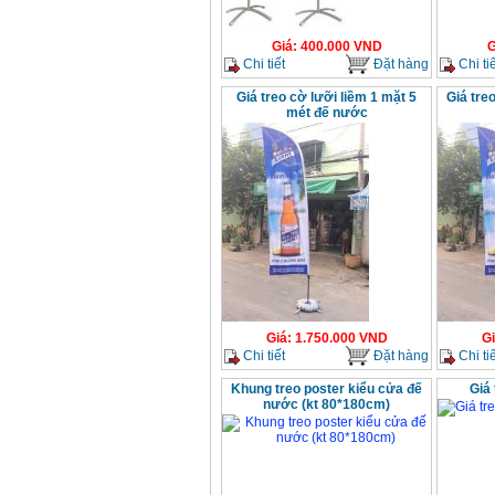
Giá
:
400.000
VND
G
Chi tiết
Đặt hàng
Chi tiế
Giá treo cờ lưỡi liềm 1 mặt 5
Giá tre
mét đế nước
Giá
:
1.750.000
VND
G
Chi tiết
Đặt hàng
Chi tiế
Khung treo poster kiểu cửa đế
Giá 
nước (kt 80*180cm)