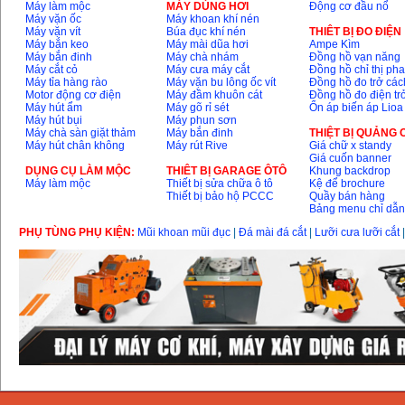
Máy làm mộc
MÁY DÙNG HƠI
Động cơ đầu nổ
Máy vặn ốc
Máy khoan khí nén
Máy vặn vít
Búa đục khí nén
THIÊT BỊ ĐO ĐIỆN
Máy bắn keo
Máy mài dũa hơi
Ampe Kìm
Máy bắn đinh
Máy chà nhám
Đồng hồ vạn năng
Máy cắt cỏ
Máy cưa máy cắt
Đồng hồ chỉ thị ph
Máy tỉa hàng rào
Máy vặn bu lông ốc vít
Đồng hồ đo trở các
Motor động cơ điện
Máy đầm khuôn cát
Đồng hồ đo điện tr
Máy hút ẩm
Máy gõ rỉ sét
Ổn áp biến áp Lioa
Máy hút bụi
Máy phun sơn
Máy chà sàn giặt thảm
Máy bắn đinh
THIỆT BỊ QUẢNG
Máy hút chân không
Máy rút Rive
Giá chữ x standy
Giá cuốn banner
DỤNG CỤ LÀM MỘC
THIÊT BỊ GARAGE ÔTÔ
Khung backdrop
Máy làm mộc
Thiết bị sửa chữa ô tô
Kệ để brochure
Thiết bị bảo hộ PCCC
Quầy bán hàng
Bảng menu chỉ dẫ
PHỤ TÙNG PHỤ KIỆN:
Mũi khoan mũi đục
|
Đá mài đá cắt
|
Lưỡi cưa lưỡi cắt