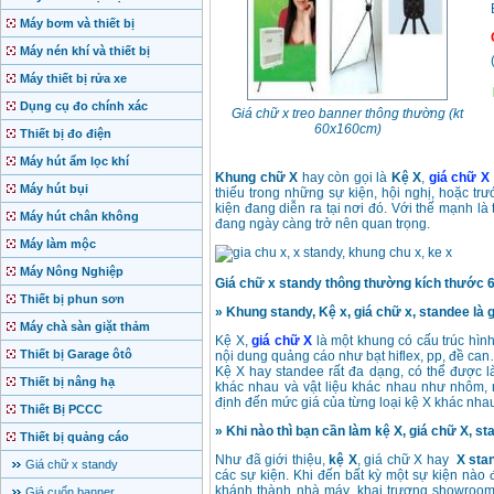
Máy bơm và thiết bị
Máy nén khí và thiết bị
Máy thiết bị rửa xe
Dụng cụ đo chính xác
Giá chữ x treo banner thông thường (kt
60x160cm)
Thiết bị đo điện
Máy hút ẩm lọc khí
Khung chữ X
hay còn gọi là
Kệ X
,
giá chữ X
Máy hút bụi
thiếu trong những sự kiện, hội nghị, hoặc 
kiện đang diễn ra tại nơi đó. Với thế mạnh l
Máy hút chân không
đang ngày càng trở nên quan trọng.
Máy làm mộc
Máy Nông Nghiệp
Giá chữ x standy thông thường kích thước
Thiết bị phun sơn
» Khung standy, Kệ x, giá chữ x, standee là g
Máy chà sàn giặt thảm
Kệ X,
giá chữ X
là một khung có cấu trúc hìn
Thiết bị Garage ôtô
nội dung quảng cáo như bạt hiflex, pp, đề ca
Kệ X hay standee rất đa dạng, có thể được làm
Thiết bị nâng hạ
khác nhau và vật liệu khác nhau như nhôm,
định đến mức giá của từng loại kệ X khác nha
Thiết Bị PCCC
» Khi nào thì bạn cần làm kệ X, giá chữ X, s
Thiết bị quảng cáo
Như đã giới thiệu,
kệ X
, giá chữ X hay
X sta
Giá chữ x standy
các sự kiện. Khi đến bất kỳ một sự kiện nào 
khánh thành nhà máy, khai trương showroom…
Giá cuốn banner