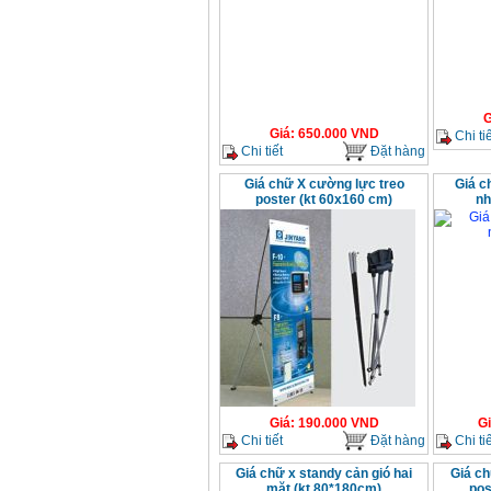
G
Giá
:
650.000
VND
Chi tiế
Chi tiết
Đặt hàng
Giá chữ X cường lực treo
Giá c
poster (kt 60x160 cm)
nh
Giá
:
190.000
VND
G
Chi tiết
Đặt hàng
Chi tiế
Giá chữ x standy cản gió hai
Giá ch
mặt (kt 80*180cm)
pos