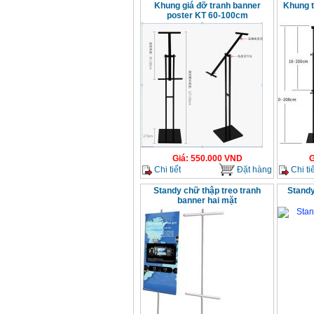
Khung giá đỡ tranh banner
Khung t
poster KT 60-100cm
Giá
:
550.000
VND
G
Chi tiết
Đặt hàng
Chi tiế
Standy chữ thập treo tranh
Standy
banner hai mặt