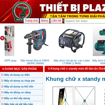
Trang chủ
Menu
Liên hệ
a HDPE quay
Máy khoan Bosch GBH3-
Máy phun rửa áp lực cao Lutian
Máy bơm hút
60
28DRE (800W)
LT390B (1.8KW)
500E 
Khung chữ x standy mini để bàn (kt 25x
DANH MỤC SẢN PHẨM
Máy và dụng cụ điện
Khung chữ x standy m
Máy và dụng cụ chạy pin
Máy và dụng cụ khí nén
Máy và động cơ xăng
Máy cơ khí xây dựng
Máy hàn và vật liệu hàn