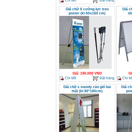
Chi tiết
Đặt hàng
Giá chữ X cường lực treo
Giá c
poster (kt 60x160 cm)
nh
Giá
:
190.000
VND
G
Chi tiết
Đặt hàng
Chi tiế
Giá chữ x standy cản gió hai
Giá ch
mặt (kt 80*180cm)
pos