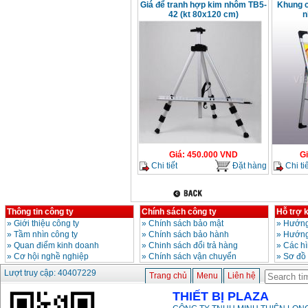
Giá để tranh hợp kim nhôm TB5-
Khung 
42 (kt 80x120 cm)
n
Giá
:
450.000
VND
G
Chi tiết
Đặt hàng
Chi tiế
Thông tin công ty
Chính sách công ty
Hỗ trợ 
»
Giới thiệu công ty
»
Chính sách bảo mật
»
Hướng
»
Tầm nhìn công ty
»
Chính sách bảo hành
»
Hướng
»
Quan điểm kinh doanh
»
Chinh sách đổi trả hàng
»
Các h
»
Cơ hội nghề nghiệp
»
Chính sách vận chuyển
»
Sơ đồ
Lượt truy cập: 40407229
Trang chủ
Menu
Liên hệ
THIẾT BỊ PLAZA