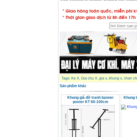
GSB 16RE (750W)
Giá
:
1850000
VND
Động cơ xăng Honda
GX160 (5.5HP)
Giá
:
7200000
VND
Máy mài 100mm
Makita 9553B (710W)
Giá
:
1296000
VND
Tags:
Ke X
,
Gia chu X
,
gia x
,
khung x
,
chan ch
Sản phẩm khác
Khung giá đỡ tranh banner
Khung t
poster KT 60-100cm