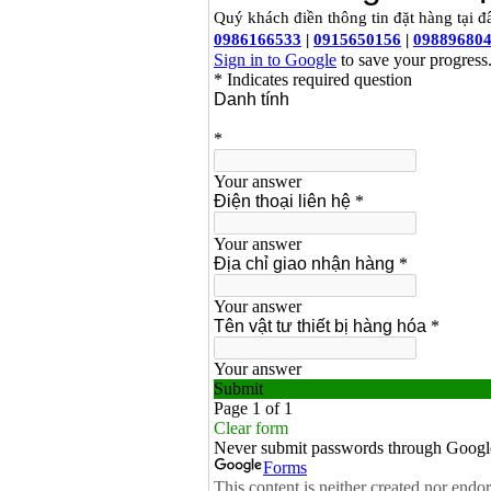
Bảng giá mũi khoan
rút lõi bê tông
Giá
:
330000
VND
Máy khoan Bosch đa
năng GBH 2-26DRE
(800W)
Giá
:
3980000
VND
Máy cưa xích chạy
xăng Stihl MS661
Giá
:
29900000
VND
Máy cắt góc đa năng
Makita LS1019L
(1510W)
Giá
:
14068000
VND
Bộ máy khoan 100
chi tiết Bosch GSB
13RE (650W)
Giá
:
2200000
VND
Máy khoan Bosch