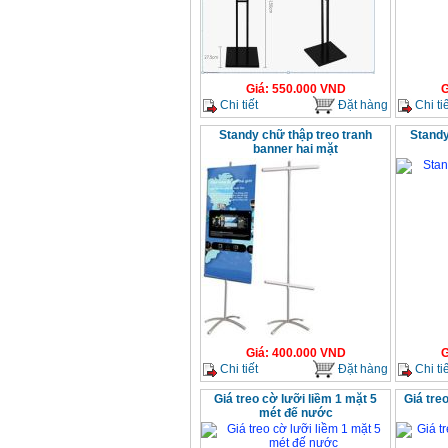
Giá
:
550.000
VND
G
Chi tiết
Đặt hàng
Chi tiế
Standy chữ thập treo tranh
Standy
banner hai mặt
Giá
:
400.000
VND
G
Chi tiết
Đặt hàng
Chi tiế
Giá treo cờ lưỡi liềm 1 mặt 5
Giá tre
mét đế nước