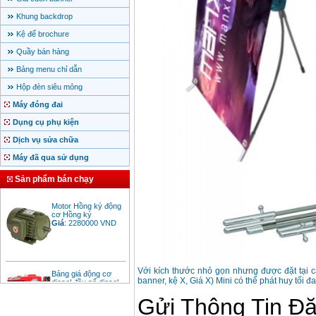
Khung backdrop
Kệ để brochure
Quầy bán hàng
Bảng menu chỉ dẫn
Hộp đèn siêu mỏng
Máy đóng đai
Dụng cụ phụ kiện
Dịch vụ sửa chữa
Máy đã qua sử dụng
Sản phẩm bán chạy
Motor Hồng ký động
cơ Hồng ký
Giá
:
2280000
VND
Bảng giá động cơ
Với kích thước nhỏ gọn nhưng được đặt tại c
diesel đầu nổ diesel
banner, kệ X, Giá X) Mini có thể phát huy tối 
Giá
:
6500000
VND