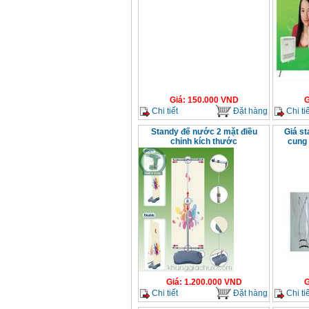
Giá
:
150.000
VND
G
Chi tiết
Đặt hàng
Chi tiế
Standy đế nước 2 mặt điều
Giá st
chỉnh kích thước
cung 
Giá
:
1.200.000
VND
G
Chi tiết
Đặt hàng
Chi tiế