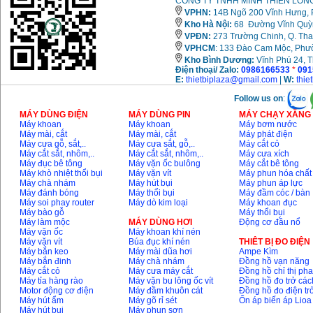
CÔNG TY TNHH MINH THIÊN LONG
VPHN:
14B Ngõ 200 Vĩnh Hưng, P
Kho Hà Nội:
68 Đường Vĩnh Quỳnh
VPĐN:
273 Trường Chinh, Q. Tha
VPHCM
: 133 Đào Cam Mộc, Phư
Kho
Bình Dương:
Vĩnh Phú 24, 
Điện thoại/ Zalo:
0986166533
*
091
E:
thietbiplaza@gmail.com
|
W:
thie
Follow us on
:
MÁY DÙNG ĐIỆN
MÁY DÙNG PIN
MÁY CHẠY XĂNG 
Máy khoan
Máy khoan
Máy bơm nước
Máy mài, cắt
Máy mài, cắt
Máy phát điện
Máy cưa gỗ, sắt,..
Máy cưa sắt, gỗ,..
Máy cắt cỏ
Máy cắt sắt, nhôm,..
Máy cắt sắt, nhôm,..
Máy cưa xích
Máy đục bê tông
Máy vặn ốc bulông
Máy cắt bê tông
Máy khò nhiệt thổi bụi
Máy vặn vít
Máy phun hóa chất
Máy chà nhám
Máy hút bụi
Máy phun áp lực
Máy đánh bóng
Máy thổi bụi
Máy đầm cóc / bàn
Máy soi phay router
Máy dò kim loại
Máy khoan đục
Máy bào gỗ
Máy thổi bụi
Máy làm mộc
MÁY DÙNG HƠI
Động cơ đầu nổ
Máy vặn ốc
Máy khoan khí nén
Máy vặn vít
Búa đục khí nén
THIÊT BỊ ĐO ĐIỆN
Máy bắn keo
Máy mài dũa hơi
Ampe Kìm
Máy bắn đinh
Máy chà nhám
Đồng hồ vạn năng
Máy cắt cỏ
Máy cưa máy cắt
Đồng hồ chỉ thị ph
Máy tỉa hàng rào
Máy vặn bu lông ốc vít
Đồng hồ đo trở các
Motor động cơ điện
Máy đầm khuôn cát
Đồng hồ đo điện tr
Máy hút ẩm
Máy gõ rỉ sét
Ổn áp biến áp Lioa
Máy hút bụi
Máy phun sơn