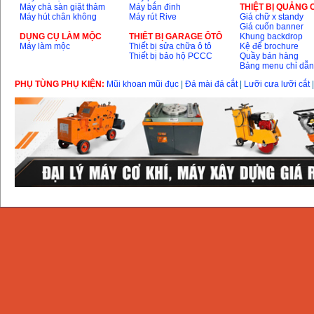
Máy chà sàn giặt thảm
Máy bắn đinh
THIỆT BỊ QUẢNG
Máy hút chân không
Máy rút Rive
Giá chữ x standy
Giá cuốn banner
DỤNG CỤ LÀM MỘC
THIÊT BỊ GARAGE ÔTÔ
Khung backdrop
Máy làm mộc
Thiết bị sửa chữa ô tô
Kệ để brochure
Thiết bị bảo hộ PCCC
Quầy bán hàng
Bảng menu chỉ dẫ
PHỤ TÙNG PHỤ KIỆN:
Mũi khoan mũi đục
|
Đá mài đá cắt
|
Lưỡi cưa lưỡi cắt