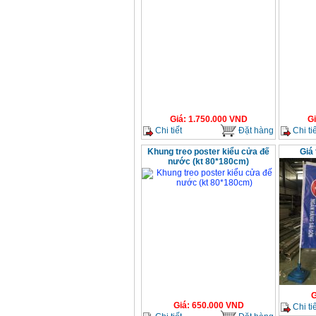
Giá
:
1.750.000
VND
G
Chi tiết
Đặt hàng
Chi tiế
Khung treo poster kiểu cửa đế
Giá 
nước (kt 80*180cm)
G
Giá
:
650.000
VND
Chi tiế