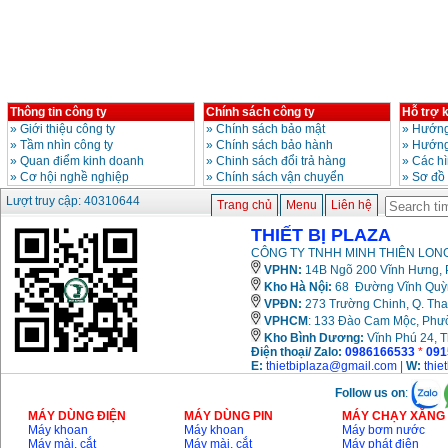
Giá
:
6500000
VND
Bảng giá mũi khoan
rút lõi bê tông
Giá
:
330000
VND
Thông tin công ty
Chính sách công ty
Hỗ trợ 
»
Giới thiệu công ty
»
Chính sách bảo mật
»
Hướng
»
Tầm nhìn công ty
»
Chính sách bảo hành
»
Hướng
Máy khoan Bosch đa
năng GBH 2-26DRE
»
Quan điểm kinh doanh
»
Chinh sách đổi trả hàng
»
Các h
(800W)
»
Cơ hội nghề nghiệp
»
Chính sách vận chuyển
»
Sơ đồ
Giá
:
3980000
VND
Lượt truy cập: 40310644
Trang chủ
Menu
Liên hệ
Máy cưa xích chạy
THIẾT BỊ PLAZA
xăng Stihl MS661
Giá
:
29900000
VND
CÔNG TY TNHH MINH THIÊN LONG
VPHN:
14B Ngõ 200 Vĩnh Hưng, P
Máy cắt góc đa năng
Kho Hà Nội:
68 Đường Vĩnh Quỳnh
Makita LS1019L
VPĐN:
273 Trường Chinh, Q. Tha
(1510W)
VPHCM
: 133 Đào Cam Mộc, Phư
Giá
:
14068000
VND
Kho
Bình Dương:
Vĩnh Phú 24, 
Điện thoại/ Zalo:
0986166533
*
091
E:
thietbiplaza@gmail.com
|
W:
thie
Bộ máy khoan 100
Follow us on
:
chi tiết Bosch GSB
13RE (650W)
MÁY DÙNG ĐIỆN
MÁY DÙNG PIN
MÁY CHẠY XĂNG 
Giá
:
2200000
VND
Máy khoan
Máy khoan
Máy bơm nước
Máy mài, cắt
Máy mài, cắt
Máy phát điện