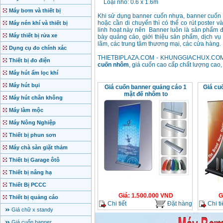
Loại nhỏ: 0.6 x 1.6m
Máy bơm và thiết bị
Khi sử dụng banner cuốn nhựa, banner cuốn 
hoặc cần di chuyển thì có thể co rút poster và
Máy nén khí và thiết bị
linh hoạt này nên Banner luôn là sản phẩm 
Máy thiết bị rửa xe
bày quảng cáo, giới thiệu sản phẩm, dịch vụ
lãm, các trung tâm thương mại, các cửa hàng.
Dụng cụ đo chính xác
THIETBIPLAZA.COM - KHUNGGIACHUX.COM - Đ
Thiết bị đo điện
cuốn nhôm
, giá cuốn cao cấp chất lượng cao,
Máy hút ẩm lọc khí
Máy hút bụi
Giá cuốn banner quảng cáo 1
Giá cu
mặt đế nhôm to
Máy hút chân không
Máy làm mộc
Máy Nông Nghiệp
Thiết bị phun sơn
Máy chà sàn giặt thảm
Thiết bị Garage ôtô
Thiết bị nâng hạ
Thiết Bị PCCC
Giá
:
1.500.000
VND
G
Thiết bị quảng cáo
Chi tiết
Đặt hàng
Chi ti
Giá chữ x standy
Giá cuốn banner