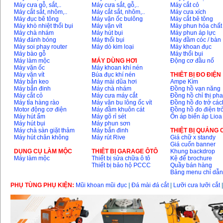
Máy cưa gỗ, sắt,..
Máy cưa sắt, gỗ,..
Máy cắt cỏ
Máy cắt sắt, nhôm,..
Máy cắt sắt, nhôm,..
Máy cưa xích
Máy đục bê tông
Máy vặn ốc bulông
Máy cắt bê tông
Máy khoan Bosch
Máy khò nhiệt thổi bụi
Máy vặn vít
Máy phun hóa chất
GSB 16RE (750W)
Máy chà nhám
Máy hút bụi
Máy phun áp lực
Giá
:
1850000
VND
Máy đánh bóng
Máy thổi bụi
Máy đầm cóc / bàn
Máy soi phay router
Máy dò kim loại
Máy khoan đục
Máy bào gỗ
Máy thổi bụi
Động cơ xăng Honda
Máy làm mộc
MÁY DÙNG HƠI
Động cơ đầu nổ
GX160 (5.5HP)
Máy vặn ốc
Máy khoan khí nén
Giá
:
7200000
VND
Máy vặn vít
Búa đục khí nén
THIÊT BỊ ĐO ĐIỆN
Máy bắn keo
Máy mài dũa hơi
Ampe Kìm
Máy bắn đinh
Máy chà nhám
Đồng hồ vạn năng
Máy cắt cỏ
Máy cưa máy cắt
Đồng hồ chỉ thị ph
Máy tỉa hàng rào
Máy vặn bu lông ốc vít
Đồng hồ đo trở các
Máy mài 100mm
Motor động cơ điện
Máy đầm khuôn cát
Đồng hồ đo điện tr
Makita 9553B (710W)
Giá
:
1296000
VND
Máy hút ẩm
Máy gõ rỉ sét
Ổn áp biến áp Lioa
Máy hút bụi
Máy phun sơn
Máy chà sàn giặt thảm
Máy bắn đinh
THIỆT BỊ QUẢNG
Máy hút chân không
Máy rút Rive
Giá chữ x standy
Giá cuốn banner
DỤNG CỤ LÀM MỘC
THIÊT BỊ GARAGE ÔTÔ
Khung backdrop
Máy làm mộc
Thiết bị sửa chữa ô tô
Kệ để brochure
Thiết bị bảo hộ PCCC
Quầy bán hàng
Bảng menu chỉ dẫ
PHỤ TÙNG PHỤ KIỆN:
Mũi khoan mũi đục
|
Đá mài đá cắt
|
Lưỡi cưa lưỡi cắt