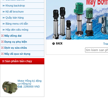
Khung backdrop
Kệ để brochure
Quầy bán hàng
Bảng menu chỉ dẫn
Hộp đèn siêu mỏng
Máy đóng đai
Dụng cụ phụ kiện
Tr
Dịch vụ sửa chữa
Máy đã qua sử dụng
Sản phẩm bán chạy
Motor Hồng ký động
cơ Hồng ký
Giá
:
2280000
VND
Bảng giá động cơ
diesel đầu nổ diesel