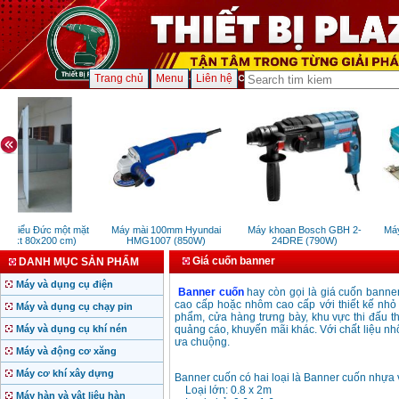
Trang chủ
Menu
Liên hệ
 L kiểu Đức một mặt
Máy mài 100mm Hyundai
Máy khoan Bosch GBH 2-
Máy
r (kt 80x200 cm)
HMG1007 (850W)
24DRE (790W)
Giá cuốn banner
DANH MỤC SẢN PHẨM
Máy và dụng cụ điện
Banner cuốn
hay còn gọi là giá cuốn banner
cao cấp hoặc nhôm cao cấp với thiết kế nhỏ g
Máy và dụng cụ chạy pin
phẩm, cửa hàng trưng bày, khu vực thi đấu th
Máy và dụng cụ khí nén
quảng cáo, khuyến mãi khác. Với chất liệu nh
ưa chuộng.
Máy và động cơ xăng
Máy cơ khí xây dựng
Banner cuốn có hai loại là Banner cuốn nhựa 
Loại lớn: 0.8 x 2m
Máy hàn và vật liệu hàn