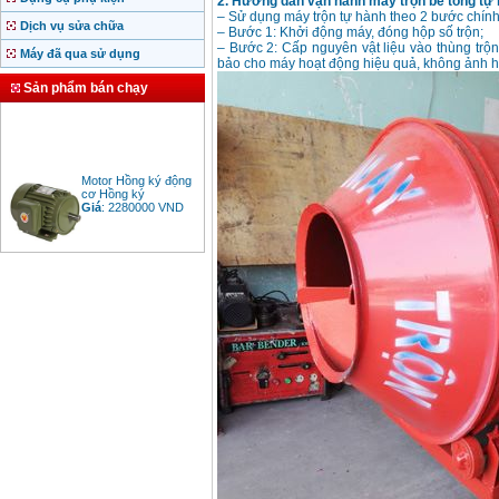
2. Hướng dẫn vận hành máy trộn bê tông tự h
– Sử dụng máy trộn tự hành theo 2 bước chính
Dịch vụ sửa chữa
– Bước 1: Khởi động máy, đóng hộp số trộn;
– Bước 2: Cấp nguyên vật liệu vào thùng trộ
Máy đã qua sử dụng
bảo cho máy hoạt động hiệu quả, không ảnh hư
Sản phẩm bán chạy
Motor Hồng ký động
cơ Hồng ký
Giá
:
2280000
VND
Bảng giá động cơ
diesel đầu nổ diesel
Giá
:
6500000
VND
Bảng giá mũi khoan
rút lõi bê tông
Giá
:
330000
VND
Máy khoan Bosch đa
năng GBH 2-26DRE
(800W)