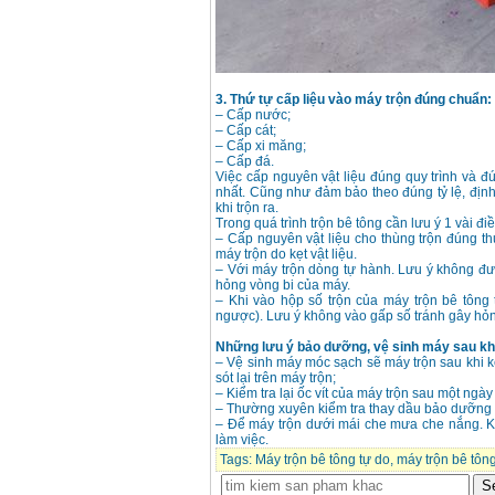
Giá
:
3980000
VND
Máy cưa xích chạy
xăng Stihl MS661
Giá
:
29900000
VND
3. Thứ tự cấp liệu vào máy trộn đúng chuẩn:
– Cấp nước;
Máy cắt góc đa năng
– Cấp cát;
Makita LS1019L
– Cấp xi măng;
(1510W)
– Cấp đá.
Giá
:
14068000
VND
Việc cấp nguyên vật liệu đúng quy trình và đú
nhất. Cũng như đảm bảo theo đúng tỷ lệ, địn
khi trộn ra.
Trong quá trình trộn bê tông cần lưu ý 1 vài đi
Bộ máy khoan 100
– Cấp nguyên vật liệu cho thùng trộn đúng thứ
chi tiết Bosch GSB
máy trộn do kẹt vật liệu.
13RE (650W)
Giá
:
2200000
VND
– Với máy trộn dòng tự hành. Lưu ý không đượ
hỏng vòng bi của máy.
– Khi vào hộp số trộn của máy trộn bê tông
ngược). Lưu ý không vào gấp số tránh gây hỏn
Những lưu ý bảo dưỡng, vệ sinh máy sau kh
Máy khoan Bosch
GSB 16RE (750W)
– Vệ sinh máy móc sạch sẽ máy trộn sau khi k
Giá
:
1850000
VND
sót lại trên máy trộn;
– Kiểm tra lại ốc vít của máy trộn sau một ngày
– Thường xuyên kiểm tra thay dầu bảo dưỡng má
– Để máy trộn dưới mái che mưa che nắng. Kh
Động cơ xăng Honda
làm việc.
GX160 (5.5HP)
Giá
:
7200000
VND
Tags:
Máy trộn bê tông tự do
,
máy trộn bê tôn