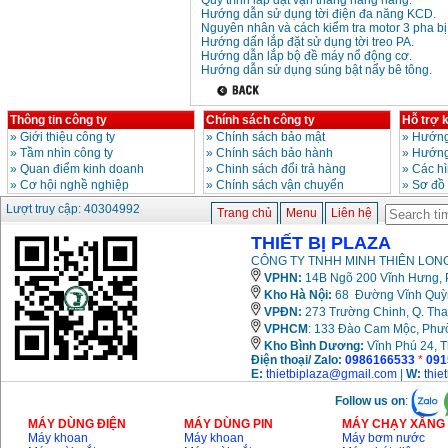
Quy trình lắp đặt vận thăng nâng hàng.
Hướng dẫn sử dụng tời điện đa năng KCD.
Nguyên nhân và cách kiểm tra motor 3 pha bị
Hướng dấn lắp đặt sử dụng tời treo PA.
Hướng dẫn lắp bộ đề máy nổ động cơ.
Hướng dẫn sử dụng súng bật nẩy bê tông.
Thông tin công ty
Chính sách công ty
Hỗ trợ 
»
Giới thiệu công ty
»
Chính sách bảo mật
»
Hướng
»
Tầm nhìn công ty
»
Chính sách bảo hành
»
Hướng
»
Quan điểm kinh doanh
»
Chinh sách đổi trả hàng
»
Các h
»
Cơ hội nghề nghiệp
»
Chính sách vận chuyển
»
Sơ đồ
Lượt truy cập: 40304992
Trang chủ
Menu
Liên hệ
THIẾT BỊ PLAZA
CÔNG TY TNHH MINH THIÊN LONG
VPHN:
14B Ngõ 200 Vĩnh Hưng, P
Kho Hà Nội:
68 Đường Vĩnh Quỳnh
VPĐN:
273 Trường Chinh, Q. Tha
VPHCM
: 133 Đào Cam Mộc, Phư
Kho
Bình Dương:
Vĩnh Phú 24, 
Điện thoại/ Zalo:
0986166533
*
091
E:
thietbiplaza@gmail.com
|
W:
thie
Follow us on
:
MÁY DÙNG ĐIỆN
MÁY DÙNG PIN
MÁY CHẠY XĂNG 
Máy khoan
Máy khoan
Máy bơm nước