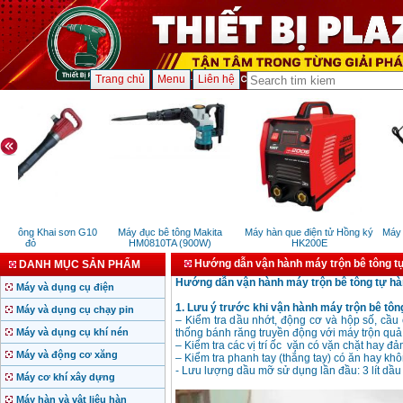
Trang chủ
Menu
Liên hệ
bê tông Khai sơn G10
Máy đục bê tông Makita
Máy hàn que điện tử Hồng ký
Máy 
đỏ
HM0810TA (900W)
HK200E
Hướng dẫn vận hành máy trộn bê tông t
DANH MỤC SẢN PHẨM
Hướng dẫn vận hành máy trộn bê tông tự h
Máy và dụng cụ điện
1. Lưu ý trước khi vận hành máy trộn bê tôn
Máy và dụng cụ chạy pin
– Kiểm tra dầu nhớt, động cơ và hộp số, cầu 
Máy và dụng cụ khí nén
thống bánh răng truyền động với máy trộn quả l
– Kiểm tra các vị trí ốc
vặn có vặn chặt hay đảm
Máy và động cơ xăng
– Kiểm tra phanh tay (thắng tay) có ăn hay kh
- Lưu lượng dầu mỡ sử dụng lần đầu: 3 lít dầu 
Máy cơ khí xây dựng
Máy hàn và vật liệu hàn