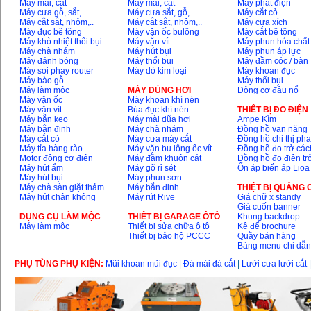
Máy mài, cắt
Máy mài, cắt
Máy phát điện
Máy cưa gỗ, sắt,..
Máy cưa sắt, gỗ,..
Máy cắt cỏ
Máy cắt sắt, nhôm,..
Máy cắt sắt, nhôm,..
Máy cưa xích
Máy đục bê tông
Máy vặn ốc bulông
Máy cắt bê tông
Máy khò nhiệt thổi bụi
Máy vặn vít
Máy phun hóa chất
Máy chà nhám
Máy hút bụi
Máy phun áp lực
Máy đánh bóng
Máy thổi bụi
Máy đầm cóc / bàn
Máy soi phay router
Máy dò kim loại
Máy khoan đục
Máy bào gỗ
Máy thổi bụi
Máy làm mộc
MÁY DÙNG HƠI
Động cơ đầu nổ
Máy vặn ốc
Máy khoan khí nén
Máy vặn vít
Búa đục khí nén
THIÊT BỊ ĐO ĐIỆN
Máy bắn keo
Máy mài dũa hơi
Ampe Kìm
Máy bắn đinh
Máy chà nhám
Đồng hồ vạn năng
Máy cắt cỏ
Máy cưa máy cắt
Đồng hồ chỉ thị ph
Máy tỉa hàng rào
Máy vặn bu lông ốc vít
Đồng hồ đo trở các
Motor động cơ điện
Máy đầm khuôn cát
Đồng hồ đo điện tr
Máy hút ẩm
Máy gõ rỉ sét
Ổn áp biến áp Lioa
Máy hút bụi
Máy phun sơn
Máy chà sàn giặt thảm
Máy bắn đinh
THIỆT BỊ QUẢNG
Máy hút chân không
Máy rút Rive
Giá chữ x standy
Giá cuốn banner
DỤNG CỤ LÀM MỘC
THIÊT BỊ GARAGE ÔTÔ
Khung backdrop
Máy làm mộc
Thiết bị sửa chữa ô tô
Kệ để brochure
Thiết bị bảo hộ PCCC
Quầy bán hàng
Bảng menu chỉ dẫ
PHỤ TÙNG PHỤ KIỆN:
Mũi khoan mũi đục
|
Đá mài đá cắt
|
Lưỡi cưa lưỡi cắt