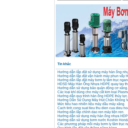
Máy mài 100mm
Makita 9553B (710W)
Giá
:
1296000
VND
Tin khác
Hướng dẫn lắp đặt sử dụng máy hàn ống n
Hướng dẫn lắp đặt vận hành máy phun vẩy 
Hướng dẫn lắp đặt máy bơm ly tâm trục ngan
HDSD Máy Hàn Ống Nhựa HDPE quay tay thủ
Hướng dẫn sử dụng bảo quản động cơ xăng.
Các loại khí dùng cho máy cắt kim loại Plasm
Hướng dẫn quy trình hàn ống HDPE thủy lực.
Hướng Dẫn Sử Dụng Máy Hút Chân Không V
Mức tiêu hao nhiên liệu máy dầu máy xăng.
Cach tinh cong suat tieu thu dien cua dieu ho
Hướng dẫn lắp chỉnh dao ren máy tiện ren.
Hướng dẫn sử dụng máy hàn ống nhựa HDP
Hướng dẫn sử dụng bơm nước Koshin Hond
Các phương pháp mồi máy bơm ly tâm trục n