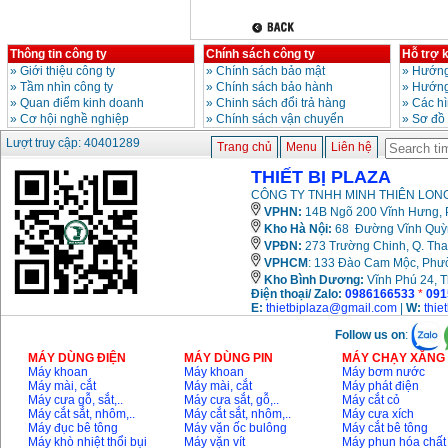
Thông tin công ty
Chính sách công ty
Hỗ trợ 
»
Giới thiệu công ty
»
Chính sách bảo mật
»
Hướng
»
Tầm nhìn công ty
»
Chính sách bảo hành
»
Hướng
»
Quan điểm kinh doanh
»
Chinh sách đổi trả hàng
»
Các h
»
Cơ hội nghề nghiệp
»
Chính sách vận chuyển
»
Sơ đồ
Lượt truy cập: 40401289
Trang chủ
Menu
Liên hệ
THIẾT BỊ PLAZA
CÔNG TY TNHH MINH THIÊN LONG
VPHN:
14B Ngõ 200 Vĩnh Hưng, P
Kho Hà Nội:
68 Đường Vĩnh Quỳnh
VPĐN:
273 Trường Chinh, Q. Tha
VPHCM
: 133 Đào Cam Mộc, Phư
Kho
Bình Dương:
Vĩnh Phú 24, 
Điện thoại/ Zalo:
0986166533
*
091
E:
thietbiplaza@gmail.com
|
W:
thie
Follow us on
:
MÁY DÙNG ĐIỆN
MÁY DÙNG PIN
MÁY CHẠY XĂNG 
Máy khoan
Máy khoan
Máy bơm nước
Máy mài, cắt
Máy mài, cắt
Máy phát điện
Máy cưa gỗ, sắt,..
Máy cưa sắt, gỗ,..
Máy cắt cỏ
Máy cắt sắt, nhôm,..
Máy cắt sắt, nhôm,..
Máy cưa xích
Máy đục bê tông
Máy vặn ốc bulông
Máy cắt bê tông
Máy khò nhiệt thổi bụi
Máy vặn vít
Máy phun hóa chất