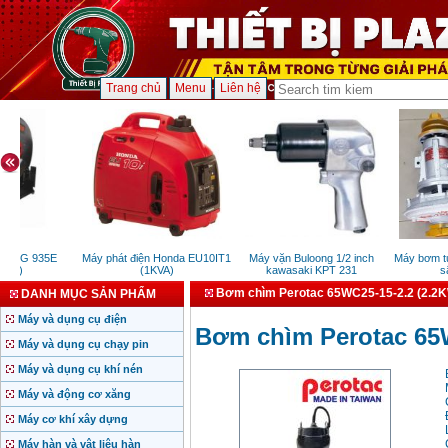
Trang chủ
Menu
Liên hệ
 FEG 935E
Máy phát điện Honda EU10IT1
Máy vặn Buloong 1/2 inch
Máy bơm tưới 
W)
(1KVA)
kawasaki KPT 231
sâu
Bơm chìm Perotac 65WC25-15-2.2 (2.2
DANH MỤC SẢN PHẨM
Máy và dụng cụ điện
Bơm chìm Perotac 65
Máy và dụng cụ chạy pin
Máy và dụng cụ khí nén
Máy và động cơ xăng
Máy cơ khí xây dựng
Máy hàn và vật liệu hàn