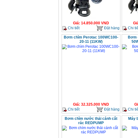
Giá
:
14.850.000
VND
Gi
Chi tiết
Đặt hàng
Chi tiế
Bơm chìm Perotac 100WC100-
Bơm c
20-11 (11KW)
50W
Giá
:
32.325.000
VND
G
Chi tiết
Đặt hàng
Chi tiế
Bơm chìm nước thải cánh cắt
Máy 
rác REDPUMP