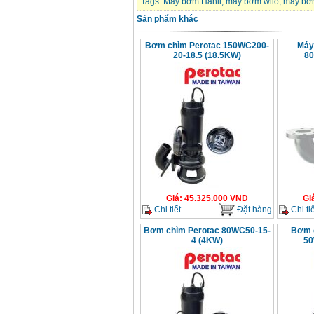
Tags:
Máy bơm Hanil
,
máy bơm wilo
,
máy bơ
Sản phẩm khác
Bơm chìm Perotac 150WC200-
Máy
20-18.5 (18.5KW)
80
Giá
:
45.325.000
VND
Gi
Chi tiết
Đặt hàng
Chi tiế
Bơm chìm Perotac 80WC50-15-
Bơm c
4 (4KW)
50