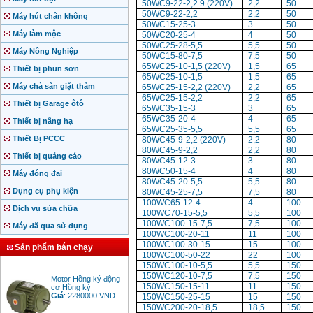
50WC9-22-2,2 9 (220V)
2,2
50
50WC9-22-2,2
2,2
50
Máy hút chân không
50WC15-25-3
3
50
Máy làm mộc
50WC20-25-4
4
50
50WC25-28-5,5
5,5
50
Máy Nông Nghiệp
50WC15-80-7,5
7,5
50
65WC25-10-1,5 (220V)
1,5
65
Thiết bị phun sơn
65WC25-10-1,5
1,5
65
Máy chà sàn giặt thảm
65WC25-15-2,2 (220V)
2,2
65
65WC25-15-2,2
2,2
65
Thiết bị Garage ôtô
65WC35-15-3
3
65
65WC35-20-4
4
65
Thiết bị nâng hạ
65WC25-35-5,5
5,5
65
Thiết Bị PCCC
80WC45-9-2,2 (220V)
2,2
80
80WC45-9-2,2
2,2
80
Thiết bị quảng cáo
80WC45-12-3
3
80
80WC50-15-4
4
80
Máy đóng đai
80WC45-20-5,5
5,5
80
Dụng cụ phụ kiện
80WC45-25-7,5
7,5
80
100WC65-12-4
4
100
Dịch vụ sửa chữa
100WC70-15-5,5
5,5
100
100WC100-15-7,5
7,5
100
Máy đã qua sử dụng
100WC100-20-11
11
100
100WC100-30-15
15
100
Sản phẩm bán chạy
100WC100-50-22
22
100
150WC100-10-5,5
5,5
150
Motor Hồng ký động
150WC120-10-7,5
7,5
150
cơ Hồng ký
150WC150-15-11
11
150
Giá
:
2280000
VND
150WC150-25-15
15
150
150WC200-20-18,5
18,5
150