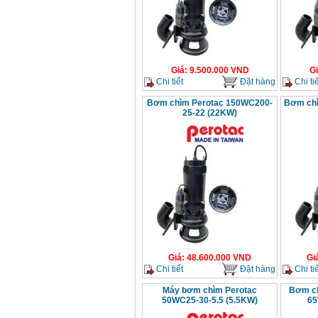
Giá
:
9.500.000
VND
G
Chi tiết
Đặt hàng
Chi tiế
Bơm chìm Perotac 150WC200-
Bơm chì
25-22 (22KW)
Giá
:
48.600.000
VND
Gi
Chi tiết
Đặt hàng
Chi tiế
Máy bơm chìm Perotac
Bơm ch
50WC25-30-5.5 (5.5KW)
65