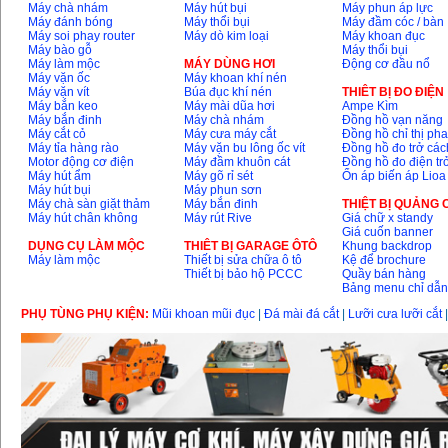
Máy chà nhám
Máy hút bụi
Máy phun áp lực
Máy đánh bóng
Máy thổi bụi
Máy đầm cóc / bàn
Máy soi phay router
Máy dò kim loại
Máy khoan đục
Máy bào gỗ
Máy thổi bụi
Máy làm mộc
MÁY DÙNG HƠI
Động cơ đầu nổ
Máy vặn ốc
Máy khoan khí nén
Máy vặn vít
Búa đục khí nén
THIÊT BỊ ĐO ĐIỆN
Máy bắn keo
Máy mài dũa hơi
Ampe Kìm
Máy bắn đinh
Máy chà nhám
Đồng hồ vạn năng
Máy cắt cỏ
Máy cưa máy cắt
Đồng hồ chỉ thị ph
Máy tỉa hàng rào
Máy vặn bu lông ốc vít
Đồng hồ đo trở các
Motor động cơ điện
Máy đầm khuôn cát
Đồng hồ đo điện tr
Máy hút ẩm
Máy gõ rỉ sét
Ổn áp biến áp Lioa
Máy hút bụi
Máy phun sơn
Máy chà sàn giặt thảm
Máy bắn đinh
THIỆT BỊ QUẢNG
Máy hút chân không
Máy rút Rive
Giá chữ x standy
Giá cuốn banner
DỤNG CỤ LÀM MỘC
THIÊT BỊ GARAGE ÔTÔ
Khung backdrop
Máy làm mộc
Thiết bị sửa chữa ô tô
Kệ để brochure
Thiết bị bảo hộ PCCC
Quầy bán hàng
Bảng menu chỉ dẫ
PHỤ TÙNG PHỤ KIỆN:
Mũi khoan mũi đục
|
Đá mài đá cắt
|
Lưỡi cưa lưỡi cắt