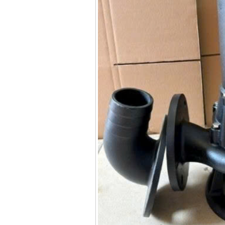
chi tiết Bosch GSB
13RE (650W)
Giá
:
2200000
VND
Máy khoan Bosch
GSB 16RE (750W)
Giá
:
1850000
VND
Động cơ xăng Honda
GX160 (5.5HP)
Giá
:
7200000
VND
Máy mài 100mm
Makita 9553B (710W)
Giá
:
1296000
VND