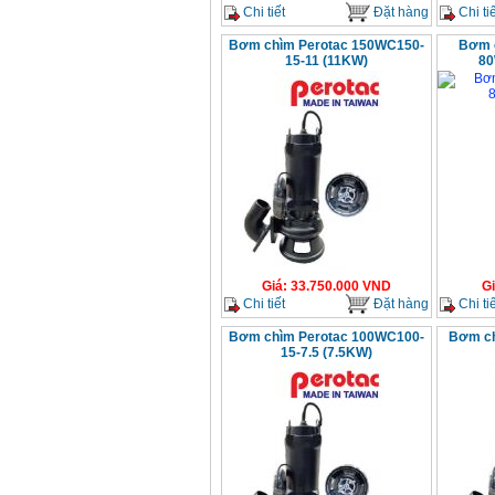
Chi tiết
Đặt hàng
Chi tiế
Bơm chìm Perotac 150WC150-
Bơm c
15-11 (11KW)
80
Giá
:
33.750.000
VND
G
Chi tiết
Đặt hàng
Chi tiế
Bơm chìm Perotac 100WC100-
Bơm ch
15-7.5 (7.5KW)