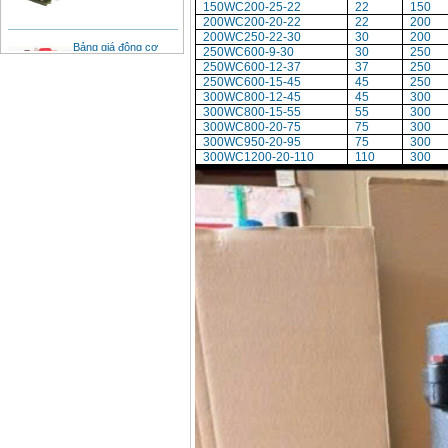
150WC200-25-22
22
150
200WC200-20-22
22
200
Bảng giá động cơ
200WC250-22-30
30
200
diesel đầu nổ diesel
250WC600-9-30
30
250
Giá
:
6500000
VND
250WC600-12-37
37
250
250WC600-15-45
45
250
300WC800-12-45
45
300
300WC800-15-55
55
300
Bảng giá mũi khoan
300WC800-20-75
75
300
rút lõi bê tông
300WC950-20-95
75
300
Giá
:
330000
VND
300WC1200-20-110
110
300
Máy khoan Bosch đa
năng GBH 2-26DRE
(800W)
Giá
:
3980000
VND
Máy cưa xích chạy
xăng Stihl MS661
Giá
:
29900000
VND
Máy cắt góc đa năng
Makita LS1019L
(1510W)
Giá
:
14068000
VND
Bộ máy khoan 100