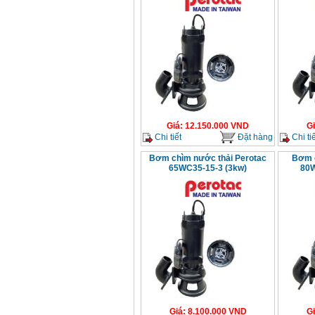
Giá
:
12.150.000
VND
G
Chi tiết
Đặt hàng
Chi tiế
Bơm chìm nước thải Perotac
Bơm c
65WC35-15-3 (3kw)
80W
Giá
:
8.100.000
VND
G