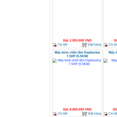
Giá
:
2.950.000
VND
G
Chi tiết
Đặt hàng
Chi tiế
Máy bơm chìm tõm Daphovina
Máy 
7.5HP (5.5KW)
Giá
:
8.800.000
VND
Gi
Chi tiết
Đặt hàng
Chi tiế