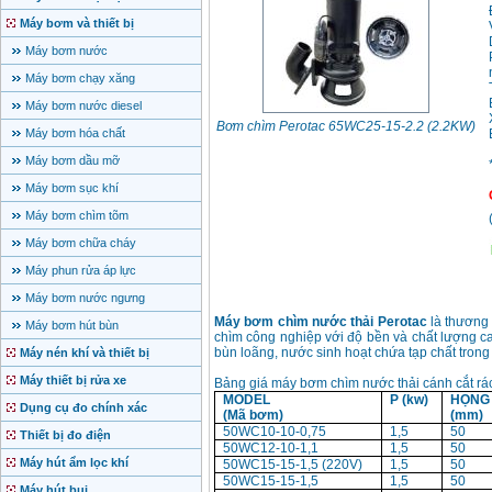
Máy bơm và thiết bị
Máy bơm nước
Máy bơm chạy xăng
Máy bơm nước diesel
Bơm chìm Perotac 65WC25-15-2.2 (2.2KW)
Máy bơm hóa chất
Máy bơm dầu mỡ
Máy bơm sục khí
Máy bơm chìm tõm
Máy bơm chữa cháy
Máy phun rửa áp lực
Máy bơm nước ngưng
Máy bơm chìm nước thải
Perotac
là
thương 
Máy bơm hút bùn
chìm công nghiệp với độ bền và chất lượng c
bùn loãng, nước sinh hoạt chứa tạp chất trong 
Máy nén khí và thiết bị
Máy thiết bị rửa xe
Bảng giá máy bơm chìm nước thải cánh cắt r
MODEL
P (kw)
HỌNG
Dụng cụ đo chính xác
(Mã bơm)
(mm)
50WC10-10-0,75
1,5
50
Thiết bị đo điện
50WC12-10-1,1
1,5
50
Máy hút ẩm lọc khí
50WC15-15-1,5 (220V)
1,5
50
50WC15-15-1,5
1,5
50
Máy hút bụi