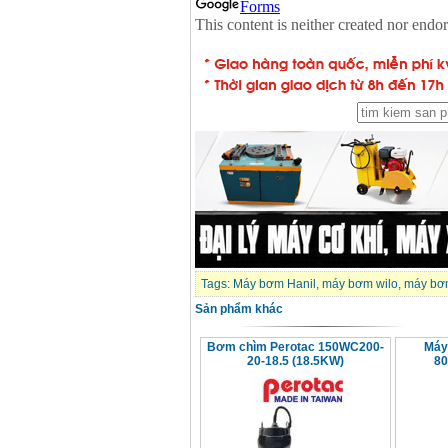
Tags:
Máy bơm Hanil
,
máy bơm wilo
,
máy bơ
Sản phẩm khác
Bơm chìm Perotac 150WC200-
Máy
20-18.5 (18.5KW)
80