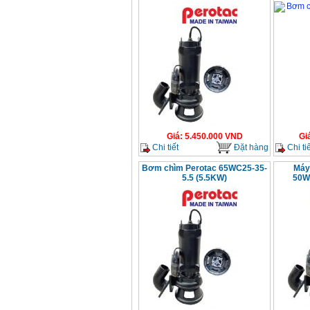
Giá
:
5.450.000
VND
Gi
Chi tiết
Đặt hàng
Chi tiế
Bơm chìm Perotac 65WC25-35-
Máy
5.5 (5.5KW)
50W