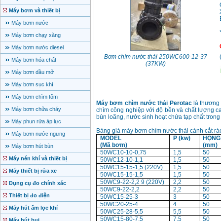
Máy bơm và thiết bị
Máy bơm nước
Máy bơm chạy xăng
Máy bơm nước diesel
Bơm chìm nước thải 250WC600-12-37
Máy bơm hóa chất
(37KW)
Máy bơm dầu mỡ
Máy bơm sục khí
Máy bơm chìm tõm
Máy bơm chìm nước thải Perotac
là
thương 
Máy bơm chữa cháy
chìm công nghiệp với độ bền và chất lượng c
bùn loãng, nước sinh hoạt chứa tạp chất trong 
Máy phun rửa áp lực
Bảng giá máy bơm chìm nước thải cánh cắt
Máy bơm nước ngưng
MODEL
P (kw)
HỌNG
(Mã bơm)
(mm)
Máy bơm hút bùn
50WC10-10-0,75
1,5
50
Máy nén khí và thiết bị
50WC12-10-1,1
1,5
50
50WC15-15-1,5 (220V)
1,5
50
Máy thiết bị rửa xe
50WC15-15-1,5
1,5
50
50WC9-22-2,2 9 (220V)
2,2
50
Dụng cụ đo chính xác
50WC9-22-2,2
2,2
50
Thiết bị đo điện
50WC15-25-3
3
50
50WC20-25-4
4
50
Máy hút ẩm lọc khí
50WC25-28-5,5
5,5
50
50WC15-80-7,5
7,5
50
Máy hút bụi