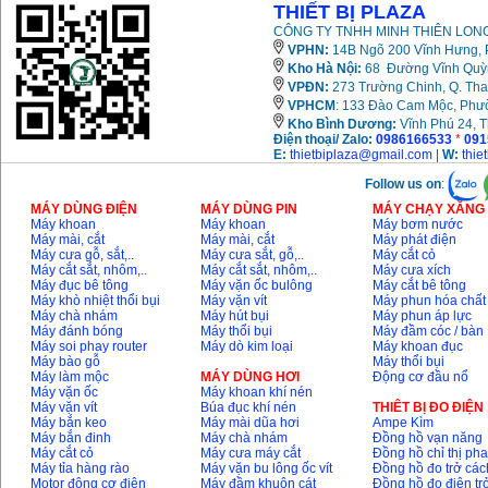
THIẾT BỊ PLAZA
CÔNG TY TNHH MINH THIÊN LONG
VPHN:
14B Ngõ 200 Vĩnh Hưng, P
Kho Hà Nội:
68 Đường Vĩnh Quỳnh
VPĐN:
273 Trường Chinh, Q. Tha
VPHCM
: 133 Đào Cam Mộc, Phư
Kho
Bình Dương:
Vĩnh Phú 24, 
Điện thoại/ Zalo:
0986166533
*
091
E:
thietbiplaza@gmail.com
|
W:
thie
Follow us on
:
MÁY DÙNG ĐIỆN
MÁY DÙNG PIN
MÁY CHẠY XĂNG 
Máy khoan
Máy khoan
Máy bơm nước
Máy mài, cắt
Máy mài, cắt
Máy phát điện
Máy cưa gỗ, sắt,..
Máy cưa sắt, gỗ,..
Máy cắt cỏ
Máy cắt sắt, nhôm,..
Máy cắt sắt, nhôm,..
Máy cưa xích
Máy đục bê tông
Máy vặn ốc bulông
Máy cắt bê tông
Máy khò nhiệt thổi bụi
Máy vặn vít
Máy phun hóa chất
Máy chà nhám
Máy hút bụi
Máy phun áp lực
Máy đánh bóng
Máy thổi bụi
Máy đầm cóc / bàn
Máy soi phay router
Máy dò kim loại
Máy khoan đục
Máy bào gỗ
Máy thổi bụi
Máy làm mộc
MÁY DÙNG HƠI
Động cơ đầu nổ
Máy vặn ốc
Máy khoan khí nén
Máy vặn vít
Búa đục khí nén
THIÊT BỊ ĐO ĐIỆN
Máy bắn keo
Máy mài dũa hơi
Ampe Kìm
Máy bắn đinh
Máy chà nhám
Đồng hồ vạn năng
Máy cắt cỏ
Máy cưa máy cắt
Đồng hồ chỉ thị ph
Máy tỉa hàng rào
Máy vặn bu lông ốc vít
Đồng hồ đo trở các
Motor động cơ điện
Máy đầm khuôn cát
Đồng hồ đo điện tr