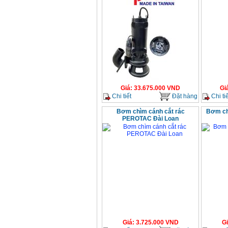
Giá
:
33.675.000
VND
Gi
Chi tiết
Đặt hàng
Chi tiế
Bơm chìm cánh cắt rác
Bơm ch
PEROTAC Đài Loan
Giá
:
3.725.000
VND
G