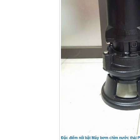
13RE (650W)
Giá
:
2200000
VND
Máy khoan Bosch
GSB 16RE (750W)
Giá
:
1850000
VND
Động cơ xăng Honda
GX160 (5.5HP)
Giá
:
7200000
VND
Máy mài 100mm
Makita 9553B (710W)
Giá
:
1296000
VND
Đặc điểm nổi bật
Máy bơm chìm nước thải P