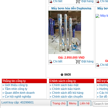
Chi tiết
Đặt hàng
Chi tiế
Máy bơm hỏa tiễn Daphovina
Máy bơ
Giá
:
2.950.000
VND
G
Chi tiết
Đặt hàng
Chi tiế
Thông tin công ty
Chính sách công ty
Hỗ trợ 
»
Giới thiệu công ty
»
Chính sách bảo mật
»
Hướng
»
Tầm nhìn công ty
»
Chính sách bảo hành
»
Hướng
»
Quan điểm kinh doanh
»
Chinh sách đổi trả hàng
»
Các h
»
Cơ hội nghề nghiệp
»
Chính sách vận chuyển
»
Sơ đồ
Lượt truy cập: 40299601
Trang chủ
Menu
Liên hệ