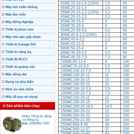
65WC25-10-1,5 (220V)
1,5
65
Máy hút chân không
65WC25-10-1,5
1,5
65
65WC25-15-2,2 (220V)
2,2
65
Máy làm mộc
65WC25-15-2,2
2,2
65
65WC35-15-3
3
65
Máy Nông Nghiệp
65WC35-20-4
4
65
Thiết bị phun sơn
65WC25-35-5,5
5,5
65
80WC45-9-2,2 (220V)
2,2
80
Máy chà sàn giặt thảm
80WC45-9-2,2
2,2
80
80WC45-12-3
3
80
Thiết bị Garage ôtô
80WC50-15-4
4
80
Thiết bị nâng hạ
80WC45-20-5,5
5,5
80
80WC45-25-7,5
7,5
80
Thiết Bị PCCC
100WC65-12-4
4
100
100WC70-15-5,5
5,5
100
Thiết bị quảng cáo
100WC100-15-7,5
7,5
100
Máy đóng đai
100WC100-20-11
11
100
100WC100-30-15
15
100
Dụng cụ phụ kiện
100WC100-50-22
22
100
150WC100-10-5,5
5,5
150
Dịch vụ sửa chữa
150WC120-10-7,5
7,5
150
Máy đã qua sử dụng
150WC150-15-11
11
150
150WC150-25-15
15
150
Sản phẩm bán chạy
150WC200-20-18,5
18,5
150
150WC200-25-22
22
150
Motor Hồng ký động
200WC200-20-22
22
200
cơ Hồng ký
Giá
:
2280000
VND
200WC250-22-30
30
200
250WC600-9-30
30
250
250WC600-12-37
37
250
250WC600-15-45
45
250