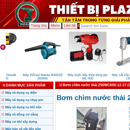
Trang chủ
Menu
Liên hệ
m Dewalt
Máy thổi bụi Makita M4001B
Máy buộc dây thép dùng pin
Máy cắt xốp B
0W)
(600W)
WL-400
(300
Bơm chìm nước thải 250WC600-12-37 (
DANH MỤC SẢN PHẨM
Máy và dụng cụ điện
Bơm chìm nước thải 
Máy và dụng cụ chạy pin
Máy và dụng cụ khí nén
Máy và động cơ xăng
Máy cơ khí xây dựng
Máy hàn và vật liệu hàn