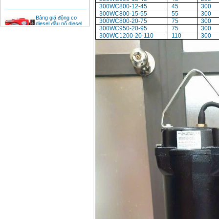
300WC800-12-45
45
300
Bảng giá động cơ
300WC800-15-55
55
300
diesel đầu nổ diesel
300WC800-20-75
75
300
Giá
:
6500000
VND
300WC950-20-95
75
300
300WC1200-20-110
110
300
Bảng giá mũi khoan
rút lõi bê tông
Giá
:
330000
VND
Máy khoan Bosch đa
năng GBH 2-26DRE
(800W)
Giá
:
3980000
VND
Máy cưa xích chạy
xăng Stihl MS661
Giá
:
29900000
VND
Máy cắt góc đa năng
Makita LS1019L
(1510W)
Giá
:
14068000
VND
Bộ máy khoan 100
chi tiết Bosch GSB