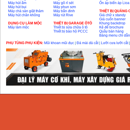
Máy hút ẩm
Máy gõ rỉ sét
Ổn áp biến áp Lioa
Máy hút bụi
Máy phun sơn
Máy chà sàn giặt thảm
Máy bắn đinh
THIỆT BỊ QUẢNG
Máy hút chân không
Máy rút Rive
Giá chữ x standy
Giá cuốn banner
DỤNG CỤ LÀM MỘC
THIÊT BỊ GARAGE ÔTÔ
Khung backdrop
Máy làm mộc
Thiết bị sửa chữa ô tô
Kệ để brochure
Thiết bị bảo hộ PCCC
Quầy bán hàng
Bảng menu chỉ dẫ
PHỤ TÙNG PHỤ KIỆN:
Mũi khoan mũi đục
|
Đá mài đá cắt
|
Lưỡi cưa lưỡi cắt