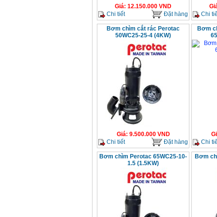
Giá
:
12.150.000
VND
Gi
Chi tiết
Đặt hàng
Chi tiế
Bơm chìm cắt rác Perotac
Bơm ch
50WC25-25-4 (4KW)
6
Giá
:
9.500.000
VND
G
Chi tiết
Đặt hàng
Chi tiế
Bơm chìm Perotac 65WC25-10-
Bơm ch
1.5 (1.5KW)