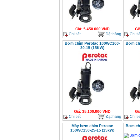
Giá
:
5.450.000
VND
Gi
Chi tiết
Đặt hàng
Chi tiế
Bơm chìm Perotac 100WC100-
Bơm ch
30-15 (15KW)
Giá
:
35.100.000
VND
Gi
Chi tiết
Đặt hàng
Chi tiế
Máy bơm chìm Perotac
Bơm ch
150WC150-25-15 (15kW)