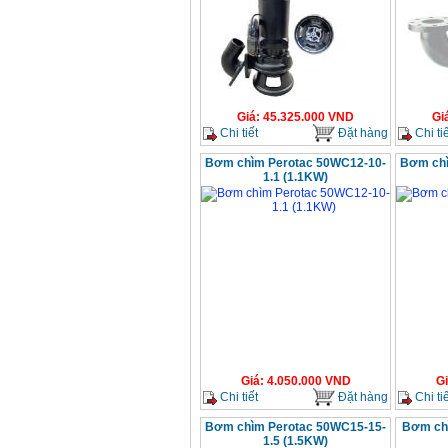
Giá
:
45.325.000
VND
Gi
Chi tiết
Đặt hàng
Chi tiế
Bơm chìm Perotac 50WC12-10-
Bơm chì
1.1 (1.1KW)
Giá
:
4.050.000
VND
G
Chi tiết
Đặt hàng
Chi tiế
Bơm chìm Perotac 50WC15-15-
Bơm ch
1.5 (1.5KW)