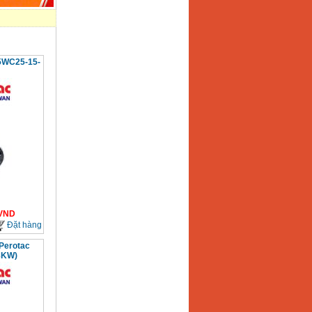
5WC25-15-
VND
Đặt hàng
Perotac
3KW)