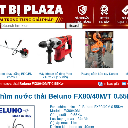
cỏ chạy xăng ERGEN
Máy khoan bê tông Yato
Palang xích kéo tay Kenbo
Máy
EBC-260B
YT82127 (1500W)
 nước thải Beluno FX80/40M/T 0.55Kw
In báo giá
G
hìm nước thải Beluno FX80/40M/T 0.5
Bơm chìm nước thải Beluno FX80/40M 0.55Kw
Model
FX80/40M
Công suất
0.55Kw
Lưu lượng max
24m³/h
Cột áp max
11m
Đường kính họng xả
40mm