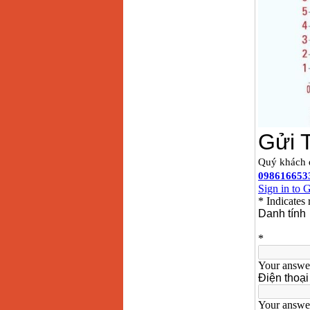
13RE (650W)
Giá
:
2200000
VND
Máy khoan Bosch
GSB 16RE (750W)
Giá
:
1850000
VND
Động cơ xăng Honda
GX160 (5.5HP)
Giá
:
7200000
VND
Máy mài 100mm
Makita 9553B (710W)
Giá
:
1296000
VND