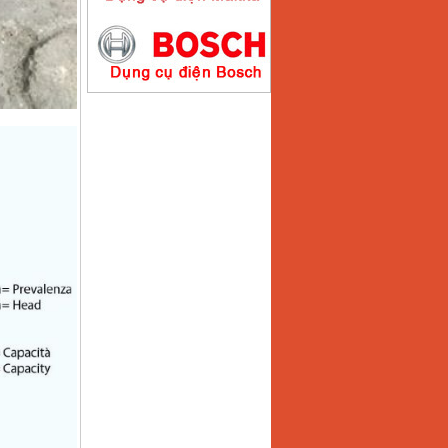
Máy hàn que điện tử
Hồng ký HK200E
Giá
:
4100000
VND
Máy hàn que điện tử
Hồng Ký HK200N
Giá
:
2870000
VND
Máy bơm nước
Koshin SEV 50X
Giá
:
5750000
VND