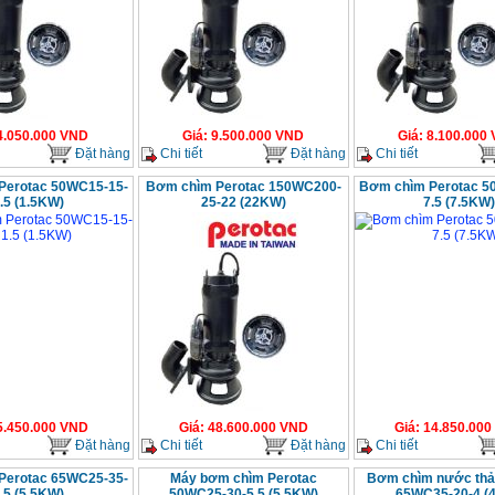
4.050.000
VND
Giá
:
9.500.000
VND
Giá
:
8.100.000
Đặt hàng
Chi tiết
Đặt hàng
Chi tiết
Perotac 50WC15-15-
Bơm chìm Perotac 150WC200-
Bơm chìm Perotac 5
.5 (1.5KW)
25-22 (22KW)
7.5 (7.5KW)
5.450.000
VND
Giá
:
48.600.000
VND
Giá
:
14.850.000
Đặt hàng
Chi tiết
Đặt hàng
Chi tiết
Perotac 65WC25-35-
Máy bơm chìm Perotac
Bơm chìm nước thải
.5 (5.5KW)
50WC25-30-5.5 (5.5KW)
65WC35-20-4 (