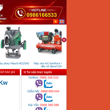
 phay Hitachi M12SA2
Máy nén khí SanRock W3.5/5
Máy nén khí Puma PX0260
đầu nổ diesel D28
(1/2Hp)
ửi báo giá
Tư vấn trực tuyến
Hotline
: 0986.166.533
5Kw
Diễm My
: 0988.968.044
Hải Yến
: 0936.390.588