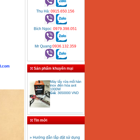
Thu Hà
: 0915.650.156
Bích Ngọc
: 0979.398.051
Mr Quang
:0936.132.359
l.com
Sản phẩm khuyến mại
Máy tẩy rửa mối hàn
inox điện hóa axit
1000W
Giá
:
3650000
VND
Bảng giá mũi khoan
rút lõi bê tông
Tin mới
Giá
:
330000
VND
» Hướng dẫn lắp đặt sử dụng
máy hàn ống nhựa HDPE
Mũi khoan rút lõi bê