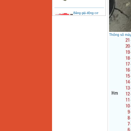
Bảng giá động cơ
diesel đầu nổ diesel
Giá
:
6500000
VND
Bảng giá mũi khoan
Thông sô máy
rút lõi bê tông
Giá
:
330000
VND
Máy khoan Bosch đa
năng GBH 2-26DRE
(800W)
Giá
:
3980000
VND
Máy cưa xích chạy
xăng Stihl MS661
Giá
:
29900000
VND
Máy cắt góc đa năng
Makita LS1019L
(1510W)
Giá
:
14068000
VND
Bộ máy khoan 100
chi tiết Bosch GSB