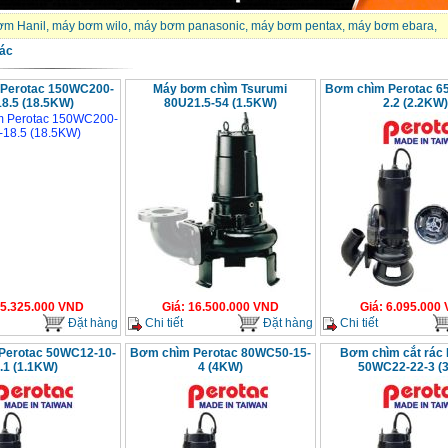
ơm Hanil
,
máy bơm wilo
,
máy bơm panasonic
,
máy bơm pentax
,
máy bơm ebara
,
ác
Perotac 150WC200-
Máy bơm chìm Tsurumi
Bơm chìm Perotac 6
18.5 (18.5KW)
80U21.5-54 (1.5KW)
2.2 (2.2KW)
5.325.000
VND
Giá
:
16.500.000
VND
Giá
:
6.095.000
Đặt hàng
Chi tiết
Đặt hàng
Chi tiết
Perotac 50WC12-10-
Bơm chìm Perotac 80WC50-15-
Bơm chìm cắt rác 
.1 (1.1KW)
4 (4KW)
50WC22-22-3 (