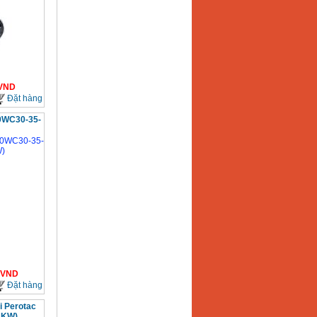
VND
Đặt hàng
0WC30-35-
VND
Đặt hàng
 Perotac
4KW)