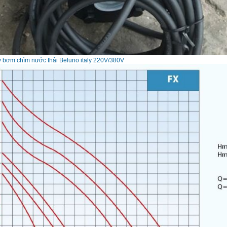
 bơm chìm nước thải Beluno italy 220V/380V