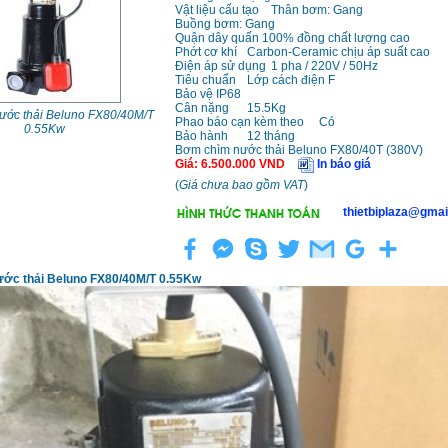
Vật liệu cấu tạo
Thân bơm: Gang
Buồng bơm: Gang
Quận dây quấn 100% đồng chất lượng cao
Phớt cơ khí
Carbon-Ceramic chịu áp suất cao
Điện áp sử dụng
1 pha / 220V / 50Hz
Tiêu chuẩn
Lớp cách điện F
Bảo vệ IP68
Cân nặng
15.5Kg
ước thải Beluno FX80/40M/T
Phao báo cạn kèm theo
Có
0.55Kw
Bảo hành
12 tháng
Bơm chìm nước thải Beluno FX80/40T (380V)
Giá
:
6.500.000
VND
In báo giá
(
Giá chưa bao gồm VAT
)
thietbiplaza@gmai
ớc thải Beluno FX80/40M/T 0.55Kw