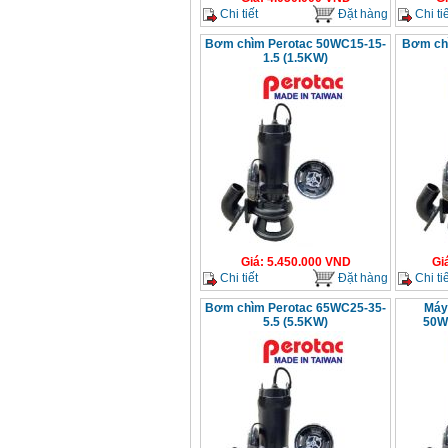
Chi tiết
Đặt hàng
Chi tiế
Bơm chìm Perotac 50WC15-15-
Bơm ch
1.5 (1.5KW)
Giá
:
5.450.000
VND
Gi
Chi tiết
Đặt hàng
Chi tiế
Bơm chìm Perotac 65WC25-35-
Máy
5.5 (5.5KW)
50W