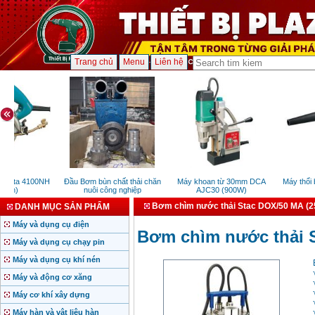
Trang chủ
Menu
Liên hệ
akita 4100NH
Đầu Bơm bùn chất thải chăn
Máy khoan từ 30mm DCA
Máy thổi b
0mm)
nuôi công nghiệp
AJC30 (900W)
Bơm chìm nước thải Stac DOX/50 MA (
DANH MỤC SẢN PHẨM
Máy và dụng cụ điện
Bơm chìm nước thải 
Máy và dụng cụ chạy pin
Máy và dụng cụ khí nén
Máy và động cơ xăng
Máy cơ khí xây dựng
Máy hàn và vật liệu hàn