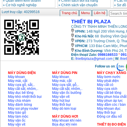
»
Quan điểm kinh doanh
»
Chinh sách đổi trả hàng
»
Các h
»
Cơ hội nghề nghiệp
»
Chính sách vận chuyển
»
Sơ đồ
Lượt truy cập: 40299516
Trang chủ
Menu
Liên hệ
THIẾT BỊ PLAZA
CÔNG TY TNHH MINH THIÊN LONG
VPHN:
14B Ngõ 200 Vĩnh Hưng, P
Kho Hà Nội:
68 Đường Vĩnh Quỳnh
VPĐN:
273 Trường Chinh, Q. Tha
VPHCM
: 133 Đào Cam Mộc, Phư
Kho
Bình Dương:
Vĩnh Phú 24, 
Điện thoại/ Zalo:
0986166533
*
091
E:
thietbiplaza@gmail.com
|
W:
thie
Follow us on
:
MÁY DÙNG ĐIỆN
MÁY DÙNG PIN
MÁY CHẠY XĂNG 
Máy khoan
Máy khoan
Máy bơm nước
Máy mài, cắt
Máy mài, cắt
Máy phát điện
Máy cưa gỗ, sắt,..
Máy cưa sắt, gỗ,..
Máy cắt cỏ
Máy cắt sắt, nhôm,..
Máy cắt sắt, nhôm,..
Máy cưa xích
Máy đục bê tông
Máy vặn ốc bulông
Máy cắt bê tông
Máy khò nhiệt thổi bụi
Máy vặn vít
Máy phun hóa chất
Máy chà nhám
Máy hút bụi
Máy phun áp lực
Máy đánh bóng
Máy thổi bụi
Máy đầm cóc / bàn
Máy soi phay router
Máy dò kim loại
Máy khoan đục
Máy bào gỗ
Máy thổi bụi
Máy làm mộc
MÁY DÙNG HƠI
Động cơ đầu nổ
Máy vặn ốc
Máy khoan khí nén
Máy vặn vít
Búa đục khí nén
THIÊT BỊ ĐO ĐIỆN