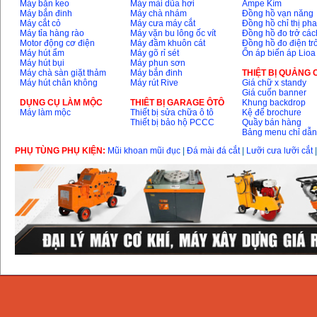
Máy bắn keo
Máy mài dũa hơi
Ampe Kìm
Máy bắn đinh
Máy chà nhám
Đồng hồ vạn năng
Máy cắt cỏ
Máy cưa máy cắt
Đồng hồ chỉ thị ph
Máy tỉa hàng rào
Máy vặn bu lông ốc vít
Đồng hồ đo trở các
Motor động cơ điện
Máy đầm khuôn cát
Đồng hồ đo điện tr
Máy hút ẩm
Máy gõ rỉ sét
Ổn áp biến áp Lioa
Máy hút bụi
Máy phun sơn
Máy chà sàn giặt thảm
Máy bắn đinh
THIỆT BỊ QUẢNG
Máy hút chân không
Máy rút Rive
Giá chữ x standy
Giá cuốn banner
DỤNG CỤ LÀM MỘC
THIÊT BỊ GARAGE ÔTÔ
Khung backdrop
Máy làm mộc
Thiết bị sửa chữa ô tô
Kệ để brochure
Thiết bị bảo hộ PCCC
Quầy bán hàng
Bảng menu chỉ dẫ
PHỤ TÙNG PHỤ KIỆN:
Mũi khoan mũi đục
|
Đá mài đá cắt
|
Lưỡi cưa lưỡi cắt