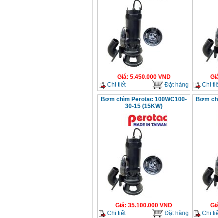
Giá
:
5.450.000
VND
Gi
Chi tiết
Đặt hàng
Chi tiế
Bơm chìm Perotac 100WC100-
Bơm ch
30-15 (15KW)
Giá
:
35.100.000
VND
Gi
Chi tiết
Đặt hàng
Chi tiế