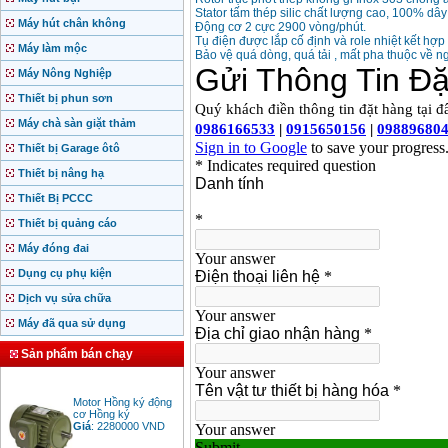
Stator tấm thép silic chất lượng cao, 100% dâ
Máy hút chân không
Động cơ 2 cực 2900 vòng/phút.
Tụ điện được lắp cố định và role nhiệt kết hợ
Máy làm mộc
Bảo vệ quá dòng, quá tải , mất pha thuộc về n
Máy Nông Nghiệp
Thiết bị phun sơn
Máy chà sàn giặt thảm
Thiết bị Garage ôtô
Thiết bị nâng hạ
Thiết Bị PCCC
Thiết bị quảng cáo
Máy đóng đai
Dụng cụ phụ kiện
Dịch vụ sửa chữa
Máy đã qua sử dụng
Sản phẩm bán chạy
Motor Hồng ký động
cơ Hồng ký
Giá
:
2280000
VND