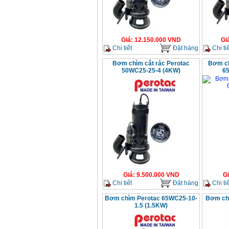
Giá
:
12.150.000
VND
Gi
Chi tiết
Đặt hàng
Chi tiế
Bơm chìm cắt rác Perotac
Bơm ch
50WC25-25-4 (4KW)
6
Giá
:
9.500.000
VND
G
Chi tiết
Đặt hàng
Chi tiế
Bơm chìm Perotac 65WC25-10-
Bơm ch
1.5 (1.5KW)