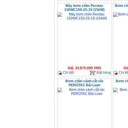
Máy bơm chìm Perotac
Bơm ch
150WC150-25-15 (15kW)
Giá
:
33.675.000
VND
Gi
Chi tiết
Đặt hàng
Chi tiế
Bơm chìm cánh cắt rác
Bơm ch
PEROTAC Đài Loan