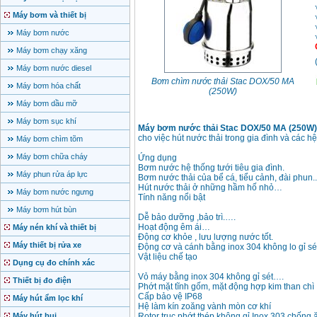
Máy bơm và thiết bị
Máy bơm nước
Máy bơm chạy xăng
Máy bơm nước diesel
Bơm chìm nước thải Stac DOX/50 MA
Máy bơm hóa chất
(250W)
Máy bơm dầu mỡ
Máy bơm sục khí
Máy bơm nước thải Stac DOX/50 MA (250W
cho việc hút nước thải trong gia đình và các h
Máy bơm chìm tõm
Máy bơm chữa cháy
Ứng dụng
Bơm nước hệ thống tưới tiêu gia đình.
Máy phun rửa áp lực
Bơm nước thải của bể cá, tiểu cảnh, đài phun..
Hút nước thải ở những hầm hố nhỏ…
Máy bơm nước ngưng
Tính năng nổi bật
Máy bơm hút bùn
Dễ bảo dưỡng ,bảo trì.….
Hoạt động êm ái…
Máy nén khí và thiết bị
Động cơ khỏe , lưu lượng nước tốt.
Máy thiết bị rửa xe
Động cơ và cánh bằng inox 304 không lo gỉ s
Vật liệu chế tạo
Dụng cụ đo chính xác
Vỏ máy bằng inox 304 không gỉ sét….
Thiết bị đo điện
Phớt mặt tĩnh gốm, mặt động hợp kim than chì
Cấp bảo vệ IP68
Máy hút ẩm lọc khí
Hệ làm kín zoăng vành mòn cơ khí
Máy hút bụi
Rotor trục phớt thép không gỉ Inox 303 chống