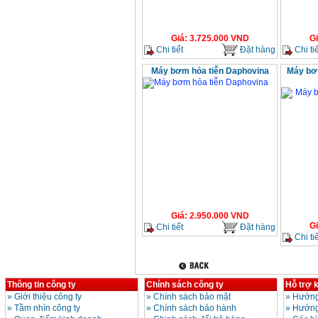
Giá
:
3.725.000
VND
G
Chi tiết
Đặt hàng
Chi tiế
Máy bơm hỏa tiễn Daphovina
Máy bơ
Giá
:
2.950.000
VND
G
Chi tiết
Đặt hàng
Chi tiế
Thông tin công ty
Chính sách công ty
Hỗ trợ 
»
Giới thiệu công ty
»
Chính sách bảo mật
»
Hướng
»
Tầm nhìn công ty
»
Chính sách bảo hành
»
Hướng