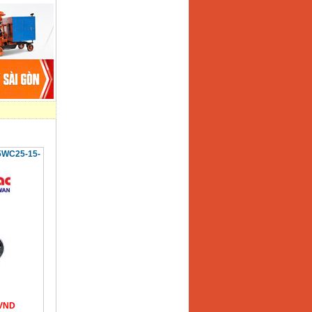
5WC25-15-
VND