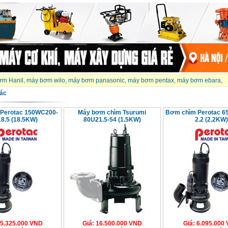
ơm Hanil
,
máy bơm wilo
,
máy bơm panasonic
,
máy bơm pentax
,
máy bơm ebara
,
ác
Perotac 150WC200-
Máy bơm chìm Tsurumi
Bơm chìm Perotac 6
18.5 (18.5KW)
80U21.5-54 (1.5KW)
2.2 (2.2KW)
5.325.000
VND
Giá
:
16.500.000
VND
Giá
:
6.095.000