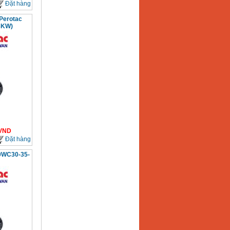
Đặt hàng
Perotac
3KW)
VND
Đặt hàng
0WC30-35-