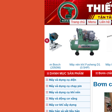
Trang chủ
Menu
Liên hệ
Máy cưa 235mm Bosch
Máy nén khí Fusheng D1
Máy kh
GKS235 Turbo (2050W)
(0.5HP)
(
Bơm chìm 
DANH MỤC SẢN PHẨM
Máy và dụng cụ điện
Bơm ch
Máy và dụng cụ chạy pin
Máy và dụng cụ khí nén
Máy và động cơ xăng
Máy cơ khí xây dựng
Máy hàn và vật liệu hàn