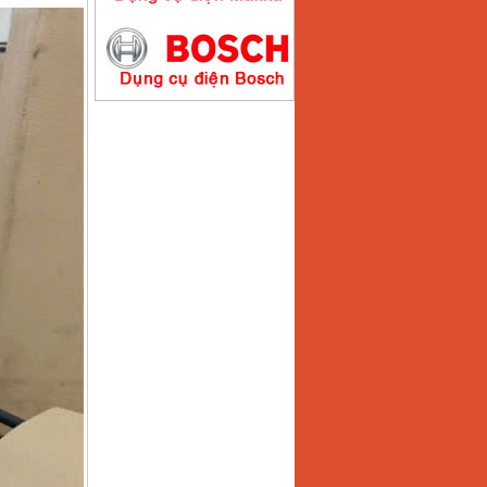
Máy hàn que điện tử
Hồng ký HK200E
Giá
:
4100000
VND
Máy hàn que điện tử
Hồng Ký HK200N
Giá
:
2870000
VND
Máy bơm nước
Koshin SEV 50X
Giá
:
5750000
VND