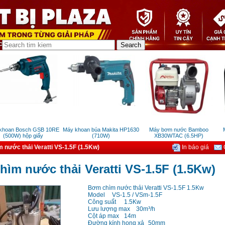
oan Bosch GSB 10RE
Máy khoan búa Makita HP1630
Máy bơm nước Bamboo
Má
500W) hộp giấy
(710W)
XB30WTAC (6.5HP)
nước thải Veratti VS-1.5F (1.5Kw)
In báo giá
G
ìm nước thải Veratti VS-1.5F (1.5Kw)
Bơm chìm nước thải Veratti VS-1.5F 1.5Kw
Model
VS-1.5 / VSm-1.5F
Công suất
1.5Kw
Lưu lượng max
30m³/h
Cột áp max
14m
Đường kính họng xả
50mm