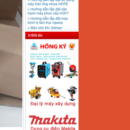
Mũi khoan rút lõi bê
» Hướng dẫn lắp đặt vận
tông D20-D350
Giá
:
330000
VND
hành máy phun vẩy HSP7
» Hướng dẫn lắp đặt máy
bơm ly tâm trục ngang
» Máy nén khí Jetman
Máy khoan bàn
» HDSD Máy Hàn Ống Nhựa
600mm Hồng Ký
KD600 (250W)
HDPE quay tay thủy lực
Đối tác
Giá
:
3290000
VND
» Đại lý bán Máy hàn
DONSUN Thượng Hải
» Máy khoan rút lõi cầm tay
chạy điện pin
Máy hàn que Hồng
» Hình thức thanh toán tại
ký Jet SR200R
Giá
:
2350000
VND
Thiết Bị Plaza
» Máy ổn áp, máy biến áp
Fushin
» Các loại khí dùng cho máy
cắt kim loại Plasma
Máy hàn que điện tử
Hồng ký HK 200Z
Giá
:
2770000
VND
Máy hàn que điện tử
Hồng Ký HKM200D
Giá
:
2890000
VND