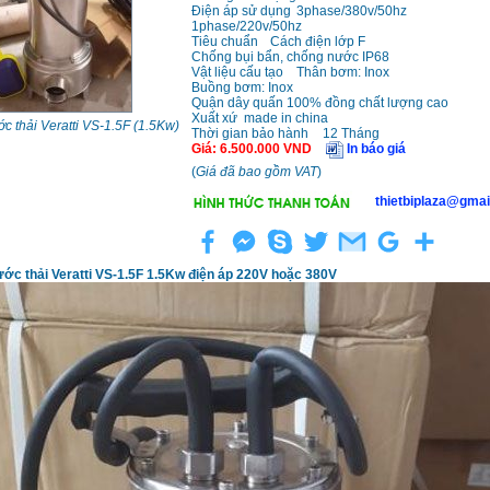
Điện áp sử dụng
3phase/380v/50hz
1phase/220v/50hz
Tiêu chuẩn
Cách điện lớp F
Chống bụi bẩn, chống nước IP68
Vật liệu cấu tạo
Thân bơm: Inox
Buồng bơm: Inox
Quận dây quấn 100% đồng chất lượng cao
Xuất xứ
made in china
 thải Veratti VS-1.5F (1.5Kw)
Thời gian bảo hành
12 Tháng
Giá
:
6.500.000
VND
In báo giá
(
Giá đã bao gồm VAT
)
thietbiplaza@gmai
c thải Veratti VS-1.5F 1.5Kw điện áp 220V hoặc 380V