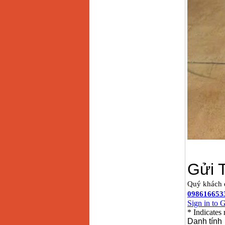
chi tiết Bosch GSB
13RE (650W)
Giá
:
2200000
VND
Máy khoan Bosch
GSB 16RE (750W)
Giá
:
1850000
VND
Động cơ xăng Honda
GX160 (5.5HP)
Giá
:
7200000
VND
Máy mài 100mm
Makita 9553B (710W)
Giá
:
1296000
VND