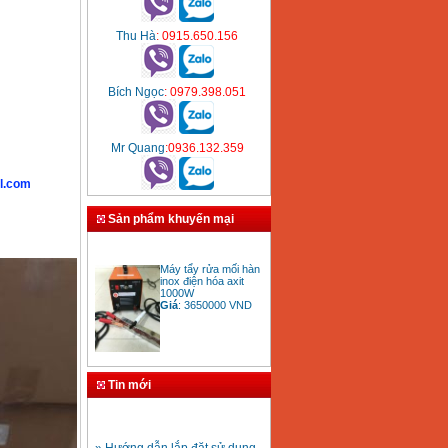
Thu Hà
: 0915.650.156
Bích Ngọc
: 0979.398.051
Mr Quang
:0936.132.359
l.com
Sản phẩm khuyến mại
Máy tẩy rửa mối hàn
inox điện hóa axit
1000W
Giá
:
3650000
VND
Bảng giá mũi khoan
rút lõi bê tông
Tin mới
Giá
:
330000
VND
» Hướng dẫn lắp đặt sử dụng
máy hàn ống nhựa HDPE