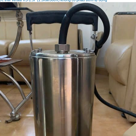
c thải Veratti VS-1.5F (1.5Kw/380V) không có phao bơm tự động