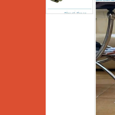
Bơm chìm nướ
Bảng giá động cơ
diesel đầu nổ diesel
Giá
:
6500000
VND
Bảng giá mũi khoan
rút lõi bê tông
Giá
:
330000
VND
Máy khoan Bosch đa
năng GBH 2-26DRE
(800W)
Giá
:
3980000
VND
Máy cưa xích chạy
xăng Stihl MS661
Giá
:
29900000
VND
Máy cắt góc đa năng
Makita LS1019L
(1510W)
Giá
:
14068000
VND
Bộ máy khoan 100