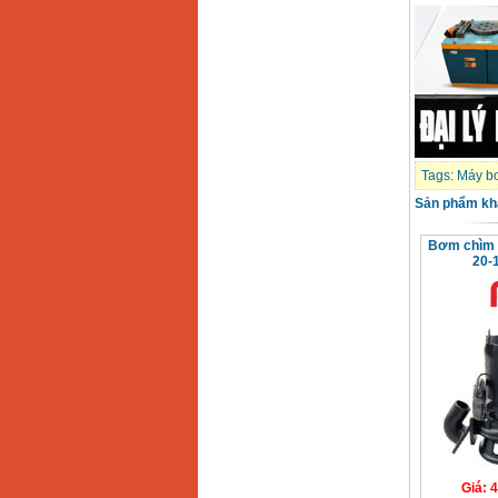
Tags:
Máy b
Sản phẩm kh
Bơm chìm 
20-
Giá
:
4