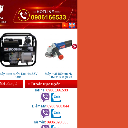
y bơm nước Koshin SEV
Máy mài 100mm Hyundai
Máy taro tự động KTK T50
50X
HMG1008 (850W)
ửi báo giá
Tư vấn trực tuyến
Hotline
: 0986.166.533
Diễm My
: 0988.968.044
Hải Yến
: 0936.390.588