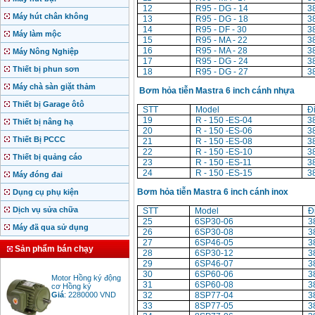
12
R95 - DG - 14
3
Máy hút chân không
13
R95 - DG - 18
3
14
R95 - DF - 30
3
Máy làm mộc
15
R95 - MA - 22
3
16
R95 - MA - 28
3
Máy Nông Nghiệp
17
R95 - DG - 24
3
Thiết bị phun sơn
18
R95 - DG - 27
3
Máy chà sàn giặt thảm
Bơm hỏa tiễn Mastra 6 inch cánh nhựa
Thiết bị Garage ôtô
STT
Model
Đ
19
R - 150 -ES-04
3
Thiết bị nâng hạ
20
R - 150 -ES-06
3
Thiết Bị PCCC
21
R - 150 -ES-08
3
22
R - 150 -ES-10
3
Thiết bị quảng cáo
23
R - 150 -ES-11
3
24
R - 150 -ES-15
3
Máy đóng đai
Bơm hỏa tiễn Mastra 6 inch cánh inox
Dụng cụ phụ kiện
Dịch vụ sửa chữa
STT
Model
Đ
25
6SP30-06
3
Máy đã qua sử dụng
26
6SP30-08
3
27
6SP46-05
3
Sản phẩm bán chạy
28
6SP30-12
3
29
6SP46-07
3
Motor Hồng ký động
30
6SP60-06
3
cơ Hồng ký
31
6SP60-08
3
Giá
:
2280000
VND
32
8SP77-04
3
33
8SP77-05
3