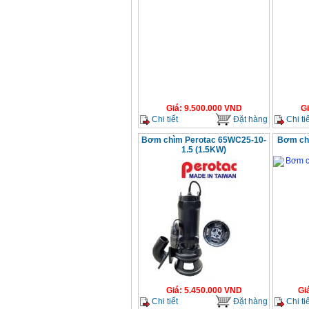
Giá
:
9.500.000
VND
G
Chi tiết
Đặt hàng
Chi tiế
Bơm chìm Perotac 65WC25-10-
Bơm ch
1.5 (1.5KW)
Giá
:
5.450.000
VND
Gi
Chi tiết
Đặt hàng
Chi tiế