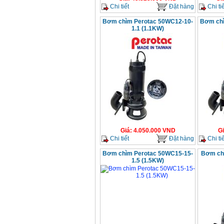
Chi tiết
Đặt hàng
Chi tiế
Bơm chìm Perotac 50WC12-10-
Bơm chì
1.1 (1.1KW)
Giá
:
4.050.000
VND
G
Chi tiết
Đặt hàng
Chi tiế
Bơm chìm Perotac 50WC15-15-
Bơm ch
1.5 (1.5KW)