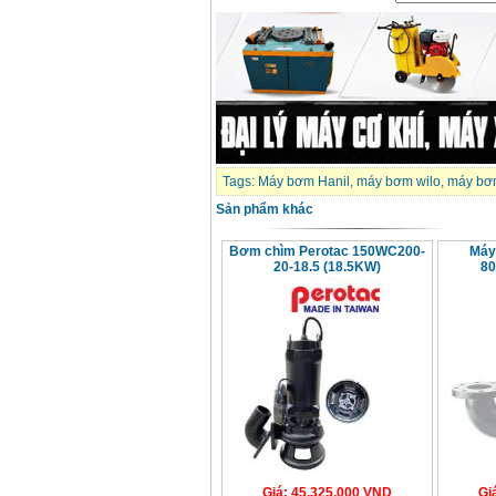
Tags:
Máy bơm Hanil
,
máy bơm wilo
,
máy bơ
Sản phẩm khác
Bơm chìm Perotac 150WC200-
Máy
20-18.5 (18.5KW)
80
Giá
:
45.325.000
VND
Gi