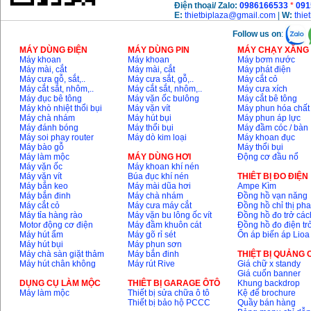
Điện thoại/ Zalo:
0986166533
*
091
E:
thietbiplaza@gmail.com
|
W:
thie
Follow us on
:
MÁY DÙNG ĐIỆN
MÁY DÙNG PIN
MÁY CHẠY XĂNG 
Máy khoan
Máy khoan
Máy bơm nước
Máy mài, cắt
Máy mài, cắt
Máy phát điện
Máy cưa gỗ, sắt,..
Máy cưa sắt, gỗ,..
Máy cắt cỏ
Máy cắt sắt, nhôm,..
Máy cắt sắt, nhôm,..
Máy cưa xích
Máy đục bê tông
Máy vặn ốc bulông
Máy cắt bê tông
Máy khò nhiệt thổi bụi
Máy vặn vít
Máy phun hóa chất
Máy chà nhám
Máy hút bụi
Máy phun áp lực
Máy đánh bóng
Máy thổi bụi
Máy đầm cóc / bàn
Máy soi phay router
Máy dò kim loại
Máy khoan đục
Máy bào gỗ
Máy thổi bụi
Máy làm mộc
MÁY DÙNG HƠI
Động cơ đầu nổ
Máy vặn ốc
Máy khoan khí nén
Máy vặn vít
Búa đục khí nén
THIÊT BỊ ĐO ĐIỆN
Máy bắn keo
Máy mài dũa hơi
Ampe Kìm
Máy bắn đinh
Máy chà nhám
Đồng hồ vạn năng
Máy cắt cỏ
Máy cưa máy cắt
Đồng hồ chỉ thị ph
Máy tỉa hàng rào
Máy vặn bu lông ốc vít
Đồng hồ đo trở các
Motor động cơ điện
Máy đầm khuôn cát
Đồng hồ đo điện tr
Máy hút ẩm
Máy gõ rỉ sét
Ổn áp biến áp Lioa
Máy hút bụi
Máy phun sơn
Máy chà sàn giặt thảm
Máy bắn đinh
THIỆT BỊ QUẢNG
Máy hút chân không
Máy rút Rive
Giá chữ x standy
Giá cuốn banner
DỤNG CỤ LÀM MỘC
THIÊT BỊ GARAGE ÔTÔ
Khung backdrop
Máy làm mộc
Thiết bị sửa chữa ô tô
Kệ để brochure
Thiết bị bảo hộ PCCC
Quầy bán hàng