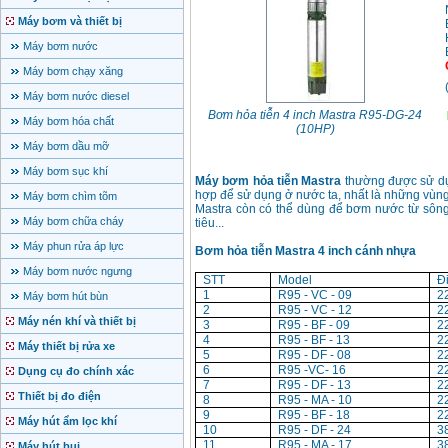
Máy bơm và thiết bị
Máy bơm nước
Máy bơm chạy xăng
Máy bơm nước diesel
Bơm hỏa tiễn 4 inch Mastra R95-DG-24
Máy bơm hóa chất
(10HP)
Máy bơm dầu mỡ
Máy bơm sục khí
Máy bơm hỏa tiễn Mastra
thường được sử dụ
hợp để sử dụng ở nước ta, nhất là những vùng
Máy bơm chìm tõm
Mastra còn có thể dùng để bơm nước từ sông,
Máy bơm chữa cháy
tiêu...
Máy phun rửa áp lực
Bơm hỏa tiễn Mastra 4 inch cánh nhựa
Máy bơm nước ngưng
STT
Model
Đ
1
R95 - VC - 09
2
Máy bơm hút bùn
2
R95 - VC - 12
2
Máy nén khí và thiết bị
3
R95 - BF - 09
2
4
R95 - BF - 13
2
Máy thiết bị rửa xe
5
R95 - DF - 08
2
6
R95 -VC- 16
2
Dụng cụ đo chính xác
7
R95 - DF - 13
2
Thiết bị đo điện
8
R95 - MA - 10
2
9
R95 - BF - 18
2
Máy hút ẩm lọc khí
10
R95 - DF - 24
3
11
R95 - MA - 17
3
Máy hút bụi