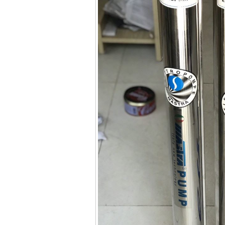
13RE (650W)
Giá
:
2200000
VND
Máy khoan Bosch
GSB 16RE (750W)
Giá
:
1850000
VND
Động cơ xăng Honda
GX160 (5.5HP)
Giá
:
7200000
VND
Máy mài 100mm
Makita 9553B (710W)
Giá
:
1296000
VND