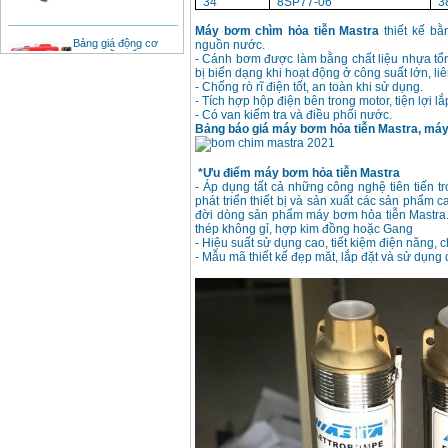
34
8SP77-06
3
Máy bơm chìm hỏa tiễn Mastra
thiết kế bằ
Bảng giá động cơ
diesel đầu nổ diesel
nguồn nước.
Giá
:
6500000
VND
- Cánh bơm được làm bằng chất liệu nhựa tổn
bị biến dạng khi hoạt động ở công suất lớn, liê
- Chống rò rĩ điện tốt, an toàn khi sử dụng.
- Tích hợp hộp điện bên trong motor, tiện lợi l
- Có van kiểm tra và điều phối nước.
Bảng giá mũi khoan
rút lõi bê tông
Bảng báo giá máy bơm hỏa tiễn Mastra, má
Giá
:
330000
VND
*Ưu điểm máy bơm hỏa tiễn Mastra
- Áp dụng tất cả những công nghệ tiên tiến 
Máy khoan Bosch đa
phát triển thiết bị và sản xuất các sản phẩ
năng GBH 2-26DRE
đời dòng sản phẩm máy bơm hỏa tiễn Mastra.
(800W)
thép không gỉ, hợp kim đồng hoặc Gang
Giá
:
3980000
VND
- Hiệu suất sử dụng cao, tiết kiệm điện năng, 
- Mẫu mã thiết kế đẹp măt, lắp đặt và sử dụng
Máy cưa xích chạy
xăng Stihl MS661
Giá
:
29900000
VND
Máy cắt góc đa năng
Makita LS1019L
(1510W)
Giá
:
14068000
VND
Bộ máy khoan 100
chi tiết Bosch GSB