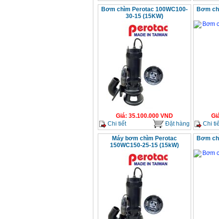
Bơm chìm Perotac 100WC100-
Bơm ch
30-15 (15KW)
Giá
:
35.100.000
VND
Gi
Chi tiết
Đặt hàng
Chi tiế
Máy bơm chìm Perotac
Bơm ch
150WC150-25-15 (15kW)