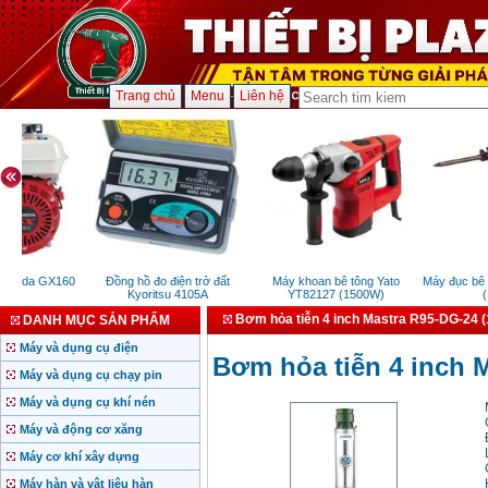
Trang chủ
Menu
Liên hệ
onda GX160
Đồng hồ đo điện trở đất
Máy khoan bê tông Yato
Máy đục bê tô
P)
Kyoritsu 4105A
YT82127 (1500W)
(1
Bơm hỏa tiễn 4 inch Mastra R95-DG-24 
DANH MỤC SẢN PHẨM
Máy và dụng cụ điện
Bơm hỏa tiễn 4 inch 
Máy và dụng cụ chạy pin
Máy và dụng cụ khí nén
Máy và động cơ xăng
Máy cơ khí xây dựng
Máy hàn và vật liệu hàn