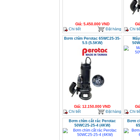
Giá
:
5.450.000
VND
Gi
Chi tiết
Đặt hàng
Chi tiế
Bơm chìm Perotac 65WC25-35-
Máy
5.5 (5.5KW)
50W
Giá
:
12.150.000
VND
Gi
Chi tiết
Đặt hàng
Chi tiế
Bơm chìm cắt rác Perotac
Bơm ch
50WC25-25-4 (4KW)
6