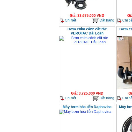
Giá
:
33.675.000
VND
Gi
Chi tiết
Đặt hàng
Chi tiế
Bơm chìm cánh cắt rác
Bơm ch
PEROTAC Đài Loan
Giá
:
3.725.000
VND
G
Chi tiết
Đặt hàng
Chi tiế
Máy bơm hỏa tiễn Daphovina
Máy bơ