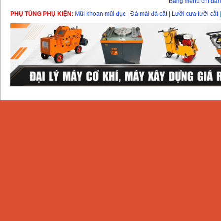
Bảng menu chỉ dẫ
PHỤ TÙNG PHỤ KIỆN:
Mũi khoan mũi đục
|
Đá mài đá cắt
|
Lưỡi cưa lưỡi cắt