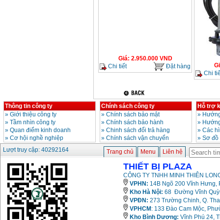
Giá
:
2.950.000
VND
G
Chi tiết
Đặt hàng
Chi tiế
Thông tin công ty
Chính sách công ty
Hỗ trợ 
»
Giới thiệu công ty
»
Chính sách bảo mật
»
Hướng
»
Tầm nhìn công ty
»
Chính sách bảo hành
»
Hướng
»
Quan điểm kinh doanh
»
Chinh sách đổi trả hàng
»
Các h
»
Cơ hội nghề nghiệp
»
Chính sách vận chuyển
»
Sơ đồ
Lượt truy cập: 40292164
Trang chủ
Menu
Liên hệ
THIẾT BỊ PLAZA
CÔNG TY TNHH MINH THIÊN LONG
VPHN:
14B Ngõ 200 Vĩnh Hưng, P
Kho Hà Nội:
68 Đường Vĩnh Quỳnh
VPĐN:
273 Trường Chinh, Q. Tha
VPHCM
: 133 Đào Cam Mộc, Phư
Kho
Bình Dương:
Vĩnh Phú 24, 